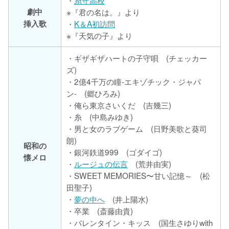
劇中
※『君の名は。』より
挿入歌
・
K＆A初訪問
※『天気の子』より
・ギザギザハートの子守唄 (チェッカー
ズ)
・2億4千万の瞳-エキゾチック・ジャパ
ン- (郷ひろみ)
・俺ら東京さいくだ (吉幾三)
・糸 (中島みゆき)
・男と女のラブゲーム (日野美歌と葵司
朗)
昭和の
・銀河鉄道999 (ゴダイゴ)
懐メロ
・
ルージュの伝言
(荒井由実)
・SWEET MEMORIES〜甘い記憶～ (松
田聖子)
・
夢の中へ
(井上陽水)
・卒業 (斎藤由貴)
・バレンタイン・キッス (国生さゆりwith