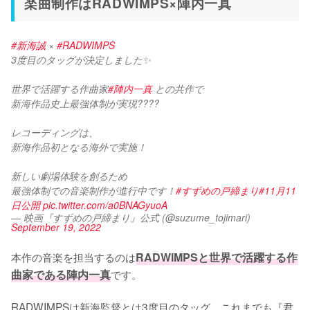
楽曲制作はRADWIMPS×陣内一真
#新海誠
 × 
#RADWIMPS
3度目のタッグが決定しました✨
世界で活躍する作曲家
#陣内一真
 との共作で
新海作品史上最強体制が実現????
レコーディングは、
新海作品初となる海外で実施！
新しい劇場体験を創るため
最強体制での音楽制作が進行中です！
#すずめの戸締まり
#11月11
日公開
pic.twitter.com/a0BNAGyuoA
— 映画『すずめの戸締まり』公式 (@suzume_tojimari)
September 19, 2022
本作の音楽を担当するのは
RADWIMPSと世界で活躍する作
曲家である陣内一真
です。

RADWIMPSは新海監督とは3度目のタッグ。これまでも『君