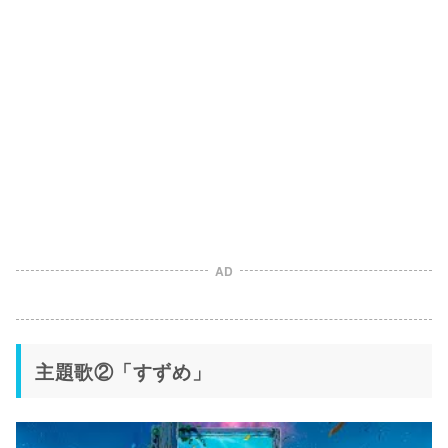
AD
主題歌②「すずめ」