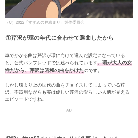
（C）2022「すずめの戸締まり」製作委員会
①芹沢が環の年代に合わせて選曲したから
車でかかる曲は芹沢が環に向けて選んだ設定になっている
と、公式パンフレッドでは述べられています
。環が大人の女
性だから、芹沢は昭和の曲をかけた
のです。

しかし環より上の世代の曲をチョイスしてしまっている芹
沢。不器用ながらも実は優しい芹沢の愛らしい人柄が見える
エピソードですね。
AD