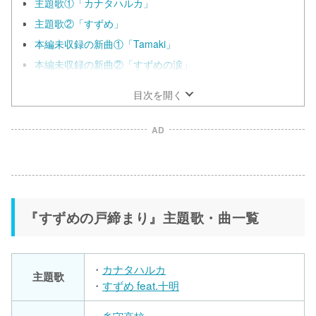
主題歌①「カナタハルカ」
主題歌②「すずめ」
本編未収録の新曲①「Tamaki」
本編未収録の新曲②「すずめの涙」
目次を開く
AD
『すずめの戸締まり』主題歌・曲一覧
・
カナタハルカ
主題歌
・
すずめ feat.十明
・
糸守高校