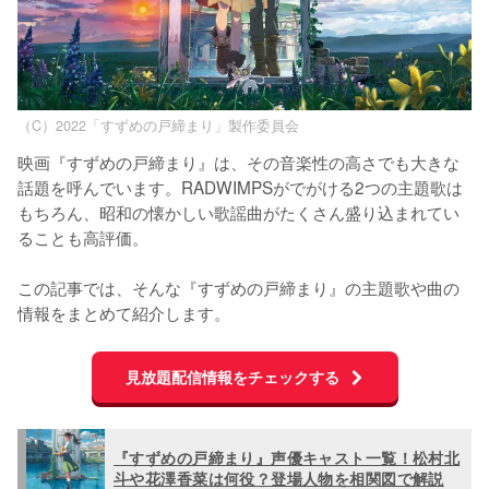
（C）2022「すずめの戸締まり」製作委員会
映画『すずめの戸締まり』は、その音楽性の高さでも大きな
話題を呼んでいます。RADWIMPSがでがける2つの主題歌は
もちろん、昭和の懐かしい歌謡曲がたくさん盛り込まれてい
ることも高評価。

この記事では、そんな『すずめの戸締まり』の主題歌や曲の
情報をまとめて紹介します。
見放題配信情報をチェックする
『すずめの戸締まり』声優キャスト一覧！松村北
斗や花澤香菜は何役？登場人物を相関図で解説