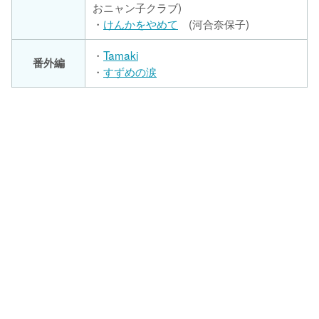
おニャン子クラブ)
・
けんかをやめて
(河合奈保子)
・
Tamaki
番外編
・
すずめの涙