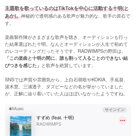
主題歌を歌っているのはTikTokを中心に活動する十明(と
あか)。
神秘的で透明感のある歌声が魅力的な、歌手の原石で
す。

楽曲製作陣がさまざまな歌声を聴き、オーディションも行っ
た結果選ばれた十明。なんとオーディションが人生で初めて
のレコーディングだったそうです。RADWIMPSの野田は、
「この楽曲と十明の間に、誰も割って入ることのできない結
と歌声を絶賛しています。

びつきを感じた」
SNSでは声質や雰囲気から、上白石萌歌やKOKIA、手嶌葵、
湯木慧、三浦透子、ダズビーなどの名が挙がっていました
が、正解に辿り着いていた人はほぼいなかったようですね。