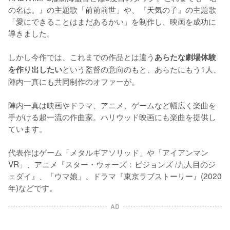
の名は。』の主題歌「前前前世」や、『天気の子』の主題歌
「愛にできることはまだあるかい」を制作し、映画を成功に
導きました。

しかし今作では、これまでの作品とは違う
あらたな劇場体験
という監督の意向のもと、あらたにもう1人、
を作り出したい
陣内一真にも共同制作のオファーが。

陣内一真は映画やドラマ、アニメ、ゲームなど幅広く楽曲を
手がける超一流の作曲家。ハリウッド映画にも楽曲を提供し
ています。

代表作はゲーム「メタルギアソリッド」や「アイアンマン
VR」、アニメ『スター・ウォーズ：ビジョンズ /九人目のジ
ェダイ』、「ウマ娘」、ドラマ『東京ラブストーリー』(2020
年)などです。
AD