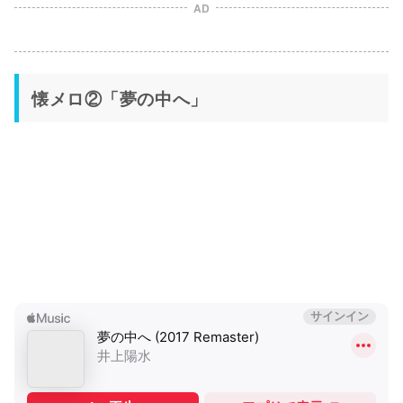
AD
懐メロ②「夢の中へ」