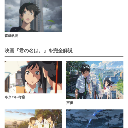
森嶋帆高
映画『君の名は。』を完全解説
ネタバレ考察
声優