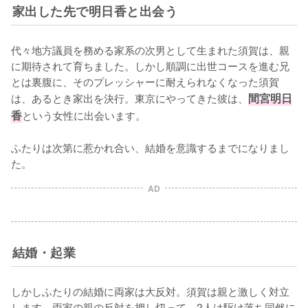
家出した先で明日香と出会う
代々地方議員を務める家系の次男として生まれた須賀は、親
に期待されて育ちました。しかし順調に出世コースを進む兄
とは裏腹に、そのプレッシャーに耐えられなくなった須賀
は、あるとき家出を決行。東京にやってきた彼は、
間宮明日
香
という女性に出会います。

ふたりは次第に惹かれ合い、結婚を意識するまでになりまし
た。
AD
結婚・起業
しかしふたりの結婚に両家は大反対。須賀は親と激しく対立
します。両家の親の反対を押し切って、2人は駆け落ち同然に