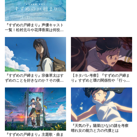
『すずめの戸締まり』声優キャスト
一覧！松村北斗や花澤香菜は何役？
登場人物を相関図で解説
『すずめの戸締まり』宗像草太はす
【ネタバレ考察】『すずめの戸締ま
ずめのことを好きなのか？その後結
り』すずめと環の関係性や「行って
婚するかや身長・大学まで徹底解説
きます」の意味とは？ラストまでの
伏線やあらすじを全解説！
『天気の子』陽菜(ひな)の謎を考察
晴れ女の能力と力の代償とは
『すずめの戸締まり』主題歌・曲ま