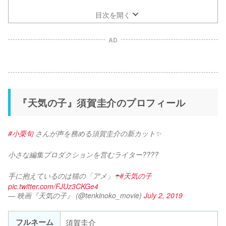
目次を開く
AD
『天気の子』須賀圭介のプロフィール
#小栗旬
 さんが声を務める須賀圭介の新カット✨
小さな編集プロダクションを営むライター????
手に抱えているのは猫の「アメ」☂️
#天気の子
pic.twitter.com/FJUz3CKGe4
— 映画『天気の子』 (@tenkinoko_movie)
July 2, 2019
フルネーム
須賀圭介