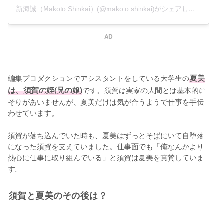
新海誠（Makoto Shinkai）(@makoto.shinkai)がシェアした投稿
AD
編集プロダクションでアシスタントをしている大学生の
夏美
は、須賀の姪(兄の娘)
です。須賀は実家の人間とは基本的に
そりがあいませんが、夏美だけは気が合うようで仕事を手伝
わせています。

須賀が落ち込んでいた時も、夏美はずっとそばにいて自堕落
になった須賀を支えていました。仕事面でも「俺なんかより
熱心に仕事に取り組んでいる」と須賀は夏美を賞賛していま
す。
須賀と夏美のその後は？