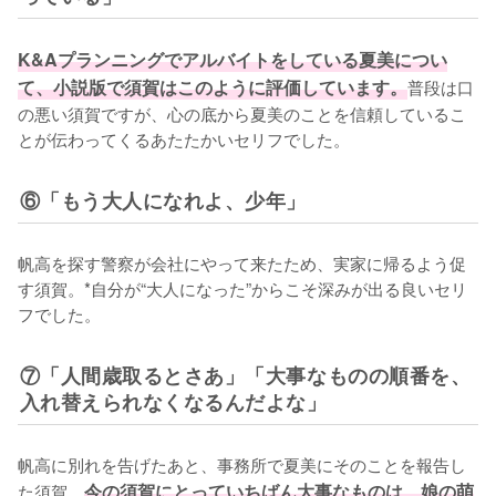
K&Aプランニングでアルバイトをしている夏美につい
て、小説版で須賀はこのように評価しています。
普段は口
の悪い須賀ですが、心の底から夏美のことを信頼しているこ
とが伝わってくるあたたかいセリフでした。
⑥「もう大人になれよ、少年」
帆高を探す警察が会社にやって来たため、実家に帰るよう促
す須賀。*自分が“大人になった”からこそ深みが出る良いセリ
フでした。
⑦「人間歳取るとさあ」「大事なものの順番を、
入れ替えられなくなるんだよな」
帆高に別れを告げたあと、事務所で夏美にそのことを報告し
た須賀。
今の須賀にとっていちばん大事なものは、娘の萌