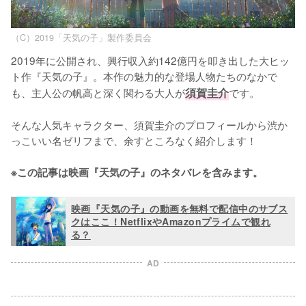
（C）2019「天気の子」製作委員会
2019年に公開され、興行収入約142億円を叩き出した大ヒッ
ト作『天気の子』。本作の魅力的な登場人物たちのなかで
も、主人公の帆高と深く関わる大人が
須賀圭介
です。

そんな人気キャラクター、須賀圭介のプロフィールから渋か
っこいい名ゼリフまで、余すところなく紹介します！

※この記事は映画『天気の子』のネタバレを含みます。
映画『天気の子』の動画を無料で配信中のサブス
クはここ！NetflixやAmazonプライムで観れ
る？
AD