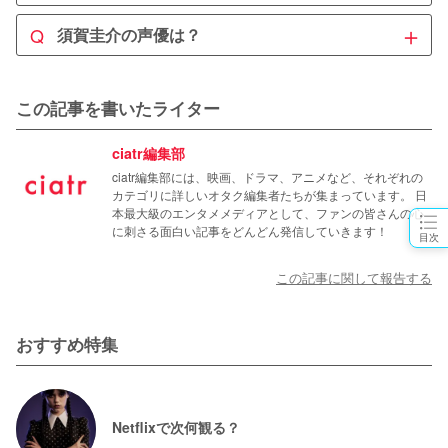
A
＋
Q
須賀圭介の声優は？
窓の位置まで街が水没しているにも関わらず須賀が窓を開
けたのは、
自分の過去や罪を洗い流して精算したくなった
A
ではないかと考察できます。

から
須賀圭介は
が声優を務めました。
小栗旬
この記事を書いたライター
ただ真っ直ぐ陽菜のことを思って行動した帆高と色々なし
ciatr編集部
がらみに縛られる自分を比べ、少し投げやりな気持ちにな
ciatr編集部には、映画、ドラマ、アニメなど、それぞれの
っていたのかもしれません。
カテゴリに詳しいオタク編集者たちが集まっています。 日
本最大級のエンタメメディアとして、ファンの皆さんの心
に刺さる面白い記事をどんどん発信していきます！
目次
この記事に関して報告する
おすすめ特集
Netflixで次何観る？