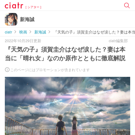
[ シアター ]
新海誠
ciatr
映画
新海誠
『天気の子』須賀圭介はなぜ涙した？妻は本
2022年10月29日更新
ciatr編集部
『天気の子』須賀圭介はなぜ涙した？妻は本
当に「晴れ女」なのか原作とともに徹底解説
このページにはプロモーションが含まれています