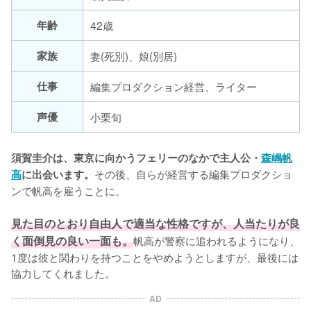
年齢
42歳
家族
妻(死別)、娘(別居)
仕事
編集プロダクション経営、ライター
声優
小栗旬
須賀圭介は、東京に向かうフェリーのなかで主人公・
森嶋帆
その後、自らが経営する編集プロダクショ
高
に出会います。
ンで帆高を雇うことに。

見た目のとおり自由人で適当な性格ですが、人当たりが良
く面倒見の良い一面も。
帆高が警察に追われるようになり、
1度は彼と関わりを持つことをやめようとしますが、最後には
協力してくれました。
AD