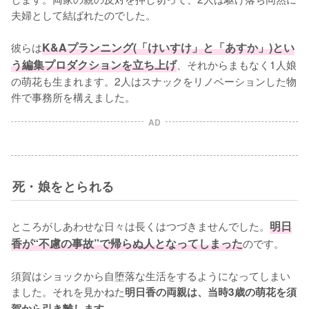
夫婦として結ばれたのでした。

彼らは
K&Aプランニング(「けいすけ」と「あすか」)とい
う編集プロダクションを立ち上げ
、それからまもなく1人娘
の萌花も生まれます。2人はスナックをリノベーションした物
件で事務所を構えました。
AD
死・娘をとられる
ところがしあわせな日々は長くはつづきませんでした。
明日
香が“不慮の事故”で帰らぬ人となってしまった
のです。

須賀はショックから自堕落な生活をするようになってしまい
ました。それを見かねた
明日香の両親は、当時3歳の萌花を須
。

賀から引き離します