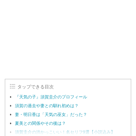
L
o
/
U
a
n
d
m
e
u
d
t
:
e
1
0
0
.
0
0
%
タップできる目次
『天気の子』須賀圭介のプロフィール
須賀の過去や妻との馴れ初めは？
妻・明日香は「天気の巫女」だった？
夏美との関係やその後は？
須賀圭介の渋かっこいい！名セリフ9選【小説込み】