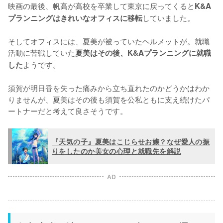
映画の最後、帆高が高校を卒業して東京に戻ってくると
K&A
していました。

プランニングはきれいなオフィスに移転
そしてオフィスには、夏美が被っていたヘルメットが。就職
活動に苦戦していた
夏美はその後、K&Aプランニングに就職
ようです。

した
須賀が明日香を失った痛みから立ち直れたのかどうかはわか
りませんが、夏美はその後も須賀を公私ともに支え続けたパ
ートナーだと考えて良さそうです。
『天気の子』夏美はこじらせお嬢？なぜ愛人の振
りをしたのか美女の心理と就職先を解説
AD