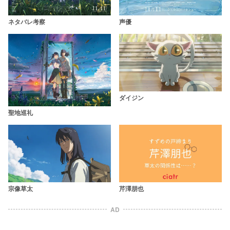
ネタバレ考察
声優
ダイジン
聖地巡礼
宗像草太
芹澤朋也
AD