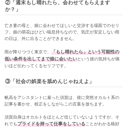
②「週末もし晴れたら、会わせてもらえます
か？」
亡き妻の母と、娘に会わせてほしいと交渉する場面でのセリ
フ。娘の萌花はひどい喘息持ちなので、気圧が安定しない雨
の日は、外に出ることができません。

雨が降りつづく東京で、
「もし晴れたら」という可能性の
低い条件を出してまで娘に会いたい
という彼の気持ちが痛
いほど伝わってくるセリフです。
③「社会の娯楽を舐めんじゃねえよ」
帆高をアシスタントに雇った須賀は、彼に突然オカルト系の
記事を書かせ、校正をしながらこの言葉を放ちます。

須賀自身はオカルトをほとんど信じていないようですが、そ
れでも
プライドを持って仕事をしている
ことがわかる格好