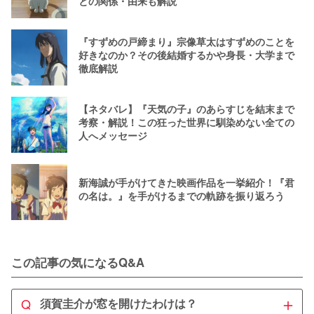
との関係・由来も解説
『すずめの戸締まり』宗像草太はすずめのことを
好きなのか？その後結婚するかや身長・大学まで
徹底解説
【ネタバレ】『天気の子』のあらすじを結末まで
考察・解説！この狂った世界に馴染めない全ての
人へメッセージ
新海誠が手がけてきた映画作品を一挙紹介！『君
の名は。』を手がけるまでの軌跡を振り返ろう
この記事の気になるQ&A
＋
Q
須賀圭介が窓を開けたわけは？