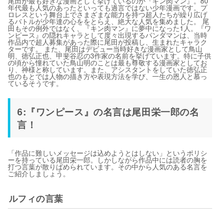
尾田が最も好きな漫画として挙げているのが『キン肉マン』。80
年代最も人気のあったといっても過言ではない少年漫画です。プ
ロレスという舞台上でさまざまな能力を持つ超人たちが繰り広げ
るバトルが少年達の心ををとらえ、絶大な人気を集めました。 尾
田もその例外ではなく、『キン肉マン』に夢中になった1人。『ワ
ンピース』の隠れキャラとして度々出現するパンダマンは、当時
作品内で超人募集があった際に尾田が投稿し、生まれたキャラク
ターです。 また、尾田はデビュー当時好きな漫画家として鳥山
明、徳弘正也、甲斐谷忍の3作家の名前を挙げています。特に子供
の頃から憧れていた鳥山明のことは最も尊敬する漫画家としてお
り、神様と称しています。また、アシスタントをしていた徳弘正
也のもとでは人物の描き方や表現方法を学び、一生の恩人と慕っ
ているそうです。
6:『ワンピース』の名言は尾田栄一郎の名
言！
「作品に難しいメッセージは込めようとはしない」というポリシ
ーを持っている尾田栄一郎。しかしながら作品中には読者の胸を
打つ言葉が散りばめられています。その中から人気のある名言を
ご紹介しましょう。
ルフィの言葉