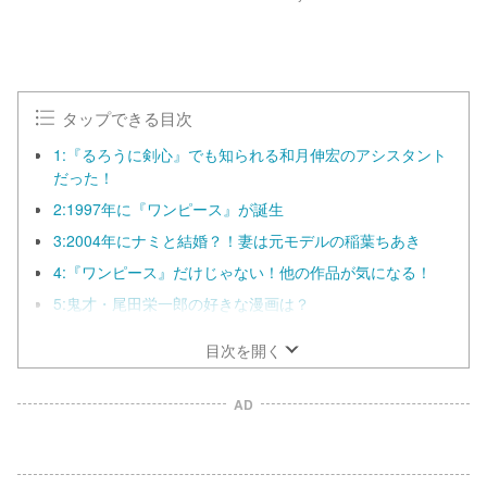
M
u
t
e
タップできる目次
1:『るろうに剣心』でも知られる和月伸宏のアシスタント
だった！
2:1997年に『ワンピース』が誕生
3:2004年にナミと結婚？！妻は元モデルの稲葉ちあき
4:『ワンピース』だけじゃない！他の作品が気になる！
5:鬼才・尾田栄一郎の好きな漫画は？
目次を開く
AD