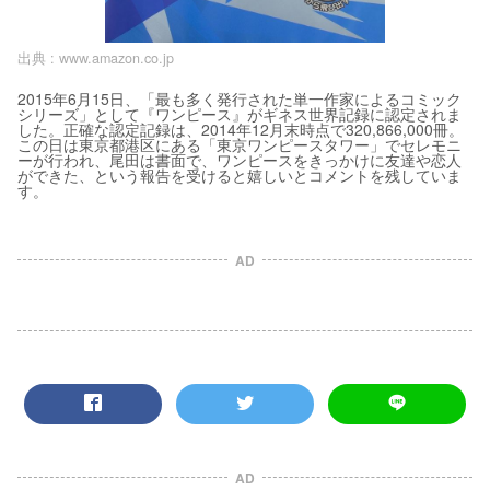
出典 :
www.amazon.co.jp
2015年6月15日、「最も多く発行された単一作家によるコミック
シリーズ」として『ワンピース』がギネス世界記録に認定されま
した。正確な認定記録は、2014年12月末時点で320,866,000冊。
この日は東京都港区にある「東京ワンピースタワー」でセレモニ
ーが行われ、尾田は書面で、ワンピースをきっかけに友達や恋人
ができた、という報告を受けると嬉しいとコメントを残していま
す。
AD
AD