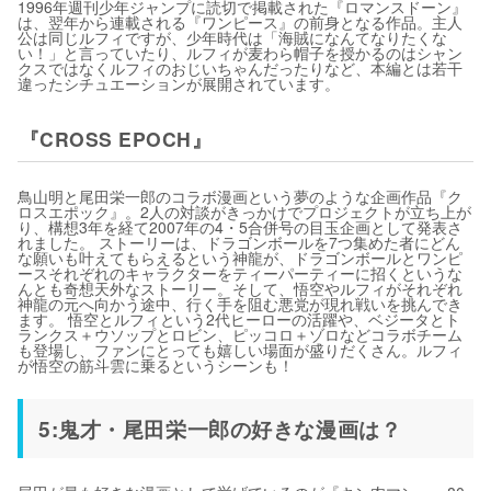
1996年週刊少年ジャンプに読切で掲載された『ロマンスドーン』
は、翌年から連載される『ワンピース』の前身となる作品。主人
公は同じルフィですが、少年時代は「海賊になんてなりたくな
い！」と言っていたり、ルフィが麦わら帽子を授かるのはシャン
クスではなくルフィのおじいちゃんだったりなど、本編とは若干
違ったシチュエーションが展開されています。
『CROSS EPOCH』
鳥山明と尾田栄一郎のコラボ漫画という夢のような企画作品『ク
ロスエポック』。2人の対談がきっかけでプロジェクトが立ち上が
り、構想3年を経て2007年の4・5合併号の目玉企画として発表さ
れました。 ストーリーは、ドラゴンボールを7つ集めた者にどん
な願いも叶えてもらえるという神龍が、ドラゴンボールとワンピ
ースそれぞれのキャラクターをティーパーティーに招くというな
んとも奇想天外なストーリー。そして、悟空やルフィがそれぞれ
神龍の元へ向かう途中、行く手を阻む悪党が現れ戦いを挑んでき
ます。 悟空とルフィという2代ヒーローの活躍や、ベジータとト
ランクス＋ウソップとロビン、ピッコロ＋ゾロなどコラボチーム
も登場し、ファンにとっても嬉しい場面が盛りだくさん。ルフィ
が悟空の筋斗雲に乗るというシーンも！
5:鬼才・尾田栄一郎の好きな漫画は？