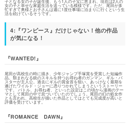
子となる女の子が誕生後、もう1人の子宝に恵まれ、現在は2人の
女の子と幸せな家庭生活を送っている模様です。ただ、尾田が多
忙すぎて奥様とお子さんは週に1度仕事場に泊まりに行くという生
活を続けているそうです。
4:『ワンピース』だけじゃない！他の作品
が気になる！
『WANTED!』
尾田が高校生の時に描き、少年ジャンプ手塚賞を受賞した短編作
品。類まれなる銃のスキルを持つお尋ね者のガンマン、ギル・バ
スターが主人公。過去にギルの賞金首を狙い、あっけなく最期を
遂げたワイルド・ジョーに憑りつかれてしまうというストーリー
です。 バトル、お尋ね者、といった設定はこの頃から漫画のテー
マとして尾田の中で息づいていたのでしょう。尾田の幻の処女作
とも言われ、高校生が描いた作品としてはとても完成度が高いと
評価を受けています。
『ROMANCE DAWN』