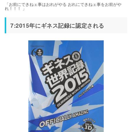
「お前にできねェ事はおれがやる おれにできねェ事をお前がや
れ！！！ 」
7:2015年にギネス記録に認定される