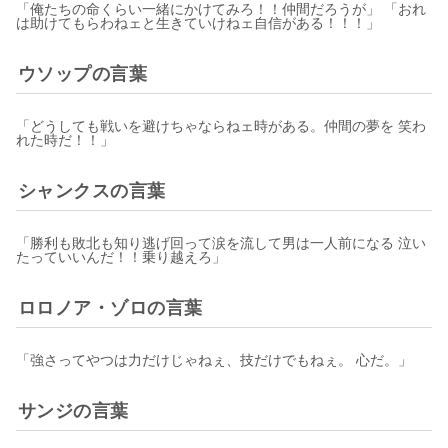
「俺たちの命くらい一緒にかけてみろ！！仲間だろうが」 「おれ
は助けてもらわねェと生きていけねェ自信がある！！！」
ウソップの言葉
「どうしても戦いを避けちゃならねェ時がある。仲間の夢を 笑わ
れた時だ！！」
シャンクスの言葉
「勝利も敗北も知り逃げ回って涙を流して男は一人前になる 泣い
たっていいんだ！！乗り越えろ」
ロロノア・ゾロの言葉
「強さってやつは力だけじゃねぇ、技だけでもねぇ。 心だ。」
サンジの言葉