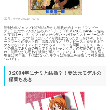
出典 :
www.amazon.co.jp
週刊少年ジャンプ1997年34号から連載が始まった『ワンピー
ス』。記念すべき第1話のタイトルは「ROMANCE DAWN －冒険
の夜明けー」で、ルフィがまだ少年だった頃からストーリーは始
まります。 この1話にはルフィが海賊になったきっかけや、トレ
ードマークの麦わら帽、悪魔の実など『ワンピース』を語る上で
欠かせないアイテムにまつわるストーリーを展開。そして、ルフ
ィの憧れであり命の恩人でもあるシャンクスとの友情の絆も描か
れ、初回ながら思わず涙腺が緩んでしまいます。 そして時を経て
場面は10年後、17歳になったルフィは海賊王を目指して村を旅立
つのです。
3:2004年にナミと結婚？！妻は元モデルの
稲葉ちあき