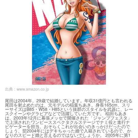
出典 :
www.amazon.co.jp
尾田は2004年、29歳で結婚しています。年収31億円とも言われる
尾田を射止めたのは、元モデルの稲葉ちあき。身長165cm、スリ
ーサイズはB85・W58・H85という抜群のスタイルを武器に、レー
スクイーンやグラビアなどで活躍していた方です。 稲田ちあき
は、2003年12月に幕張メッセで開催された「ジャンプフェスタ」
で上演されたワンピーススペクタクルステージでナミ役と進行ナ
ビゲーターを担当。おそらくこれが出会いのきっかけだったので
しょう、翌2004年にはデキちゃった婚で入籍されているので、か
なりのスピード婚と言えるのではないでしょうか。 2005年に第1