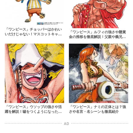
「ワンピース」チョッパーはかわい
「ワンピース」ルフィの強さや懸賞
いだけじゃない！マスコットキャラ
金の推移を徹底解説！父親や義兄弟
の強さや名言に迫る
など家族構成にも迫る
「ワンピース」ウソップの強さや活
「ワンピース」ナミの正体とは？強
躍を解説！嘘をつくようになった過
さや名言・名シーンも徹底紹介
去とは
AD