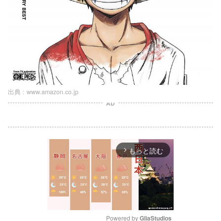
出典 :
www.amazon.co.jp
AD
もっと読む
arrow_forward_ios
Powered by 
GliaStudios