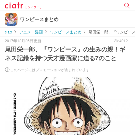
[ シアター ]
ワンピースまとめ
ciatr
アニメ・漫画
ワンピースまとめ
尾田栄一郎、『ワンピー
2017年12月26日更新
3ie4012
尾田栄一郎、『ワンピース』の生みの親！ギ
ネス記録を持つ天才漫画家に迫る7のこと
このページにはプロモーションが含まれています