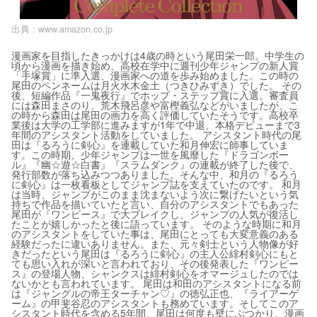
出典 :
www.amazon.co.jp
漫画家を目指したきっかけは4歳の時という尾田栄一郎。中学生の
頃から漫画を描き始め、高校在学中に週刊少年ジャンプの新人賞
「手塚賞」に準入選、漫画家への道を歩み始めました。この時の
尾田のペンネームは月火水木金土（つきひみずき）でした。 その
後、短編作品『一鬼夜行』でホップ・ステップ賞に入選。審査員
には森田まさのり、荒木飛呂彦や富樫義弘などがいましたが、こ
の時から森田は尾田の画力を高く評価していたそうです。高校卒
業後は大学の工学部に進みますが1年で中退、本格デビューまで3
年間のアシスタント活動をしていました。 アシスタント時代の尾
田は『るろうに剣心』を連載していた和月伸宏に師事していま
す。この時期、少年ジャンプは一世を風靡した『ドラゴンボー
ル』『幽☆遊☆白書』『スラムダンク』の連載が終了した後で、
発行部数が落ち込みつつありました。そんな中、和月の『るろう
に剣心』は一枚看板としてジャンプ誌を支えていたのです。 和月
は当時、ジャンプがこのまま沈まないよう次に繋げたいという気
持ちで作品を描いていたと言い、自分のアシスタントでもあった
尾田が『ワンピース』で大ブレイクし、ジャンプの人気が復活し
たことが嬉しかったと後に語っています。 そのような時期に和月
のアシスタントをしていた事は、尾田にとっても大変意義のある
経験だったに違いありません。また、元々剣士という人物像が好
きだったという尾田は『るろうに剣心』の主人公緋村剣心にもと
ても思い入れが深いと言われており、その後発表した『ワンピー
ス』の登場人物、シャンクスは緋村剣心をオマージュしたのでは
ないかとも言われています。 尾田は和田のアシスタントになる前
は『ジャングルの帝王ターチャン♡』の徳弘正也、『ライアーゲ
ーム』の甲斐谷忍のアシスタントも務めています。そしてこのア
シスタント時代を含める5年間、尾田は何度も壁にぶつかり、漫画