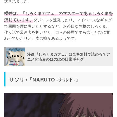
送されました。

櫻井は、「しろくまカフェ」のマスターであるしろくまを
演じています。
ダジャレを連発したり、マイペースなギャグ
で周囲を煙に巻いたりするなど、お茶目な性格のしろくま。
作り話で常連客を担いだり、自らの経歴ですら言うたびに変
わっていたりと、虚言癖があるようです。
漫画『しろくまカフェ』は全巻無料で読める？ア
ニメ化済みのほのぼの日常ギャグ
サソリ /「NARUTO -ナルト-」