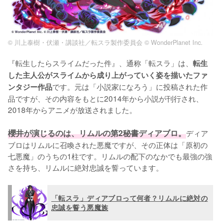
© 川上泰樹・伏瀬・講談社／転スラ製作委員会 © WonderPlanet Inc.
『転生したらスライムだった件』、通称「転スラ」は、
転生
した主人公がスライムから成り上がっていく姿を描いたファ
です。元は「小説家になろう」に投稿された作
ンタジー作品
品ですが、その内容をもとに2014年から小説が刊行され、
2018年からアニメが放送されました。

櫻井が演じるのは、リムルの第2秘書ディアブロ。
ディア
ブロはリムルに召喚された悪魔ですが、その正体は「原初の
七悪魔」のうちの1柱です。リムルの配下のなかでも最強の強
さを持ち、リムルに絶対忠誠を誓っています。
「転スラ」ディアブロって何者？リムルに絶対の
忠誠を誓う悪魔族