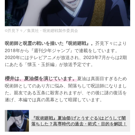
©芥見下々／集英社・呪術廻戦製作委員会
芥見下々により
呪術師と呪霊の戦いを描いた『呪術廻戦』。
2018年から『週刊少年ジャンプ』で連載をしています。
2020年にはテレビアニメが放送され、2023年7月からは2期
にあたる「懐玉・玉折編」が放送予定です。

櫻井は、夏油傑を演じています。
夏油は真面目すぎるため
呪術師としてのあり方に悩み、闇落ちして呪詛師になりまし
た。親友である五条に殺害されますが、その後に謎の復活を
遂げ、本編では真の黒幕として暗躍しています。
『呪術廻戦』夏油傑(げとうすぐる)はどうして闇
落ちした？高専時代の過去・術式・目的を解説！