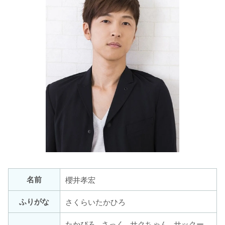
名前
櫻井孝宏
ふりがな
さくらいたかひろ
たかぴろ , さっく , サクちゃん , サックー ,