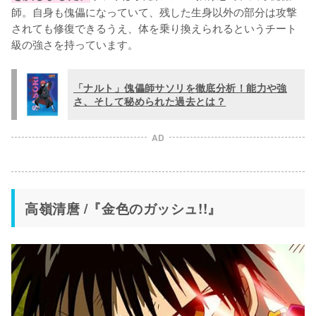
師。自身も傀儡になっていて、残した生身以外の部分は攻撃
されても修復できるうえ、体を乗り換えられるというチート
級の強さを持っています。
「ナルト」傀儡師サソリを徹底分析！能力や強
さ、そして秘められた過去とは？
AD
高嶺清麿 /『金色のガッシュ!!』