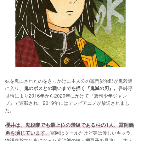
妹を鬼にされたのをきっかけに主人公の竈門炭治郎が鬼殺隊
に入り、
吾峠呼
鬼のボスとの戦いまでを描く『鬼滅の刃』。
世晴により2016年から2020年にかけて『週刊少年ジャン
プ』で連載され、2019年にはテレビアニメが放送されまし
た。

櫻井は、鬼殺隊でも最上位の階級である柱の1人、冨岡義
勇を演じています。
冨岡はクールだけど実は優しいキャラ。
物語序盤では鬼になった炭治郎の妹・禰豆子を見逃し、主人