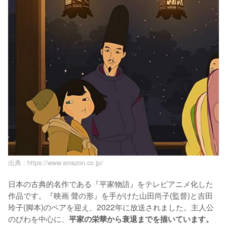
出典 :
https://www.amazon.co.jp/
日本の古典的名作である『平家物語』をテレビアニメ化した
作品です。『映画 聲の形』を手がけた山田尚子(監督)と吉田
玲子(脚本)のペアを迎え、2022年に放送されました。主人公
のびわを中心に、
平家の栄華から衰退までを描いています。