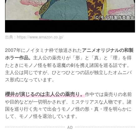
出典 :
https://www.amazon.co.jp/
2007年にノイタミナ枠で放送された
アニメオリジナルの和製
主人公の薬売りが「形」と「真」と「理」を得
ホラー作品。
たときにモノノ怪を斬る退魔の剣を携え諸国を巡る話です。
主人公は同じですが、ひとつひとつの話が独立したオムニバ
ス形式になっています。

櫻井が演じるのは主人公の薬売り。
作中では薬売りの名前
や目的などが一切明かされず、ミステリアスな人物です。諸
国を巡り行く先々で出会うモノノ怪の形・真・理を明らかに
して、モノノ怪を退治しています。
AD