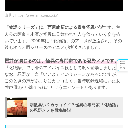
出典 :
https://www.amazon.co.jp/
です。主
「物語シリーズ」は、西尾維新による青春怪異小説
人公の阿良々木暦が怪異に見舞われた人を救っていく姿を描
いています。2009年に「化物語」のアニメが放送され、その
後も次々と同シリーズのアニメが放送されました。

櫻井が演じるのは、怪異の専門家である忍野メメです。
『化物語』では暦のアドバイス役として度々登場しました。
目次
なお、忍野が一言「いいよ」というシーンがあるのですが、
このときの声があまりにカッコよく、当時収録現場にいた女
性声優3人が魅せられたというエピソードがあります。
胡散臭い？カッコイイ？怪異の専門家『化物語』
の忍野メメを徹底解説！