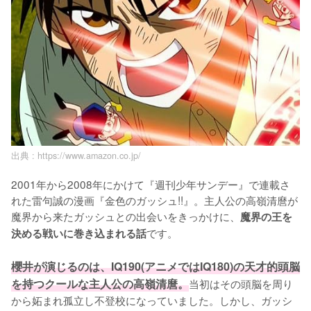
出典 :
https://www.amazon.co.jp/
2001年から2008年にかけて『週刊少年サンデー』で連載さ
れた雷句誠の漫画『金色のガッシュ!!』。主人公の高嶺清麿が
魔界から来たガッシュとの出会いをきっかけに、
魔界の王を
です。

決める戦いに巻き込まれる話
櫻井が演じるのは、IQ190(アニメではIQ180)の天才的頭脳
を持つクールな主人公の高嶺清麿。
当初はその頭脳を周り
から妬まれ孤立し不登校になっていました。しかし、ガッシ