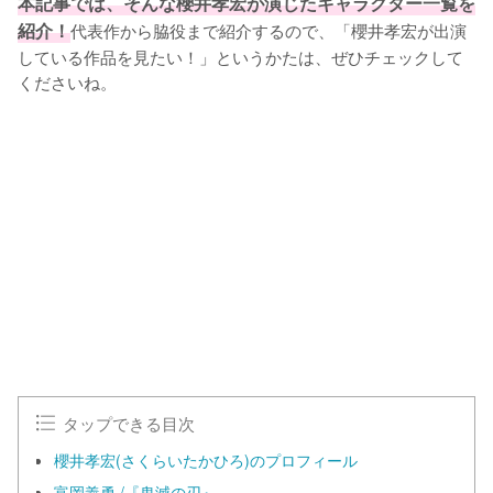
本記事では、そんな櫻井孝宏が演じたキャラクター一覧を
紹介！
代表作から脇役まで紹介するので、「櫻井孝宏が出演
している作品を見たい！」というかたは、ぜひチェックして
くださいね。
L
o
/
U
a
n
d
m
e
u
d
t
:
e
1
0
0
.
0
0
%
タップできる目次
櫻井孝宏(さくらいたかひろ)のプロフィール
富岡義勇 /『鬼滅の刃』