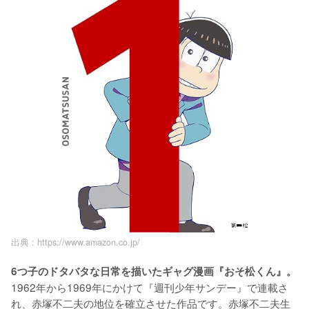
出典 :
https://www.amazon.co.jp/
6つ子のドタバタな日常を描いたギャグ漫画『おそ松くん』。
1962年から1969年にかけて『週刊少年サンデー』で連載さ
れ、赤塚不二夫の地位を確立させた作品です。赤塚不二夫生