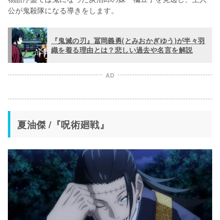
公が鬼殺隊になる導きをします。
『鬼滅の刃』冨岡義勇(とみおかぎゆう)が半々羽
織を着る理由とは？悲しい過去や名言を解説
AD
夏油傑 /『呪術廻戦』