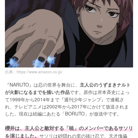
出典 :
https://www.amazon.co.jp/
『NARUTO』は忍の世界を舞台に、
主人公のうずまきナルト
です。原作は岸本斉史によっ
が火影になるまでを描いた作品
て1999年から2014年まで『週刊少年ジャンプ』で連載さ
れ、テレビアニメは2002年から2017年にかけて放送されま
した。現在は続編にあたる「BORUTO」が放送中です。

櫻井は、主人公と敵対する「暁」のメンバーであるサソリ
を演じました。
サソリは砂隠れの里の抜け忍で、天才傀儡