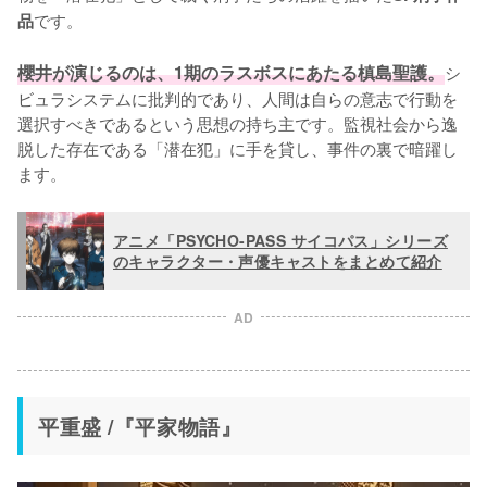
です。

品
櫻井が演じるのは、1期のラスボスにあたる槙島聖護。
シ
ビュラシステムに批判的であり、人間は自らの意志で行動を
選択すべきであるという思想の持ち主です。監視社会から逸
脱した存在である「潜在犯」に手を貸し、事件の裏で暗躍し
ます。
アニメ「PSYCHO-PASS サイコパス」シリーズ
のキャラクター・声優キャストをまとめて紹介
AD
平重盛 /『平家物語』