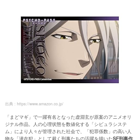
出典 :
https://www.amazon.co.jp/
「まどマギ」で一躍有名となった虚淵玄が原案のアニメオリ
ジナル作品。人の心理状態を数値化する「シビュラシステ
ム」により人々が管理された社会で、「犯罪係数」の高い人
物を「潜在犯」として裁く刑事たちの活躍を描いた
SF刑事作