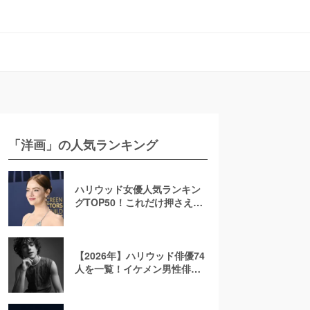
「洋画」の人気ランキング
ハリウッド女優人気ランキン
グTOP50！これだけ押さえれ
ば海外女優通【2026年最新
版】
【2026年】ハリウッド俳優74
人を一覧！イケメン男性俳優
を若手から大御所まで解説！
日本人も紹介