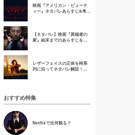
映画『アメリカン・ビューテ
ィー』ネタバレあらすじ&考
察！キャスト一覧からバラの
意味まで徹底解説
【ネタバレ】映画『異端者の
家』結末までのあらすじを解
説！ラストシーンの真の意味
とは？
レザーフェイスの正体を時系
列に沿ってネタバレ解説！実
話やかわいそうな過去に迫
る！【悪魔のいけにえ】
おすすめ特集
Netflixで次何観る？