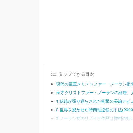
/
U
n
m
u
t
e
タップできる目次
現代の巨匠クリストファー・ノーラン監
天才クリストファー・ノーランの経歴、
1.伏線が張り巡らされた衝撃の長編デビュー
2.世界を驚かせた時間軸逆転の手法(2000
3.ノーラン初のリメイク作品は抑制の効いた