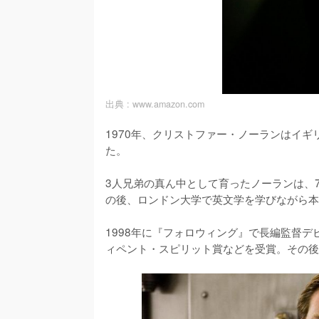
出典 :
www.amazon.com
1970年、クリストファー・ノーランはイ
た。

3人兄弟の真ん中として育ったノーランは、
の後、ロンドン大学で英文学を学びながら本
1998年に『フォロウィング』で長編監督デビ
ィペント・スピリット賞などを受賞。その後