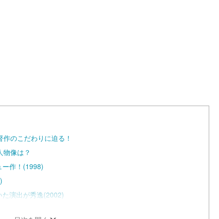
L
o
a
d
e
d
:
1
0
0
.
0
0
%
督作のこだわりに迫る！
人物像は？
作！(1998)
)
演出が秀逸(2002)