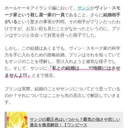
ホールケーキアイランド編において、
サンジ
が
ヴィン・スモ
であること、さらに
ーク家という殺し屋一家の一員
結婚相手
という驚きの事実が判明。その相手がプリンだったわ
がいる
けですが、お互い顔も見たことがなかったというのに、プリ
ンはサンジと出会って好意を持った様子でした。

しかし、この結婚はあくまでも、ヴィン・スモーク家の科学
力を手に入れるための政略結婚。プリンはそれを知っていて
もサンジのことを理解し、受け入れようと健気な様子でし
た。そして、サンジに
「私との結婚は……!!!地獄にはさせ
ませんよ!!!」
とまで発言。

プリンは実際、結婚のことやサンジについてどう思っている
のか？それについてはここから先の見出しで解説していきま
す。
サンジの覇王色はいつから？覇気の強さや悲しい
過去を徹底解説！【ワンピース