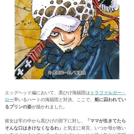
エッグヘッド編において、黒ひげ海賊団は
トラファルガー・
ロー
率いるハートの海賊団と対決。ここで、
船に囚われてい
が描かれました。

るプリンの姿
彼女は牢の中から黒ひげの部下に対し、
「ママが生きてたら
と気丈に発言。いつか母が救い
そんな口はきけなくなるわ」