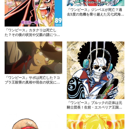
「ワンピース」ジンベエが死亡？過
去3度の危機を乗り越えた元七武海を
徹底解剖
「ワンピース」カタクリは死亡し
た？その後の状況や父親の謎につい
て徹底考察
「ワンピース」サボは死亡した？コ
ブラ王殺害の真相や現在の状況につ
いても解説
「ワンピース」ブルックの正体は元
騎士団長！生前・エスペリア王国時
代から壮絶な過去を深掘り解説