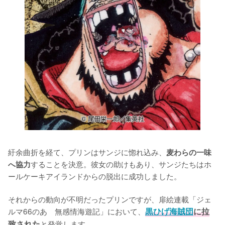
紆余曲折を経て、プリンはサンジに惚れ込み、
麦わらの一味
することを決意。彼女の助けもあり、サンジたちはホ
へ協力
ールケーキアイランドからの脱出に成功しました。

それからの動向が不明だったプリンですが、扉絵連載「ジェ
ルマ66のあゝ無感情海遊記」において、
黒ひげ海賊団
に拉
致された
と発覚します。
