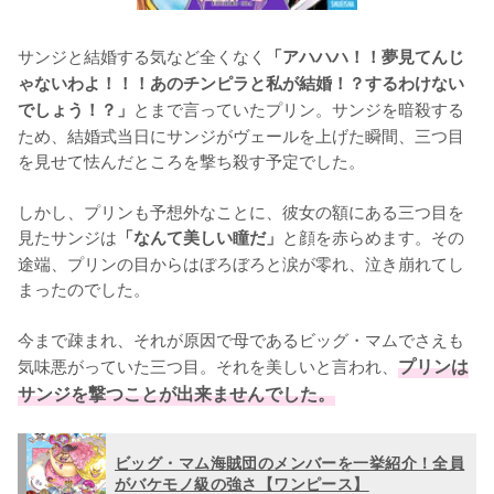
サンジと結婚する気など全くなく
「アハハハ！！夢見てんじ
ゃないわよ！！！あのチンピラと私が結婚！？するわけない
とまで言っていたプリン。サンジを暗殺する
でしょう！？」
ため、結婚式当日にサンジがヴェールを上げた瞬間、三つ目
を見せて怯んだところを撃ち殺す予定でした。

しかし、プリンも予想外なことに、彼女の額にある三つ目を
見たサンジは
と顔を赤らめます。その
「なんて美しい瞳だ」
途端、プリンの目からはぼろぼろと涙が零れ、泣き崩れてし
まったのでした。

今まで疎まれ、それが原因で母であるビッグ・マムでさえも
気味悪がっていた三つ目。それを美しいと言われ、
プリンは
サンジを撃つことが出来ませんでした。
ビッグ・マム海賊団のメンバーを一挙紹介！全員
がバケモノ級の強さ【ワンピース】