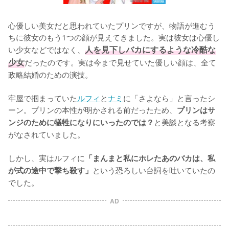
心優しい美女だと思われていたプリンですが、物語が進むう
ちに彼女のもう1つの顔が見えてきました。実は彼女は心優し
い少女などではなく、
人を見下しバカにするような冷酷な
少女
だったのです。実は今まで見せていた優しい顔は、全て
政略結婚のための演技。

牢屋で掴まっていた
ルフィ
と
ナミ
に「さよなら」と言ったシ
ーン。プリンの本性が明かされる前だったため、
プリンはサ
と美談となる考察
ンジのために犠牲になりにいったのでは？
がなされていました。

しかし、実はルフィに
「まんまと私にホレたあのバカは、私
という恐ろしい台詞を吐いていたの
が式の途中で撃ち殺す」
でした。
AD