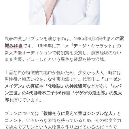
裏表の激しいプリンを演じるのは、1985年6月2日生まれの
沢
城みゆき
です。 1999年にアニメ
の
『デ・ジ・キャラット』
新人声優オーディションで特別賞を受賞し、演技経験のない
まま声優デビューしたという異色な経歴を持つ沢城。

上品な声が特徴的で地声が低いため、少女から大人、時には
男性役と幅広い役をこなす実力派です。代表作に
『ローゼン
や
などがあり
メイデン』の真紅
『化物語』の神原駿河
『ルパ
や
ン三世』の4代目峰不二子
6作目『ゲゲゲの鬼太郎』の鬼太
も演じています。

郎
プリンについては
と
「複雑そうに見えて実はシンプルな人」
コメント。いろいろな表情を持っているため、その都度全力
で挑んでプリンという人物像を作り上げているのだそうで