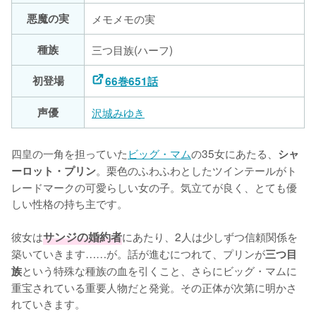
悪魔の実
メモメモの実
種族
三つ目族(ハーフ)
初登場
66巻651話
声優
沢城みゆき
四皇の一角を担っていた
ビッグ・マム
の35女にあたる、
シャ
。栗色のふわふわとしたツインテールがト
ーロット・プリン
レードマークの可愛らしい女の子。気立てが良く、とても優
しい性格の持ち主です。

彼女は
サンジの婚約者
にあたり、2人は少しずつ信頼関係を
築いていきます……が。話が進むにつれて、プリンが
三つ目
という特殊な種族の血を引くこと、さらにビッグ・マムに
族
重宝されている重要人物だと発覚。その正体が次第に明かさ
れていきます。