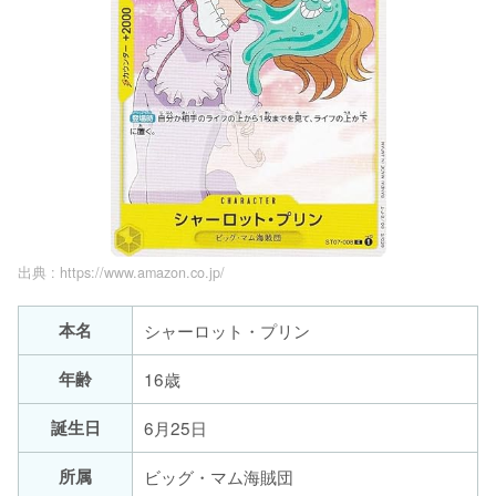
出典 :
https://www.amazon.co.jp/
本名
シャーロット・プリン
年齢
16歳
誕生日
6月25日
所属
ビッグ・マム海賊団