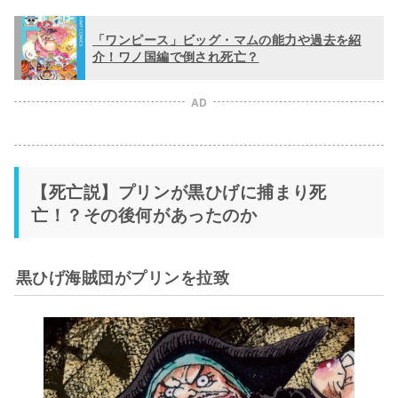
「ワンピース」ビッグ・マムの能力や過去を紹
介！ワノ国編で倒され死亡？
AD
【死亡説】プリンが黒ひげに捕まり死
亡！？その後何があったのか
黒ひげ海賊団がプリンを拉致