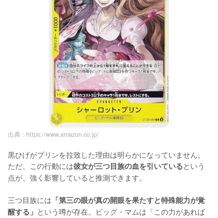
出典 :
https://www.amazon.co.jp/
黒ひげがプリンを拉致した理由は明らかになっていません。
ただ、この行動には
という
彼女が三つ目族の血を引いている
点が、強く影響していると推測できます。

三つ目族には
「第三の眼が真の開眼を果たすと特殊能力が覚
という噂が存在。ビッグ・マムは「この力があれば
醒する」