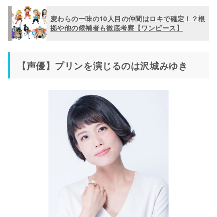
麦わらの一味の10人目の仲間はロキで確定！？根
拠や他の候補者も徹底考察【ワンピース】
【声優】プリンを演じるのは沢城みゆき