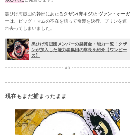
黒ひげ海賊団の幹部にあたる
と
クザン(青キジ)
ヴァン・オーガ
は、ビッグ・マムの不在を狙って奇襲を決行。プリンを連
ー
れ去ってしまいました。
黒ひげ海賊団メンバーの懸賞金・能力一覧！クザ
ンが加入した能力者集団の隊長を紹介【ワンピー
ス】
AD
現在もまだ捕まったまま