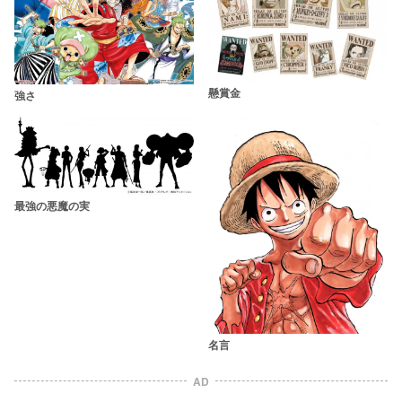
懸賞金
強さ
最強の悪魔の実
名言
AD