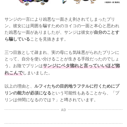
サンジの一言により凶悪な一面さえ剥されてしまったプリ
ン。彼女には周囲を騙すためのヨイコの一面と本心と思われ
た凶悪な一面がありましたが、サンジは彼女が
自分のことす
ことを見抜きます。

ら騙している
三つ目族として疎まれ、実の母にも気味悪がられたプリンに
とって、自分を使い分けることが生きる手段だったのでしょ
う。お陰でプリンは
サンジにベタ惚れと言っていいほど惚
れこんで
しまいました。

以上の理由と、
ルフィたちの目的地ラフテルに行くためにプ
という可能性もあることから、「プ
リンの能力が必須になる
リンは仲間になるのでは？」と噂されています。
AD