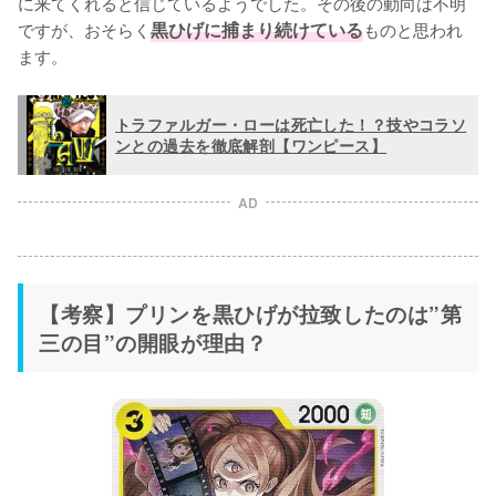
に来てくれると信じているようでした。その後の動向は不明
ですが、おそらく
黒ひげに捕まり続けている
ものと思われ
ます。
トラファルガー・ローは死亡した！？技やコラソ
ンとの過去を徹底解剖【ワンピース】
AD
【考察】プリンを黒ひげが拉致したのは”第
三の目”の開眼が理由？