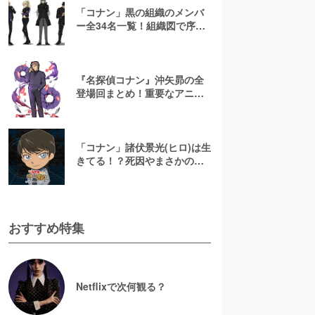
「コナン」黒の組織のメンバ
ー全34名一覧！組織図で序列
や目的を解説！
『名探偵コナン』沖矢昴の全
登場回まとめ！重要なアニメ
回もピックアップ
「コナン」諸伏景光(ヒロ)は生
きてる！？死因やまさかの再
登場回を解説【スコッチ】
おすすめ特集
Netflixで次何観る？