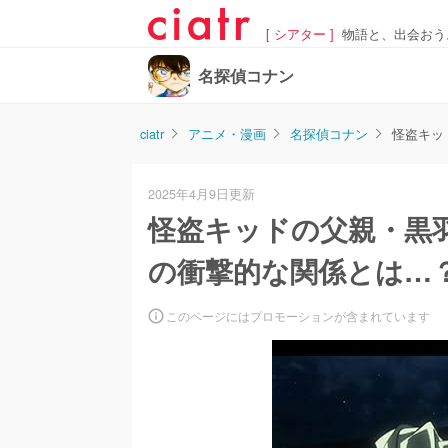
[ シアター ]
物語と、出会おう
名探偵コナン
ciatr
アニメ・漫画
名探偵コナン
怪盗キッ
2025年4月9日更新
怪盗キッドの父親・黒
の衝撃的な関係とは…
このページにはプロモーションが含まれています