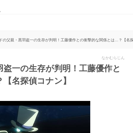
。
ドの父親・黒羽盗一の生存が判明！工藤優作との衝撃的な関係とは…？【名
なかむらじん
羽盗一の生存が判明！工藤優作と
？【名探偵コナン】