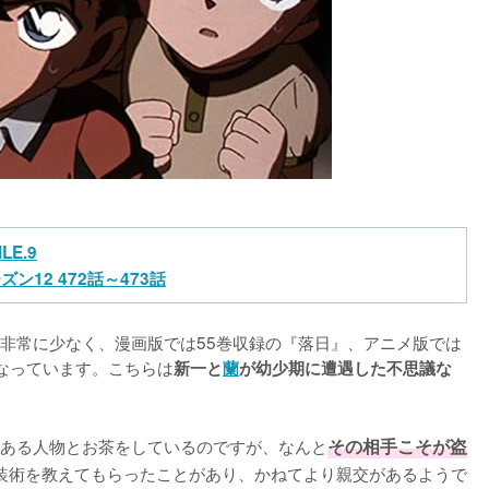
LE.9
ズン12 472話～473話
非常に少なく、漫画版では55巻収録の『落日』、アニメ版では
となっています。こちらは
新一と
蘭
が幼少期に遭遇した不思議な
ある人物とお茶をしているのですが、なんと
その相手こそが盗
装術を教えてもらったことがあり、かねてより親交があるようで