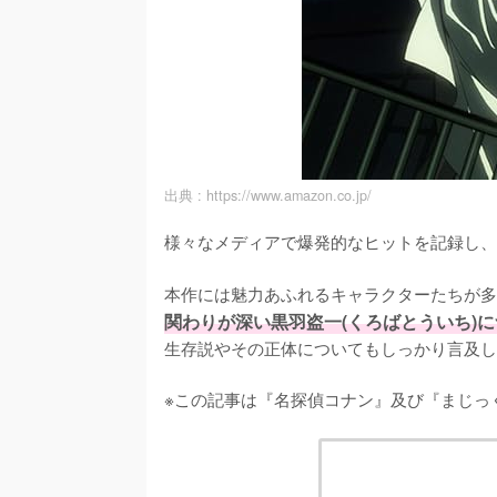
出典 :
https://www.amazon.co.jp/
様々なメディアで爆発的なヒットを記録し、
本作には魅力あふれるキャラクターたちが多
関わりが深い黒羽盗一(くろばとういち)
生存説やその正体についてもしっかり言及し
※この記事は『名探偵コナン』及び『まじっ