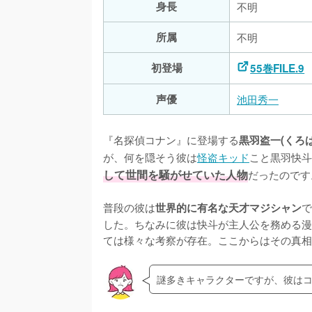
身長
不明
所属
不明
初登場
55巻FILE.9
声優
池田秀一
『名探偵コナン』に登場する
黒羽盗一(くろ
が、何を隠そう彼は
怪盗キッド
こと黒羽快斗
して世間を騒がせていた人物
だったのです。
普段の彼は
で
世界的に有名な天才マジシャン
した。ちなみに彼は快斗が主人公を務める漫
ては様々な考察が存在。ここからはその真相
謎多きキャラクターですが、彼は