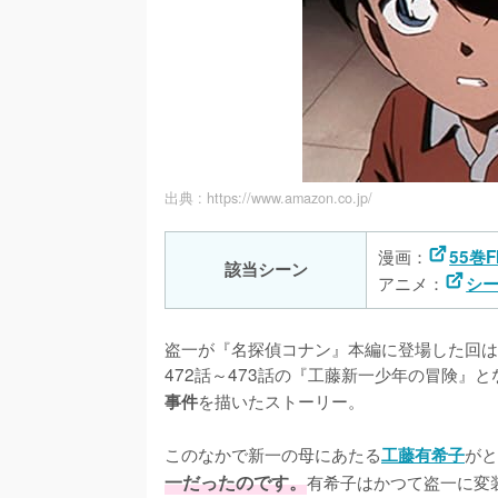
出典 :
https://www.amazon.co.jp/
漫画：
55巻FI
該当シーン
アニメ：
シー
盗一が『名探偵コナン』本編に登場した回は
472話～473話の『工藤新一少年の冒険』
を描いたストーリー。

事件
このなかで新一の母にあたる
がと
工藤有希子
一だったのです。
有希子はかつて盗一に変