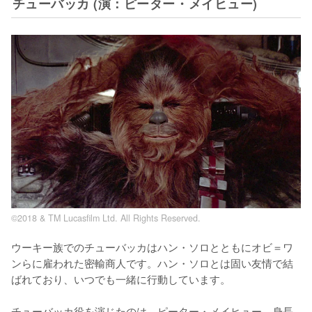
チューバッカ (演：ピーター・メイヒュー)
©2018 & TM Lucasfilm Ltd. All Rights Reserved.
ウーキー族でのチューバッカはハン・ソロとともにオビ＝ワ
ンらに雇われた密輸商人です。ハン・ソロとは固い友情で結
ばれており、いつでも一緒に行動しています。

チューバッカ役を演じたのは、ピーター・メイヒュー。身長