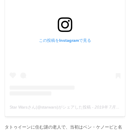
この投稿をInstagramで見る
Star Warsさん(@starwars)がシェアした投稿
-
2019年 7月月4日午前8時00分PDT
タトゥイーンに住む謎の老人で、当初はベン・ケノービと名