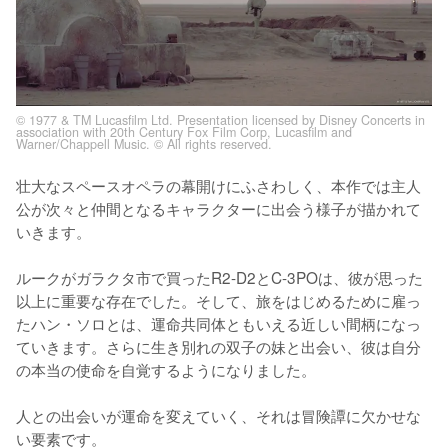
© 1977 & TM Lucasfilm Ltd. Presentation licensed by Disney Concerts in
association with 20th Century Fox Film Corp, Lucasfilm and
Warner/Chappell Music. © All rights reserved.
壮大なスペースオペラの幕開けにふさわしく、本作では主人
公が次々と仲間となるキャラクターに出会う様子が描かれて
いきます。

ルークがガラクタ市で買ったR2-D2とC-3POは、彼が思った
以上に重要な存在でした。そして、旅をはじめるために雇っ
たハン・ソロとは、運命共同体ともいえる近しい間柄になっ
ていきます。さらに生き別れの双子の妹と出会い、彼は自分
の本当の使命を自覚するようになりました。

人との出会いが運命を変えていく、それは冒険譚に欠かせな
い要素です。