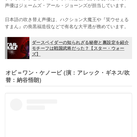
声優はジェームズ・アール・ジョーンズが担当しています。

日本語の吹き替え声優は、ハクション大魔王や『笑ウせぇる
すまん』の喪黒福造役などで有名な大平透が務めています。
ダースベイダーの知られざる秘密と裏設定を紹介
モチーフは戦国武将だった？【スター・ウォー
ズ】
オビ＝ワン・ケノービ (演：アレック・ギネス/吹
替：納谷悟朗)