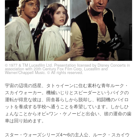
© 1977 & TM Lucasfilm Ltd. Presentation licensed by Disney Concerts in
association with 20th Century Fox Film Corp, Lucasfilm and
Warner/Chappell Music. © All rights reserved.
宇宙の辺境の惑星、タトゥイーンに住む素朴な青年ルーク・
スカイウォーカー。機械いじりとスピーダーというバイクの
運転が得意な彼は、田舎暮らしから脱却し、戦闘機のパイロ
ットを養成する学校へ通うことを希望しています。しかしひ
ょんなことからオビ=ワン・ケノービと出会い、彼の運命の歯
車は回り始めます。

スター・ウォーズシリーズ4〜6の主人公、ルーク・スカイウ