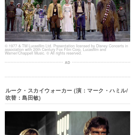
© 1977 & TM Lucasfilm Ltd. Presentation licensed by Disney Concerts in
association with 20th Century Fox Film Corp, Lucasfilm and
Warner/Chappell Music. © All rights reserved.
AD
ルーク・スカイウォーカー (演：マーク・ハミル/
吹替：島田敏)