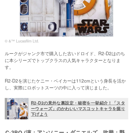
© &™ Lucasfilm Ltd.
ルークがジャンク市で購入した古いドロイド、R2-D2はのち
に本シリーズでトップクラスの人気キャラクターとなりま
す。

R2-D2を演じたケニー・ベイカーは112cmという身長を活か
し、実際にロボットスーツの中に入って演じました。
R2-D2の意外な裏設定・秘密を一挙紹介！「スタ
ーウォーズ」のかわいいマスコットキャラを掘り
下げよう
C-3PO (演：アンソニー・ダニエルズ、吹替：野