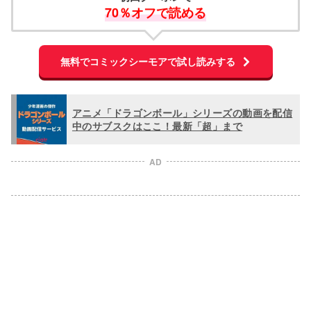
70％オフで読める
無料でコミックシーモアで試し読みする
アニメ「ドラゴンボール」シリーズの動画を配信
中のサブスクはここ！最新「超」まで
AD
L
o
/
U
a
n
d
m
e
u
d
t
:
e
1
0
0
.