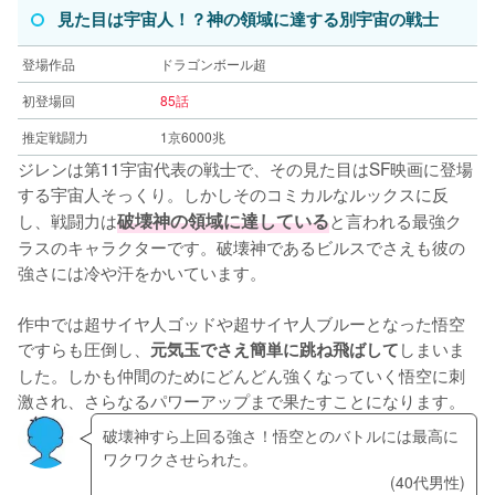
見た目は宇宙人！？神の領域に達する別宇宙の戦士
登場作品
ドラゴンボール超
初登場回
85話
推定戦闘力
1京6000兆
ジレンは第11宇宙代表の戦士で、その見た目はSF映画に登場
する宇宙人そっくり。しかしそのコミカルなルックスに反
し、戦闘力は
破壊神の領域に達している
と言われる最強ク
ラスのキャラクターです。破壊神であるビルスでさえも彼の
強さには冷や汗をかいています。
作中では超サイヤ人ゴッドや超サイヤ人ブルーとなった悟空
ですらも圧倒し、
しまいま
元気玉でさえ簡単に跳ね飛ばして
した。しかも仲間のためにどんどん強くなっていく悟空に刺
激され、さらなるパワーアップまで果たすことになります。
破壊神すら上回る強さ！悟空とのバトルには最高に
ワクワクさせられた。
(40代男性)