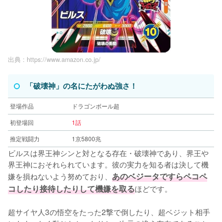
出典 :
https://www.amazon.co.jp/
「破壊神」の名にたがわぬ強さ！
登場作品
ドラゴンボール超
初登場回
1話
推定戦闘力
1京5800兆
ビルスは界王神シンと対となる存在・破壊神であり、界王や
界王神におそれられています。彼の実力を知る者は決して機
嫌を損ねないよう努めており、
あのベジータですらペコペ
コしたり接待したりして機嫌を取る
ほどです。
超サイヤ人3の悟空をたった2撃で倒したり、超ベジット相手