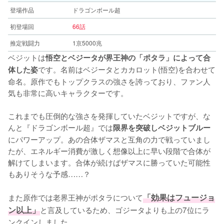
登場作品
ドラゴンボール超
初登場回
66話
推定戦闘力
1京5000兆
ベジットは
悟空とベジータが界王神の「ポタラ」によって合
です。名前はベジータとカカロット(悟空)を合わせて
体した姿
命名。原作でもトップクラスの強さを誇っており、ファン人
気も非常に高いキャラクターです。
これまでも圧倒的な強さを発揮していたベジットですが、な
んと『ドラゴンボール超』では
限界を突破しベジットブルー
にパワーアップ。あの合体ザマスと互角の力で戦っていまし
たが、エネルギー消費が激しく想像以上に早い段階で合体が
解けてしまいます。合体が続けばザマスに勝っていた可能性
もありそうな予感……？
また原作では老界王神がポタラについて
「効果はフュージョ
ン以上」
と言及しているため、ゴジータよりも上の7位にラ
ンクインしました。