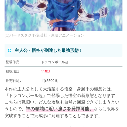
(C)バードスタジオ/集英社・東映アニメーション
主人公・悟空が到達した最強形態！
登場作品
ドラゴンボール超
初登場回
110話
推定戦闘力
1京5500兆
本作の主人公として大活躍する悟空。身勝手の極意とは、
『ドラゴンボール超』で登場した悟空の新形態となります。
こちらは戦闘中、どんな攻撃も自然と回避できてしまうとい
うもので、
神の領域に近い強さを発揮可能。
さらに限界を
突破することで完成形に到達することもできます。