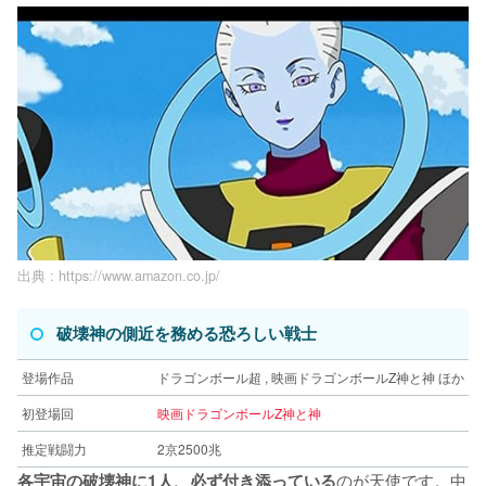
出典 :
https://www.amazon.co.jp/
破壊神の側近を務める恐ろしい戦士
登場作品
ドラゴンボール超 , 映画ドラゴンボールZ神と神 ほか
初登場回
映画ドラゴンボールZ神と神
推定戦闘力
2京2500兆
のが天使です。中
各宇宙の破壊神に1人、必ず付き添っている