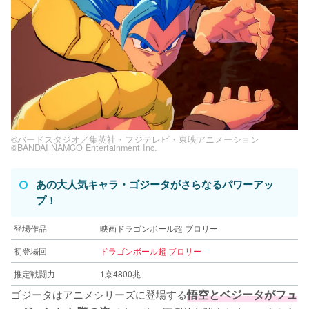
©バードスタジオ／集英社・フジテレビ・東映アニメーション
©BANDAI NAMCO Entertainment Inc.
あの大人気キャラ・ゴジータがさらなるパワーアッ
プ！
登場作品
映画ドラゴンボール超 ブロリー
初登場回
ドラゴンボール超 ブロリー
推定戦闘力
1京4800兆
ゴジータはアニメシリーズに登場する
悟空とベジータがフュ