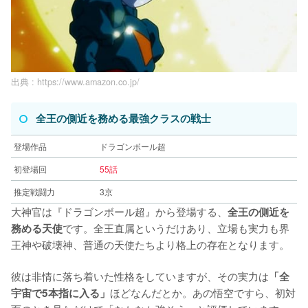
出典 :
https://www.amazon.co.jp/
全王の側近を務める最強クラスの戦士
登場作品
ドラゴンボール超
初登場回
55話
推定戦闘力
3京
大神官は『ドラゴンボール超』から登場する、
全王の側近を
です。全王直属というだけあり、立場も実力も界
務める天使
王神や破壊神、普通の天使たちより格上の存在となります。
彼は非情に落ち着いた性格をしていますが、その実力は
「全
ほどなんだとか。あの悟空ですら、初対
宇宙で5本指に入る」