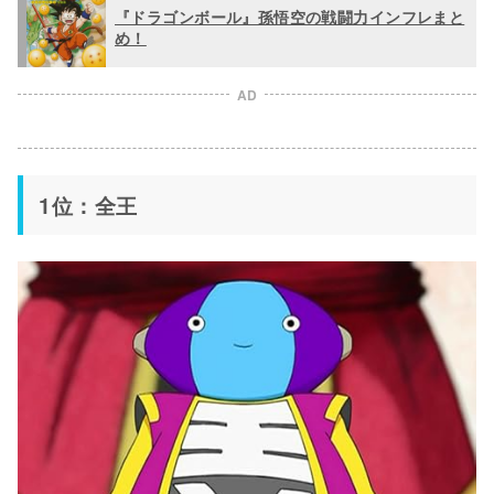
『ドラゴンボール』孫悟空の戦闘力インフレまと
め！
AD
1位：全王