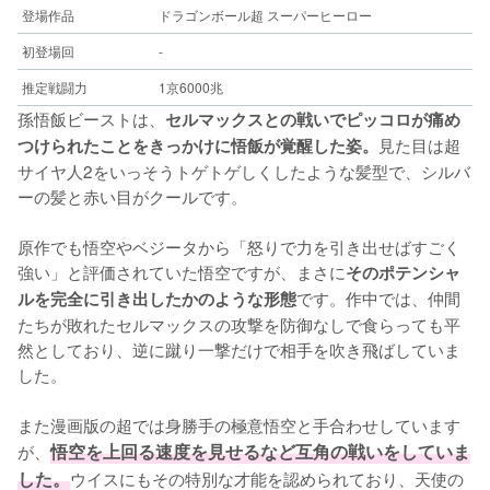
登場作品
ドラゴンボール超 スーパーヒーロー
初登場回
-
推定戦闘力
1京6000兆
孫悟飯ビーストは、
セルマックスとの戦いでピッコロが痛め
見た目は超
つけられたことをきっかけに悟飯が覚醒した姿。
サイヤ人2をいっそうトゲトゲしくしたような髪型で、シルバ
ーの髪と赤い目がクールです。
原作でも悟空やベジータから「怒りで力を引き出せばすごく
強い」と評価されていた悟空ですが、まさに
そのポテンシャ
です。作中では、仲間
ルを完全に引き出したかのような形態
たちが敗れたセルマックスの攻撃を防御なしで食らっても平
然としており、逆に蹴り一撃だけで相手を吹き飛ばしていま
した。
また漫画版の超では身勝手の極意悟空と手合わせしています
が、
悟空を上回る速度を見せるなど互角の戦いをしていま
した。
ウイスにもその特別な才能を認められており、天使の