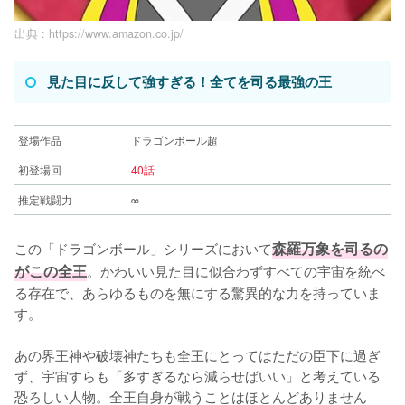
出典 :
https://www.amazon.co.jp/
見た目に反して強すぎる！全てを司る最強の王
登場作品
ドラゴンボール超
初登場回
40話
推定戦闘力
∞
この「ドラゴンボール」シリーズにおいて
森羅万象を司るの
がこの全王
。かわいい見た目に似合わずすべての宇宙を統べ
る存在で、あらゆるものを無にする驚異的な力を持っていま
す。
あの界王神や破壊神たちも全王にとってはただの臣下に過ぎ
ず、宇宙すらも「多すぎるなら減らせばいい」と考えている
恐ろしい人物。全王自身が戦うことはほとんどありません