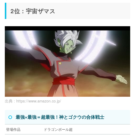
2位：宇宙ザマス
出典 :
https://www.amazon.co.jp/
最強×最強＝超最強！神とゴクウの合体戦士
登場作品
ドラゴンボール超