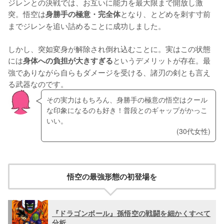
ジレンとの決戦では、お互いに能力を最大限まで開放し激
突。悟空は
となり、とどめを刺す寸前
身勝手の極意・完全体
までジレンを追い詰めることに成功しました。
しかし、突如変身が解除され倒れ込むことに。実はこの状態
には
というデメリットが存在。最
身体への負担が大きすぎる
強でありながら自らもダメージを受ける、諸刃の剣とも言え
る武器なのです。
その実力はもちろん、身勝手の極意の悟空はクール
な印象になるのも好き！普段とのギャップがかっこ
いい。
(30代女性)
悟空の最強形態の初登場を
『ドラゴンボール』孫悟空の戦闘を細かくすべて
分析