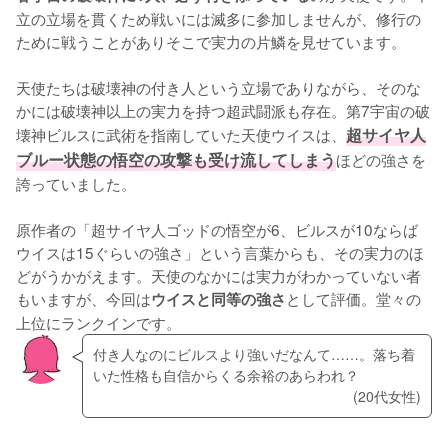
立の立場を貫くため戦いには滅多に参加しませんが、修行の
ために戦うことがありそこで実力の片鱗を見せています。
天使たちは破壊神の付き人という立場でありながら、そのな
かには破壊神以上の実力を持つ超武闘派も存在。第7宇宙の破
壊神ビルスに武術を指南していた天使ウイスは、
超サイヤ人
ブルー状態の悟空の攻撃も受け流してしまう
ほどの強さを
誇っていました。
原作者の「超サイヤ人ゴッドの悟空が6、ビルスが10ならば
ウイスは15ぐらいの強さ」という言葉からも、その実力のほ
どがうかがえます。天使のなかには実力がわかっていない者
もいますが、今回は
として評価。堂々の
ウイスと同等の強さ
上位にランクインです。
付き人なのにビルスより強いだなんて……。落ち着
いた性格も自信からくる余裕のあらわれ？
(20代女性)