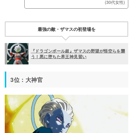
(30代女性)
最強の敵・ザマスの初登場を
『ドラゴンボール超』ザマスの野望が悟空らを襲
う！悪に堕ちた界王神見習い
3位：大神官