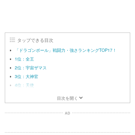
0
0
%
タップできる目次
「ドラゴンボール」戦闘力・強さランキングTOP17！
1位：全王
2位：宇宙ザマス
3位：大神官
4位：天使
目次を開く
AD