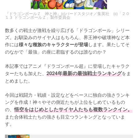
『ドラゴンボールＺ 神と神』(c)バードスタジオ／集英社 (c)「２０
１３ ドラゴンボールＺ」製作委員会
数多くの戦士が激戦を繰り広げる「ドラゴンボール」シリー
ズ。お馴染みのサイヤ人はもちろん、界王神や破壊神など本
作には
します。果たしてそ
様々な種族のキャラクターが登場
のなかで「最強」の座に君臨するのは誰なのか？

本記事ではアニメ『ドラゴンボール超』に登場したキャラク
ターたちも加えた、
2024年最新の最強戦士ランキング
をま
とめました。

今回は戦闘力・戦績・設定などをベースに独自の強さランキ
ングを作成！神々やその側近たちが上位をしめているもの
の、
悟空をはじめとしたサイヤ人たちも複数ランクイン。
また合体戦士たちの強さも目立つランキングとなっていま
す。