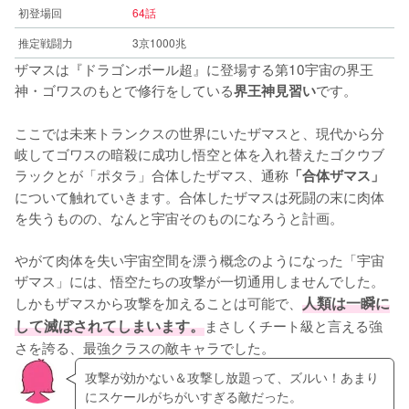
初登場回
64話
推定戦闘力
3京1000兆
ザマスは『ドラゴンボール超』に登場する第10宇宙の界王
神・ゴワスのもとで修行をしている
です。
界王神見習い
ここでは未来トランクスの世界にいたザマスと、現代から分
岐してゴワスの暗殺に成功し悟空と体を入れ替えたゴクウブ
ラックとが「ポタラ」合体したザマス、通称
「合体ザマス」
について触れていきます。合体したザマスは死闘の末に肉体
を失うものの、なんと宇宙そのものになろうと計画。
やがて肉体を失い宇宙空間を漂う概念のようになった「宇宙
ザマス」には、悟空たちの攻撃が一切通用しませんでした。
しかもザマスから攻撃を加えることは可能で、
人類は一瞬に
して滅ぼされてしまいます。
まさしくチート級と言える強
さを誇る、最強クラスの敵キャラでした。
攻撃が効かない＆攻撃し放題って、ズルい！あまり
にスケールがちがいすぎる敵だった。