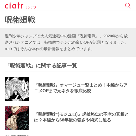
[ シアター ]
呪術廻戦
週刊少年ジャンプで大人気連載中の漫画『呪術廻戦』。2020年から放
送されたアニメでは、特徴的でテンポの良いOPが話題となりました。
ciatrではそんな本作の最新情報をまとめています。
「呪術廻戦」に関する記事一覧
『呪術廻戦』オマージュ一覧まとめ！本編からア
ニメOPまで元ネタを徹底比較
『呪術廻戦≡(モジュロ)』虎杖悠仁の不老の真相と
は？本編から68年後の強さや術式に迫る