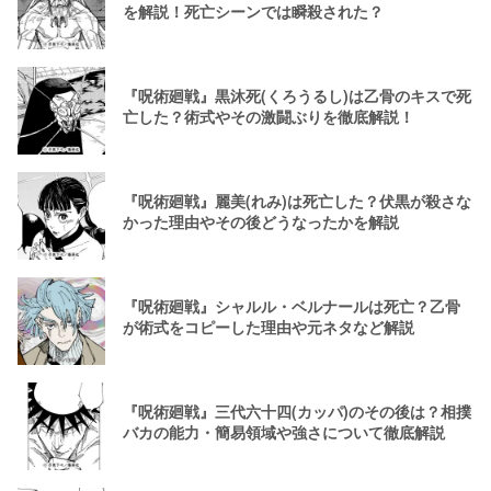
を解説！死亡シーンでは瞬殺された？
『呪術廻戦』黒沐死(くろうるし)は乙骨のキスで死
亡した？術式やその激闘ぶりを徹底解説！
『呪術廻戦』麗美(れみ)は死亡した？伏黒が殺さな
かった理由やその後どうなったかを解説
『呪術廻戦』シャルル・ベルナールは死亡？乙骨
が術式をコピーした理由や元ネタなど解説
『呪術廻戦』三代六十四(カッパ)のその後は？相撲
バカの能力・簡易領域や強さについて徹底解説