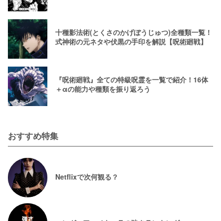
十種影法術(とくさのかげぼうじゅつ)全種類一覧！
式神術の元ネタや伏黒の手印を解説【呪術廻戦】
『呪術廻戦』全ての特級呪霊を一覧で紹介！16体
＋αの能力や種類を振り返ろう
おすすめ特集
Netflixで次何観る？