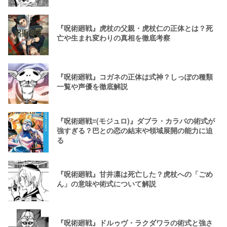
『呪術廻戦』虎杖の父親・虎杖仁の正体とは？死
亡や生まれ変わりの真相を徹底考察
『呪術廻戦』コガネの正体は式神？しっぽの種類
一覧や声優を徹底解説
『呪術廻戦≡(モジュロ)』ダブラ・カラバの術式が
強すぎる？巴との恋の結末や領域展開の能力に迫
る
『呪術廻戦』甘井凛は死亡した？虎杖への「ごめ
ん」の意味や術式について解説
『呪術廻戦』ドルゥヴ・ラクダワラの術式と強さ