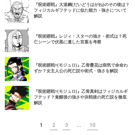
『呪術廻戦』大道鋼(だいどうはがね)のその後は？
フィジカルギフテッドに似た能力・強さについて
解説
『呪術廻戦』レジィ・スターの強さ・術式は？死
亡シーンで伏黒に遺した言葉を考察
『呪術廻戦≡(モジュロ)』乙骨憂花は病気で余命わ
ずか？女主人公の死亡説や術式・強さを解説
『呪術廻戦≡(モジュロ)』乙骨真剣はフィジカルギ
フテッド？覚醒後の強さや決戦後の死亡説を徹底
解説
1
2
3
...
10