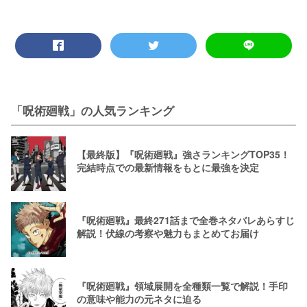
「呪術廻戦」の人気ランキング
【最終版】『呪術廻戦』強さランキングTOP35！
完結時点での最新情報をもとに最強を決定
『呪術廻戦』最終271話まで全巻ネタバレあらすじ
解説！伏線の考察や魅力もまとめてお届け
『呪術廻戦』領域展開を全種類一覧で解説！手印
の意味や能力の元ネタに迫る