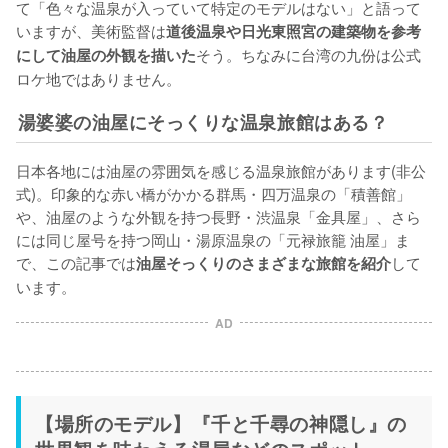
て「色々な温泉が入っていて特定のモデルはない」と語って
いますが、美術監督は
道後温泉や日光東照宮の建築物を参考
そう。ちなみに台湾の九份は公式
にして油屋の外観を描いた
ロケ地ではありません。
湯婆婆の油屋にそっくりな温泉旅館はある？
日本各地には油屋の雰囲気を感じる温泉旅館があります(非公
式)。印象的な赤い橋がかかる群馬・四万温泉の「積善館」
や、油屋のような外観を持つ長野・渋温泉「金具屋」、さら
には同じ屋号を持つ岡山・湯原温泉の「元禄旅籠 油屋」ま
で、この記事では
して
油屋そっくりのさまざまな旅館を紹介
います。
AD
【場所のモデル】『千と千尋の神隠し』の