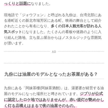
っくりと話題に
なりました。

現地語で「ジォウフェン」と呼ばれる九份は、台湾北部にあ
る港町近くの新北市瑞芳区にある町。映画の舞台として紹介
されたことから有名になり、
多くの日本人観光客が訪れる人
になりました。たくさんの看板や迷路のように入
気スポット
り組んだ路地、立ち並ぶ屋台からはノスタルジックな雰囲気
が漂います。
AD
九份には油屋のモデルとなったお茶屋がある？
九份にある「阿妹茶樓(阿妹茶酒館)」は、湯婆婆が経営する油
屋のモデルになった場所だと噂されています。
ジブリが公式
に認定したロケ地ではありませんが、赤い提灯が艶めかし
く灯る店構えはまるで夜の油屋そのもの。