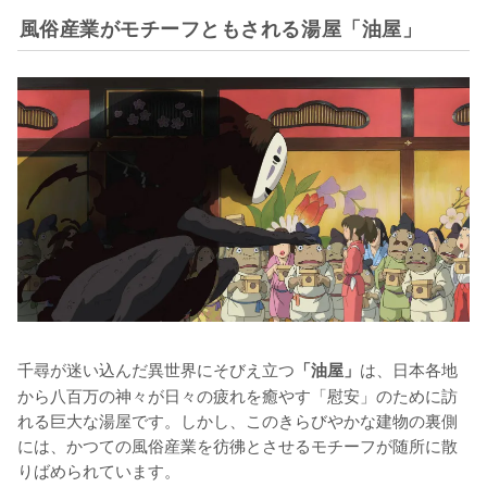
風俗産業がモチーフともされる湯屋「油屋」
千尋が迷い込んだ異世界にそびえ立つ
は、日本各地
「油屋」
から八百万の神々が日々の疲れを癒やす「慰安」のために訪
れる巨大な湯屋です。しかし、このきらびやかな建物の裏側
には、かつての風俗産業を彷彿とさせるモチーフが随所に散
りばめられています。
