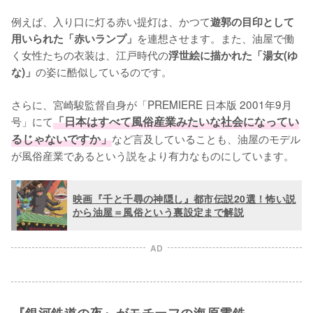
例えば、入り口に灯る赤い提灯は、かつて
遊郭の目印として
を連想させます。また、油屋で働
用いられた「赤いランプ」
く女性たちの衣装は、江戸時代の
浮世絵に描かれた「湯女(ゆ
の姿に酷似しているのです。

な)」
さらに、宮崎駿監督自身が「PREMIERE 日本版 2001年9月
号」にて
「日本はすべて風俗産業みたいな社会になってい
るじゃないですか」
など言及していることも、油屋のモデル
が風俗産業であるという説をより有力なものにしています。
映画『千と千尋の神隠し』都市伝説20選！怖い説
から油屋＝風俗という裏設定まで解説
AD
『銀河鉄道の夜』がモチーフの海原電鉄