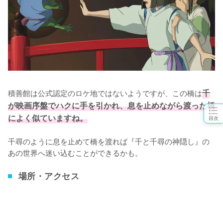
積善館は公式認定のロケ地ではないようですが、この橋は
千
が映画序盤でハクに手を引かれ、息を止めながら渡った橋
によく似ていますね。
目次
千尋のように息を止めて橋を渡れば『千と千尋の神隠し』の
あの世界へ迷い込むことができるかも。
場所・アクセス