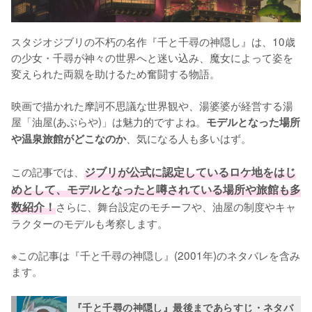
スタジオジブリの不朽の名作『千と千尋の神隠し』は、10歳
の少女・千尋が神々の世界へと迷い込み、魔女によって姿を
変えられた両親を助けるため奮闘する物語。

映画で描かれた摩訶不思議な世界観や、湯婆婆が経営する湯
屋「油屋(あぶらや)」は魅力的ですよね。
モデルとなった場所
、気になる人も多いはず。

や温泉旅館がどこなのか
この記事では、
ジブリが公式に認定しているロケ地をはじ
めとして、モデルとなったと噂されている場所や旅館も多
数紹介！
さらに、舞台設定のモチーフや、油屋の制度やキャ
ラクターのモデルも考察します。

※この記事は『千と千尋の神隠し』(2001年)のネタバレを含み
ます。
『千と千尋の神隠し』最後まであらすじ・ネタバ