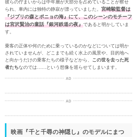
彼らの佇まいからは中年層が大部分を占めていることが察せ
られ、車内には独特の静寂が漂っていました。
宮崎駿監督は
『ジブリの森とポニョの海』にて、このシーンのモチーフ
は宮沢賢治の童話『銀河鉄道の夜』
であると明かしていま
す。

乗客の正体や何のために乗っているのかなどについては明か
されていませんが、どこまでも続く水上の風景や、目的地へ
と向かうだけの乗客たちの様子などから、
この世を去った死
なのでは……という想像を巡らせてしまいます。
者たち
AD
AD
映画『千と千尋の神隠し』のモデルにまつ