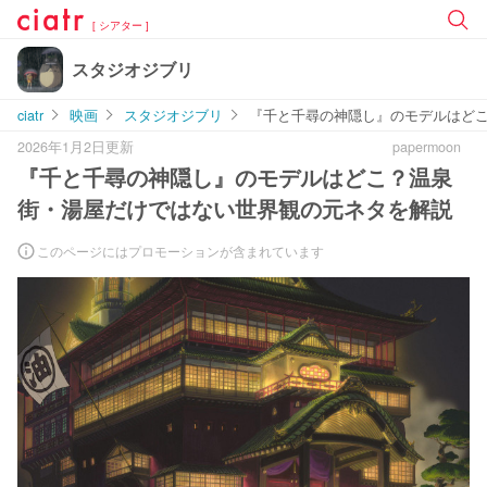
[ シアター ]
スタジオジブリ
ciatr
映画
スタジオジブリ
『千と千尋の神隠し』のモデルはど
2026年1月2日更新
papermoon
『千と千尋の神隠し』のモデルはどこ？温泉
街・湯屋だけではない世界観の元ネタを解説
このページにはプロモーションが含まれています