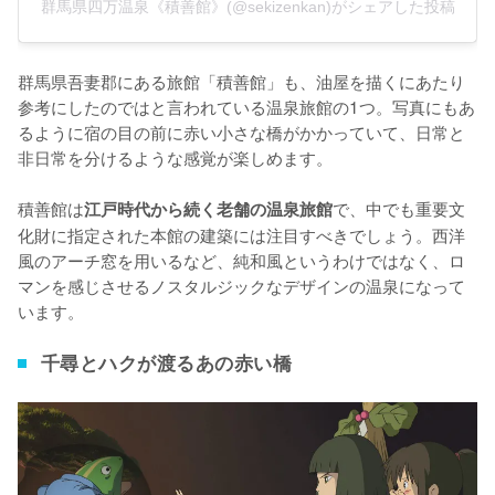
群馬県四万温泉《積善館》(@sekizenkan)がシェアした投稿
群馬県吾妻郡にある旅館「積善館」も、油屋を描くにあたり
参考にしたのではと言われている温泉旅館の1つ。写真にもあ
るように宿の目の前に赤い小さな橋がかかっていて、日常と
非日常を分けるような感覚が楽しめます。

積善館は
で、中でも重要文
江戸時代から続く老舗の温泉旅館
化財に指定された本館の建築には注目すべきでしょう。西洋
風のアーチ窓を用いるなど、純和風というわけではなく、ロ
マンを感じさせるノスタルジックなデザインの温泉になって
います。
千尋とハクが渡るあの赤い橋