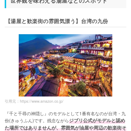
世界観を味わえる湯屋などのスポット
【湯屋と歓楽街の雰囲気漂う】台湾の九份
引用元：https://www.amazon.co.jp/
『千と千尋の神隠し』のモデルとして1番有名なのが台湾・九
份(きゅうふん)です。残念ながら
ジブリ公式がモデルと認め
た場所ではありませんが、雰囲気が油屋や周辺の歓楽街そ