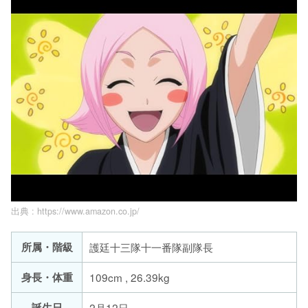
出典 :
https://www.amazon.co.jp/
所属・階級
護廷十三隊十一番隊副隊長
身長・体重
109cm , 26.39kg
誕生日
2月12日