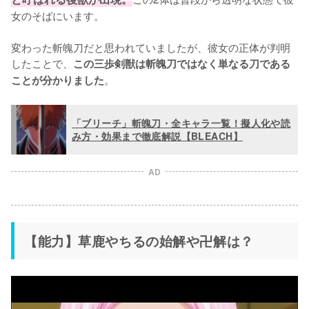
女のそばにいます。

変わった斬魄刀だと思われていましたが、彼女の正体が判明
したことで、
この三歩剣獣は斬魄刀ではなく単なる刀である
。
ことが分かりました
「ブリーチ」斬魄刀・全キャラ一覧！擬人化や読
み方・効果まで徹底解説【BLEACH】
AD
【能力】草鹿やちるの始解や卍解は？