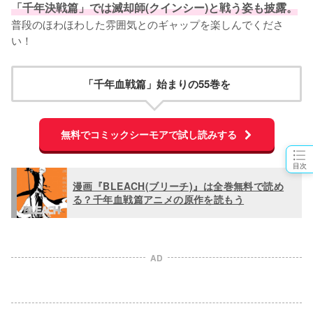
「千年決戦篇」では滅却師(クインシー)と戦う姿も披露。
普段のほわほわした雰囲気とのギャップを楽しんでくださ
い！
「千年血戦篇」始まりの55巻を
無料でコミックシーモアで試し読みする
目次
漫画『BLEACH(ブリーチ)』は全巻無料で読め
る？千年血戦篇アニメの原作を読もう
AD