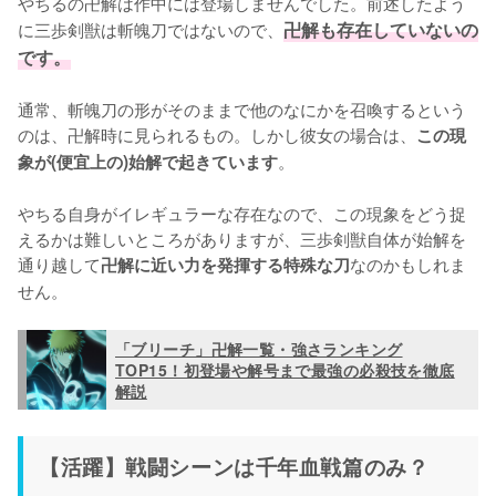
やちるの卍解は作中には登場しませんでした。前述したよう
に三歩剣獣は斬魄刀ではないので、
卍解も存在していないの
です。
通常、斬魄刀の形がそのままで他のなにかを召喚するという
のは、卍解時に見られるもの。しかし彼女の場合は、
この現
。

象が(便宜上の)始解で起きています
やちる自身がイレギュラーな存在なので、この現象をどう捉
えるかは難しいところがありますが、三歩剣獣自体が始解を
通り越して
なのかもしれま
卍解に近い力を発揮する特殊な刀
せん。
「ブリーチ」卍解一覧・強さランキング
TOP15！初登場や解号まで最強の必殺技を徹底
解説
【活躍】戦闘シーンは千年血戦篇のみ？