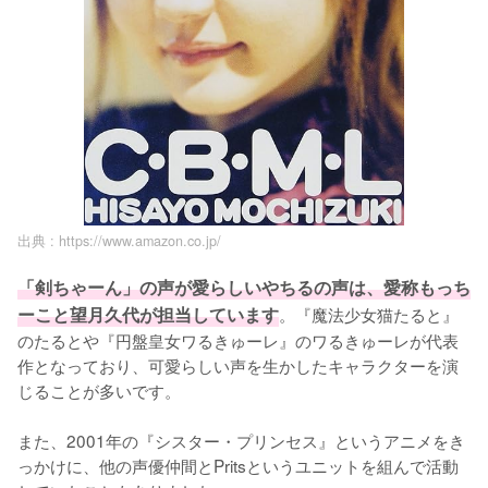
出典 :
https://www.amazon.co.jp/
「剣ちゃーん」の声が愛らしいやちるの声は、愛称もっち
ーこと望月久代が担当しています
。『魔法少女猫たると』
のたるとや『円盤皇女ワるきゅーレ』のワるきゅーレが代表
作となっており、可愛らしい声を生かしたキャラクターを演
じることが多いです。

また、2001年の『シスター・プリンセス』というアニメをき
っかけに、他の声優仲間とPritsというユニットを組んで活動