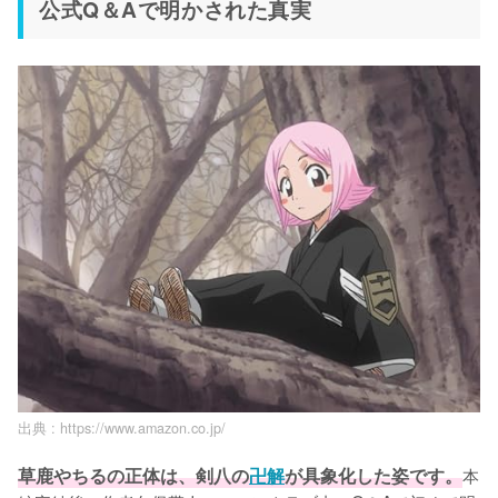
公式Q＆Aで明かされた真実
出典 :
https://www.amazon.co.jp/
草鹿やちるの正体は、剣八の
卍解
が具象化した姿です。
本