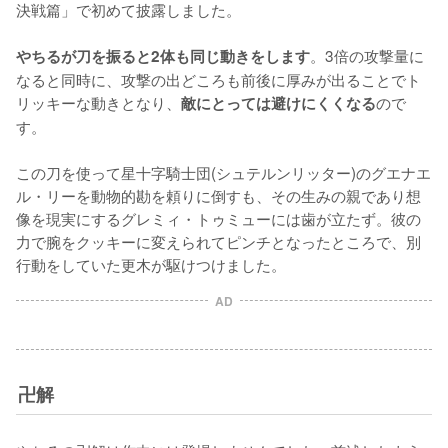
決戦篇」で初めて披露しました。

。3倍の攻撃量に
やちるが刀を振ると2体も同じ動きをします
なると同時に、攻撃の出どころも前後に厚みが出ることでト
リッキーな動きとなり、
ので
敵にとっては避けにくくなる
す。

この刀を使って星十字騎士団(シュテルンリッター)のグエナエ
ル・リーを動物的勘を頼りに倒すも、その生みの親であり想
像を現実にするグレミィ・トゥミューには歯が立たず。彼の
力で腕をクッキーに変えられてピンチとなったところで、別
行動をしていた更木が駆けつけました。
AD
卍解