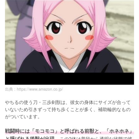
出典 :
https://www.amazon.co.jp/
やちるの使う刀・三歩剣獣は、彼女の身体にサイズが合って
いないため引きずって持ち歩くことが多く、補助輪的なもの
がついています。

戦闘時には「モコモコ」と呼ばれる前獣と、「ホネホネ」
と呼ばれる後獣が出現。
この2体は普段から透明な状態で彼