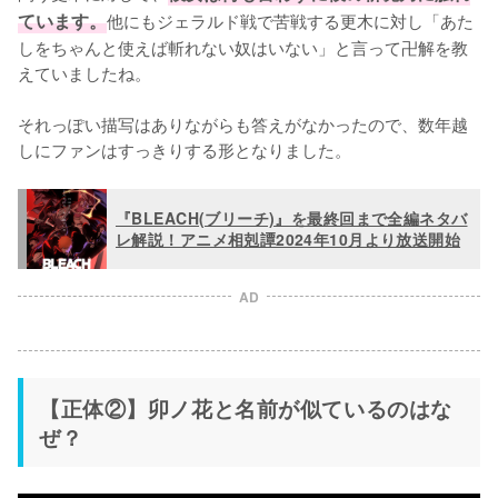
ています。
他にもジェラルド戦で苦戦する更木に対し「あた
しをちゃんと使えば斬れない奴はいない」と言って卍解を教
えていましたね。

それっぽい描写はありながらも答えがなかったので、数年越
しにファンはすっきりする形となりました。
『BLEACH(ブリーチ)』を最終回まで全編ネタバ
レ解説！アニメ相剋譚2024年10月より放送開始
AD
【正体②】卯ノ花と名前が似ているのはな
ぜ？