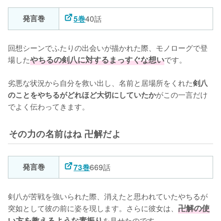
発言巻
40話
5巻
回想シーンでふたりの出会いが描かれた際、モノローグで登
場した
やちるの剣八に対するまっすぐな想い
です。

劣悪な状況から自分を救い出し、名前と居場所をくれた
剣八
がこの一言だけ
のことをやちるがどれほど大切にしていたか
でよく伝わってきます。
その力の名前はね 卍解だよ
発言巻
669話
73巻
剣八が苦戦を強いられた際、消えたと思われていたやちるが
突如として彼の前に姿を現します。さらに彼女は、
卍解の使
い方を教えるような素振り
を見せたのです。
