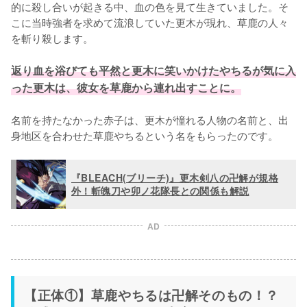
的に殺し合いが起きる中、血の色を見て生きていました。そ
こに当時強者を求めて流浪していた更木が現れ、草鹿の人々
を斬り殺します。

返り血を浴びても平然と更木に笑いかけたやちるが気に入
った更木は、彼女を草鹿から連れ出すことに。
名前を持たなかった赤子は、更木が憧れる人物の名前と、出
身地区を合わせた草鹿やちるという名をもらったのです。
『BLEACH(ブリーチ)』更木剣八の卍解が規格
外！斬魄刀や卯ノ花隊長との関係も解説
AD
【正体①】草鹿やちるは卍解そのもの！？