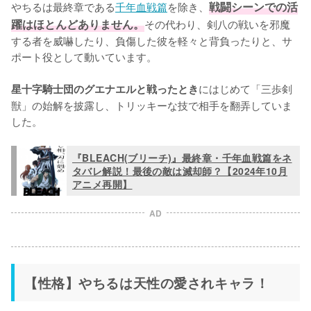
やちるは最終章である
千年血戦篇
を除き、
戦闘シーンでの活
躍はほとんどありません。
その代わり、剣八の戦いを邪魔
する者を威嚇したり、負傷した彼を軽々と背負ったりと、サ
ポート役として動いています。

にはじめて「三歩剣
星十字騎士団のグエナエルと戦ったとき
獣」の始解を披露し、トリッキーな技で相手を翻弄していま
した。
『BLEACH(ブリーチ)』最終章・千年血戦篇をネ
タバレ解説！最後の敵は滅却師？【2024年10月
アニメ再開】
AD
【性格】やちるは天性の愛されキャラ！