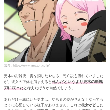
出典 :
https://www.amazon.co.jp/
更木の卍解後、姿を消したやちる。死亡説も流れていました
が、彼女の正体を踏まえると
死んだというより更木の斬魄
刀に戻った
と考えたほうが自然でしょう。

あれだけ一緒にいた更木は、やちるの姿が見えなくなっても
とくに心配している様子がありません。これは
彼女がどこに