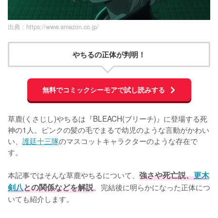
出典 :
https://www.amazon.co.jp/
やちるの正体が判明！
無料でコミックシーモアで試し読みする
草鹿(くさじし)やちるは『BLEACH(ブリーチ)』に登場する死
神の1人。ピンクの髪の毛でまるで幼児のような言動がかわい
い、
護廷十三隊
のマスコットキャラクターのような存在で
す。

本記事ではそんな草鹿やちるについて、
強さや死亡説、
更木
剣八
との関係などを解説
。完結後に明らかになった正体につ
いても紹介します。
