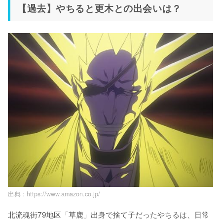
【過去】やちると更木との出会いは？
出典 :
https://www.amazon.co.jp/
北流魂街79地区「草鹿」出身で捨て子だったやちるは、日常