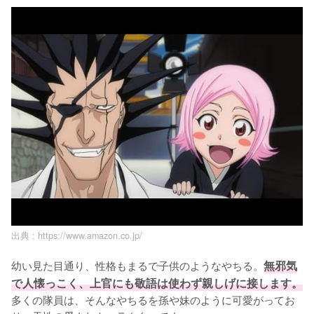
出典 :
https://www.amazon.co.jp/
幼い見た目通り、性格もまるで子供のようなやちる。
無邪気
で人懐っこく、上官にも敬語は使わず親しげに接します。
多くの隊員は、そんなやちるを孫や妹のように可愛がってお