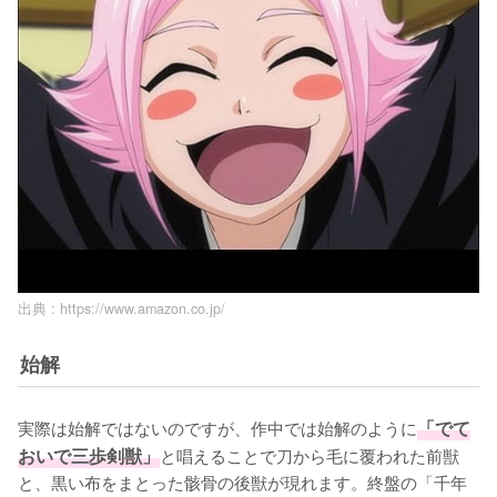
出典 :
https://www.amazon.co.jp/
始解
実際は始解ではないのですが、作中では始解のように
「でて
おいで三歩剣獣」
と唱えることで刀から毛に覆われた前獣
と、黒い布をまとった骸骨の後獣が現れます。終盤の「千年