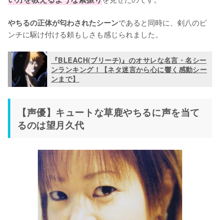
であると同時に、剣八のピ
やちるの正体が匂わされたシーン
ンチに駆け付ける頼もしさも感じられました。
『BLEACH(ブリーチ)』のオサレな名言・名シー
ンランキング！【ネタ迷言から心に響く感動シー
ンまで】
【声優】キュートな草鹿やちるに声を当て
るのは望月久代