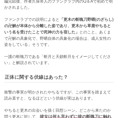
編完結後、作者久保帯人のファンクラブ内のQ＆Aで初めて明
かされました。

ファンクラブでの説明によると
「更木の斬魄刀野晒(のざらし)
の卍解が本体から分離した姿であり、更木から草鹿やちると
とのこと。あくま
いう名を受けたことで死神の力を宿した」
で卍解の具象化で、野晒自体の具象化の場合は、成人女性の
姿をしている」そうです。

一護の斬魄刀である「斬月と天鎖斬月をイメージしてくださ
い」と解説されています。
正体に関する伏線はあった？
衝撃の事実が明かされたやちるですが、この事実を踏まえて
読み直すと、なるほどという伏線が実はあります。

やちると更木の出会いを描く回想シーン。どこから来たのか
問う更木に対して、
彼女は何も言わずに彼の斬魄刀に触れ