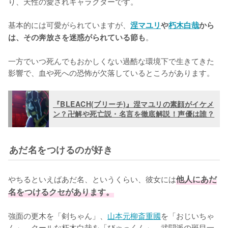
り、天性の愛されキャラクターです。

基本的には可愛がられていますが、
涅マユリ
や
朽木白哉
から
。

は、その奔放さを迷惑がられている節も
一方でいつ死んでもおかしくない過酷な環境下で生きてきた
影響で、血や死への恐怖が欠落しているところがあります。
『BLEACH(ブリーチ)』涅マユリの素顔がイケメ
ン？卍解や死亡説・名言を徹底解説！声優は誰？
あだ名をつけるのが好き
やちるといえばあだ名、というくらい、彼女には
他人にあだ
名をつけるクセがあります。
強面の更木を「剣ちゃん」、
山本元柳斎重國
を「おじいちゃ
ん」、クールな朽木白哉を「びゃっくん」、武闘派の斑目一