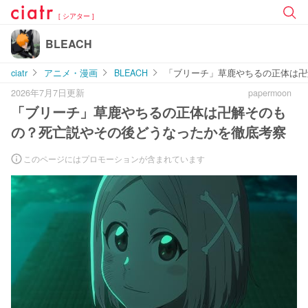
[ シアター ]
BLEACH
ciatr
アニメ・漫画
BLEACH
「ブリーチ」草鹿やちるの正体は卍
2026年7月7日更新
papermoon
「ブリーチ」草鹿やちるの正体は卍解そのも
の？死亡説やその後どうなったかを徹底考察
このページにはプロモーションが含まれています