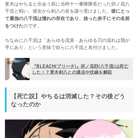
更木はやちると出会う前に当時十一番隊隊長だった卯ノ花八
千流と戦い、彼女から剣八の名を譲り受けました。
彼にとっ
て最強の八千流は憧れの存在であり、拾った赤子にその名前
のです。

をつけた
ちなみに八千流は「あらゆる流派・あらゆる刃の流れは我が
手にあり」という意味で自らに八千流と名付けました。
『BLEACH(ブリーチ)』卯ノ花烈(八千流)は死亡
した！？更木剣八との過去や伏線を解説
【死亡説】やちるは消滅した？その後どう
なったのか