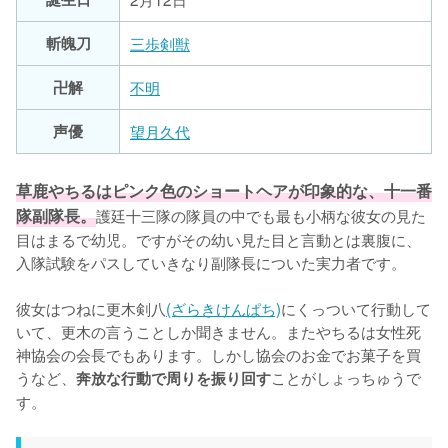
斬魄刀
三歩剣獣
卍解
不明
声優
望月久代
草鹿やちるはピンク色のショートヘアが印象的な、十一番
隊副隊長。
護廷十三隊の隊員の中でも最も小柄な彼女の見た
目はまるで幼児。ですがその幼い見た目と言動とは裏腹に、
入隊試験をパスしていきなり副隊長についた実力者です。

彼女はつねに更木剣八
(ざらきけんぱち)
にくっついて行動して
いて、更木の言うことしか聞きません。またやちるは女性死
神協会の会長でもあります。しかし協会のお金でお菓子を買
うなど、
ことがしょっちゅうで
奔放な行動で周りを振り回す
す。