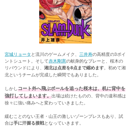
宮城リョータ
と流川のゲームメイク、
三井寿
の高精度の3ポイ
ントシュート。そして
赤木剛憲
の献身的なプレーと、桜木の
リバウンドにより、
。初めて湘
湘北は点差を8点まで縮めます
北というチームが完成した瞬間でもありました。

しかし
コート外へ飛ぶボールを追った桜木は、机に背中を
強打してしまいます。
出場は続けたものの、背中の違和感は
徐々に強い痛みへと変わっていきました。

緩むことのない王者・山王の激しいゾーンプレスもあり、試
合は
となっていきます。
手に汗握る接戦