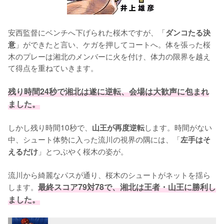
安西監督にベンチへ下げられた桜木ですが、「
ダンコたる決
」ができたと言い、ケガを押してコートへ。体を張った桜
意
木のプレーは湘北のメンバーに火を付け、体力の限界を越え
て得点を重ねていきます。

残り時間24秒で湘北は遂に逆転、会場は大歓声に包まれ
ました。
しかし残り時間10秒で、
します。時間がない
山王が再度逆転
中、シュート体勢に入った流川の視界の隅には、「
左手はそ
」とつぶやく桜木の姿が。

えるだけ
流川から綺麗なパスが通り、桜木のシュートがネットを揺ら
します。
最終スコア79対78で、湘北は王者・山王に勝利し
ました。