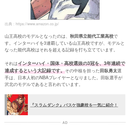
出典 :
https://www.amazon.co.jp/
山王高校のモデルとなったのは、
で
秋田県立能代工業高校
す。インターハイを3連覇している山王高校ですが、モデルと
なった能代高校はそれを超える記録を打ち立てています。

それは
インターハイ・国体・高校選抜の3冠を、3年連続で
達成するという大記録です。
その中核を担った
選
田臥勇太
手は、日本人初のNBAプレイヤーとなりました。田臥選手が
沢北のモデルであると言われています。
『スラムダンク』バスケ強豪校を一気に紹介！
AD