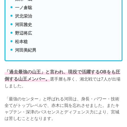
一ノ倉聡
沢北栄治
河田雅史
野辺将広
松本稔
河田美紀男
「過去最強の山王」と言われ、現役で活躍するOBをも圧
倒する山王メンバー。
選手層も厚く、湘北戦では7人が出場
しました。

「最強のセンター」と呼ばれる河田は、身長・パワー・技術
全てがトップレベルで、赤木に我を忘れさせました。またキ
ャプテン・深津のパスセンスとディフェンス力により、宮城
は苦しむこととなります。
