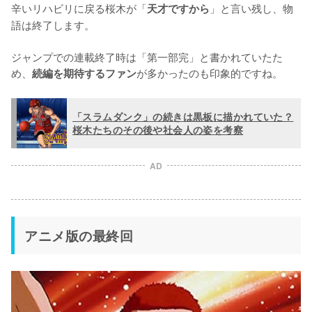
辛いリハビリに戻る桜木が「
」と言い残し、物
天才ですから
語は終了します。

ジャンプでの連載終了時は「第一部完」と書かれていたた
め、
が多かったのも印象的ですね。
続編を期待するファン
「スラムダンク」の続きは黒板に描かれていた？
桜木たちのその後や社会人の姿を考察
AD
アニメ版の最終回