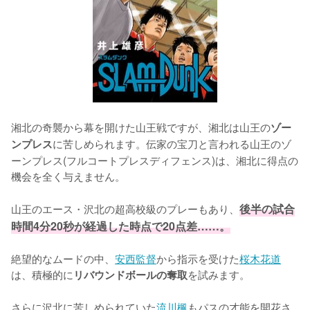
湘北の奇襲から幕を開けた山王戦ですが、湘北は山王の
ゾー
に苦しめられます。伝家の宝刀と言われる山王のゾ
ンプレス
ーンプレス(フルコートプレスディフェンス)は、湘北に得点の
機会を全く与えません。

山王のエース・沢北の超高校級のプレーもあり、
後半の試合
時間4分20秒が経過した時点で20点差……。
絶望的なムードの中、
安西監督
から指示を受けた
桜木花道
は、積極的に
を試みます。

リバウンドボールの奪取
さらに沢北に苦しめられていた
流川楓
もパスの才能を開花さ