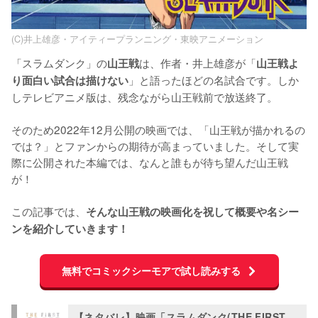
(C)井上雄彦・アイティープランニング・東映アニメーション
「スラムダンク」の
は、作者・井上雄彦が「
山王戦
山王戦よ
」と語ったほどの名試合です。しか
り面白い試合は描けない
しテレビアニメ版は、残念ながら山王戦前で放送終了。

そのため2022年12月公開の映画では、「山王戦が描かれるの
では？」とファンからの期待が高まっていました。そして実
際に公開された本編では、なんと誰もが待ち望んだ山王戦
が！

この記事では、
そんな山王戦の映画化を祝して概要や名シー
ンを紹介していきます！
無料でコミックシーモアで試し読みする
【ネタバレ】映画「スラムダンク(THE FIRST