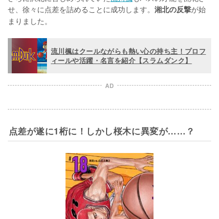
せ、徐々に点差を詰めることに成功します。
が始
湘北の反撃
まりました。
流川楓はクールながらも熱い心の持ち主！プロフ
ィールや活躍・名言を紹介【スラムダンク】
AD
点差が遂に1桁に！しかし桜木に異変が……？