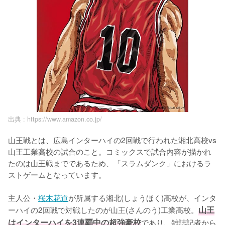
出典 :
https://www.amazon.co.jp/
山王戦とは、広島インターハイの2回戦で行われた湘北高校vs
山王工業高校の試合のこと。コミックスで試合内容が描かれ
たのは山王戦までであるため、「スラムダンク」におけるラ
ストゲームとなっています。

主人公・
桜木花道
が所属する湘北(しょうほく)高校が、インタ
ーハイの2回戦で対戦したのが山王(さんのう)工業高校。
山王
はインターハイを3連覇中の超強豪校
であり、雑誌記者から