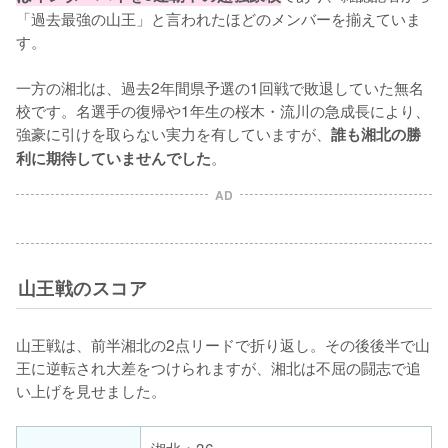
「過去最強の山王」と言われたほどのメンバーを揃えていま
す。

一方の湘北は、過去2年間県予選の1回戦で敗退していた無名
校です。名選手の復帰や1年生の桜木・流川の急成長により、
強豪に引けを取らない実力を有していますが、
誰も湘北の勝
。
利に期待していませんでした
AD
山王戦のスコア
山王戦は、前半湘北の2点リードで折り返し。その後後半で山
王に逆転され大差をつけられますが、湘北は不屈の闘志で追
い上げを見せました。