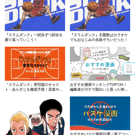
『スラムダンク』一試合ずつ試合を
『スラムダンク』主題歌はカラオケ
振り返っていこう！
でもおなじみの名曲ぞろいだった！
目次
「スラムダンク」実写版のキャス
おすすめ漫画ランキングTOP130！
ト・あらすじを徹底予想！花道や安
編集者がガチで面白いと思った神作
西先生を演じるのは誰?
を熱弁
おすすめバスケ漫画20選！超アツい