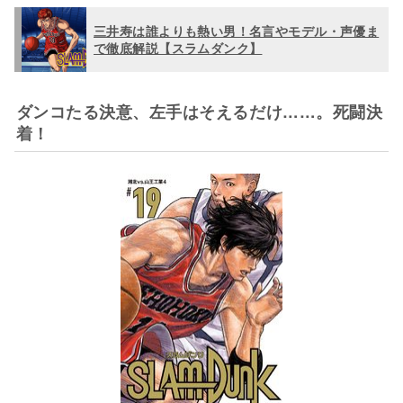
三井寿は誰よりも熱い男！名言やモデル・声優ま
で徹底解説【スラムダンク】
ダンコたる決意、左手はそえるだけ……。死闘決
着！