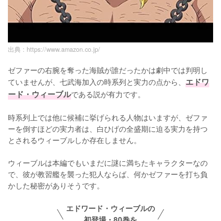
出典 :
https://www.amazon.co.jp/
ゼファーの右腕を奪った海賊が誰だったかは劇中では判明し
ていませんが、七武海加入の時系列と実力の点から、
エドワ
ード・ウィーブル
である説が有力です。

時系列上では他に候補に挙げられる人物はいますが、ゼファ
ーを倒すほどの実力者は、白ひげの全盛期に迫る実力を持つ
とされるウィーブルしか存在しません。

ウィーブルは本編でもいまだに謎に満ちたキャラクターなの
で、彼が教習艦を襲った犯人ならば、何かゼファーを打ち負
かした秘密がありそうです。
エドワード・ウィーブルの
初登場・80巻を