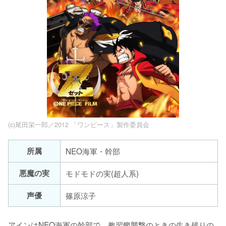
(c)尾田栄一郎／2012 「ワンピース」製作委員会
所属
NEO海軍・幹部
悪魔の実
モドモドの実(超人系)
声優
篠原涼子
アインはNEO海軍の幹部で、教習艦襲撃のときの生き残りの