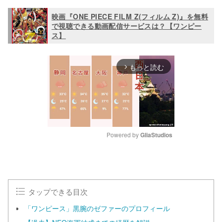
映画『ONE PIECE FILM Z(フィルム Z)』を無料
で視聴できる動画配信サービスは？【ワンピー
ス】
もっと読む
arrow_forward_ios
Powered by 
GliaStudios
M
u
t
e
タップできる目次
「ワンピース」黒腕のゼファーのプロフィール