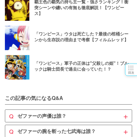
覇王色の覇気の持ち主一覧・強さランキング！衝
突シーンや纏いの有無も徹底解説！【ワンピー
ス】
「ワンピース」ウタは死亡した？最後の棺桶シー
ンから生存説の理由まで考察【フィルムレッド】
「ワンピース」軍子の正体は"父殺しの姫"！ブル
ックは騎士団長で過去に会っていた！？
目次
この記事の気になるQ&A
＋
Q
ゼファーの声優は誰？
A
＋
Q
ゼファーの腕を斬った七武海は誰？
ゼファーを演じる声優は、
大塚芳忠
です。