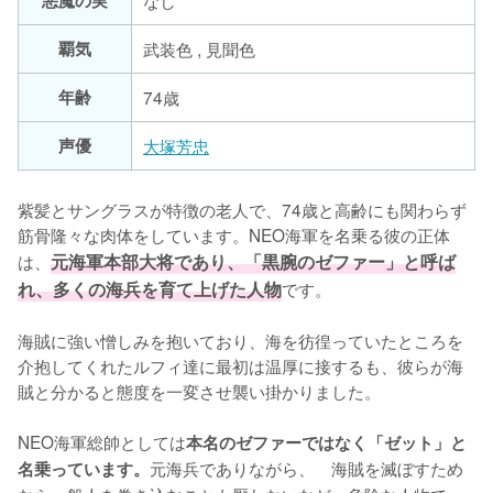
悪魔の実
なし
覇気
武装色 , 見聞色
年齢
74歳
声優
大塚芳忠
紫髪とサングラスが特徴の老人で、74歳と高齢にも関わらず
筋骨隆々な肉体をしています。NEO海軍を名乗る彼の正体
は、
元海軍本部大将であり、「黒腕のゼファー」と呼ば
れ、多くの海兵を育て上げた人物
です。

海賊に強い憎しみを抱いており、海を彷徨っていたところを
介抱してくれたルフィ達に最初は温厚に接するも、彼らが海
賊と分かると態度を一変させ襲い掛かりました。

NEO海軍総帥としては
本名のゼファーではなく「ゼット」と
元海兵でありながら、　海賊を滅ぼすため
名乗っています。