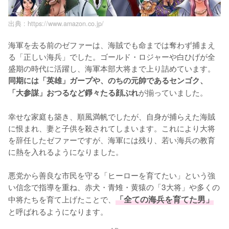
出典 :
https://www.amazon.co.jp/
海軍を去る前のゼファーは、海賊でも命までは奪わず捕まえ
る「正しい海兵」でした。ゴールド・ロジャーや白ひげが全
盛期の時代に活躍し、海軍本部大将まで上り詰めています。
同期には「英雄」ガープや、のちの元帥であるセンゴク、
が揃っていました。

「大参謀」おつるなど錚々たる顔ぶれ
幸せな家庭も築き、順風満帆でしたが、自身が捕らえた海賊
に恨まれ、妻と子供を殺されてしまいます。これにより大将
を辞任したゼファーですが、海軍には残り、若い海兵の教育
に熱を入れるようになりました。

悪党から善良な市民を守る「ヒーローを育てたい」という強
い信念で指導を重ね、赤犬・青雉・黄猿の「3大将」や多くの
中将たちを育て上げたことで、
「全ての海兵を育てた男」
と呼ばれるようになります。