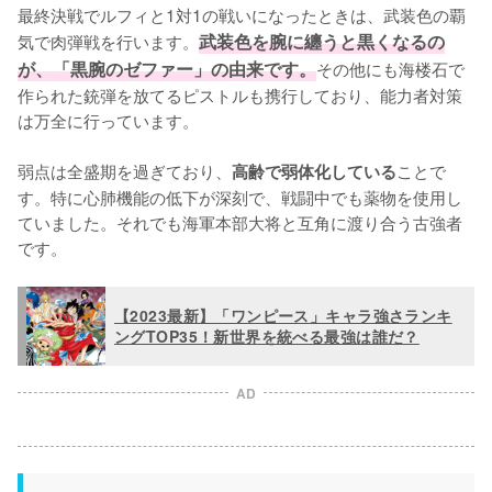
最終決戦でルフィと1対1の戦いになったときは、武装色の覇
気で肉弾戦を行います。
武装色を腕に纏うと黒くなるの
が、「黒腕のゼファー」の由来です。
その他にも海楼石で
作られた銃弾を放てるピストルも携行しており、能力者対策
は万全に行っています。

弱点は全盛期を過ぎており、
ことで
高齢で弱体化している
す。特に心肺機能の低下が深刻で、戦闘中でも薬物を使用し
ていました。それでも海軍本部大将と互角に渡り合う古強者
です。
【2023最新】「ワンピース」キャラ強さランキ
ングTOP35！新世界を統べる最強は誰だ？
AD