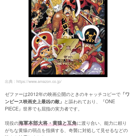
出典 :
https://www.amazon.co.jp/
ゼファーは2012年の映画公開のときのキャッチコピーで
「ワ
と謳われており、『ONE 
ンピース映画史上最凶の敵」
PIECE』世界でも屈指の実力者です。

現役の
海軍本部大将・黄猿と互角
に渡り合い、能力に頼り
がちな黄猿の弱点を指摘する、奇襲に対処して見せるなどの