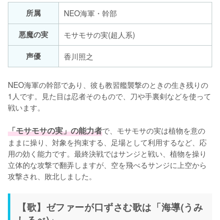
所属
NEO海軍・幹部
悪魔の実
モサモサの実(超人系)
声優
香川照之
NEO海軍の幹部であり、彼も教習艦襲撃のときの生き残りの
1人です。見た目は忍者そのもので、刀や手裏剣などを使って
戦います。

「モサモサの実」の能力者
で、モサモサの実は植物を意の
ままに操り、対象を拘束する、足場として利用するなど、応
用の効く能力です。最終決戦ではサンジと戦い、植物を操り
立体的な攻撃で翻弄しますが、空を飛べるサンジに上空から
攻撃され、敗北しました。
【歌】ゼファーが口ずさむ歌は「海導(うみ
しるべ)」