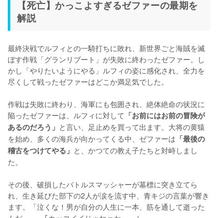
【死亡】かっこよすぎるゼファーの最期を
解説
最終決戦でルフィとの一騎打ちに敗れ、新世界ごと海賊を滅
ぼす作戦「グランリブート」が失敗に終わったゼファー。し
かし「やりたいようにやる」ルフィの姿に感化され、全力を
尽くして戦ったゼファーはどこか満足気でした。

作戦は失敗に終わり、海軍にも包囲され、絶体絶命の状況に
陥ったゼファーは、ルフィに対して
「お前にはお前の冒険が
と言い、足止めを買って出ます。大将の黄猿
あるのだろう」
を始め、多くの海兵が向かってくる中、ゼファーは
「最後の
と、かつての教え子たちと対峙しまし
稽古をつけてやる」
た。

その後、破損したバトルスマッシャーが墓標に突き立てら
れ、生き延びた部下の2人が涙を流す中、青キジの言葉が響き
ます。「泣くな！男が自分の人生に一本、筋を通して逝った
んだ……」｢カッコイイじゃねェか……｣
