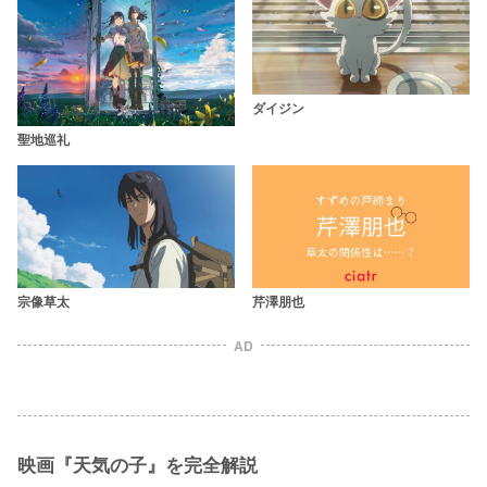
ダイジン
聖地巡礼
宗像草太
芹澤朋也
AD
映画『天気の子』を完全解説