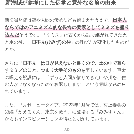
新海誠が参考にした伝承と意外な名前の由来
新海誠監督は龍や大鯰の伝承なども踏まえたうえで、
日本人
ならではのアニミズム的な畏怖の要素としてミミズを盛り
込んだ
そうです。「ミミズ」は古くから語り継がれてきた火
と水の神、「
」の呼び方が変化したものだ
日不見(ひみず)の神
とか。

さらに
「日不見」は日が見えないと書くので、土の中で暮ら
を表しています。草太
すミミズのこと、つまり大地そのもの
の唱える祝詞には、「ずっと人間が借りてきた山や川を、住
む人がいなくなったのでお返しします」という意味が込めら
れています。

また、『月刊ニュータイプ』2023年1月号では、村上春樹の
短編『かえるくん、東京を救う』に登場する「みみずくん」
からもインスピレーションを得たと明かしています。
AD