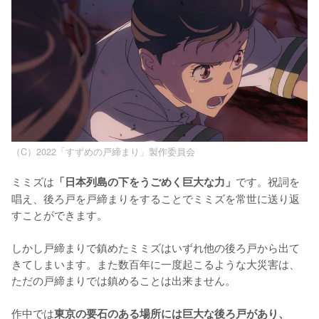
（C）2022「すずめの戸締まり」製作委員会
ミミズは
です。祝詞を
「日本列島の下をうごめく巨大な力」
唱え、後ろ戸を戸締まりをすることでミミズを常世に送り返
すことができます。

しかし戸締まりで鎮めたミミズはいずれ他の後ろ戸から出て
きてしまいます。また数百年に一度起こるような大災害は、
ただの戸締まりでは鎮めることは出来ません。

作中では
東京の要石のある場所には巨大な後ろ戸があり、