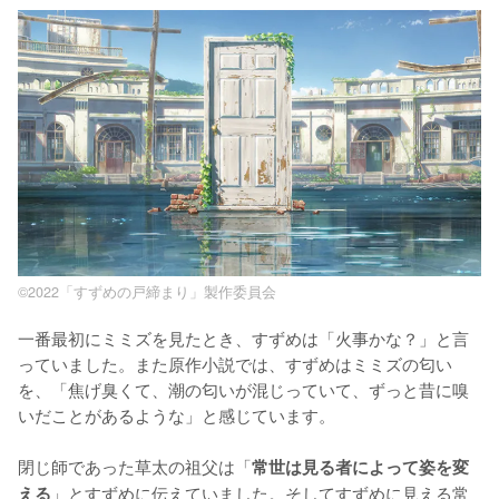
©2022「すずめの戸締まり」製作委員会
一番最初にミミズを見たとき、すずめは「火事かな？」と言
っていました。また原作小説では、すずめはミミズの匂い
を、「焦げ臭くて、潮の匂いが混じっていて、ずっと昔に嗅
いだことがあるような」と感じています。

閉じ師であった草太の祖父は「
常世は見る者によって姿を変
」とすずめに伝えていました。そしてすずめに見える常
える