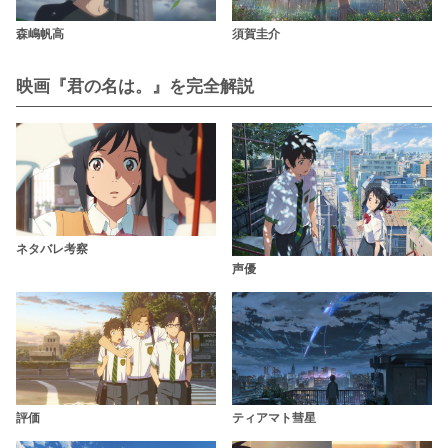
森嶋帆高
須賀圭介
映画『君の名は。』を完全解説
ネタバレ考察
声優
評価
ティアマト彗星