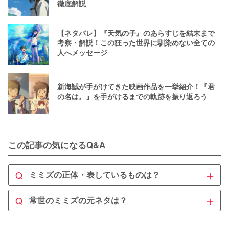
徹底解説
【ネタバレ】『天気の子』のあらすじを結末まで
考察・解説！この狂った世界に馴染めない全ての
人へメッセージ
新海誠が手がけてきた映画作品を一挙紹介！『君
の名は。』を手がけるまでの軌跡を振り返ろう
この記事の気になるQ&A
＋
Q
ミミズの正体・表しているものは？
A
＋
Q
常世のミミズの元ネタは？
であり、常世を住処にしてい
ミミズの正体は地震そのもの
る化け物です。

A
諸説ありますが、元ネタは