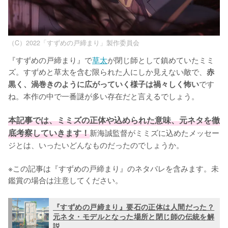
（C）2022「すずめの戸締まり」製作委員会
『すずめの戸締まり』で
草太
が閉じ師として鎮めていたミミ
ズ。すずめと草太を含む限られた人にしか見えない敵で、
赤
です
黒く、渦巻きのように広がっていく様子は禍々しく怖い
ね。本作の中で一番謎が多い存在だと言えるでしょう。

本記事では、ミミズの正体や込められた意味、元ネタを徹
底考察していきます！
新海誠監督がミミズに込めたメッセー
ジとは、いったいどんなものだったのでしょうか。

※この記事は『すずめの戸締まり』のネタバレを含みます。未
鑑賞の場合は注意してください。
『すずめの戸締まり』要石の正体は人間だった？
元ネタ・モデルとなった場所と閉じ師の伝統を解
説