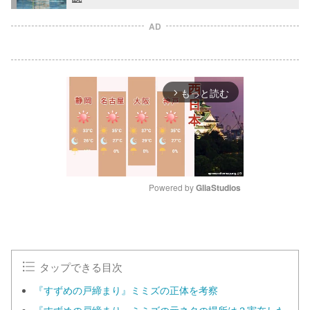
AD
もっと読む
arrow_forward_ios
Powered by 
GliaStudios
M
u
t
e
タップできる目次
『すずめの戸締まり』ミミズの正体を考察