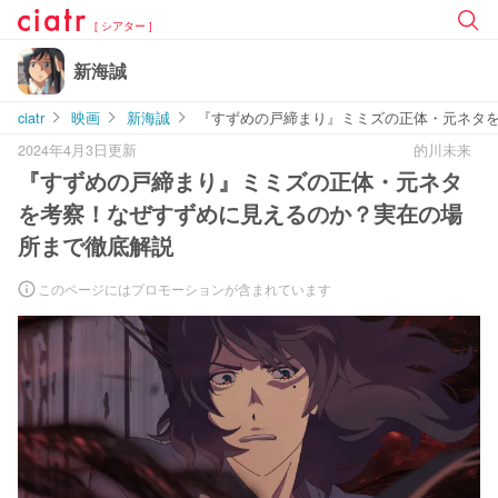
[ シアター ]
新海誠
ciatr
映画
新海誠
『すずめの戸締まり』ミミズの正体・元ネタ
2024年4月3日更新
的川未来
『すずめの戸締まり』ミミズの正体・元ネタ
を考察！なぜすずめに見えるのか？実在の場
所まで徹底解説
このページにはプロモーションが含まれています