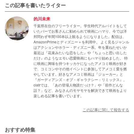
鹿島神宮に描かれている鯰(なま
この記事を書いたライター
開いている後ろ戸を通ってすずめのいる世界へ出現し、倒
であると推測されています。

ず)
れることで地震を引き起こしています。
的川未来
鹿島神宮には要石が祀られており、浮世絵には鯰の上に要
千葉県在住のフリーライター。学生時代アルバイトをして
石が置かれ震災を鎮めている描写があります。
いたバーでお客さんに勧められて映画にハマり、今では洋
邦問わず年間100本以上観るようになりました。配信は、
AmazonPrimeとディズニー＋を利用中。 よく見るジャンル
はアクションやホラー・ディズニー系。年を重ねたせいか
最近は『花束みたいな恋をした』や『ちょっと思い出した
だけ』のようなエモい恋愛映画にもハマり始めました。 特
に映画に興味を持つキッカケになったアメコミ映画が好き
で、コミコンやその他イベントに参加してアメコミ愛を燃
やしています。好きなアメコミ映画は『ジョーカー』と
『ガーディアンズ・オブ・ギャラクシー：リミックス』。
ciatrでは、「あの登場人物誰だっけ？」や「前作どんな
話？」など、みなさんのモヤモヤを解決できて映画をより
楽しめる記事を書いています。
この記事に関して報告する
おすすめ特集