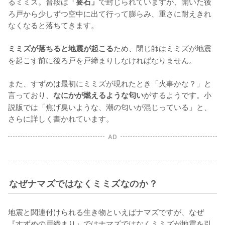
るミミズ。普段は
で封じられていますが、開いた後
「要石」
ろ戸から少しずつ空中に出て行って膨らみ、重さに耐えきれ
なくなると落ちてきます。

ため、閉じ師はミミズが地震
ミミズが落ちると地震が起こる
を起こす前に後ろ戸を戸締まりしなければなりません。

また、すずめは最初にミミズが現れたとき「火事かな？」と
言っており、
がするようです。小
なにかが燃えるような匂い
説版では「焦げ臭いような、潮の匂いが混じっている」と、
さらに詳しく書かれています。
AD
なぜナマズではなくミミズなのか？
地震と関連付けられる生き物といえばナマズですが、なぜ
『すずめの戸締まり』ではナマズではなくミミズが地震を引