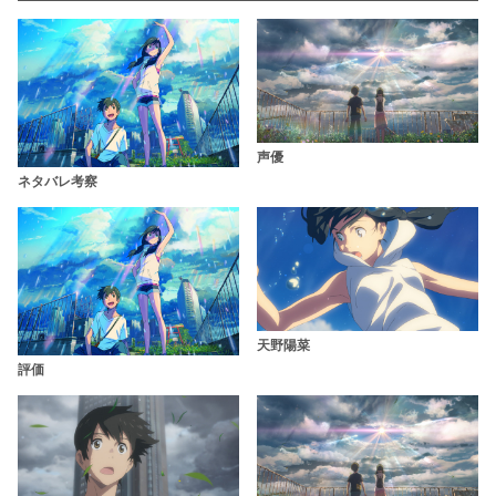
声優
ネタバレ考察
天野陽菜
評価