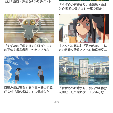
とは？感想・評価を4つのポイントか
『すずめの戸締まり』主題歌・曲ま
ら分析
とめ 昭和の懐メロも一覧で紹介！
『すずめの戸締まり』白猫ダイジン
【ネタバレ解説】『君の名は。』結
の正体を徹底考察！かわいそうな最
末の意味を伏線とともに徹底考察！
後の意味とは？サダイジンとの関
時系列と図であらすじをわかりやす
係・由来も解説
く紹介
口噛み酒は実在する？日本酒の起源
『すずめの戸締まり』要石の正体は
がなぜ『君の名は。』に登場したの
人間だった？元ネタ・モデルとなっ
か徹底解説
た場所と閉じ師の伝統を解説
AD