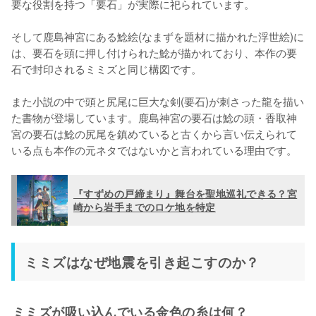
要な役割を持つ「要石」が実際に祀られています。

そして鹿島神宮にある鯰絵(なまずを題材に描かれた浮世絵)に
は、要石を頭に押し付けられた鯰が描かれており、本作の要
石で封印されるミミズと同じ構図です。

また小説の中で頭と尻尾に巨大な剣(要石)が刺さった龍を描い
た書物が登場しています。鹿島神宮の要石は鯰の頭・香取神
宮の要石は鯰の尻尾を鎮めていると古くから言い伝えられて
いる点も本作の元ネタではないかと言われている理由です。
『すずめの戸締まり』舞台を聖地巡礼できる？宮
崎から岩手までのロケ地を特定
ミミズはなぜ地震を引き起こすのか？
ミミズが吸い込んでいる金色の糸は何？