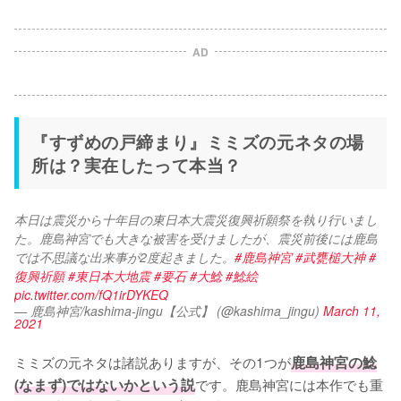
AD
『すずめの戸締まり』ミミズの元ネタの場
所は？実在したって本当？
本日は震災から十年目の東日本大震災復興祈願祭を執り行いまし
た。鹿島神宮でも大きな被害を受けましたが、震災前後には鹿島
では不思議な出来事が2度起きました。
#鹿島神宮
#武甕槌大神
#
復興祈願
#東日本大地震
#要石
#大鯰
#鯰絵
pic.twitter.com/fQ1irDYKEQ
— 鹿島神宮/kashima-jingu【公式】 (@kashima_jingu)
March 11,
2021
ミミズの元ネタは諸説ありますが、その1つが
鹿島神宮の鯰
(なまず)ではないかという説
です。鹿島神宮には本作でも重