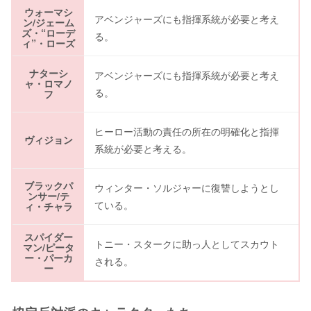
ウォーマシ
アベンジャーズにも指揮系統が必要と考え
ン/ジェーム
ズ・“ローデ
る。
ィ”・ローズ
ナターシ
アベンジャーズにも指揮系統が必要と考え
ャ・ロマノ
る。
フ
ヒーロー活動の責任の所在の明確化と指揮
ヴィジョン
系統が必要と考える。
ブラックパ
ウィンター・ソルジャーに復讐しようとし
ンサー/テ
ている。
ィ・チャラ
スパイダー
トニー・スタークに助っ人としてスカウト
マン/ピータ
ー・パーカ
される。
ー