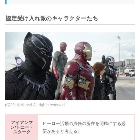
協定受け入れ派のキャラクターたち
(C)2016 Marvel All rights reserved.
アイアンマ
ヒーロー活動の責任の所在を明確にする必
ン/トニー・
要があると考える。
スターク