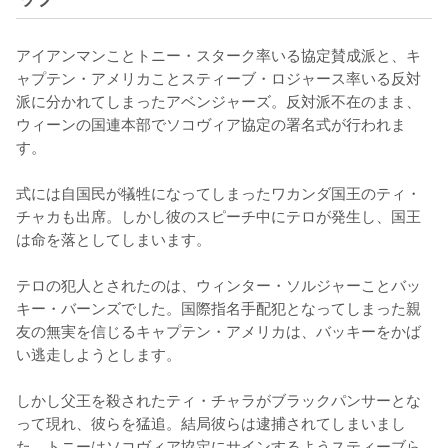
アイアンマンことトニー・スターク率いる協定賛成派と、キ
ャプテン・アメリカことスティーブ・ロジャース率いる反対
派に分かれてしまったアベンジャーズ。反対派不在のまま、
ウィーンの国連本部でソコヴィア協定の署名式が行われま
す。

式には自国民が犠牲になってしまったワカンダ国王のティ・
チャカも出席。しかし彼のスピーチ中にテロが発生し、国王
は命を落としてしまいます。

テロの犯人とされたのは、ウィンター・ソルジャーことバッ
キー・バーンズでした。国際指名手配犯となってしまった親
友の無実を信じるキャプテン・アメリカは、バッキーをかば
い逃走しようとします。

しかし父王を殺されたティ・チャラがブラックパンサーとな
って現れ、彼らを猛追。結局彼らは逮捕されてしまいまし
た。トニーはソコヴィア協定にサインするようスティーブら