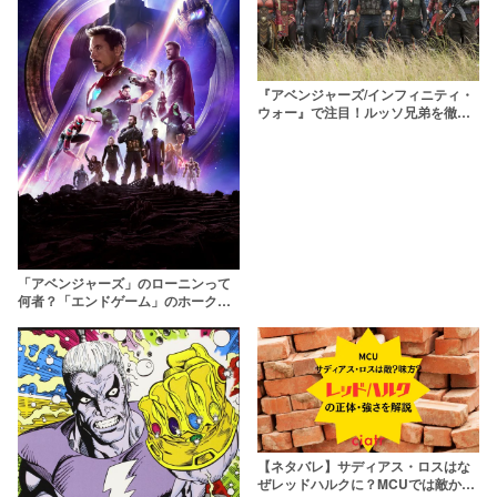
『アベンジャーズ/インフィニティ・
ウォー』で注目！ルッソ兄弟を徹底
解剖！
「アベンジャーズ」のローニンって
何者？「エンドゲーム」のホークア
イとの関連性が噂される重要キャラ
【ネタバレ】サディアス・ロスはな
ぜレッドハルクに？MCUでは敵か味