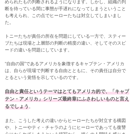
められたもの判断されるようになります。しかし、組織の判
断を待っている間に事態が手遅れになってしまうということ
も考えられ、この点でヒーローたちは対立してしまいまし
た。

トニーたちが責任の所在を問題にしている一方で、スティー
ブたちは現場と上層部の判断の精度の違い、そしてそのスピ
ードの違いを問題にしています。

“自由の国”であるアメリカを象徴するキャプテン・アメリカ
は、自らが現場で判断する自由とともに、その責任は自分で
とるという覚悟を示しているのです。

自由と責任というテーマはとてもアメリカ的で、「キャプ
テン・アメリカ」シリーズ最終章にふさわしいものと言え
るでしょう
。

また、こうした考えの違いからヒーローたちが対立する構図
や、トニーやティ・チャラのようにヒーローであっても復讐
心にかられてしまうという描写から、彼らの人間味を感じさ