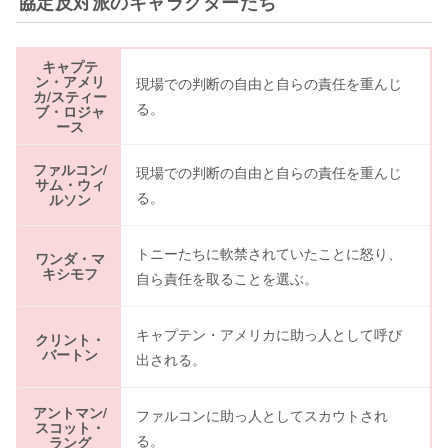
協定反対派のキャラクターたち
キャプテ
ン・アメリ
現場での判断の自由と自らの責任を重んじ
カ/スティー
る。
ブ・ロジャ
ース
ファルコン/
現場での判断の自由と自らの責任を重んじ
サム・ウィ
る。
ルソン
トニーたちに軟禁されていたことに怒り、
ワンダ・マ
キシモフ
自ら責任を取ることを選ぶ。
キャプテン・アメリカに助っ人として呼び
クリント・
バートン
出される。
アントマン/
ファルコンに助っ人としてスカウトされ
スコット・
る。
ラング