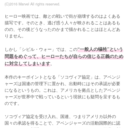
(C)2016 Marvel All rights reserved.
ヒーロー映画では、敵との戦いで街が崩壊するのはよくある
描写です。そのとき、逃げ惑う人々が映されることはあるも
のの、その後どうなったのかまで描かれることはほとんどあ
りません。

しかし「シビル・ウォー」では、この
“一般人の犠牲”という
問題をめぐって、ヒーローたちが自らの信じる正義のため
に対立してしまいます
。

本作のキーポイントとなる「ソコヴィア協定」は、アベンジ
ャーズは国連の管理下に置かれ、出動時にはその承認が必要
になるというもの。これは、アメリカを拠点としたアベンジ
ャーズが世界中で戦っているという現状にも疑問を呈するも
のです。

ソコヴィア協定を受け入れ、国連、つまりアメリカ以外の
国々の承認を得ることで、アベンジャーズの活動国際的に認