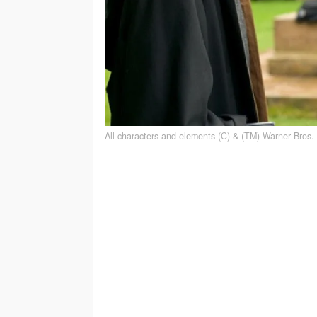
All characters and elements (C) & (TM) Warner Bros. 