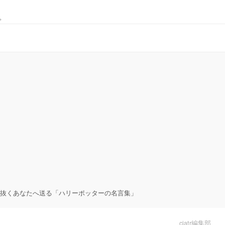
。
抜くあなたへ送る「ハリーポッターの名言集」
ciatr編集部