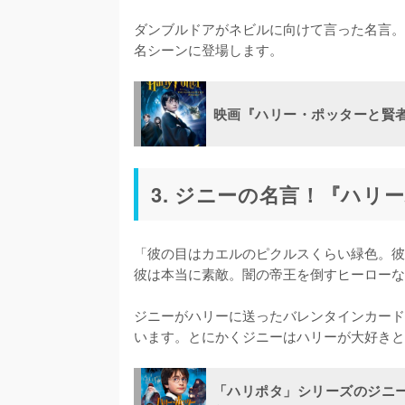
ダンブルドアがネビルに向けて言った名言。
名シーンに登場します。
映画『ハリー・ポッターと賢
3. ジニーの名言！『ハリ
「彼の目はカエルのピクルスくらい緑色。彼
彼は本当に素敵。闇の帝王を倒すヒーローな
ジニーがハリーに送ったバレンタインカード
います。とにかくジニーはハリーが大好きと
「ハリポタ」シリーズのジニ