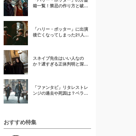
箱一覧！禁忌の作り方と破壊
方法【ハリー自身が8つ
目！？】
「ハリー・ポッター」に出演
後亡くなってしまった21人の
俳優・キャストたちを紹介
スネイプ先生はいい人なの
か？遅すぎる正体判明と深い
愛【実はハリーを守ってい
た？】
「ファンタビ」リタレストレ
ンジの過去や死因は？ベラト
リックスとの関係も解説【ネ
タバレ】
おすすめ特集