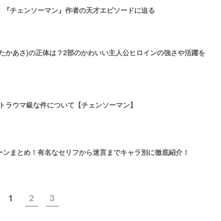
！『チェンソーマン』作者の天才エピソードに迫る
たかあさ)の正体は？2部のかわいい主人公ヒロインの強さや活躍を
がトラウマ級な件について【チェンソーマン】
ーンまとめ！有名なセリフから迷言までキャラ別に徹底紹介！
1
2
3