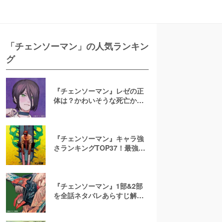
「チェンソーマン」の人気ランキン
グ
『チェンソーマン』レゼの正
体は？かわいそうな死亡から
復活・再登場までネタバレ考
察
『チェンソーマン』キャラ強
さランキングTOP37！最強の
座を手にする悪魔・人間は誰
だ！
『チェンソーマン』1部&2部
を全話ネタバレあらすじ解
説！最終話のその後＆第3部続
編はあるのか徹底考察