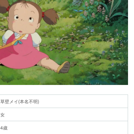
草壁メイ(本名不明)
女
4歳