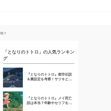
不明？
「となりのトトロ」の人気ランキン
グ
『となりのトトロ』都市伝説
＆裏設定を考察！サツキとメ
イは死んでいる？
『となりのトトロ』メイ死亡
説は本当？年齢やセリフを深
掘り！本名は不明？