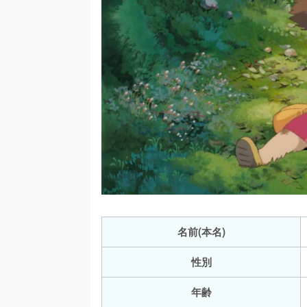
名前(本名)
性別
年齢