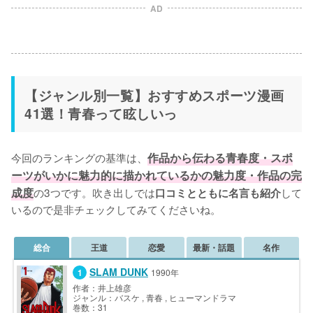
AD
【ジャンル別一覧】おすすめスポーツ漫画
41選！青春って眩しいっ
今回のランキングの基準は、
作品から伝わる青春度・スポ
ーツがいかに魅力的に描かれているかの魅力度・作品の完
成度
の3つです。吹き出しでは
して
口コミとともに名言も紹介
いるので是非チェックしてみてくださいね。
総合
王道
恋愛
最新・話題
名作
SLAM DUNK
1990年
作者：井上雄彦
ジャンル：バスケ , 青春 , ヒューマンドラマ
巻数：31