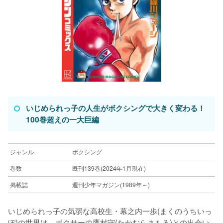
いじめられっ子の人生がボクシングで大きく変わる！
100巻超えの一大巨編
ジャンル
ボクシング
巻数
既刊139巻(2024年1月現在)
掲載誌
週刊少年マガジン(1989年～)
いじめられっ子の気弱な高校生・幕之内一歩(まくのうちいっ
ぽ)の世界は、ボクサーの鷹村守(たかむらまもる)との出会い