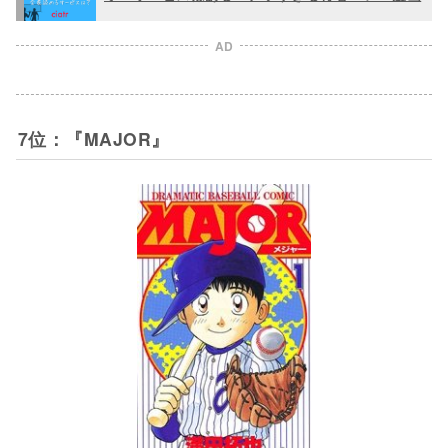
AD
7位：『MAJOR』