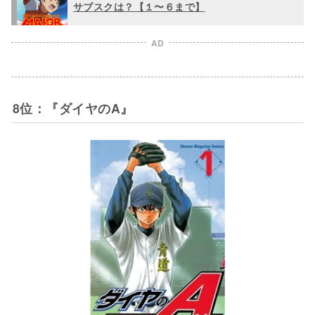
サブスクは？【１〜６まで】
AD
8位：『ダイヤのA』