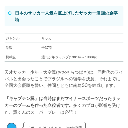
日本のサッカー人気を底上げしたサッカー漫画の金字
塔
ジャンル
サッカー
巻数
全37巻
掲載誌
週刊少年ジャンプ(1981年～1988年)
天才サッカー少年・大空翼(おおぞらつばさ)は、同世代のライ
バルと出会ったことでブラジルへの留学を決意。それまでに
全国大会優勝を誓い、仲間とともに南葛SCを結成します。
『キャプテン翼』は当時はまだマイナースポーツだったサッ
多くのプロが影響を受け
カーのブームを作った立役者です。
た、翼くんのスーパープレーは必読！
「ボールはともだち」by大空翼