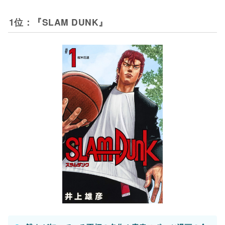
コミックシーモアで読む
コミックシーモアで読む
コミックシーモアで読む
コミックシーモアで読む
1位：『SLAM DUNK』
はじめの一歩
DEAR BOYS
メダリスト
灼熱カバディ
2020年
1989年
1989年
2015年
作者：森川ジョージ
作者：八神ひろき
作者：つるまいかだ
作者：武蔵野創
ジャンル：ボクシング
ジャンル：バスケ , 恋愛
ジャンル：フィギュアスケート , 小学生
ジャンル：カバディ , 青春 , ヒューマンドラマ
巻数：139
巻数：23
巻数：9
巻数：26
コミックシーモアで読む
コミックシーモアで読む
コミックシーモアで読む
コミックシーモアで読む
キャプテン翼
ベイビーステップ
ライジングインパクト
DAYS
2013年
1981年
2007年
1998年
作者：高橋陽一
作者：勝木光
作者：鈴木央
作者：安田剛士
ジャンル：サッカー
ジャンル：テニス , 青春 , 恋愛
ジャンル：ゴルフ , 小学生
ジャンル：サッカー , 青春
巻数：37
巻数：47
巻数：17
巻数：42
コミックシーモアで読む
コミックシーモアで読む
コミックシーモアで読む
コミックシーモアで読む
テニスの王子様
青空エール
オーイ! とんぼ
GIANT KILLING
2008年
2014年
1999年
2007年
作者：許斐剛
作者：河原和音
作者：かわさき健 , 古沢優
作者：綱本将也 , ツジトモ
ジャンル：テニス , 青春
ジャンル：恋愛 , 野球 , 吹奏楽
ジャンル：ゴルフ
ジャンル：サッカー , ヒューマンドラマ
巻数：42
巻数：19
巻数：47
巻数：62
コミックシーモアで読む
コミックシーモアで読む
コミックシーモアで読む
コミックシーモアで読む
ハイキュー!!
ハリガネサービス
2012年
2014年
作者：古舘春一
作者：荒達哉
ジャンル：バレーボール , 青春 , ヒューマンドラマ
ジャンル：バレーボール , 青春
巻数：45
巻数：24