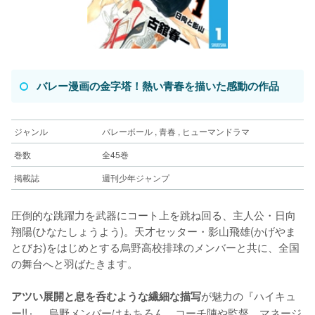
バレー漫画の金字塔！熱い青春を描いた感動の作品
ジャンル
バレーボール , 青春 , ヒューマンドラマ
巻数
全45巻
掲載誌
週刊少年ジャンプ
圧倒的な跳躍力を武器にコート上を跳ね回る、主人公・日向
翔陽(ひなたしょうよう)。天才セッター・影山飛雄(かげやま
とびお)をはじめとする烏野高校排球のメンバーと共に、全国
の舞台へと羽ばたきます。
が魅力の『ハイキュ
アツい展開と息を呑むような繊細な描写
ー!!』。烏野メンバーはもちろん、コーチ陣や監督、マネージ