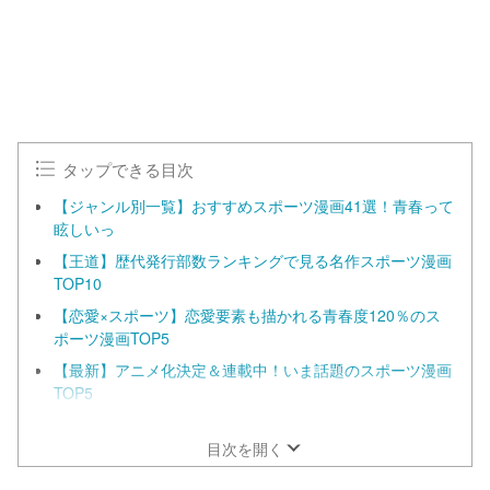
タップできる目次
【ジャンル別一覧】おすすめスポーツ漫画41選！青春って
眩しいっ
【王道】歴代発行部数ランキングで見る名作スポーツ漫画
TOP10
【恋愛×スポーツ】恋愛要素も描かれる青春度120％のス
ポーツ漫画TOP5
【最新】アニメ化決定＆連載中！いま話題のスポーツ漫画
TOP5
【名作】スポーツ漫画を語るなら外せない！読んでおきた
い名作漫画TOP21
目次を開く