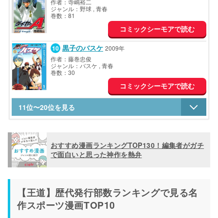
作者：寺嶋裕二
ジャンル：野球 , 青春
巻数：81
コミックシーモアで読む
黒子のバスケ
2009年
作者：藤巻忠俊
ジャンル：バスケ , 青春
巻数：30
コミックシーモアで読む
11位〜20位を見る
SLAM DUNK
アオのハコ
ブルーロック
アオアシ
2015年
2021年
1990年
2018年
作者：井上雄彦
作者：三浦糀
作者：金城宗幸 , ノ村優介
作者：小林有吾
ジャンル：バスケ , 青春 , ヒューマンドラマ
ジャンル：恋愛 , バドミントン , バスケ
ジャンル：サッカー
ジャンル：サッカー , 青春 , ヒューマンドラマ
おすすめ漫画ランキングTOP130！編集者がガチ
巻数：31
巻数：13
巻数：27
巻数：33
で面白いと思った神作を熱弁
コミックシーモアで読む
コミックシーモアで読む
コミックシーモアで読む
Amazonで読む
タッチ
あひるの空
忘却バッテリー
アイシールド21
1981年
2004年
2018年
2002年
【王道】歴代発行部数ランキングで見る名
作者：あだち充
作者：日向武史
作者：みかわ絵子
作者：稲垣理一郎 , 村田雄介
ジャンル：高校野球 , ラブコメ
ジャンル：バスケ , 青春 , ヒューマンドラマ
ジャンル：野球 , 学園コメディ
ジャンル：アメフト , 青春 , ヒューマンドラマ
作スポーツ漫画TOP10
巻数：26
巻数：50
巻数：17
巻数：37