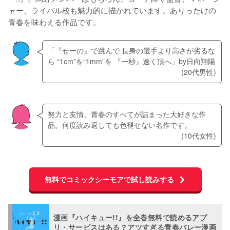
ャー、ライバル校も魅力的に描かれています。ありったけの
青春を味わえる作品です。
「『せーの』で跳んで 長身の選手より高さが劣るな
ら “1cm”を“1mm”を 『一秒』速く頂へ」by日向翔陽
(20代男性)
努力と友情、青春のすべてが詰まった大好きな作
品。何度読み返しても色褪せない名作です。
(10代女性)
無料でコミックシーモアで試し読みする
漫画『ハイキュー!!』を全巻無料で読めるアプ
リ・サービスはある？アツすぎる青春バレー漫画