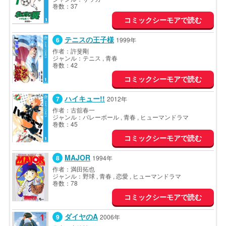
巻数：37
コミックシーモアで読む
テニスの王子様
1999年
作者：許斐剛
ジャンル：テニス , 青春
巻数：42
コミックシーモアで読む
ハイキュー!!
2012年
作者：古舘春一
ジャンル：バレーボール , 青春 , ヒューマンドラマ
巻数：45
コミックシーモアで読む
MAJOR
1994年
作者：満田拓也
ジャンル：野球 , 青春 , 恋愛 , ヒューマンドラマ
巻数：78
コミックシーモアで読む
ダイヤのA
2006年