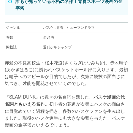
誰もが知っている不朽の名作！青春スポーツ漫画の金
コミックシーモアで読む
コミックシーモアで読む
字塔
MAJOR
ボールルームへようこそ
1994年
2011年
作者：満田拓也
作者：竹内友
ジャンル
バスケ , 青春 , ヒューマンドラマ
ジャンル：野球 , 青春 , 恋愛 , ヒューマンドラマ
ジャンル：競技ダンス , 青春 , ヒューマンドラマ
巻数：78
巻数：12
巻数
全31巻
コミックシーモアで読む
コミックシーモアで読む
掲載誌
週刊少年ジャンプ
ダイヤのA
あさひなぐ
2006年
2011年
作者：寺嶋裕二
作者：こざき亜衣
赤髪の不良高校生・桜木花道(さくらぎはなみち)は、赤木晴子
ジャンル：野球 , 青春
ジャンル：薙刀 , 青春 , ヒューマンドラマ , 恋愛
(あかぎはるこ)に誘われバスケットボール部に入ります。最初
巻数：81
巻数：34
は晴子へのアピールが目的でしたが、次第に競技の面白さに
コミックシーモアで読む
コミックシーモアで読む
気づき、才能を開花させていくのでした。
黒子のバスケ
ダンス・ダンス・ダンスール
2009年
2015年
作者：藤巻忠俊
作者：ジョージ朝倉
『SLAM DUNK』は数々の名台詞を残した、
バスケ漫画の代
ジャンル：バスケ , 青春
ジャンル：バレエ , 青春 , 恋愛
初心者の花道が次第にバスケの面白さ
名詞ともいえる名作。
巻数：30
巻数：27
に目覚めていく過程を描き、多数のバスケファンを生み出し
コミックシーモアで読む
コミックシーモアで読む
ました。現役のバスケ選手にも大きな影響を与えた、バスケ
弱虫ペダル
あしたのジョー
2008年
1968年
漫画の金字塔といえるでしょう。
作者：渡辺航
作者：高森朝雄 , ちばてつや