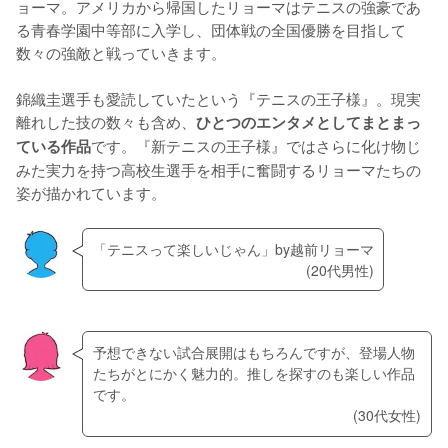
ョーマ。アメリカから帰国したリョーマはテニスの強豪であ
る青春学園中等部に入学し、団体戦の全国優勝を目指して
数々の強敵と戦っていきます。
錦織圭選手も愛読していたという『テニスの王子様』。現実
離れした技の数々も含め、
ひとつのエンタメとしてまとまっ
です。『新テニスの王子様』ではさらに化け物じ
ている作品
みた実力を持つ高校生選手を相手に奮闘するリョーマたちの
姿が描かれています。
「テニスって楽しいじゃん」by越前リョーマ
(20代男性)
予想できない試合展開はもちろんですが、登場人物
たちがとにかく魅力的。推しを探すのも楽しい作品
です。
(30代女性)