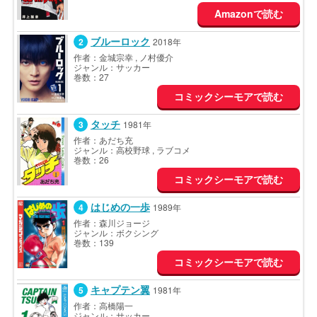
Amazonで読む
ブルーロック
2018年
作者：金城宗幸 , ノ村優介
ジャンル：サッカー
巻数：27
コミックシーモアで読む
タッチ
1981年
作者：あだち充
ジャンル：高校野球 , ラブコメ
巻数：26
コミックシーモアで読む
はじめの一歩
1989年
作者：森川ジョージ
ジャンル：ボクシング
巻数：139
コミックシーモアで読む
キャプテン翼
1981年
作者：高橋陽一
ジャンル：サッカー