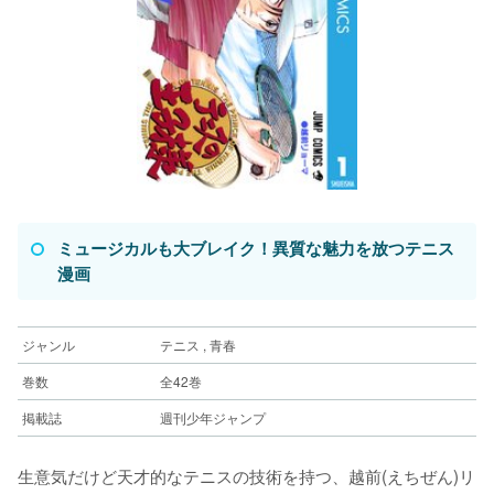
ミュージカルも大ブレイク！異質な魅力を放つテニス
漫画
ジャンル
テニス , 青春
巻数
全42巻
掲載誌
週刊少年ジャンプ
生意気だけど天才的なテニスの技術を持つ、越前(えちぜん)リ