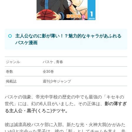
主人公なのに影が薄い！？魅力的なキャラがあふれる
バスケ漫画
ジャンル
バスケ , 青春
巻数
全30巻
掲載誌
週刊少年ジャンプ
バスケの強豪、帝光中学校の歴史の中でも最強の「キセキの
世代」には、幻の6人目がいました。その正体は、
影の薄すぎ
る主人公・黒子(くろこ)テツヤ。
彼は誠凛高校バスケ部に入部。新たな光・火神大我(かがみた
いが)と出会った黒子は、彼の「影」としてチームを支え、共