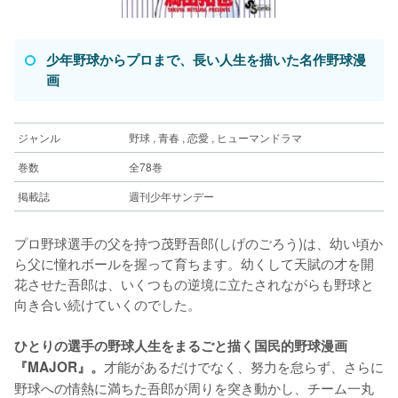
少年野球からプロまで、長い人生を描いた名作野球漫
画
ジャンル
野球 , 青春 , 恋愛 , ヒューマンドラマ
巻数
全78巻
掲載誌
週刊少年サンデー
プロ野球選手の父を持つ茂野吾郎(しげのごろう)は、幼い頃か
ら父に憧れボールを握って育ちます。幼くして天賦の才を開
花させた吾郎は、いくつもの逆境に立たされながらも野球と
向き合い続けていくのでした。
ひとりの選手の野球人生をまるごと描く国民的野球漫画
才能があるだけでなく、努力を怠らず、さらに
『MAJOR』。
野球への情熱に満ちた吾郎が周りを突き動かし、チーム一丸