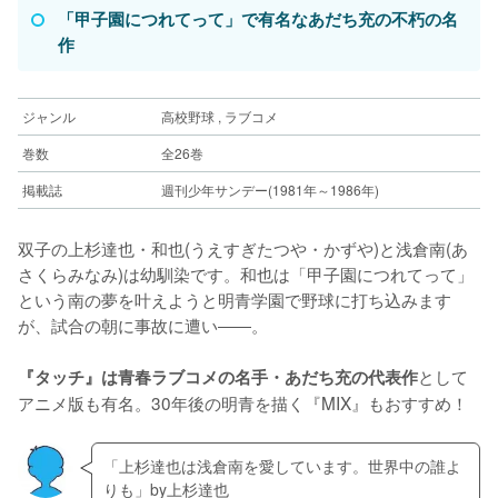
「甲子園につれてって」で有名なあだち充の不朽の名
作
ジャンル
高校野球 , ラブコメ
巻数
全26巻
掲載誌
週刊少年サンデー(1981年～1986年)
双子の上杉達也・和也(うえすぎたつや・かずや)と浅倉南(あ
さくらみなみ)は幼馴染です。和也は「甲子園につれてって」
という南の夢を叶えようと明青学園で野球に打ち込みます
が、試合の朝に事故に遭い――。
として
『タッチ』は青春ラブコメの名手・あだち充の代表作
アニメ版も有名。30年後の明青を描く『MIX』もおすすめ！
「上杉達也は浅倉南を愛しています。世界中の誰よ
りも」by上杉達也