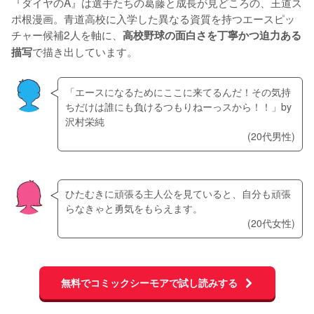
『ダイヤのA』は選手たちの葛藤と成長が見どころの、王道ス
ポ根漫画。青道高校に入学した異なる資質を持つエースピッ
チャー候補2人を軸に、
高校野球の面白さを丁寧かつ迫力ある
で描き出しています。
描写
「エースになるためにここに来てるんだ！その気持
ちだけは誰にも負けるつもりねーっスから！！」by
沢村栄純
(20代男性)
ひたむきに頑張る主人公を見ていると、自分も頑張
らなきゃと勇気をもらえます。
(20代女性)
無料でコミックシーモアで試し読みする