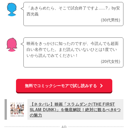
ジャンル：自転車競技 , 青春 , ヒューマンドラマ
ジャンル：ボクシング , ヒューマンドラマ , 恋愛
巻数：86
巻数：20
「あきらめたら、そこで試合終了ですよ......?」by安
コミックシーモアで読む
コミックシーモアで読む
西光義
(30代男性)
映画をきっかけに知ったのですが、今読んでも超面
白い名作でした。まだ読んでいないひとは1度でい
いから読んでみてください！
(20代女性)
無料でコミックシーモアで試し読みする
【ネタバレ】映画「スラムダンク(THE FIRST
SLAM DUNK)」を徹底解説！絶対に観るべき6つ
の魅力
AD