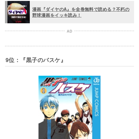
漫画『ダイヤのA』を全巻無料で読める？不朽の
野球漫画をイッキ読み！
AD
9位：『黒子のバスケ』