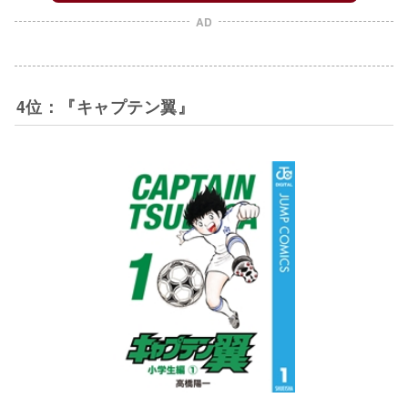
AD
4位：『キャプテン翼』