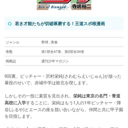
若き才能たちが切磋琢磨する！王道スポ根漫画
ジャンル
野球 , 青春
巻数
第1部全47巻、第2部全34巻
掲載誌
週刊少年マガジン
9回裏、ピッチャー・沢村栄純(さわむらえいじゅん)が放った
暴投のせいで、赤城中学は敗北を喫します。
しかしその一投に素質を見出され、
栄純は東京の名門・青道
することに。栄純はもう1人の1年ピッチャー・降
高校に入学
谷(ふるや)とエースの座を競い合いながら、仲間と共に甲子園
を目指します。