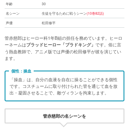
年齢
30
名シーン
生徒を守るために戦うシーン
(10巻82話)
声優
松田修平
管赤慈郎はヒーロー科1年B組の担任を務めています。ヒーロ
ーネームは
です。俗に言
ブラッドヒーロー「ブラドキング」
う熱血教師で、アニメ版では声優の松田修平が彼を演じてい
ます。
個性：操血
「操血」は、自分の血液を自在に操ることができる個性
です。コスチュームに取り付けられた管を通じて血を放
出・凝固させることで、敵ヴィランを拘束します。
管赤慈郎の名シーンを