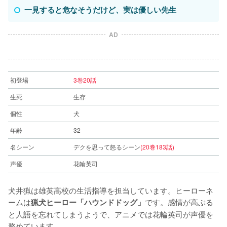
一見すると危なそうだけど、実は優しい先生
AD
初登場
3巻20話
生死
生存
個性
犬
年齢
32
名シーン
デクを思って怒るシーン
(20巻183話)
声優
花輪英司
犬井猟は雄英高校の生活指導を担当しています。ヒーローネ
ームは
です。感情が高ぶる
猟犬ヒーロー「ハウンドドッグ」
と人語を忘れてしまうようで、アニメでは花輪英司が声優を
務めています。