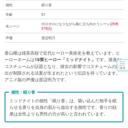
個性
眠り香
年齢
31
ボロボロになりながら敵に立ち向かうシーン
(29巻
名シーン
278話)
声優
渡辺明乃
香山睡は雄英高校で近代ヒーロー美術史を教えています。ヒ
ーローネームは
です。過激な
18禁ヒーロー「ミッドナイト」
コスチュームが話題となり、彼女の影響でコスチュームの露
目次
出が制限される法案が生まれたという伝説を持っています。
アニメ版の声優は渡辺明乃です。
個性：眠り香
ミッドナイトの個性「眠り香」は、吸い込んだ相手を眠
らせる香りを自身の肌から放出する個性です。香りの効
果は女性よりも男性の方が高いと言われています。