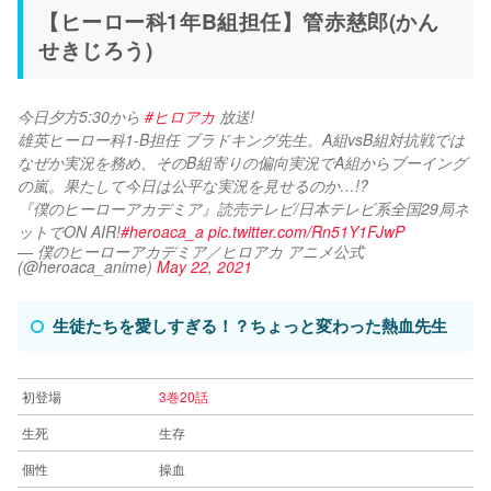
【ヒーロー科1年B組担任】管赤慈郎(かん
せきじろう)
今日夕方5:30から 
#ヒロアカ
 放送!
雄英ヒーロー科1-B担任 ブラドキング先生。A組vsB組対抗戦では
なぜか実況を務め、そのB組寄りの偏向実況でA組からブーイング
の嵐。果たして今日は公平な実況を見せるのか…!?
『僕のヒーローアカデミア』読売テレビ/日本テレビ系全国29局ネ
ットでON AIR!
#heroaca_a
pic.twitter.com/Rn51Y1FJwP
— 僕のヒーローアカデミア／ヒロアカ アニメ公式
(@heroaca_anime)
May 22, 2021
生徒たちを愛しすぎる！？ちょっと変わった熱血先生
初登場
3巻20話
生死
生存
個性
操血