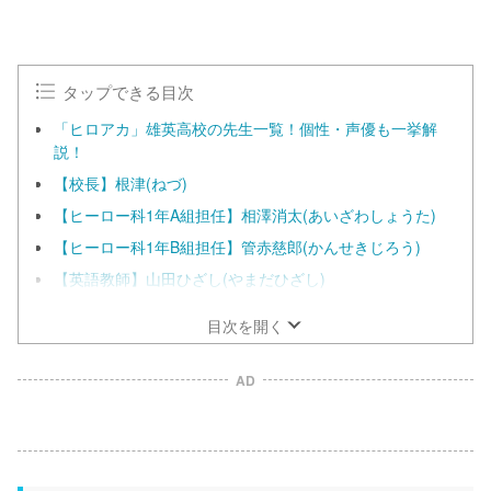
M
u
t
e
タップできる目次
「ヒロアカ」雄英高校の先生一覧！個性・声優も一挙解
説！
【校長】根津(ねづ)
【ヒーロー科1年A組担任】相澤消太(あいざわしょうた)
【ヒーロー科1年B組担任】管赤慈郎(かんせきじろう)
【英語教師】山田ひざし(やまだひざし)
目次を開く
AD