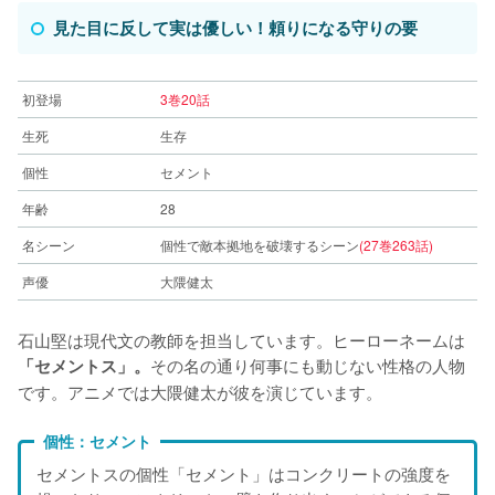
見た目に反して実は優しい！頼りになる守りの要
初登場
3巻20話
生死
生存
個性
セメント
年齢
28
名シーン
個性で敵本拠地を破壊するシーン
(27巻263話)
声優
大隈健太
石山堅は現代文の教師を担当しています。ヒーローネームは
その名の通り何事にも動じない性格の人物
「セメントス」。
です。アニメでは大隈健太が彼を演じています。
個性：セメント
セメントスの個性「セメント」はコンクリートの強度を