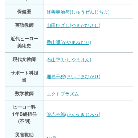
保健医
修善寺治与(しゅうぜんじちよ)
英語教師
山田ひざし(やまだひざし)
近代ヒーロー
香山睡(かやまねむり)
美術史
現代文教師
石山堅(いしやまけん)
サポート科担
埋島干狩(まいじまひがり)
当
数学教師
エクトプラズム
ヒーロー科
1年B組担任
管赤慈郎(かんせきじろう)
(不明)
災害救助