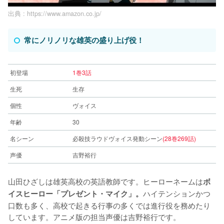
出典 :
https://www.amazon.co.jp/
常にノリノリな雄英の盛り上げ役！
初登場
1巻3話
生死
生存
個性
ヴォイス
年齢
30
名シーン
必殺技ラウドヴォイス発動シーン
(28巻269話)
声優
吉野裕行
山田ひざしは雄英高校の英語教師です。ヒーローネームは
ボ
ハイテンションかつ
イスヒーロー「プレゼント・マイク」。
口数も多く、高校で起きる行事の多くでは進行役を務めたり
しています。アニメ版の担当声優は吉野裕行です。