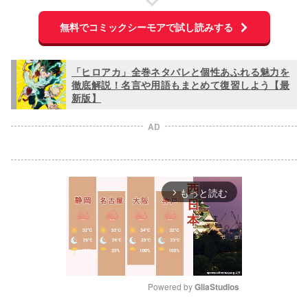
無料でコミックシーモアで試し読みする
「ヒロアカ」全巻ネタバレと個性あふれる魅力を
徹底解説！名言や用語もまとめて復習しよう【最
新版】
AD
もっと読む
arrow_forward_ios
Powered by 
GliaStudios