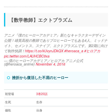
【数学教師】エクトプラズム
アニメ『僕のヒーローアカデミア』新たなキャラクターデザイン
公開！雄英高校の教師でありプロヒーローでもある4人、ミッドナ
イト、セメントス、スナイプ、エクトプラズムです。第2期に向け
て制作快調！
https://t.co/kUvynJDkQX
#heroaca_a
#ヒロアカ
pic.twitter.com/LAUHCBC9xa
— 僕のヒーローアカデミア／ヒロアカ アニメ公式
(@heroaca_anime)
November 4, 2016
挫折から復活した不屈のヒーロー
初登場
3巻20話
生死
生存
個性
分身