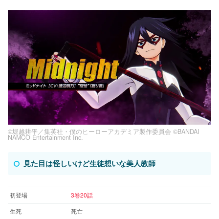
©堀越耕平／集英社・僕のヒーローアカデミア製作委員会 ©BANDAI
NAMCO Entertainment Inc.
見た目は怪しいけど生徒想いな美人教師
初登場
3巻20話
生死
死亡