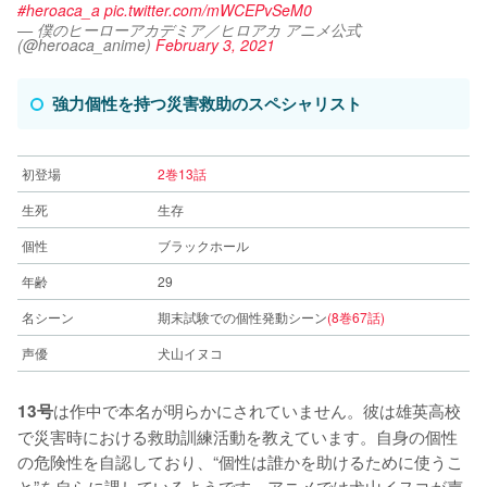
#heroaca_a
pic.twitter.com/mWCEPvSeM0
— 僕のヒーローアカデミア／ヒロアカ アニメ公式
(@heroaca_anime)
February 3, 2021
強力個性を持つ災害救助のスペシャリスト
初登場
2巻13話
生死
生存
個性
ブラックホール
年齢
29
名シーン
期末試験での個性発動シーン
(8巻67話)
声優
犬山イヌコ
は作中で本名が明らかにされていません。彼は雄英高校
13号
で災害時における救助訓練活動を教えています。自身の個性
の危険性を自認しており、“個性は誰かを助けるために使うこ
と”を自らに課しているようです。アニメでは犬山イヌコが声