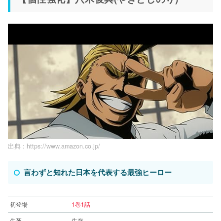
出典 :
https://www.amazon.co.jp/
言わずと知れた日本を代表する最強ヒーロー
初登場
1巻1話
生死
生存