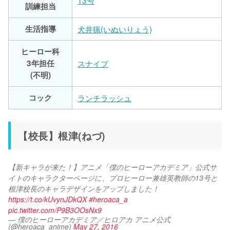
13号
訓練担当
生活指導
犬井猟(いぬいりょう)
ヒーロー科
3年担任
スナイプ
(不明)
コック
ランチラッシュ
【校長】根津(ねづ)
【新キャラが来た！】アニメ「僕のヒーローアカデミア」公式サ
イトのキャラクターページに、プロヒーロー兼雄英教師の13号と
根津校長のキャラデザインをアップしました！
https://t.co/kUvynJDkQX
#heroaca_a
pic.twitter.com/P9B3OOsNx9
— 僕のヒーローアカデミア／ヒロアカ アニメ公式
(@heroaca_anime)
May 27, 2016