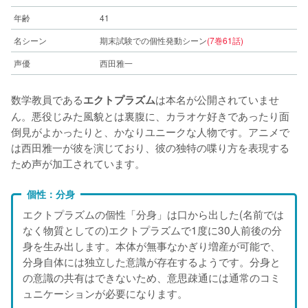
年齢
41
名シーン
期末試験での個性発動シーン
(7巻61話)
声優
西田雅一
数学教員である
は本名が公開されていませ
エクトプラズム
ん。悪役じみた風貌とは裏腹に、カラオケ好きであったり面
倒見がよかったりと、かなりユニークな人物です。アニメで
は西田雅一が彼を演じており、彼の独特の喋り方を表現する
ため声が加工されています。
個性：分身
エクトプラズムの個性「分身」は口から出した(名前では
なく物質としての)エクトプラズムで1度に30人前後の分
身を生み出します。本体が無事なかぎり増産が可能で、
分身自体には独立した意識が存在するようです。分身と
の意識の共有はできないため、意思疎通には通常のコミ
ュニケーションが必要になります。