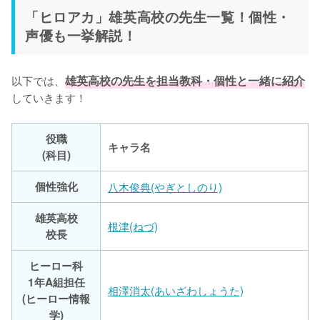
「ヒロアカ」雄英高校の先生一覧！個性・
声優も一挙解説！
以下では、
雄英高校の先生を担当教科・個性と一緒に紹介
していきます！
役職
キャラ名
(科目)
個性強化
八木俊典(やぎとしのり)
雄英高校
根津(ねづ)
校長
ヒーロー科
1年A組担任
相澤消太(あいざわしょうた)
(ヒーロー情報
学)