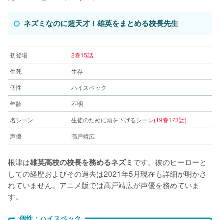
ネズミなのに超天才！雄英をまとめる校長先生
初登場
2巻15話
生死
生存
個性
ハイスペック
年齢
不明
名シーン
生徒のために頭を下げるシーン
(19巻173話)
声優
高戸靖広
根津は
です。彼のヒーローと
雄英高校の校長を務めるネズミ
しての経歴およびその過去は2021年5月現在も詳細が明かさ
れていません。アニメ版では高戸靖広が声優を務めていま
す。
個性：ハイスペック