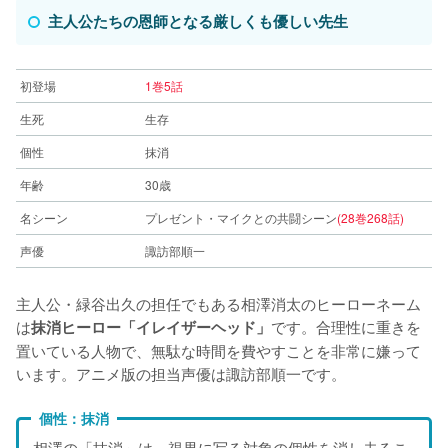
主人公たちの恩師となる厳しくも優しい先生
初登場
1巻5話
生死
生存
個性
抹消
年齢
30歳
名シーン
プレゼント・マイクとの共闘シーン
(28巻268話)
声優
諏訪部順一
主人公・緑谷出久の担任でもある相澤消太のヒーローネーム
は
です。合理性に重きを
抹消ヒーロー「イレイザーヘッド」
置いている人物で、無駄な時間を費やすことを非常に嫌って
います。アニメ版の担当声優は諏訪部順一です。
個性：抹消
相澤の「抹消」は、視界に写る対象の個性を消し去るこ