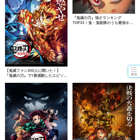
『鬼滅の刃』強さランキング
TOP33！鬼・鬼殺隊のうち最強キャ
ラは誰？
【鬼滅ファン300人に聞いた！】
目次
『鬼滅の刃』で1番感動したエピソー
ドは？3位「那田蜘蛛山編」2位「無
限城編」