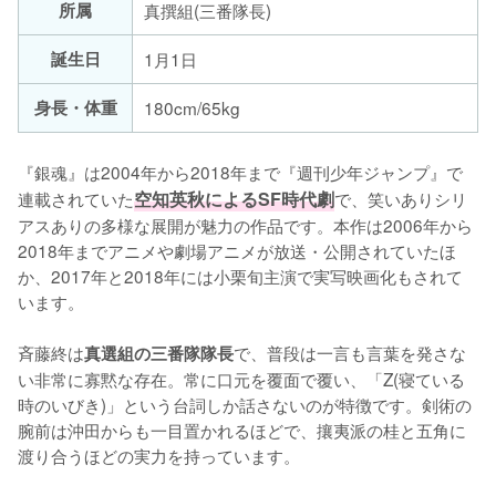
所属
真撰組(三番隊長)
誕生日
1月1日
身長・体重
180cm/65kg
『銀魂』は2004年から2018年まで『週刊少年ジャンプ』で
連載されていた
空知英秋によるSF時代劇
で、笑いありシリ
アスありの多様な展開が魅力の作品です。本作は2006年から
2018年までアニメや劇場アニメが放送・公開されていたほ
か、2017年と2018年には小栗旬主演で実写映画化もされて
います。

斉藤終は
で、普段は一言も言葉を発さな
真選組の三番隊隊長
い非常に寡黙な存在。常に口元を覆面で覆い、「Z(寝ている
時のいびき)」という台詞しか話さないのが特徴です。剣術の
腕前は沖田からも一目置かれるほどで、攘夷派の桂と五角に
渡り合うほどの実力を持っています。
