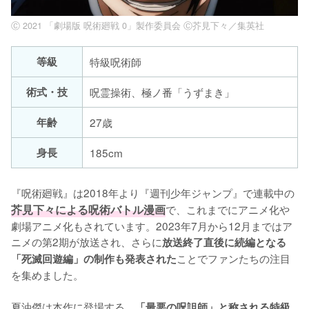
Ⓒ 2021 「劇場版 呪術廻戦 0」製作委員会 Ⓒ芥見下々／集英社
等級
特級呪術師
術式・技
呪霊操術、極ノ番「うずまき」
年齢
27歳
身長
185cm
『呪術廻戦』は2018年より『週刊少年ジャンプ』で連載中の
芥見下々による呪術バトル漫画
で、これまでにアニメ化や
劇場アニメ化もされています。2023年7月から12月まではア
ニメの第2期が放送され、さらに
放送終了直後に続編となる
ことでファンたちの注目
「死滅回遊編」の制作も発表された
を集めました。

夏油傑は本作に登場する、
「最悪の呪詛師」と称される特級