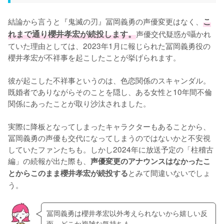
結論から言うと『鬼滅の刃』冨岡義勇の声優変更はなく、
こ
れまで通り櫻井孝宏が続投します。
声優交代疑惑が囁かれ
ていた理由としては、2023年1月に報じられた冨岡義勇役の
櫻井孝宏が不祥事を起こしたことが挙げられます。

彼が起こした不祥事というのは、色恋関係のスキャンダル。
既婚者でありながらそのことを隠し、ある女性と10年間不倫
関係にあったことが取り沙汰されました。

実際に降板となってしまったキャラクターもあることから、
冨岡義勇の声優も交代になってしまうのではないかと不安視
していたファンたちも。しかし2024年に放送予定の「柱稽古
編」の続報が出た際も、
声優変更のアナウンスはなかったこ
とみて間違いないでしょ
とからこのまま櫻井孝宏が続投する
う。
冨岡義勇は櫻井孝宏以外考えられないから嬉しい反
面、どこか複雑な気持ちも……。