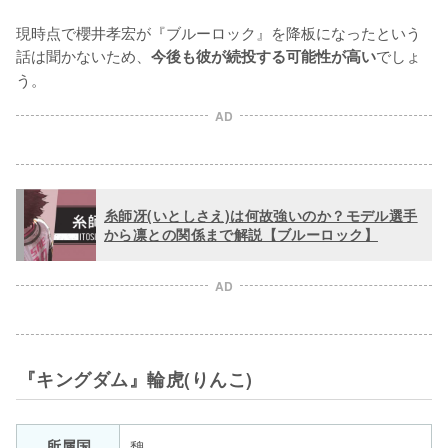
現時点で櫻井孝宏が『ブルーロック』を降板になったという
話は聞かないため、
でしょ
今後も彼が続投する可能性が高い
う。
AD
糸師冴(いとしさえ)は何故強いのか？モデル選手
から凛との関係まで解説【ブルーロック】
AD
『キングダム』輪虎(りんこ)
所属国
魏