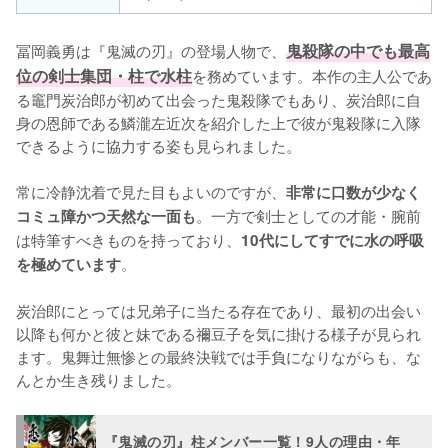
冨岡義勇は『鬼滅の刃』の登場人物で、
鬼殺隊の中でも最高
位の剣士集団・柱で水柱
を務めています。本作の主人公であ
る竈門炭治郎が初めて出会った鬼殺隊でもあり、炭治郎に自
身の恩師である鱗瀧左近次を紹介した上で彼が鬼殺隊に入隊
できるように協力する姿も見られました。

常に冷静沈着で見た目もよいのですが、
非常に口数が少なく
。一方で剣士としての才能・腕前
コミュ障かつ天然な一面も
は特筆すべきものを持っており、
10代にしてすでに水の呼吸
。

を極めています
炭治郎にとっては兄弟子に当たる存在であり、最初の出会い
以降も何かと彼と妹である禰豆子を気に掛ける様子が見られ
ます。鬼舞辻無惨との最終決戦では手負になりながらも、な
んとか生き残りました。
『鬼滅の刃』柱メンバー一覧！9人の理由・年