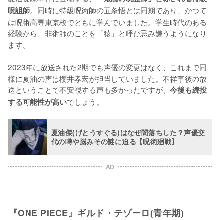
。同時に特級呪術師の五条悟とは同期であり、かつて
呪詛師
は呪術高専東京校でともに学んでいました。学生時代のある
経験から、非術師のことを「猿」と呼び忌み嫌うようになり
ます。

2023年に放送された2期でも声優の変更はなく、これまで同
様に夏油の声は櫻井孝宏が担当していました。不祥事後の放
送ということで不安視する声も多かったですが、
今後も続投
でしょう。
する可能性が高い
夏油傑(げとうすぐる)はなぜ闇落ちした？声優交
代の噂や脳みその謎に迫る【呪術廻戦】
AD
『ONE PIECE』ギルド・テゾーロ(青年期)