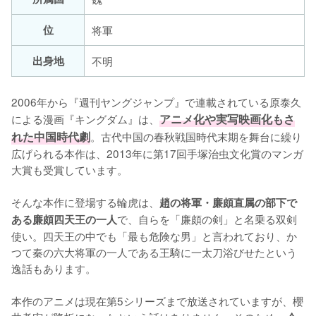
位
将軍
出身地
不明
2006年から『週刊ヤングジャンプ』で連載されている原泰久
による漫画『キングダム』は、
アニメ化や実写映画化もさ
れた中国時代劇
。古代中国の春秋戦国時代末期を舞台に繰り
広げられる本作は、2013年に第17回手塚治虫文化賞のマンガ
大賞も受賞しています。

そんな本作に登場する輪虎は、
趙の将軍・廉頗直属の部下で
で、自らを「廉頗の剣」と名乗る双剣
ある廉頗四天王の一人
使い。四天王の中でも「最も危険な男」と言われており、か
つて秦の六大将軍の一人である王騎に一太刀浴びせたという
逸話もあります。

本作のアニメは現在第5シリーズまで放送されていますが、櫻