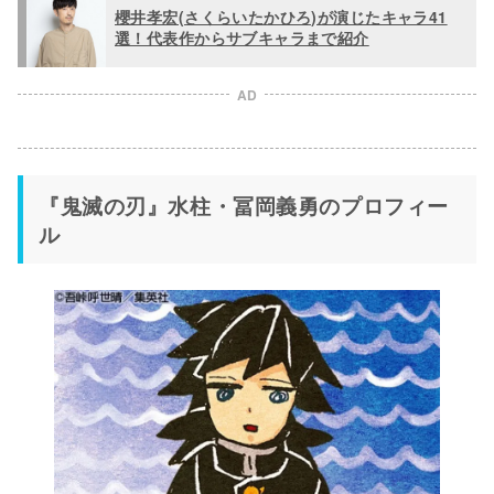
櫻井孝宏(さくらいたかひろ)が演じたキャラ41
選！代表作からサブキャラまで紹介
AD
『鬼滅の刃』水柱・冨岡義勇のプロフィー
ル