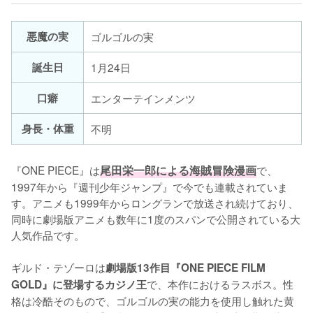
悪魔の実
ゴルゴルの実
誕生日
1月24日
口癖
エンターテインメンツ
身長・体重
不明
『ONE PIECE』は
尾田栄一郎による海賊冒険漫画
で、
1997年から『週刊少年ジャンプ』で今でも連載されていま
す。アニメも1999年からロングランで放送され続けており、
同時に劇場版アニメも数年に1度のスパンで公開されている大
人気作品です。

ギルド・テゾーロは
劇場版13作目『ONE PIECE FILM 
で、本作におけるラスボス。性
GOLD』に登場するカジノ王
格は冷酷そのもので、ゴルゴルの実の能力を使用し触れた黄