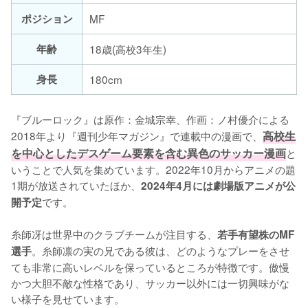
ポジション
MF
年齢
18歳(高校3年生)
身長
180cm
『ブルーロック』は原作：金城宗幸、作画：ノ村優介による
2018年より『週刊少年マガジン』で連載中の漫画で、
高校生
を中心としたデスゲーム要素を含む異色のサッカー漫画
と
いうことで人気を集めています。2022年10月からアニメの題
1期が放送されていたほか、
2024年4月には劇場版アニメが公
です。

開予定
糸師冴は世界中のクラブチームが注目する、
若手有望株のMF
。糸師凛の実の兄である彼は、どのようなプレーをさせ
選手
ても非常に高いレベルを保っているところが特徴です。傲慢
かつ大胆不敵な性格であり、サッカー以外には一切興味がな
い様子を見せています。
