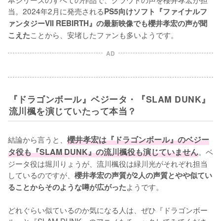
当。2024年2月に発売される
PS5向けソフト『ファイナルフ
ァンタジーVII REBIRTH』の最新映像でも櫻井孝宏の声が聞
ことから、安堵したファンも多いようです。
こえた
AD
『ドラゴンボール』ベジータ・『SLAM DUNK』
流川楓を演じていたって本当？
結論から言うと、
櫻井孝宏は『ドラゴンボール』のベジー
タ役も『SLAM DUNK』の流川楓役も演じていません
。ベ
ジータ役は堀川りょうが、流川楓役は緑川光がそれぞれ担当
しているのですが、
櫻井孝宏の声質が2人の声質とやや似てい
ようです。

ることからそのような噂が広がった
どれぐらい似ているのか気になる人は、ぜひ『ドラゴンボー