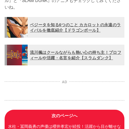
ル』と『SLAM DUNK』のアニメもチェックしてみてくださ
いね。
ベジータを知る6つのこと カカロットの永遠のラ
イバルを徹底紹介【ドラゴンボール】
流川楓はクールながらも熱い心の持ち主！プロフ
ィールや活躍・名言を紹介【スラムダンク】
AD
次のページへ
水柱・冨岡義勇の声優は櫻井孝宏が続投！活躍から目が離せな