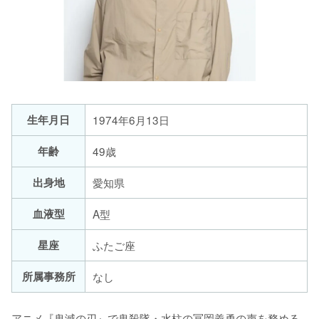
生年月日
1974年6月13日
年齢
49歳
出身地
愛知県
血液型
A型
星座
ふたご座
所属事務所
なし
アニメ『鬼滅の刃』で鬼殺隊・水柱の冨岡義勇の声を務める