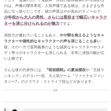
のは、声優の櫻井孝宏。人気声優である彼は、さまざまな作
品に引っ張りだこです。彼の声質はやや高めのテノールで、
少年役から大人の男性、さらには悪役まで幅広いキャラク
ターを演じ分けられるのが魅力
ですよ。

演技力が優れていることもあり、
やや闇を抱えるようなキャ
ラクターや個性的なキャラクターの声を演じることも多い
彼。その一方で冨岡義勇のような誠実なキャラクターやコメ
ディ寄りのキャラクターも演じられる、非常に演技の幅が広
い人物です。

そんな彼の代表作には、
や『王様ラ
『呪術廻戦』の夏油傑役
ンキング』のデスパー役、大人気ゲーム『ファイナルファン
タジー7』のクラウド・ストライフ役などがあります。
AD