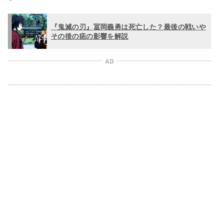
『鬼滅の刃』冨岡義勇は死亡した？最後の戦いや
その後の痣の影響を解説
AD
L
o
/
U
a
n
d
m
e
u
d
t
:
e
1
0
0
.
0
0
%