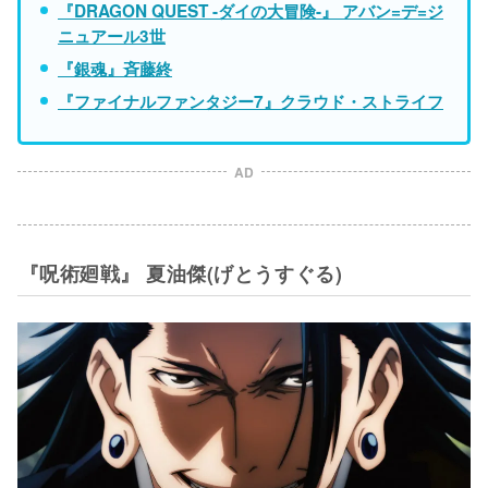
『DRAGON QUEST -ダイの大冒険-』 アバン=デ=ジ
ニュアール3世
『銀魂』斉藤終
『ファイナルファンタジー7』クラウド・ストライフ
AD
『呪術廻戦』 夏油傑(げとうすぐる)