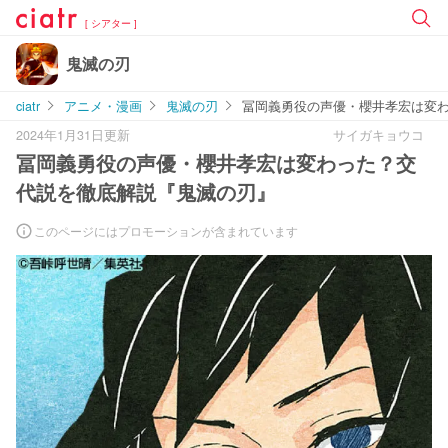
[ シアター ]
鬼滅の刃
ciatr
アニメ・漫画
鬼滅の刃
冨岡義勇役の声優・櫻井孝宏は変
2024年1月31日更新
サイガキョウコ
冨岡義勇役の声優・櫻井孝宏は変わった？交
代説を徹底解説『鬼滅の刃』
このページにはプロモーションが含まれています