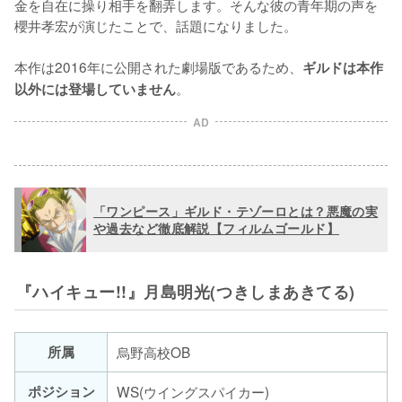
金を自在に操り相手を翻弄します。そんな彼の青年期の声を
櫻井孝宏が演じたことで、話題になりました。

本作は2016年に公開された劇場版であるため、
ギルドは本作
。
以外には登場していません
AD
「ワンピース」ギルド・テゾーロとは？悪魔の実
や過去など徹底解説【フィルムゴールド】
『ハイキュー!!』月島明光(つきしまあきてる)
所属
烏野高校OB
ポジション
WS(ウイングスパイカー)