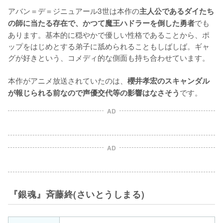
アバン＝デ＝ジニュアール3世は本作の
主人公であるダイたち
でも
の師に当たる存在で、かつて魔王ハドラーを倒した勇者
あります。基本的に穏やかで優しい性格であることから、ポ
ップをはじめとする弟子に舐められることもしばしば。ギャ
グが好きという、コメディ的な側面も持ち合わせています。

本作がアニメ放送されていたのは、
櫻井孝宏のスキャンダル
です。
が報じられる前なので声優交代等の影響はなさそう
AD
AD
『銀魂』斉藤終(さいとうしまる)