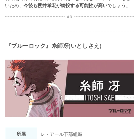
いため、
でしょう。
今後も櫻井孝宏が続投する可能性が高い
AD
『ブルーロック』糸師冴(いとしさえ)
所属
レ・アール下部組織