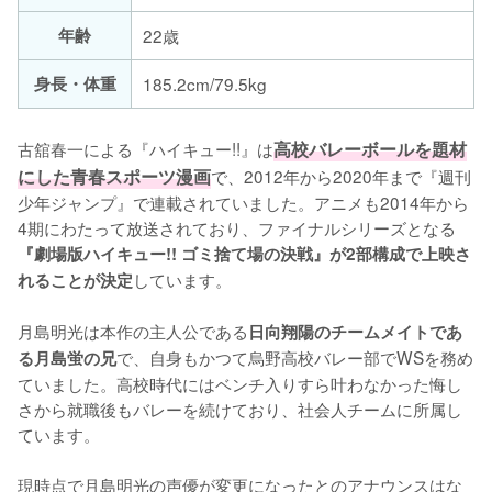
年齢
22歳
身長・体重
185.2cm/79.5kg
古舘春一による『ハイキュー!!』は
高校バレーボールを題材
にした青春スポーツ漫画
で、2012年から2020年まで『週刊
少年ジャンプ』で連載されていました。アニメも2014年から
4期にわたって放送されており、ファイナルシリーズとなる
『劇場版ハイキュー!! ゴミ捨て場の決戦』が2部構成で上映さ
しています。

れることが決定
月島明光は本作の主人公である
日向翔陽のチームメイトであ
で、自身もかつて烏野高校バレー部でWSを務め
る月島蛍の兄
ていました。高校時代にはベンチ入りすら叶わなかった悔し
さから就職後もバレーを続けており、社会人チームに所属し
ています。

現時点で月島明光の声優が変更になったとのアナウンスはな