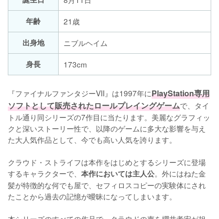
年齢
21歳
出身地
ニブルヘイム
身長
173cm
『ファイナルファンタジーVII』は1997年に
PlayStation専用
ソフトとして販売されたロールプレイングゲーム
で、タイ
トル通り同シリーズの7作目に当たります。美麗なグラフィッ
クと深いストーリー性で、以降のゲームに多大な影響を与え
た大人気作品として、今でも高い人気を誇ります。

クラウド・ストライフは本作をはじめとするシリーズに登場
するキャラクターで、
。外にはねた金
本作においては主人公
髪が特徴的な何でも屋で、セフィロスコピーの実験体にされ
たことから過去の記憶が曖昧になってしまいます。

本シリーズのすべての作品で、クラウドの声を櫻井孝宏が担