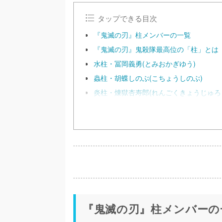
タップできる目次
『鬼滅の刃』柱メンバーの一覧
『鬼滅の刃』鬼殺隊最高位の「柱」とは
水柱・冨岡義勇(とみおかぎゆう)
蟲柱・胡蝶しのぶ(こちょうしのぶ)
炎柱・煉獄杏寿郎(れんごくきょうじゅろ
『鬼滅の刃』柱メンバーの