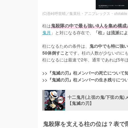
(C)吾峠呼世晴／集英社・アニプレックス・ufotable
柱は
鬼殺隊の中で最も強い9人を集め構成
鬼月
」と対になる存在で、
「柱」は流派によ
柱になるための条件は、
鬼の中でも特に強い
です。柱の人数が少ないのに
50体倒すこと
柱になるには最速で2年、通常であれば5年ほ
>>『鬼滅の刃』柱メンバーの死亡について
>>『鬼滅の刃』柱メンバーの生き残りにつ
十二鬼月(上弦の鬼/下弦の鬼
【鬼滅の刃】
鬼殺隊を支える柱の位は？表で