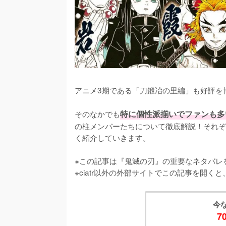
アニメ3期である「刀鍛冶の里編」も好評を
そのなかでも
特に個性派揃いでファンも多
の柱メンバーたちについて徹底解説！それぞ
く紹介していきます。

※この記事は『鬼滅の刃』の重要なネタバレを
※ciatr以外の外部サイトでこの記事を開
今
7