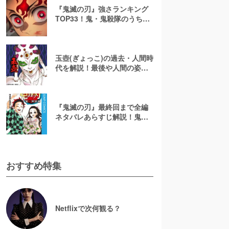
『鬼滅の刃』強さランキング
TOP33！鬼・鬼殺隊のうち最
強キャラは誰？
玉壺(ぎょっこ)の過去・人間時
代を解説！最後や人間の姿
は？【鬼滅の刃】
『鬼滅の刃』最終回まで全編
ネタバレあらすじ解説！鬼た
ちとの死闘の結末やいかに
おすすめ特集
Netflixで次何観る？