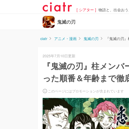
[ シアター ]
物語と、出会おう
鬼滅の刃
ciatr
アニメ・漫画
鬼滅の刃
『鬼滅の刃』
2025年7月10日更新
『鬼滅の刃』柱メンバ
った順番＆年齢まで徹
このページにはプロモーションが含まれています