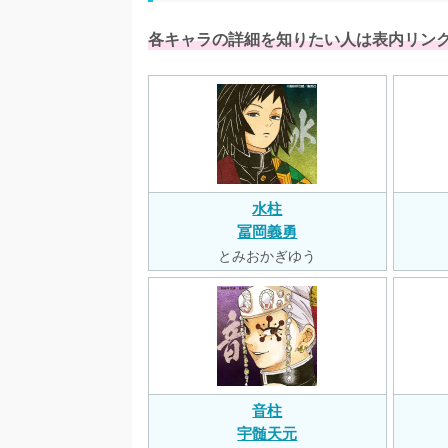
各キャラの詳細を知りたい人は表内リン
水柱
冨岡義勇
とみおかぎゆう
音柱
宇髄天元