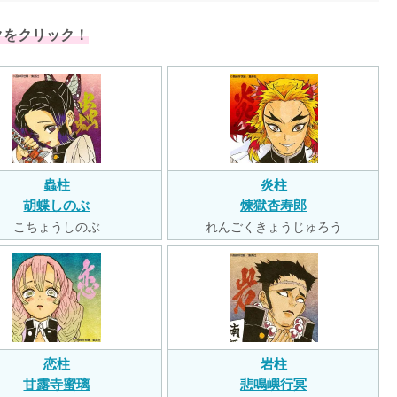
クをクリック！
蟲柱
炎柱
胡蝶しのぶ
煉獄杏寿郎
こちょうしのぶ
れんごくきょうじゅろう
恋柱
岩柱
甘露寺蜜璃
悲鳴嶼行冥