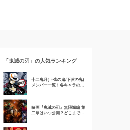
「鬼滅の刃」の人気ランキング
十二鬼月(上弦の鬼/下弦の鬼)
メンバー一覧！各キャラの最
後や元ネタの病気が知りたい
【鬼滅の刃】
映画『鬼滅の刃』無限城編 第
二章はいつ公開？どこまでを
描く？三部作の動向や第三章
の考察も