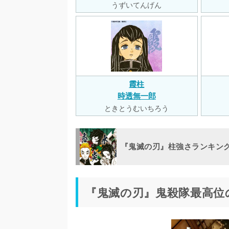
うずいてんげん
霞柱
時透無一郎
ときとうむいちろう
『鬼滅の刃』柱強さランキング
『鬼滅の刃』鬼殺隊最高位