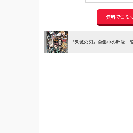
無料でコミ
『鬼滅の刃』全集中の呼吸一