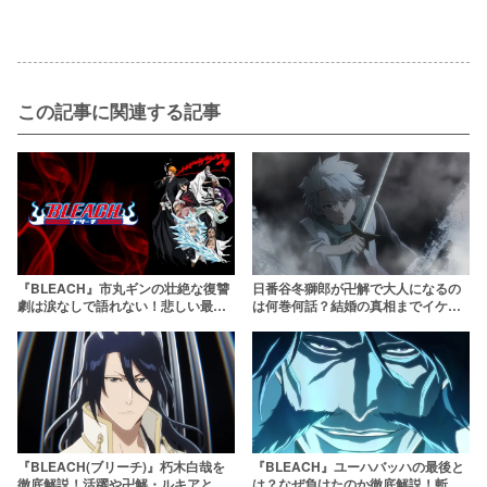
この記事に関連する記事
『BLEACH』市丸ギンの壮絶な復讐
日番谷冬獅郎が卍解で大人になるの
劇は涙なしで語れない！悲しい最期
は何巻何話？結婚の真相までイケメ
まで徹底解説
ン死神を深掘り【BLEACH(ブリー
チ)】
『BLEACH(ブリーチ)』朽木白哉を
『BLEACH』ユーハバッハの最後と
徹底解説！活躍や卍解・ルキアとの
は？なぜ負けたのか徹底解説！斬月