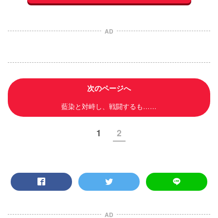
AD
次のページへ
藍染と対峙し、戦闘するも……
1
2
AD