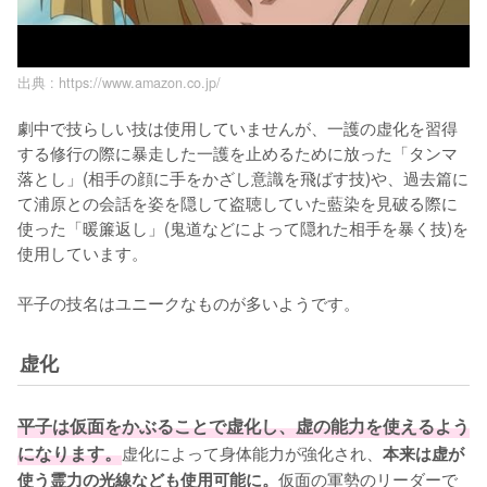
出典 :
https://www.amazon.co.jp/
劇中で技らしい技は使用していませんが、一護の虚化を習得
する修行の際に暴走した一護を止めるために放った「タンマ
落とし」(相手の顔に手をかざし意識を飛ばす技)や、過去篇に
て浦原との会話を姿を隠して盗聴していた藍染を見破る際に
使った「暖簾返し」(鬼道などによって隠れた相手を暴く技)を
使用しています。

虚化
平子は仮面をかぶることで虚化し、虚の能力を使えるよう
になります。
虚化によって身体能力が強化され、
本来は虚が
仮面の軍勢のリーダーで
使う霊力の光線なども使用可能に。