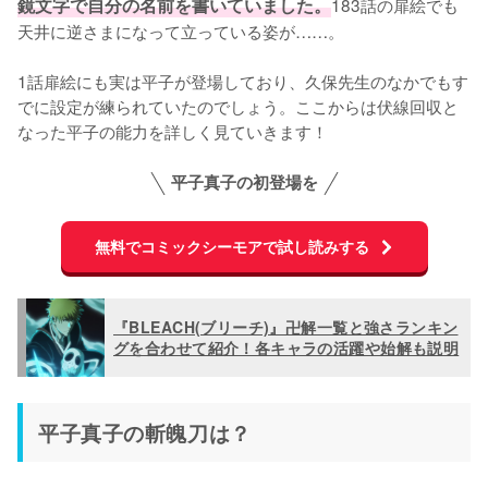
鏡文字で自分の名前を書いていました。
183話の扉絵でも
天井に逆さまになって立っている姿が……。

1話扉絵にも実は平子が登場しており、久保先生のなかでもす
でに設定が練られていたのでしょう。ここからは伏線回収と
なった平子の能力を詳しく見ていきます！
平子真子の初登場を
無料でコミックシーモアで試し読みする
『BLEACH(ブリーチ)』卍解一覧と強さランキン
グを合わせて紹介！各キャラの活躍や始解も説明
平子真子の斬魄刀は？