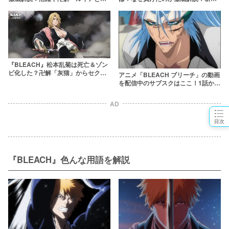
関係性まで
に斬られて死亡した？【ブリーチ】
『BLEACH』松本乱菊は死亡＆ゾン
ビ化した？卍解「灰猫」からセクシ
アニメ「BLEACH ブリーチ」の動画
ーな姉御の正体まで解説！
を配信中のサブスクはここ！1話から
最終話まで
AD
目次
『BLEACH』色んな用語を解説