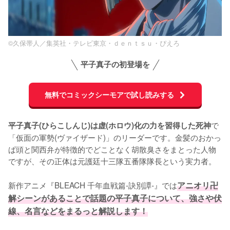
©久保帯人／集英社・テレビ東京・ｄｅｎｔｓｕ・ぴえろ
平子真子の初登場を
無料でコミックシーモアで試し読みする
で
平子真子(ひらこしんじ)は虚(ホロウ)化の力を習得した死神
「仮面の軍勢(ヴァイザード)」のリーダーです。金髪のおかっ
ぱ頭と関西弁が特徴的でどことなく胡散臭さをまとった人物
ですが、その正体は元護廷十三隊五番隊隊長という実力者。

新作アニメ『BLEACH 千年血戦篇-訣別譚-』では
アニオリ卍
解シーンがあることで話題の平子真子について、強さや伏
線、名言などをまるっと解説します！