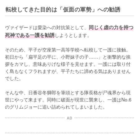
転校してきた目的は「仮面の軍勢」への勧誘
ヴァイザードは愛染への対抗策として、
同じく虚の力を持つ
死神である一護を勧誘
しようとします。

そのため、平子が空座第一高等学校へ転校して一護に接触。
初日から「扁平足の平に、小野妹子の子……」と衝撃的な挨
拶をカマし、意味ありげな様子を見せます。一護には取り付
く島もなくフラれますが、平子たちに諦める気はありません
でした。

そんな中、日番谷冬獅郎を筆頭とする隊長格が尸魂界から現
世にやって来ます。同時に破面が現世に襲来し、一護はNo.6
のグリムジョーに追い詰められてしまいました。
AD