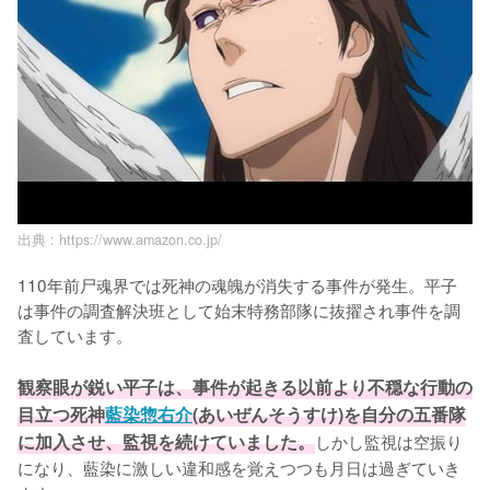
出典 :
https://www.amazon.co.jp/
110年前尸魂界では死神の魂魄が消失する事件が発生。平子
は事件の調査解決班として始末特務部隊に抜擢され事件を調
査しています。

観察眼が鋭い平子は、事件が起きる以前より不穏な行動の
目立つ死神
藍染惣右介
(あいぜんそうすけ)を自分の五番隊
に加入させ、監視を続けていました。
しかし監視は空振り
になり、藍染に激しい違和感を覚えつつも月日は過ぎていき