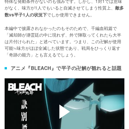
特殊な発動条件がないのも強みです。しかし、1対1では意味
がなく、味方が1人でもいると自滅させてしまう性質上、
敵多
でしか使用できません。

数vs平子1人の状況下
本編中で披露されなかったのもそのためで、千編血戦篇で
「滅却師が瀞霊廷の中に現れず、外で陣取ってくれたら大半
は片付けられた」と述べています。つまり、この卍解が使用
可能≒味方がほぼ全滅した状態であり、戦局をひっくり返す
「奇跡の能力」とも言えるでしょう。
アニメ『BLEACH』で平子の卍解が観れると話題