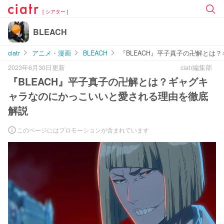
[ シアター ]
BLEACH
ciatr
アニメ・漫画
BLEACH
『BLEACH』平子真子の卍解と
2023年6月30日更新
ciatr編集部
『BLEACH』平子真子の卍解とは？ギャグキ
ャラなのにかっこいいと愛される理由を徹底
解説
このページにはプロモーションが含まれています