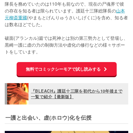
隊長を務めていたのは110年も前なので、現在の尸魂界で彼
の存在を知る者は限られています。護廷十三隊総隊長の
山本
元柳斎重國
(やまもとげんりゅうさいしげくに)を含め、知る者
は数名ほどでした。

破面(アランカル)篇では死神とは別の第三勢力として登場し、
黒崎一護に虚の力の制御方法や虚化の修行などの様々サポー
トをしています。
無料でコミックシーモアで試し読みする
『BLEACH』護廷十三隊を初代から10年後まで
一覧で紹介【最新版】
一護と出会い、虚(ホロウ)化を伝授