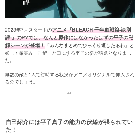
2023年7月スタートの
アニメ『BLEACH 千年血戦篇-訣別
譚-』のPVでは、なんと原作にはなかったはずの平子の卍
解シーンが登場！
と
「みんなまとめてひっくり返したるわ」
妖しく微笑み「卍解」と口にする平子の姿が話題となりまし
た。

無数の敵と1人で対峙する状況がアニメオリジナルで挿入され
るのでしょう。
AD
自己紹介には平子真子の能力の伏線が張られてい
た！