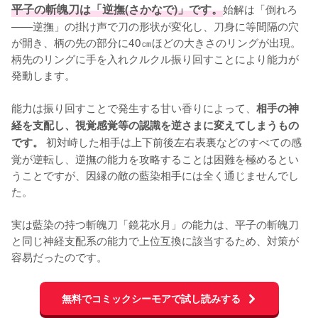
平子の斬魄刀は「逆撫(さかなで)」です。
始解は「倒れろ
——逆撫」の掛け声で刀の形状が変化し、刀身に等間隔の穴
が開き、柄の先の部分に40㎝ほどの大きさのリングが出現。
柄先のリングに手を入れクルクル振り回すことにより能力が
発動します。

能力は振り回すことで発生する甘い香りによって、
相手の神
経を支配し、視覚感覚等の認識を逆さまに変えてしまうもの
 初対峙した相手は上下前後左右表裏などのすべての感
です。
覚が逆転し、逆撫の能力を攻略することは困難を極めるとい
うことですが、因縁の敵の藍染相手には全く通じませんでし
た。

実は藍染の持つ斬魄刀「鏡花水月」の能力は、平子の斬魄刀
と同じ神経支配系の能力で上位互換に該当するため、対策が
容易だったのです。
無料でコミックシーモアで試し読みする