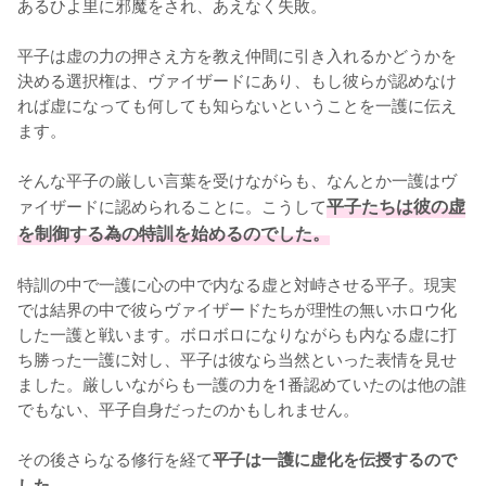
あるひよ里に邪魔をされ、あえなく失敗。

平子は虚の力の押さえ方を教え仲間に引き入れるかどうかを
決める選択権は、ヴァイザードにあり、もし彼らが認めなけ
れば虚になっても何しても知らないということを一護に伝え
ます。

そんな平子の厳しい言葉を受けながらも、なんとか一護はヴ
ァイザードに認められることに。こうして
平子たちは彼の虚
を制御する為の特訓を始めるのでした。
特訓の中で一護に心の中で内なる虚と対峙させる平子。現実
では結界の中で彼らヴァイザードたちが理性の無いホロウ化
した一護と戦います。ボロボロになりながらも内なる虚に打
ち勝った一護に対し、平子は彼なら当然といった表情を見せ
ました。厳しいながらも一護の力を1番認めていたのは他の誰
でもない、平子自身だったのかもしれません。

その後さらなる修行を経て
平子は一護に虚化を伝授するので
した。