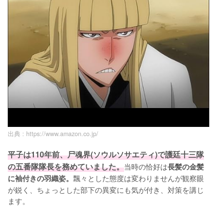
出典 :
https://www.amazon.co.jp/
平子は110年前、尸魂界(ソウルソサエティ)で護廷十三隊
の五番隊隊長を務めていました。
当時の恰好は
長髪の金髪
飄々とした態度は変わりませんが観察眼
に袖付きの羽織姿。
が鋭く、ちょっとした部下の異変にも気が付き、対策を講じ
ます。
