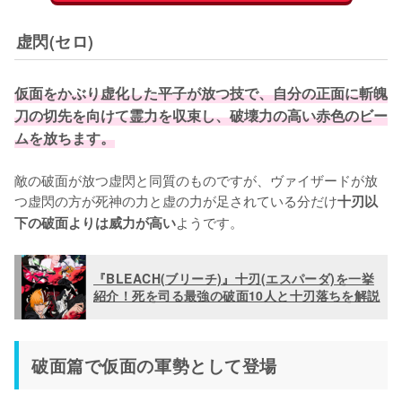
虚閃(セロ)
仮面をかぶり虚化した平子が放つ技で、自分の正面に斬魄
刀の切先を向けて霊力を収束し、破壊力の高い赤色のビー
ムを放ちます。
敵の破面が放つ虚閃と同質のものですが、ヴァイザードが放
つ虚閃の方が死神の力と虚の力が足されている分だけ
十刃以
下の破面よりは威力が高い
『BLEACH(ブリーチ)』十刃(エスパーダ)を一挙
紹介！死を司る最強の破面10人と十刃落ちを解説
破面篇で仮面の軍勢として登場