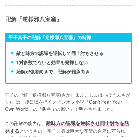
卍解「逆様邪八宝塞」
平子真子の卍解「逆様邪八宝塞」の特徴
敵と味方の認識を逆転して同士討ちさせる
1対多数でないと効果を発揮しない
始解が強者向きで、卍解が雑魚向き
平子の卍解「逆様邪八宝塞(さかしまよこしまはっぽうふさが
り)」は、後日談を描くスピンオフ小説『Can't Fear Your 
Own World』の「叫谷での戦い」で明かされました。

この卍解の能力は、
敵味方の認識を逆転させ同士討ちを誘
発する
というもの。平子自身は巨大な花型の台座に守られ、