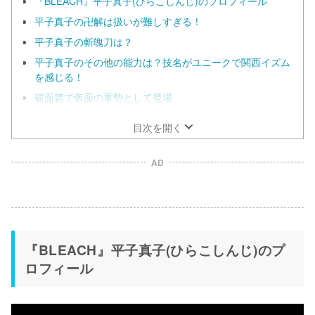
『BLEACH』平子真子(ひらこしんじ)のプロフィール
平子真子の卍解は扱いが難しすぎる！
平子真子の斬魄刀は？
平子真子のその他の能力は？技名がユニークで関西イズム
を感じる！
破面篇で仮面の軍勢として登場
目次を開く
AD
『BLEACH』平子真子(ひらこしんじ)のプ
ロフィール