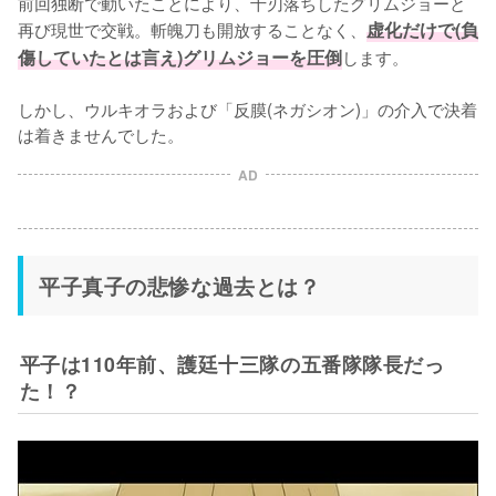
前回独断で動いたことにより、十刃落ちしたグリムジョーと
再び現世で交戦。斬魄刀も開放することなく、
虚化だけで(負
傷していたとは言え)グリムジョーを圧倒
します。

しかし、ウルキオラおよび「反膜(ネガシオン)」の介入で決着
は着きませんでした。
AD
平子真子の悲惨な過去とは？
平子は110年前、護廷十三隊の五番隊隊長だっ
た！？