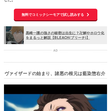
無料でコミックシーモアで試し読みする
黒崎一護の強さの秘密は出生に？卍解やホロウ化
をまるっと解説【BLEACH(ブリーチ)】
AD
ヴァイザードの始まり、諸悪の根元は藍染惣右介