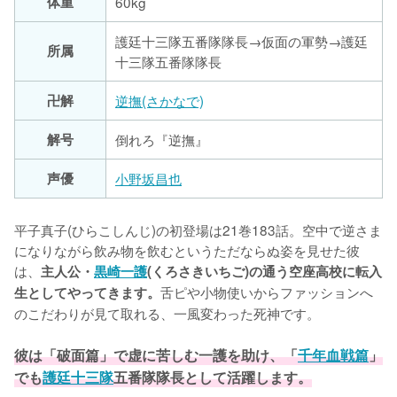
体重
60kg
護廷十三隊五番隊隊長→仮面の軍勢→護廷
所属
十三隊五番隊隊長
卍解
逆撫(さかなで)
解号
倒れろ『逆撫』
声優
小野坂昌也
平子真子(ひらこしんじ)の初登場は21巻183話。空中で逆さま
になりながら飲み物を飲むというただならぬ姿を見せた彼
は、
主人公・
黒崎一護
(くろさきいちご)の通う空座高校に転入
舌ピや小物使いからファッションへ
生としてやってきます。
のこだわりが見て取れる、一風変わった死神です。

彼は「破面篇」で虚に苦しむ一護を助け、「
千年血戦篇
」
でも
護廷十三隊
五番隊隊長として活躍します。