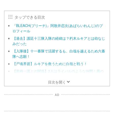
タップできる目次
『BLEACH(ブリーチ)』阿散井恋次(あばらいれんじ)のプ
ロフィール
【過去】護廷十三隊入隊の経緯は？朽木ルキアとは幼なじ
みだった
【入隊後】十一番隊で活躍するも、白哉を越えるため六番
隊へ志願！
【尸魂界篇】ルキアを救うために白哉と戦う！
【黒崎一護との関係】2人はライバルのような仲間！男の
友情がアツい
目次を開く
AD