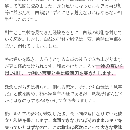
解して戦闘に臨みました。身分違いになったルキアと再び対
等に並ぶため、白哉はいずれにせよ越えなければならない相
手だったのです。

副官として技を見てきた経験をもとに、白哉の戦術を封じて
いく恋次。しかし、白哉の卍解で戦況は一変。瞬時に重傷を
負い、倒れてしまいました。

格の違いを説き、去ろうとする白哉の後ろで立ち上がります
が更に痛めつけられます。諦めかけたところで
一護の誓いを
思い出し、力強い言葉と共に斬魄刀を突きだします。
残念ながら刃は折られ、倒れる恋次。それでも白哉は「見事
だ」と彼を認め、朽木家当主の証である銀白風花紗(ぎんぱく
かざはなのうすぎぬ)をかけて立ち去りました。

後にルキアの救出が成功した後、長い間疎遠になりていた彼
女と和解を果たします。
奪還できなければそのままルキアを
失っていたはずなので、この救出は恋次にとって大きな意味