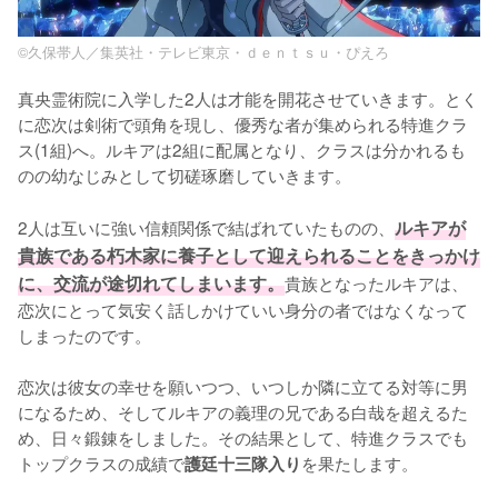
©久保帯人／集英社・テレビ東京・ｄｅｎｔｓｕ・ぴえろ
真央霊術院に入学した2人は才能を開花させていきます。とく
に恋次は剣術で頭角を現し、優秀な者が集められる特進クラ
ス(1組)へ。ルキアは2組に配属となり、クラスは分かれるも
のの幼なじみとして切磋琢磨していきます。

2人は互いに強い信頼関係で結ばれていたものの、
ルキアが
貴族である朽木家に養子として迎えられることをきっかけ
に、交流が途切れてしまいます。
貴族となったルキアは、
恋次にとって気安く話しかけていい身分の者ではなくなって
しまったのです。

恋次は彼女の幸せを願いつつ、いつしか隣に立てる対等に男
になるため、そしてルキアの義理の兄である白哉を超えるた
め、日々鍛錬をしました。その結果として、特進クラスでも
トップクラスの成績で
を果たします。
護廷十三隊入り