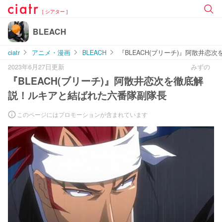
[ シアター ]
BLEACH
ciatr
アニメ・漫画
BLEACH
『BLEACH(ブリーチ)』阿散井
2023年6月27日更新
みずの
『BLEACH(ブリーチ)』阿散井恋次を徹底解
説！ルキアと結ばれた六番隊副隊長
このページにはプロモーションが含まれています