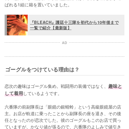
ばれる1組に籍を置いていました。
『BLEACH』護廷十三隊を初代から10年後まで
一覧で紹介【最新版】
AD
ゴーグルをつけている理由は？
恋次の趣味はゴーグル集め。戦闘用の装備ではなく、
趣味と
して着用
しているようです。

六番隊の前副隊長は「眼鏡の銀蜻蛉」という高級眼鏡屋の店
主。お店が軌道に乗ったことから副隊長の座を退き、その後
任となったのが恋次でした。彼のゴーグルもこのお店で買っ
ていますが、かなり値が張るので、六番隊のよしみで値引き