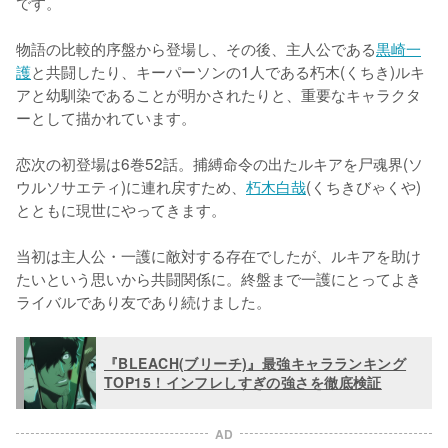
です。

物語の比較的序盤から登場し、その後、主人公である
黒崎一
護
と共闘したり、キーパーソンの1人である朽木(くちき)ルキ
アと幼馴染であることが明かされたりと、重要なキャラクタ
ーとして描かれています。

恋次の初登場は6巻52話。捕縛命令の出たルキアを尸魂界(ソ
ウルソサエティ)に連れ戻すため、
朽木白哉
(くちきびゃくや)
とともに現世にやってきます。

当初は主人公・一護に敵対する存在でしたが、ルキアを助け
たいという思いから共闘関係に。終盤まで一護にとってよき
ライバルであり友であり続けました。
『BLEACH(ブリーチ)』最強キャラランキング
TOP15！インフレしすぎの強さを徹底検証
AD