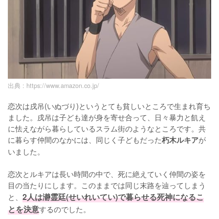
出典 :
https://www.amazon.co.jp/
恋次は戌吊(いぬづり)というとても貧しいところで生まれ育ち
ました。戌吊は子ども達が身を寄せ合って、日々暴力と飢え
に怯えながら暮らしているスラム街のようなところです。共
に暮らす仲間のなかには、同じく子どもだった
が
朽木ルキア
いました。

恋次とルキアは長い時間の中で、死に絶えていく仲間の姿を
目の当たりにします。このままでは同じ末路を辿ってしまう
と、
2人は瀞霊廷(せいれいてい)で暮らせる死神になるこ
とを決意
するのでした。
