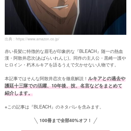
出典 :
https://www.amazon.co.jp/
赤い長髪に特徴的な眉毛が印象的な『BLEACH』随一の熱血
漢・阿散井恋次(あばらいれんじ)。同作の主人公・黒崎一護や
ヒロイン・朽木ルキアを語るうえで欠かせない人物です。

本記事ではそんな阿散井恋次を徹底解説！
ルキアとの過去や
護廷十三隊での活躍、10年後、技、名言などをまとめて
紹介します。
※この記事は『BLEACH』のネタバレを含みます。
100冊まで全部40%オフ！