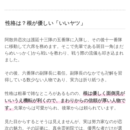
性格は？根が優しい「いいヤツ」
阿散井恋次は護廷十三隊の五番隊に入隊し、その後十一番隊
に移動して六席を務めます。そこで先輩である斑目一角(まだ
らめいっかく)から戦いを教わり、戦う際の流儀も叩き込まれ
ました。

その後、六番隊の副隊長に着任。副隊長のなかでも卍解を習
得している数少ない人物であり、実力は折り紙つき。

性格は粗暴で雑なところがあるものの、
根は優しく面倒見が
いいうえ機転が利くので、まわりからの信頼が厚い人物で
す。
先輩からは可愛がられ、後輩からは頼られています。

見た目からするとそうは見えませんが、実は努力家なのが恋
次の魅力。その証拠に、真央霊術院では、優秀な者だけが選