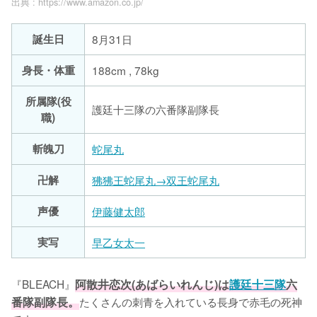
出典 :
https://www.amazon.co.jp/
誕生日
8月31日
身長・体重
188cm , 78kg
所属隊(役
護廷十三隊の六番隊副隊長
職)
斬魄刀
蛇尾丸
卍解
狒狒王蛇尾丸→双王蛇尾丸
声優
伊藤健太郎
実写
早乙女太一
『BLEACH』
阿散井恋次(あばらいれんじ)は
護廷十三隊
六
番隊副隊長。
たくさんの刺青を入れている長身で赤毛の死神