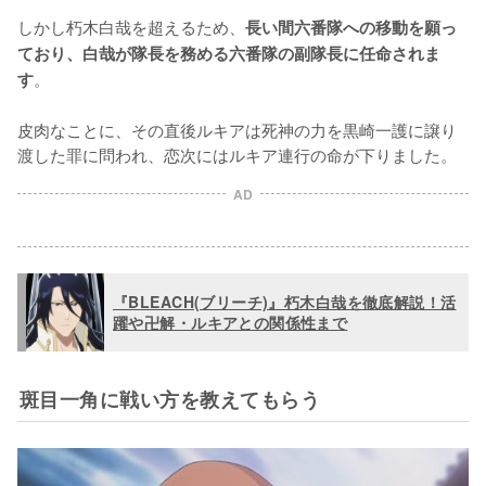
しかし朽木白哉を超えるため、
長い間六番隊への移動を願っ
ており、白哉が隊長を務める六番隊の副隊長に任命されま
。

す
皮肉なことに、その直後ルキアは死神の力を黒崎一護に譲り
渡した罪に問われ、恋次にはルキア連行の命が下りました。
AD
『BLEACH(ブリーチ)』朽木白哉を徹底解説！活
躍や卍解・ルキアとの関係性まで
斑目一角に戦い方を教えてもらう