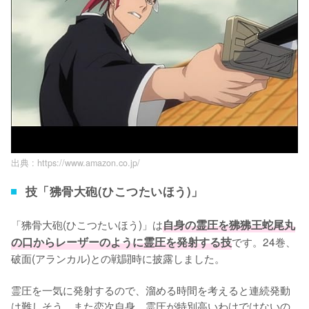
出典 :
https://www.amazon.co.jp/
技「狒骨大砲(ひこつたいほう)」
「狒骨大砲(ひこつたいほう)」は
自身の霊圧を狒狒王蛇尾丸
の口からレーザーのように霊圧を発射する技
です。24巻、
破面(アランカル)との戦闘時に披露しました。

霊圧を一気に発射するので、溜める時間を考えると連続発動
は難しそう。また恋次自身、霊圧が特別高いわけではないの