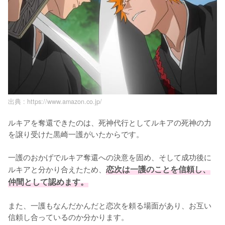
出典 :
https://www.amazon.co.jp/
ルキアを奪還できたのは、死神代行としてルキアの死神の力
を譲り受けた黒崎一護がいたからです。

一護のおかげでルキア奪還への決意を固め、そして成功後に
ルキアと分かり合えたため、
恋次は一護のことを信頼し、
仲間として認めます。
また、一護もなんだかんだと恋次を頼る場面があり、お互い
信頼し合っているのか分かります。
