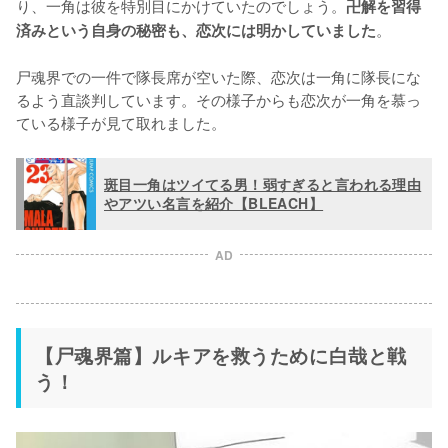
り、一角は彼を特別目にかけていたのでしょう。
卍解を習得
。

済みという自身の秘密も、恋次には明かしていました
尸魂界での一件で隊長席が空いた際、恋次は一角に隊長にな
るよう直談判しています。その様子からも恋次が一角を慕っ
ている様子が見て取れました。
斑目一角はツイてる男！弱すぎると言われる理由
やアツい名言を紹介【BLEACH】
AD
【尸魂界篇】ルキアを救うために白哉と戦
う！