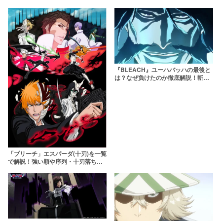
『BLEACH』ユーハバッハの最後と
は？なぜ負けたのか徹底解説！斬月
に斬られて死亡した？【ブリーチ】
「ブリーチ」エスパーダ(十刃)を一覧
で解説！強い順や序列・十刃落ちま
で徹底解説【BLEACH】