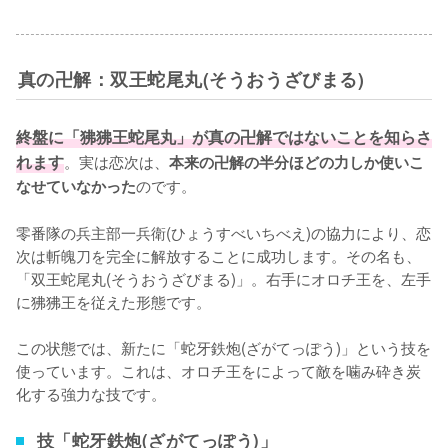
真の卍解：双王蛇尾丸(そうおうざびまる)
終盤に「狒狒王蛇尾丸」が真の卍解ではないことを知らさ
れます
。実は恋次は、
本来の卍解の半分ほどの力しか使いこ
のです。

なせていなかった
零番隊の兵主部一兵衛(ひょうすべいちべえ)の協力により、恋
次は斬魄刀を完全に解放することに成功します。その名も、
「双王蛇尾丸(そうおうざびまる)」。右手にオロチ王を、左手
に狒狒王を従えた形態です。

この状態では、新たに「蛇牙鉄炮(ざがてっぽう)」という技を
使っています。これは、オロチ王をによって敵を噛み砕き炭
化する強力な技です。
技「蛇牙鉄炮(ざがてっぽう)」