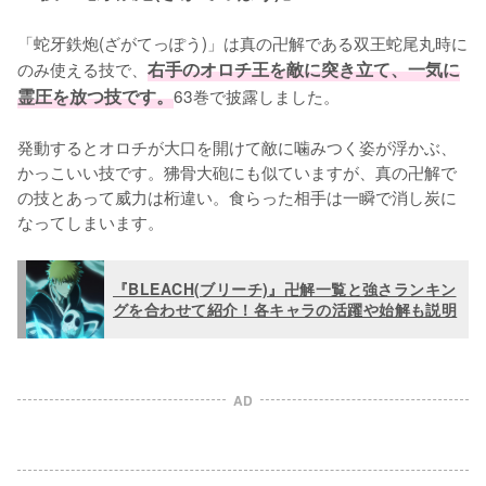
「蛇牙鉄炮(ざがてっぽう)」は真の卍解である双王蛇尾丸時に
のみ使える技で、
右手のオロチ王を敵に突き立て、一気に
霊圧を放つ技です。
63巻で披露しました。

発動するとオロチが大口を開けて敵に噛みつく姿が浮かぶ、
かっこいい技です。狒骨大砲にも似ていますが、真の卍解で
の技とあって威力は桁違い。食らった相手は一瞬で消し炭に
なってしまいます。
『BLEACH(ブリーチ)』卍解一覧と強さランキン
グを合わせて紹介！各キャラの活躍や始解も説明
AD