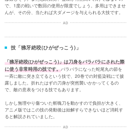
で、1度の戦いで数回の使用が限度でしょう。多用はできませ
んが、その分、当たれば大ダメージを与えられる大技です。
AD
技「狒牙絶咬(ひがぜっこう)」
「狒牙絶咬(ひがぜっこう)」は刀身をバラバラにされた際
に使う非常時用の技です。
バラバラになった蛇尾丸の節を
一斉に敵に突き立てるという技で、20巻での対藍染戦にて披
露しました。折れたはずの刀身が突然襲いかかってくるの
で、敵の意表をつける技でもあります。

しかし無理やり傷ついた斬魄刀を動かすので負担が大きく、
アニメ版ではこの技の発動後は始解すらできないほど消耗す
ると解説されていました。
AD