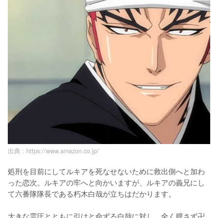
出典 :
https://www.amazon.co.jp/
処刑を目前にしてルキアを死なせないために救出側へと加わ
った恋次。ルキアの牢へと向かいますが、ルキアの義兄にし
て六番隊隊長である朽木白哉が立ちはだかります。

大きな霊圧とともに引けと命ずる白哉に対し、全く臆さず卍