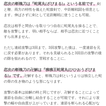
恋次の斬魄刀は『蛇尾丸(ざびまる)』という名前です。
剣
と鞭、両方の特性を備えた蛇腹剣で、中距離戦闘を得意とし
ます。伸ばさずに剣として近距離戦に使うことも可能。

恋次は相手と間合いを取りつつ自在に蛇尾丸を操ることで、
敵を攻撃します。弱い相手ならば、相手は恋次に近づくこと
すら出来ません。

ただし連続攻撃は3回まで。3回攻撃した後は、一度連節を元
に戻す必要があります。それを見破られると3回目の攻撃の後
の隙を狙われるので、苦戦することに。
恋次の斬魄刀の卍解は『狒狒王蛇尾丸(ひひおうざびま
る)』です。
卍解すると、斬魄刀は剣というよりは独立した蛇
の骨の生き物のような形になります。

攻撃の基本は始解の時と同じですが、卍解することによって
連節を自由に分離し結合することが可能です。それにより攻
撃の幅や自由度が上がっています。連節を斬られる心配がな