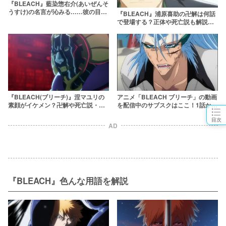
『BLEACH』藍染惣右介(あいぜんそ
うすけ)の名言が沁みる……彼の目的
『BLEACH』浦原喜助の卍解は何話
と最後を解説
で登場する？正体や死亡説も解説
【最終回その後もネタバレ】
『BLEACH(ブリーチ)』涅マユリの
アニメ「BLEACH ブリーチ」の動画
素顔がイケメン？卍解や死亡説・名
を配信中のサブスクはここ！1話から
言を徹底解説！声優は誰？
最終話まで
目次
AD
『BLEACH』色んな用語を解説