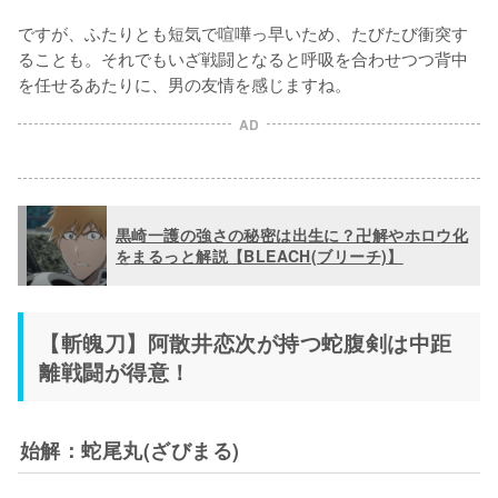
ですが、ふたりとも短気で喧嘩っ早いため、たびたび衝突す
ることも。それでもいざ戦闘となると呼吸を合わせつつ背中
を任せるあたりに、男の友情を感じますね。
AD
黒崎一護の強さの秘密は出生に？卍解やホロウ化
をまるっと解説【BLEACH(ブリーチ)】
【斬魄刀】阿散井恋次が持つ蛇腹剣は中距
離戦闘が得意！
始解：蛇尾丸(ざびまる)