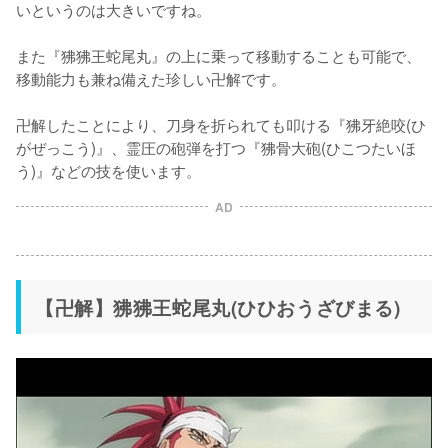
いというのは大きいですね。

また『狒狒王蛇尾丸』の上に乗って移動することも可能で、
移動能力も兼ね備えた珍しい卍解です。

卍解したことにより、刀身を折られても叩ける『狒牙絶咬(ひ
がぜっこう)』、霊圧の砲弾を打つ『狒骨大砲(ひこつたいほ
う)』などの技を使います。
AD
【卍解】狒狒王蛇尾丸(ひひおうざびまる)