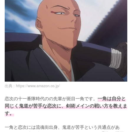
出典 :
https://www.amazon.co.jp/
恋次の十一番隊時代のの先輩が斑目一角です。
一角は自分と
同じく鬼道が苦手な恋次に、剣術メインの戦い方を教えま
す。
一角と恋次には流魂街出身、鬼道が苦手という共通点があ