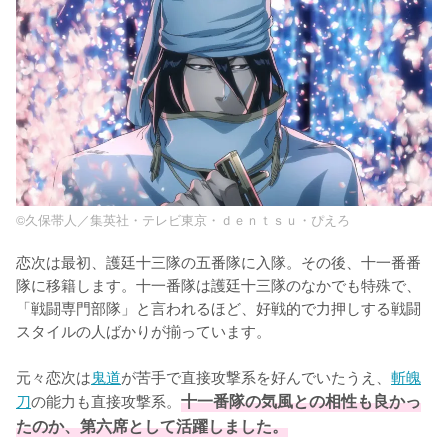
©久保帯人／集英社・テレビ東京・ｄｅｎｔｓｕ・ぴえろ
恋次は最初、護廷十三隊の五番隊に入隊。その後、十一番番
隊に移籍します。十一番隊は護廷十三隊のなかでも特殊で、
「戦闘専門部隊」と言われるほど、好戦的で力押しする戦闘
スタイルの人ばかりが揃っています。

元々恋次は
鬼道
が苦手で直接攻撃系を好んでいたうえ、
斬魄
刀
の能力も直接攻撃系。
十一番隊の気風との相性も良かっ
たのか、第六席として活躍しました。