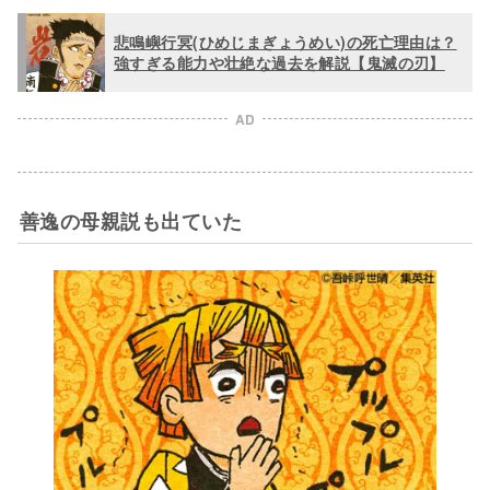
悲鳴嶼行冥(ひめじまぎょうめい)の死亡理由は？
強すぎる能力や壮絶な過去を解説【鬼滅の刃】
AD
善逸の母親説も出ていた