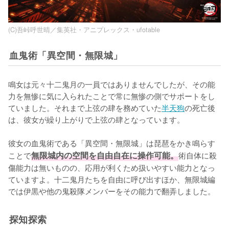
(C)吾峠呼世晴／集英社・アニプレックス・ufotable
血鬼術「異空間・無限城」
鳴女は元々十二鬼月の一員ではありませんでしたが、その能
力を無惨に気に入られたことで常に無惨の側でサポートをし
ていました。それまで上弦の肆を務めていた
半天狗
の死亡後
は、彼女が繰り上がりで上弦の肆となっています。

彼女の血鬼術である「異空間・無限城」は琵琶をかき鳴らす
ことで
無限城内の空間を自由自在に操作可能。
術自体に殺
傷能力は無いものの、応用が利くため扱いやすい能力となっ
ていますよ。十二鬼月たちを自由に呼び出すほか、無限城編
では伊黒や他の鬼殺隊メンバーをその能力で翻弄しました。
探知探索