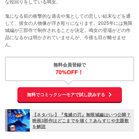
な役回りをしている鳴女。

鬼になる前の衝撃的な過去や鬼としての悲しい結末などを通
して、彼女の人物像が浮き彫りになります。2025年には無限
城編が三部作で制作されることが決定。鳴女の登場がどの作
品になるかは明かされていませんが、今後も目が離せませ
ん。
無料会員登録で
70%OFF！
無料でコミックシーモアで試し読みする
【ネタバレ】『鬼滅の刃』無限城編はいつ公開？
映画3部作はどこまでを描く？あらすじや主題歌
を解説