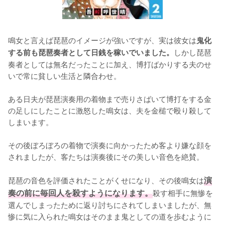
鳴女と言えば琵琶のイメージが強いですが、実は彼女は
鬼化
しかし琵琶
する前も琵琶奏者として日銭を稼いでいました。
奏者としては無名だったことに加え、博打ばかりする夫のせ
いで常に貧しい生活と隣合わせ。

ある日夫が琵琶演奏用の着物まで売りさばいて博打をする金
の足しにしたことに激怒した鳴女は、夫を金槌で殴り殺して
しまいます。

その後ぼろぼろの着物で演奏に向かったため客より嫌な顔を
されましたが、客たちは演奏後にその美しい音色を絶賛。

琵琶の音色を評価されたことがくせになり、その後鳴女は
演
奏の前に毎回人を殺すようになります。
殺す相手に無惨を
選んでしまったために返り討ちにされてしまいましたが、無
惨に気に入られた鳴女はそのまま鬼としての道を歩むように