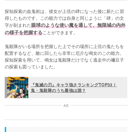
探知探索の血鬼術は、彼女が上弦の肆になった後に新たに習
得したものです。この能力では自身と同じように「肆」の文
字が刻まれた
眼球のような使い魔を通して、無限城の内外
の様子を把握する
ことができます。

鬼殺隊がいる場所を把握した上でその場所に上弦の鬼たちを
配置するなど、敵に回したら非常に厄介な鳴女のこの能力。
探知探索を用いて、鳴女は鬼殺隊だけでなく逃走中の禰豆子
の探索も図っていました。
『鬼滅の刃』キャラ強さランキングTOP33！
鬼・鬼殺隊のうち最強は誰？
AD