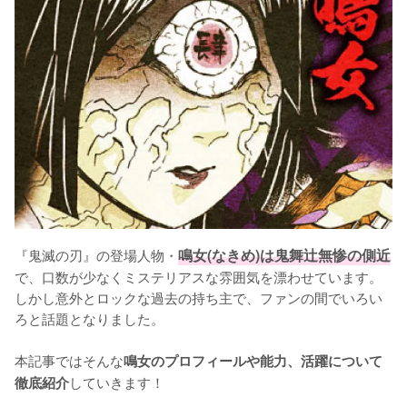
『鬼滅の刃』の登場人物・
鳴女(なきめ)は鬼舞辻無惨の側近
で、口数が少なくミステリアスな雰囲気を漂わせています。
しかし意外とロックな過去の持ち主で、ファンの間でいろい
ろと話題となりました。

本記事ではそんな
鳴女のプロフィールや能力、活躍について
していきます！

徹底紹介