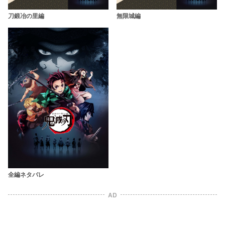
刀鍛冶の里編
無限城編
全編ネタバレ
AD