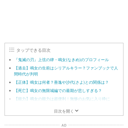
タップできる目次
『鬼滅の刃』上弦の肆・鳴女(なきめ)のプロフィール
【過去】鳴女の生前はシリアルキラー？ファンブックで人
間時代が判明
【正体】鳴女は何者？善逸や沙代(さよ)との関係は？
【死亡】鳴女の無限城編での最期が悲しすぎる？
【能力】鳴女の能力は超便利！無惨のお気に入り枠に
目次を開く
AD