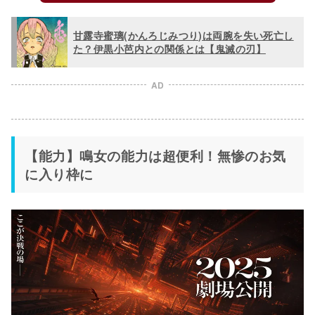
甘露寺蜜璃(かんろじみつり)は両腕を失い死亡し
た？伊黒小芭内との関係とは【鬼滅の刃】
AD
【能力】鳴女の能力は超便利！無惨のお気
に入り枠に