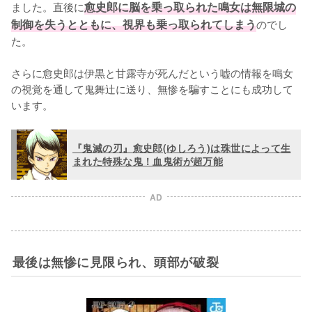
ました。直後に
愈史郎に脳を乗っ取られた鳴女は無限城の
制御を失うとともに、視界も乗っ取られてしまう
のでし
た。

さらに愈史郎は伊黒と甘露寺が死んだという嘘の情報を鳴女
の視覚を通して鬼舞辻に送り、無惨を騙すことにも成功して
います。
『鬼滅の刃』愈史郎(ゆしろう)は珠世によって生
まれた特殊な鬼！血鬼術が超万能
AD
最後は無惨に見限られ、頭部が破裂