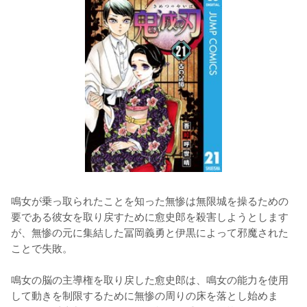
鳴女が乗っ取られたことを知った無惨は無限城を操るための
要である彼女を取り戻すために愈史郎を殺害しようとします
が、無惨の元に集結した冨岡義勇と伊黒によって邪魔された
ことで失敗。

鳴女の脳の主導権を取り戻した愈史郎は、鳴女の能力を使用
して動きを制限するために無惨の周りの床を落とし始めま