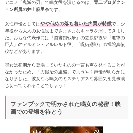
アニメ『鬼滅の刃』で鳴女役を演じるのは、
青二プロダクシ
です。

ョン所属の井上麻里奈
女性声優としては
やや低めの落ち着いた声質が特徴
で、少
年役から大人の女性役までさまざまなキャラを演じてきまし
た。おもな代表作には『図書館戦争』の笠原郁役や『進撃の
巨人』のアルミン・アルレルト役、『呪術廻戦』の禪院真依
役などがあります。

鳴女は初期から登場していたものの一言も声を発することが
なかったため、「刀鍛冶の里編」でようやく声優が明らかに
なりました。彼女なら鳴女のミステリアスな雰囲気を見事演
じ切ってくれることでしょう！
ファンブックで明かされた鳴女の秘密！映
画での登場を待とう