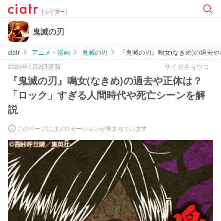
[ シアター ]
鬼滅の刃
ciatr
アニメ・漫画
鬼滅の刃
『鬼滅の刃』鳴女(なきめ)の過去
2025年7月2日更新
サイガキョウコ
『鬼滅の刃』鳴女(なきめ)の過去や正体は？
「ロック」すぎる人間時代や死亡シーンを解
説
このページにはプロモーションが含まれています