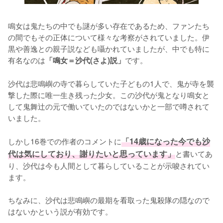
鳴女は鬼たちの中でも謎が多い存在であるため、ファンたち
の間でもその正体について様々な考察がされていました。伊
黒や善逸との親子説なども囁かれていましたが、中でも特に
有名なのは
です。

「鳴女＝沙代(さよ)説」
沙代は悲鳴嶼の寺で暮らしていた子どもの1人で、鬼が寺を襲
撃した際に唯一生き残った少女。この沙代が鬼となり鳴女と
して鬼舞辻の元で働いていたのではないかと一部で噂されて
いました。

しかし16巻での作者のコメントに
「14歳になった今でも沙
代は気にしており、謝りたいと思っています」
と書いてあ
り、沙代は今も人間として暮らしていることが示唆されてい
ます。

ちなみに、沙代は悲鳴嶼の最期を看取った鬼殺隊の隠なので
はないかという説が有効です。