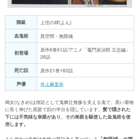
階級
上弦の肆(よん)
血鬼術
異空間・無限城
原作6巻51話/アニメ「竈門炭治郎 立志編」
初登場
26話
死亡話
原作21巻183話
声優
井上麻里奈
鳴女(なきめ)は側近として鬼舞辻無惨を支える鬼で、黒い着物
に長く伸びた黒髪で顔の半分を隠しています。
髪で隠された
下には不気味な単眼があり、その単眼を駆使した血鬼術を使
用します。
また彼女は鬼舞辻無惨が普段身を寄せている
「無限城」の管