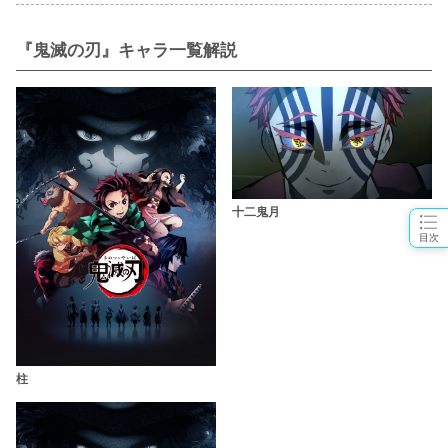
『鬼滅の刃』キャラ一覧解説
十二鬼月
目次
柱