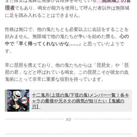
理者
でもあり、鳴女が能力を使用して呼んだ者以外は無限城
に足を踏み入れることはできません。

性格は無口で、他の鬼たちとも必要以上に会話をすることを
好みません。無限城で他の鬼たちが争いを始めた際も、
心の
と思っていたようで
中で「早く帰ってくれないかな……」
す。

常に琵琶を携えており、他の鬼たちからは「琵琶女」や「琵
琶の君」などと呼ばれている鳴女。この琵琶こそが彼女の血
鬼術にとって非常に重要な役割を持っています。
十二鬼月(上弦の鬼/下弦の鬼)メンバー一覧！各キ
ャラの最後や元ネタの病気が知りたい【鬼滅の
刃】
AD