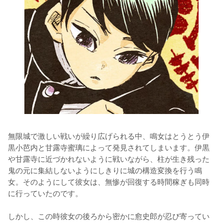
無限城で激しい戦いが繰り広げられる中、鳴女はとうとう伊
黒小芭内と甘露寺蜜璃によって発見されてしまいます。伊黒
や甘露寺に近づかれないように戦いながら、柱が生き残った
鬼の元に集結しないようにしきりに城の構造変換を行う鳴
女。そのようにして彼女は、無惨が回復する時間稼ぎも同時
に行っていたのです。

しかし、この時彼女の後ろから密かに愈史郎が忍び寄ってい