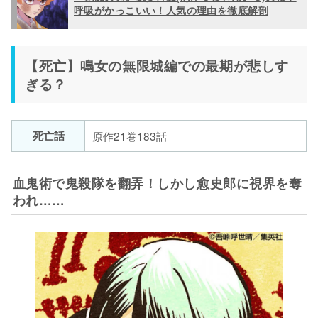
呼吸がかっこいい！人気の理由を徹底解剖
【死亡】鳴女の無限城編での最期が悲しす
ぎる？
死亡話
原作21巻183話
血鬼術で鬼殺隊を翻弄！しかし愈史郎に視界を奪
われ……