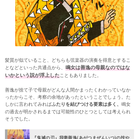
髪質が似ていること、どちらも弦楽器の演奏を得意とするこ
となどといった共通点から、
鳴女は善逸の母親なのではな
いかという説が浮上した
こともありました。

善逸が捨て子で母親がどんな人間かまったくわかっていなか
ったからこそ、考察の余地があったということでしょう。た
しかに言われてみれば
鳴女
ふたりを結びつける要素は多く、
の過去が明かされるまでは可能性のひとつとしては考えられ
そうでした。
『鬼滅の刃』我妻善逸(あがつまぜんいつ)の技や