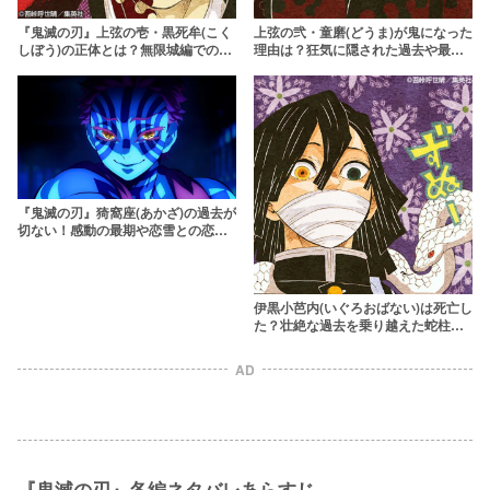
『鬼滅の刃』上弦の壱・黒死牟(こく
上弦の弐・童磨(どうま)が鬼になった
しぼう)の正体とは？無限城編での結
理由は？狂気に隠された過去や最期
末と壮絶な最期を解説
を解説【鬼滅の刃】
『鬼滅の刃』猗窩座(あかざ)の過去が
切ない！感動の最期や恋雪との恋の
結末を解説
伊黒小芭内(いぐろおばない)は死亡し
た？壮絶な過去を乗り越えた蛇柱を
徹底解説【鬼滅の刃】
AD
『鬼滅の刃』各編ネタバレあらすじ