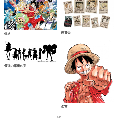
懸賞金
強さ
最強の悪魔の実
名言
AD