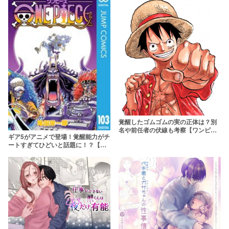
覚醒したゴムゴムの実の正体は？別
名や前任者の伏線も考察【ワンピー
ギア5がアニメで登場！覚醒能力がチ
ス】
ートすぎてひどいと話題に！？【ワ
ンピース】