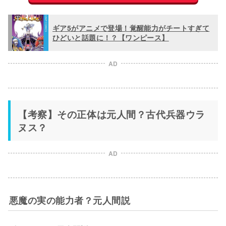
ギア5がアニメで登場！覚醒能力がチートすぎて
ひどいと話題に！？【ワンピース】
AD
【考察】その正体は元人間？古代兵器ウラ
ヌス？
AD
悪魔の実の能力者？元人間説