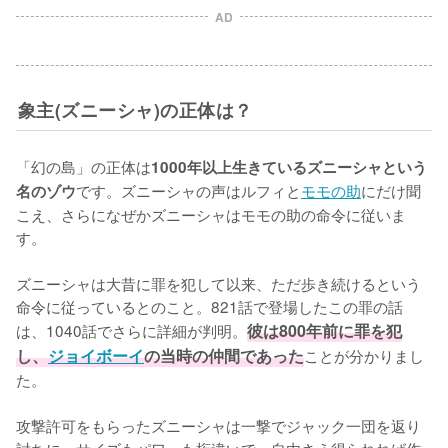
AD
象主(ズニーシャ)の正体は？
「幻の島」の正体は
1000年以上生きているズニーシャという
です。ズニーシャの声はルフィと
モモの助
にだけ聞
名のゾウ
こえ、さらになぜかズニーシャはモモの助の命令に従いま
す。

ズニーシャは大昔に罪を犯して以来、ただ歩き続けるという
命令に従っているとのこと。821話で登場したこの罪の話
は、1040話でさらに詳細が判明。
彼は800年前に罪を犯
し、
ジョイボーイ
の当時の仲間であった
ことが分かりまし
た。

攻撃許可をもらったズニーシャは一撃でジャック一団を返り