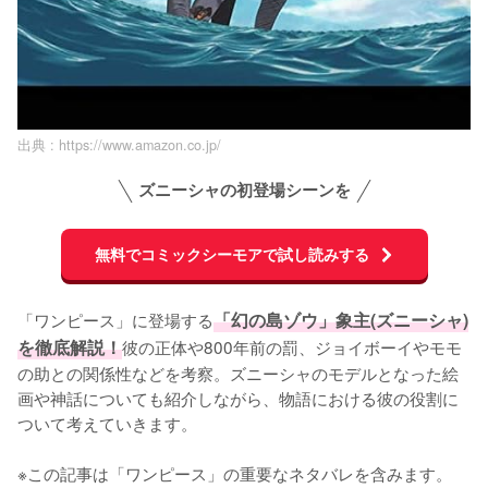
出典 :
https://www.amazon.co.jp/
ズニーシャの初登場シーンを
無料でコミックシーモアで試し読みする
「ワンピース」に登場する
「幻の島ゾウ」象主(ズニーシャ)
を徹底解説！
彼の正体や800年前の罰、ジョイボーイやモモ
の助との関係性などを考察。ズニーシャのモデルとなった絵
画や神話についても紹介しながら、物語における彼の役割に
ついて考えていきます。

※この記事は「ワンピース」の重要なネタバレを含みます。