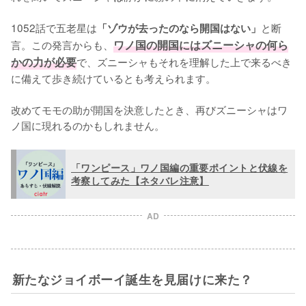
1052話で五老星は
と断
「ゾウが去ったのなら開国はない」
言。この発言からも、
ワノ国の開国にはズニーシャの何ら
かの力が必要
で、ズニーシャもそれを理解した上で来るべき
に備えて歩き続けているとも考えられます。

改めてモモの助が開国を決意したとき、再びズニーシャはワ
ノ国に現れるのかもしれません。
「ワンピース」ワノ国編の重要ポイントと伏線を
考察してみた【ネタバレ注意】
AD
新たなジョイボーイ誕生を見届けに来た？