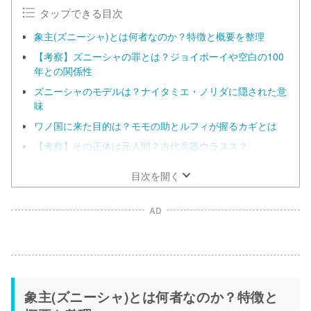
e
タップできる目次
象主(ズニーシャ)とは何者なのか？特徴と概要を整理
【考察】ズニーシャの罪とは？ジョイボーイや空白の100
年との関係性
ズニーシャのモデルは？ナイタミエ・ノリダに隠された意
味
ワノ国に来た目的は？モモの助とルフィが握るカギとは
【考察】その正体は元人間？古代兵器ウラヌス？
目次を開く
AD
象主(ズニーシャ)とは何者なのか？特徴と