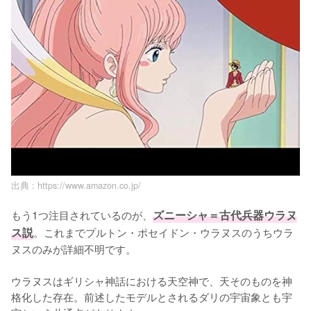
出典 :
https://www.amazon.co.jp/
もう1つ注目されているのが、
ズニーシャ＝古代兵器ウラヌ
ス説
。これまでプルトン・ポセイドン・ウラヌスのうちウラ
ヌスのみが詳細不明です。

ウラヌスはギリシャ神話における天空神で、天そのものを神
格化した存在。前述したモデルとされるダリの宇宙象とも宇