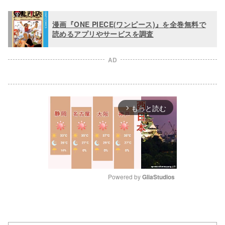
漫画『ONE PIECE(ワンピース)』を全巻無料で
読めるアプリやサービスを調査
AD
もっと読む
arrow_forward_ios
Powered by 
GliaStudios
M
u
t