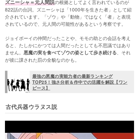
ズニーシャ＝元人間説
の根拠としてよく言われているのが
822話の台詞。ズニーシャは「1000年を生きた者」として紹
介されています。「ゾウ」や「動物」ではなく「者」と表現
されているので、元人間の可能性があるという考察です。

ジョイボーイの仲間だったことや、モモの助との会話を考え
ると、たしかにかつては人間だったとしても不思議ではあり
ません。
、それ
悪魔の実を食べてゾウの姿として歩き続ける
が彼に課された罰の全貌なのかも。
最強の悪魔の実能力者の最新ランキング
TOP25！強さ分析＆作中での活躍を解説【ワン
ピース】
古代兵器ウラヌス説