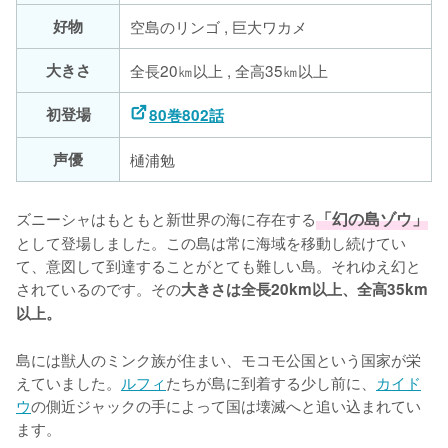
好物
空島のリンゴ , 巨大ワカメ
大きさ
全長20㎞以上 , 全高35㎞以上
初登場
80巻802話
声優
樋浦勉
ズニーシャはもともと新世界の海に存在する
「幻の島ゾウ」
として登場しました。この島は常に海域を移動し続けてい
て、意図して到達することがとても難しい島。それゆえ幻と
されているのです。その
大きさは全長20km以上、全高35km
以上。
島には獣人のミンク族が住まい、モコモ公国という国家が栄
えていました。
ルフィ
たちが島に到着する少し前に、
カイド
ウ
の側近ジャックの手によって国は壊滅へと追い込まれてい
ます。