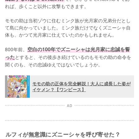
れば、歩くこと以外に攻撃もできます。

モモの助は当初ゾウに住むミンク族が光月家の兄弟分だとし
て島に向かっていました。ミンク族だけでなくズニーシャ自
体も、かつて光月家に仕えていたのかもしれません。

800年前、
空白の100年でズニーシャは光月家に忠誠を誓
った
とすると、その後歩き続けているのもモモの助の命令を
聞くのも、その忠誠ゆえではないでしょうか。
モモの助の正体を完全解説！大人に成長した姿が
イケメン？【ワンピース】
AD
ルフィが無意識にズニーシャを呼び寄せた？