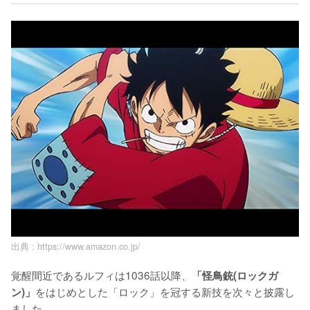
出典 :
https://www.amazon.co.jp/
覚醒間近であるルフィは1036話以降、
「怪鳥銃(ロックガ
をはじめとした「ロック」を冠する新技を次々と披露し
ン)」
ました。
