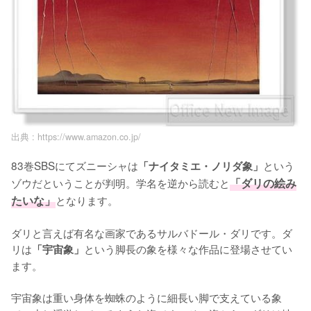
出典 :
https://www.amazon.co.jp/
83巻SBSにてズニーシャは
という
「ナイタミエ・ノリダ象」
ゾウだということが判明。学名を逆から読むと
「ダリの絵み
たいな」
となります。

ダリと言えば有名な画家であるサルバドール・ダリです。ダ
リは
という脚長の象を様々な作品に登場させてい
「宇宙象」
ます。

宇宙象は重い身体を蜘蛛のように細長い脚で支えている象