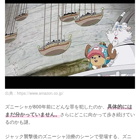
出典 :
https://www.amazon.co.jp/
ズニーシャが800年前にどんな罪を犯したのか、
具体的には
まだ分かっていません。
さらにどこに向かって歩き続けてい
るのかも謎。

ジャック襲撃後のズニーシャ治療のシーンで登場する、ズニ