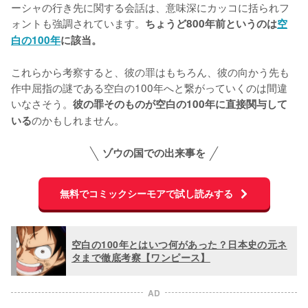
ーシャの行き先に関する会話は、意味深にカッコに括られフ
ォントも強調されています。
ちょうど800年前というのは
空
白の100年
に該当。
これらから考察すると、彼の罪はもちろん、彼の向かう先も
作中屈指の謎である空白の100年へと繋がっていくのは間違
いなさそう。
彼の罪そのものが空白の100年に直接関与して
のかもしれません。
いる
ゾウの国での出来事を
無料でコミックシーモアで試し読みする
空白の100年とはいつ何があった？日本史の元ネ
タまで徹底考察【ワンピース】
AD