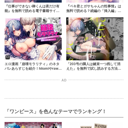
『仕事ができない榊くんは夜だけ有
『ペキ君とガサちゃんの性事情』は
能』を無料で読める電子書籍サイト
無料で読める？続編の「挿入編」と
はある？漫画rawやhitomiに注意！
「中出し編」をネタバレ含めて紹介
【rawやhitomiは危険】
エロ漫画「崩壊モラリティ」のネタ
「203号の隣人は鍵束一つ残して消
バレあらすじを紹介！hitomiやrawで
えた」を無料で試し読みする方法
無料で読める？違法漫画サイトは危
は？hitomiやRAWは危険【閏あく
険！【よよよい】
あ】
AD
「ワンピース」を色んなテーマでランキング！