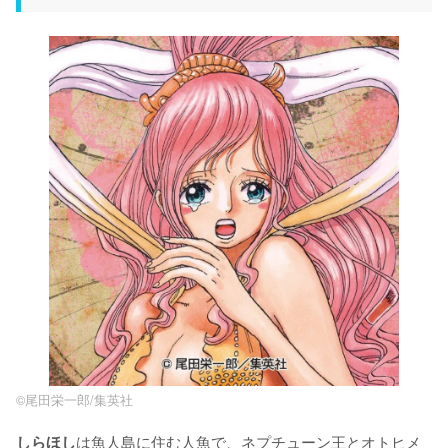
©︎尾田栄一郎/集英社
は魚人島に住む人魚で、ネプチューン王とオトヒメ
しらほし