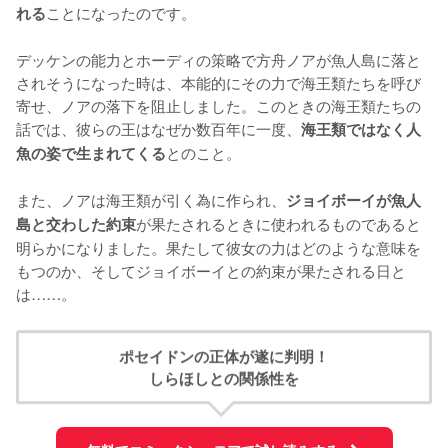
ことになったのです。

れる
デッケンの能力とホーディの策略で方舟ノアが魚人島に落と
されそうになった時は、本能的にその力で海王類たちを呼び
寄せ、ノアの落下を阻止しました。このときの海王類たちの
話では、彼らの王はなぜか数百年に一度、
海王類ではなく人
とのこと。

魚の姿で生まれてくる
また、ノアは海王類が引く為に作られ、
ジョイボーイが魚人
が果たされるときに使われるものであると
島と交わした約束
明らかになりました。果たして彼女の力はどのような意味を
もつのか、そしてジョイボーイとの約束が果たされる日と
は……。
ポセイドンの正体が遂に判明！
しらほしとの関係性を