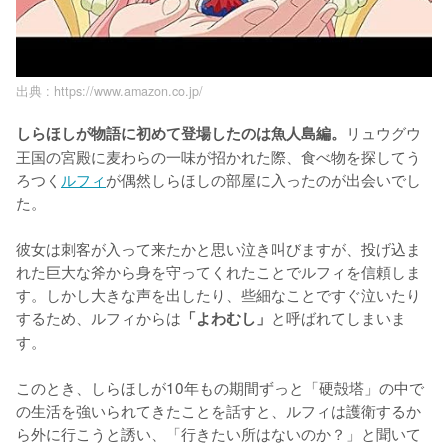
出典 :
https://www.amazon.co.jp/
リュウグウ
しらほしが物語に初めて登場したのは魚人島編。
王国の宮殿に麦わらの一味が招かれた際、食べ物を探してう
ろつく
ルフィ
が偶然しらほしの部屋に入ったのが出会いでし
た。

彼女は刺客が入って来たかと思い泣き叫びますが、投げ込ま
れた巨大な斧から身を守ってくれたことでルフィを信頼しま
す。しかし大きな声を出したり、些細なことですぐ泣いたり
するため、ルフィからは
と呼ばれてしまいま
「よわむし」
す。

このとき、しらほしが10年もの期間ずっと「硬殻塔」の中で
の生活を強いられてきたことを話すと、ルフィは護衛するか
ら外に行こうと誘い、「行きたい所はないのか？」と聞いて