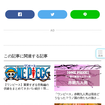
AD
この記事に関連する記事
目次
【ワンピース】重要すぎる空島編の
伏線をまとめてネタバレ紹介！羽の
正体やポーネグリフの謎は？
「ワンピース」赤鞘九人男は現在ど
うなった？ワノ国の侍たちの強さな
ど徹底追及