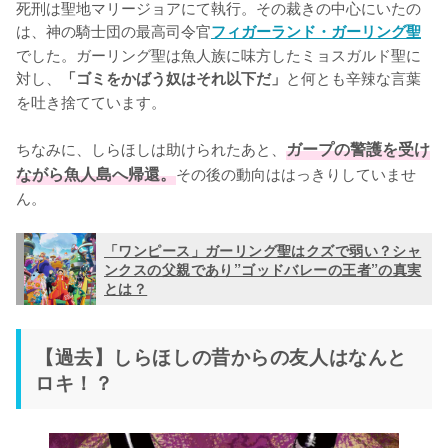
死刑は聖地マリージョアにて執行。その裁きの中心にいたの
は、神の騎士団の最高司令官
フィガーランド・ガーリング聖
でした。ガーリング聖は魚人族に味方したミョスガルド聖に
対し、
と何とも辛辣な言葉
「ゴミをかばう奴はそれ以下だ」
を吐き捨てています。

ちなみに、しらほしは助けられたあと、
ガープの警護を受け
ながら魚人島へ帰還。
その後の動向ははっきりしていませ
ん。
「ワンピース」ガーリング聖はクズで弱い？シャ
ンクスの父親であり”ゴッドバレーの王者”の真実
とは？
【過去】しらほしの昔からの友人はなんと
ロキ！？