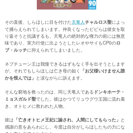
その直後、しらほしに目を付けた
天竜人
によっ
チャルロス聖
て捕らえられてしまいます。仲良くなったビビらは彼女を取
り返そうと抗議するも、天竜人の絶対的な権力の前には無意
味であり、実力行使に出ようとしたレオやサイもCP0の
ロ
に抑えられてしまいました。

ブ・ルッチ
ネプチューン王は我慢できるはずもなく手を出そうとします
が、それでもしらほしは亡き母の如く
「お父様いけません誰
と涙ながらに訴えます。

かを恨んでは」
そんな窮地を救ったのは、同じ天竜人である
ドンキホーテ・
でした。彼はかつてリュウグウ王国に流れ着
ミョスガルド聖
き、オトヒメに救われた人物。

彼は
と
「亡きオトヒメ王妃に諭され、人間にしてもらった」
感謝の意をあらわにし、今度は自分がしらほしたちの力にな