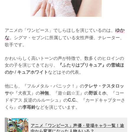
アニメの「ワンピース」でしらほしを演じているのは、
ゆか
な
。シグマ・セブンに所属している女性声優、ナレーター、
歌手です。

かわいらしく高いトーンの声が特徴で、数多くのヒロインの
女の子を演じてきており、
『ふたりはプリキュア』の雪城ほ
などはその代表。

のか / キュアホワイト
他にも、『フルメタル・パニック！』の
テレサ・テスタロッ
や『犬夜叉』の
、『遊☆戯☆王』の
、『コー
サ
神無
野坂ミホ
ドギアス 反逆のルルーシュ』の
、『カードキャプターさ
C.C.
くら』の
などを演じています。
李苺鈴
アニメ「ワンピース」声優・登場キャラ一覧！途
中から変更になった人物もいる？