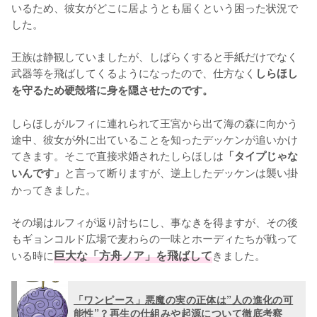
いるため、彼女がどこに居ようとも届くという困った状況で
した。

王族は静観していましたが、しばらくすると手紙だけでなく
武器等を飛ばしてくるようになったので、仕方なく
しらほし
を守るため硬殻塔に身を隠させたのです。
しらほしがルフィに連れられて王宮から出て海の森に向かう
途中、彼女が外に出ていることを知ったデッケンが追いかけ
てきます。そこで直接求婚されたしらほしは
「タイプじゃな
と言って断りますが、逆上したデッケンは襲い掛
いんです」
かってきました。

その場はルフィが返り討ちにし、事なきを得ますが、その後
もギョンコルド広場で麦わらの一味とホーディたちが戦って
いる時に
巨大な「方舟ノア」を飛ばして
きました。
「ワンピース」悪魔の実の正体は”人の進化の可
能性”？再生の仕組みや起源について徹底考察