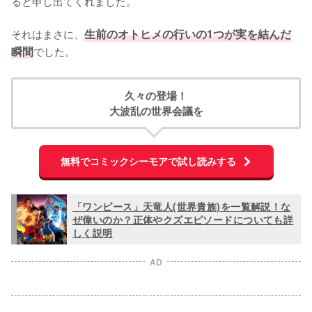
ると申し出てくれました。

それはまさに、
生前のオトヒメの行いの1つが実を結んだ
瞬間
でした。
久々の登場！
大波乱の世界会議を
無料でコミックシーモアで試し読みする
「ワンピース」天竜人(世界貴族)を一覧解説！な
ぜ偉いのか？正体やクズエピソードについても詳
しく説明
AD