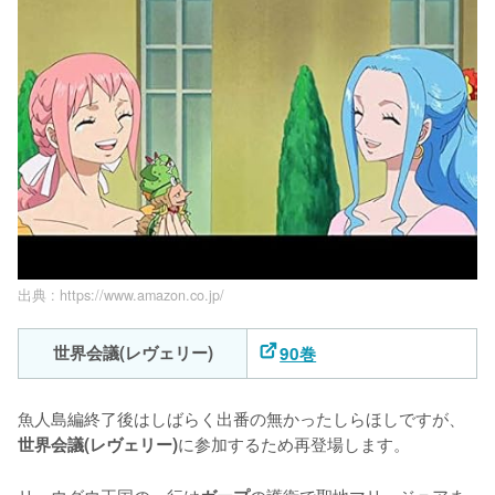
出典 :
https://www.amazon.co.jp/
世界会議(レヴェリー)
90巻
魚人島編終了後はしばらく出番の無かったしらほしですが、
に参加するため再登場します。

世界会議(レヴェリー)