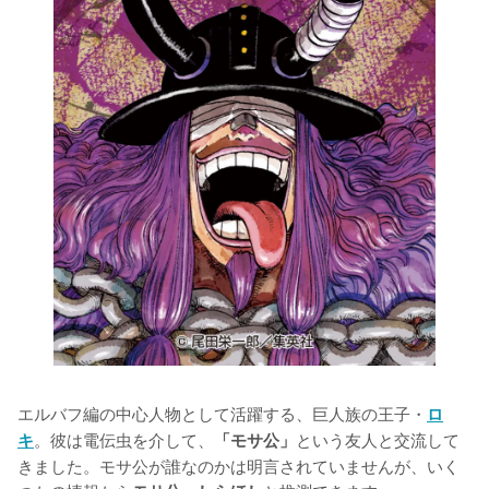
エルバフ編の中心人物として活躍する、巨人族の王子・
ロ
。彼は電伝虫を介して、
という友人と交流して
キ
「モサ公」
きました。モサ公が誰なのかは明言されていませんが、いく