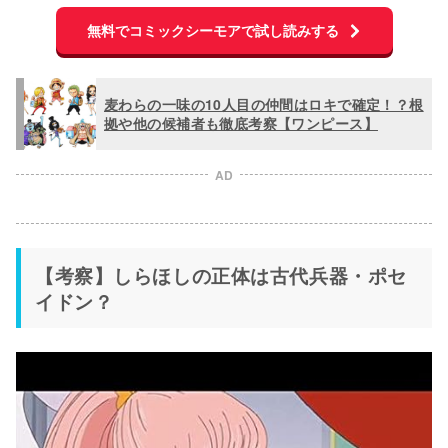
無料でコミックシーモアで試し読みする
麦わらの一味の10人目の仲間はロキで確定！？根
拠や他の候補者も徹底考察【ワンピース】
AD
【考察】しらほしの正体は古代兵器・ポセ
イドン？