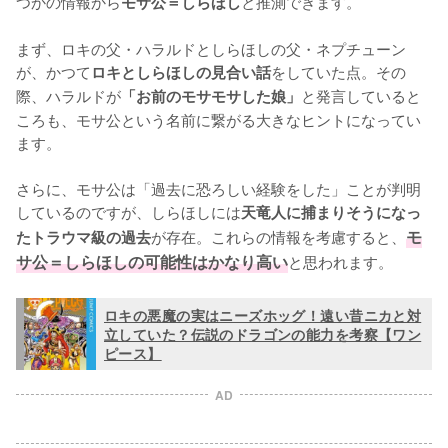
つかの情報から
と推測できます。

モサ公＝しらほし
まず、ロキの父・ハラルドとしらほしの父・ネプチューン
が、かつて
をしていた点。その
ロキとしらほしの見合い話
際、ハラルドが
と発言していると
「お前のモサモサした娘」
ころも、モサ公という名前に繋がる大きなヒントになってい
ます。

さらに、モサ公は「過去に恐ろしい経験をした」ことが判明
しているのですが、しらほしには
天竜人に捕まりそうになっ
が存在。これらの情報を考慮すると、
モ
たトラウマ級の過去
サ公＝しらほしの可能性はかなり高い
と思われます。
ロキの悪魔の実はニーズホッグ！遠い昔ニカと対
立していた？伝説のドラゴンの能力を考察【ワン
ピース】
AD