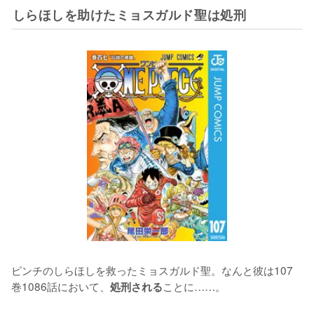
しらほしを助けたミョスガルド聖は処刑
ピンチのしらほしを救ったミョスガルド聖。なんと彼は107
巻1086話において、
ことに……。

処刑される