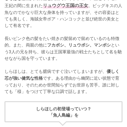
王妃の間に生まれた
リュウグウ王国の王女
。ビッグキスの人
魚なのでかなり巨大な身体を持っていますが、その容姿はと
ても美しく、海賊女帝ボア・ハンコックと並び絶世の美女と
して有名です。

長いピンク色の髪をたい焼きの髪留めで留めているのも特徴
的。また、両親の他に
とい
フカボシ、リュウボシ、マンボシ
う3人の兄を持ち、彼らは王国軍最強の戦士たちとして名を馳
せながら国を守っています。

しらほしは、とても臆病ですぐ泣いてしまいますが、
優しく
です。ある理由から幽閉に近い状態で育
芯が強い健気な性格
っており、そのためか世間知らずでお世辞も苦手。誰に対し
ても「様」をつけて丁寧な口調で話します。
しらほしの初登場っていつ？
「魚人島編」を