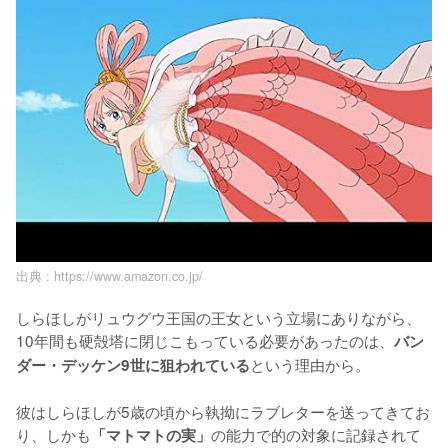
出典 :
https://www.amazon.co.jp/
しらほしがリュウグウ王国の王女という立場にありながら、
10年間も硬殻塔に閉じこもっている必要があったのは、
バン
という理由から。

ダー・デッケン9世に狙われている
彼はしらほしが5歳の頃から執拗にラブレターを送ってきてお
り、しかも
の能力で的の対象に記録されて
「マトマトの実」