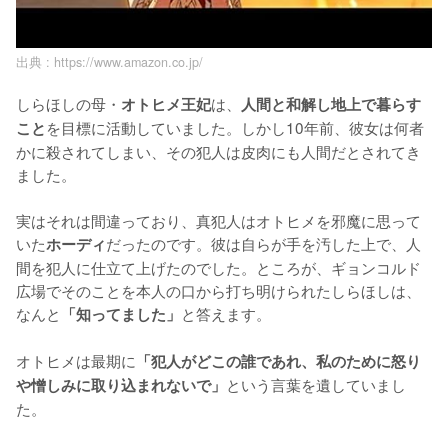
出典 :
https://www.amazon.co.jp/
しらほしの母・
は、
オトヒメ王妃
人間と和解し地上で暮らす
を目標に活動していました。しかし10年前、彼女は何者
こと
かに殺されてしまい、その犯人は皮肉にも人間だとされてき
ました。

実はそれは間違っており、真犯人はオトヒメを邪魔に思って
いた
だったのです。彼は自らが手を汚した上で、人
ホーディ
間を犯人に仕立て上げたのでした。ところが、ギョンコルド
広場でそのことを本人の口から打ち明けられたしらほしは、
なんと
と答えます。

「知ってました」
オトヒメは最期に
「犯人がどこの誰であれ、私のために怒り
という言葉を遺していまし
や憎しみに取り込まれないで」
た。
