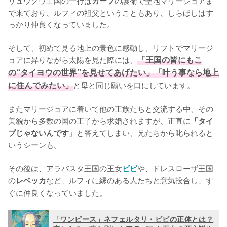
リュウグウ王国の一行は
の護衛で聖地マリージョアま
ガープ
で来ており、ルフィの祖父ということもあり、しらほしはす
っかり仲良くなっていました。

そして、初めて見る地上の景色に感動し、リフトでマリージ
ョアに昇りながら太陽を見た際には、
「王国の皆にもこ
の“タイヨウの世界”を見せてあげたい」「叶う事なら地上
に住んでみたい」
と母と同じ願いを口にしています。

またマリージョアに着いて他の王族たちと交流する中、その
美貌から多数の国の王子から求婚されますが、正直に
「タイ
と答えてしまい、兄たちから叱られると
プじゃないんです」
いうシーンも。

その後は、アラバスタ王国の王女
や、ドレスローザ王国
ビビ
の
など、ルフィに縁のある人たちと意気投合し、す
レベッカ
ぐに仲良くなっていました。
「ワンピース」ネフェルタリ・ビビの正体とは？