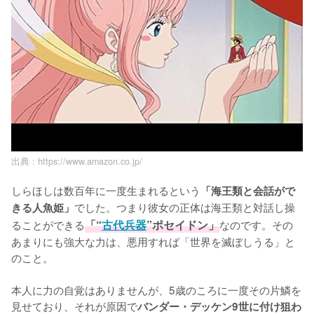
出典 :
https://www.amazon.co.jp/
しらほしは数百年に一度生まれるという
「海王類と会話がで
でした。つまり彼女の正体は海王類と対話し操
きる人魚姫」
ることができる
「“
古代兵器
”ポセイドン」
なのです。その
あまりにも強大な力は、悪用すれば「世界を滅ぼしうる」と
のこと。

本人に力の自覚はありませんが、5歳のころに一度その片鱗を
見せており、それが原因で
バンダー・デッケン9世に付け狙わ