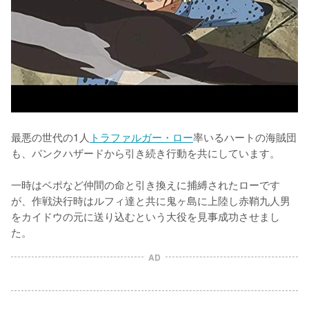
最悪の世代の1人
トラファルガー・ロー
率いるハートの海賊団
も、パンクハザードから引き続き行動を共にしています。

一時はベポなど仲間の命と引き換えに捕縛されたローです
が、作戦決行時はルフィ達と共に鬼ヶ島に上陸し赤鞘九人男
をカイドウの元に送り込むという大役を見事成功させまし
た。
AD