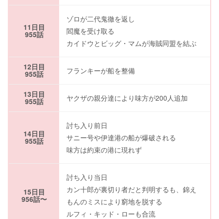
ゾロが二代鬼徹を返し
11日目
閻魔を受け取る
955話
カイドウとビッグ・マムが海賊同盟を結ぶ
12日目
フランキーが船を整備
955話
13日目
ヤクザの親分達により味方が200人追加
955話
討ち入り前日
14日目
サニー号や伊達港の船が爆破される
955話
味方は約束の港に現れず
討ち入り当日
カン十郎が裏切り者だと判明するも、錦え
15日目
956話〜
もんのミスにより窮地を脱する
ルフィ・キッド・ローも合流