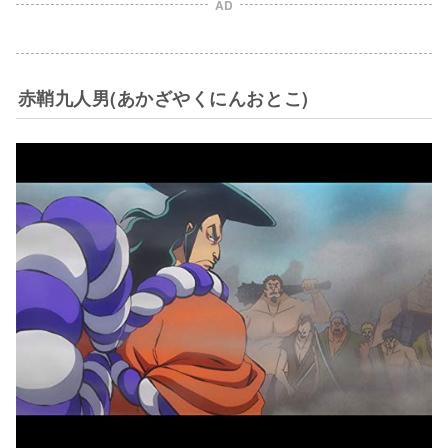
AD
赤鞘九人男(あかざやくにんおとこ)