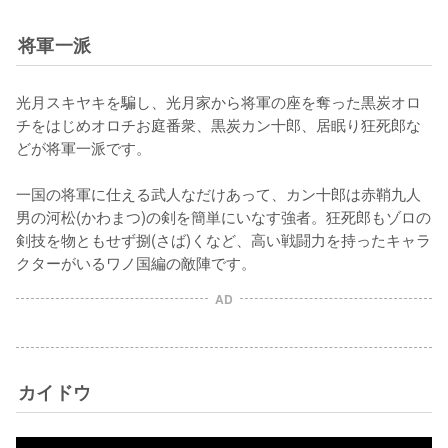
将軍一派
光月スキヤキを騙し、光月家から将軍の座を奪った黒炭オロ
チをはじめオロチお庭番衆、黒炭カン十郎、居眠り狂死郎な
どが将軍一派です。

一国の将軍に仕える武人なだけあって、カン十郎は赤鞘九人
男の河松(かわまつ)の剣を簡単にいなす強者。狂死郎もゾロの
剣技を物ともせず捌(さば)くなど、高い戦闘力を持ったキャラ
クターがいるワノ国編の敵陣です。
AD
カイドウ