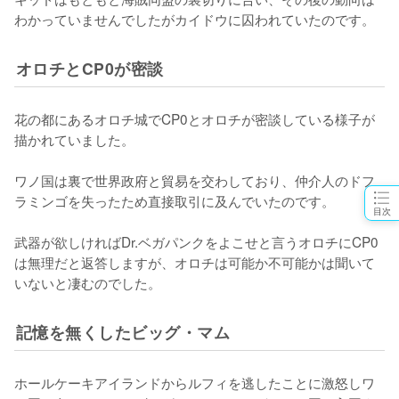
わかっていませんでしたがカイドウに囚われていたのです。
オロチとCP0が密談
花の都にあるオロチ城でCP0とオロチが密談している様子が
描かれていました。

ワノ国は裏で世界政府と貿易を交わしており、仲介人のドフ
ラミンゴを失ったため直接取引に及んでいたのです。

目次
武器が欲しければDr.ベガパンクをよこせと言うオロチにCP0
は無理だと返答しますが、オロチは可能か不可能かは聞いて
いないと凄むのでした。
記憶を無くしたビッグ・マム
ホールケーキアイランドからルフィを逃したことに激怒しワ