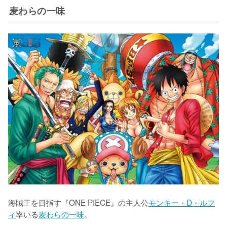
麦わらの一味
海賊王を目指す『ONE PIECE』の主人公
モンキー・D・ルフ
ィ
率いる
麦わらの一味
。
