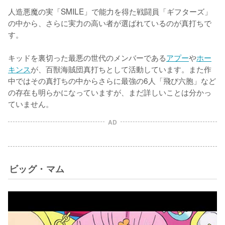
人造悪魔の実「SMILE」で能力を得た戦闘員「ギフターズ」
の中から、さらに実力の高い者が選ばれているのが真打ちで
す。

キッドを裏切った最悪の世代のメンバーである
アプー
や
ホー
キンス
が、百獣海賊団真打ちとして活動しています。また作
中ではその真打ちの中からさらに最強の6人「飛び六胞」など
の存在も明らかになっていますが、まだ詳しいことは分かっ
ていません。
AD
ビッグ・マム