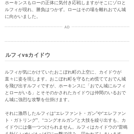
ホーキンスもローの正体に気付き応戦しますがそこにゾロと
ルフィが現れ、勝負はつかず。ローはその場を離れおでん城
に向かいました。
AD
ルフィvsカイドウ
ルフィが気にかけていたおこぼれ町の上空に、カイドウが
直々に姿を現します。おこぼれ町を守るため慌てておでん城
を飛び出すルフィですが、ホーキンスに「おでん城にルフィ
とローがいる」とそそのかされたカイドウは仲間のいるおで
ん城に強烈な攻撃を仕掛けます。

それに激昂したルフィは“エレファント・ガン”や“エレファン
ト・ガトリング”、“コングオルガン”と大技を繰り出すも、カ
イドウには傷一つつけられません。ルフィはカイドウの“雷鳴
八卦(らいめいはっけ)”に一撃で沈み、囚われてしまいます。