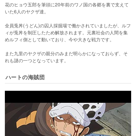
花のヒョウ五郎を筆頭に20年前のワノ国の各郷を裏で支えて
いた6人のヤクザ達。

全員兎丼(うどん)の囚人採掘場で働かされていましたが、ルフ
ィが兎丼を制圧したため解放されます。元裏社会の人間を集
めルフィ側として動いており、今や大きな戦力です。

また九里のヤクザの親分のみまだ明らかになっておらず、そ
れも謎の一つとなっています。
ハートの海賊団