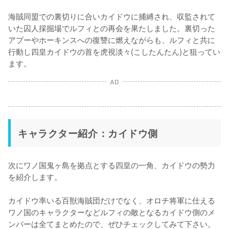
海賊同盟での裏切りに合いカイドウに捕縛され、収監されて
いた囚人採掘場でルフィとの再会を果たしました。裏切った
アプーやホーキンスへの復讐に燃えながらも、ルフィと共に
行動し四皇カイドウの首を虎視淡々(こしたんたん)と狙ってい
ます。
AD
キャラクター紹介：カイドウ側
次にワノ国鬼ヶ島を拠点とする四皇の一角、カイドウの勢力
を紹介します。

カイドウ率いる百獣海賊団だけでなく、オロチ将軍に仕える
ワノ国のキャラクターなどルフィの敵となるカイドウ側のメ
ンバーは全てまとめたので、ぜひチェックしてみて下さい。