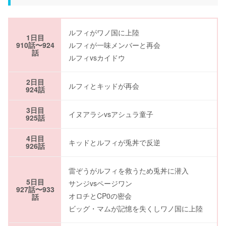
ルフィがワノ国に上陸
1日目
910話〜924
ルフィが一味メンバーと再会
話
ルフィvsカイドウ
2日目
ルフィとキッドが再会
924話
3日目
イヌアラシvsアシュラ童子
925話
4日目
キッドとルフィが兎丼で反逆
926話
雷ぞうがルフィを救うため兎丼に潜入
5日目
サンジvsページワン
927話〜933
オロチとCP0の密会
話
ビッグ・マムが記憶を失くしワノ国に上陸