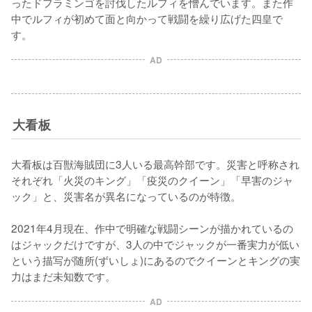
ったドフラミンゴを討伐したルフィを憎んでいます。また作
中でルフィが初めて面と向かって戦闘を繰り広げた四皇で
す。
AD
大看板
大看板は百獣海賊団に3人いる最高幹部です。災害と呼称され
それぞれ「火災のキング」「疫災のクイーン」「早害のジャ
ック」と、災害名が異名になっているのが特徴。

2021年4月現在、作中で明確な戦闘シーンが描かれているの
はジャックだけですが、3人の中でジャックが一番実力が低い
という描写が随所(ずいしょ)にあるのでクイーンとキングの実
力はまだ未知数です。
AD