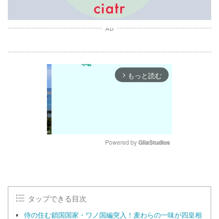
AD
もっと読む
arrow_forward_ios
Powered by 
GliaStudios
M
u
t
e
タップできる目次
侍の住む鎖国国家・ワノ国編突入！麦わらの一味が四皇相