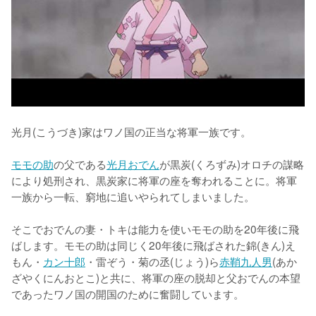
光月(こうづき)家はワノ国の正当な将軍一族です。

モモの助
の父である
光月おでん
が黒炭(くろずみ)オロチの謀略
により処刑され、黒炭家に将軍の座を奪われることに。将軍
一族から一転、窮地に追いやられてしまいました。

そこでおでんの妻・トキは能力を使いモモの助を20年後に飛
ばします。モモの助は同じく20年後に飛ばされた錦(きん)え
もん・
カン十郎
・雷ぞう・菊の丞(じょう)ら
赤鞘九人男
(あか
ざやくにんおとこ)と共に、将軍の座の脱却と父おでんの本望
であったワノ国の開国のために奮闘しています。