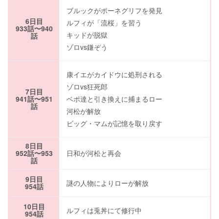
ブルックがポーネグリフを発見
6日目
ルフィが「流桜」を習う
933話〜940
キッドが脱獄
話
ゾロvs鎌ぞう
康イエがカイドウに処刑される
ゾロvs狂死郎
7日目
941話〜951
ベポ達と引き換えに捕まるロー
話
河松が解放
ビッグ・マムが記憶を取り戻す
8日目
952話〜953
日和が河松と再会
話
9日目
謎の人物によりローが解放
954話
10日目
ルフィは兎丼にて修行中
954話