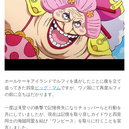
ホールケーキアイランドでルフィを逃がしたことに腹を立て
追ってきた四皇
ビッグ・マム
ですが、ワノ国にて再度ルフィ
の前に立ちはだかります。

一度は滝登りの衝撃で記憶喪失になりチョッパーらと行動を
共にしていましたが、現在は記憶を取り戻しカイドウと四皇
同士の海賊同盟を結び「ワンピース」を取りに行くことを宣
言しました。