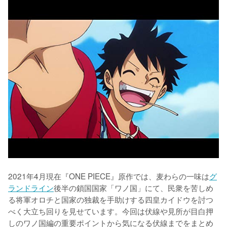
2021年4月現在『ONE PIECE』原作では、麦わらの一味は
グ
ランドライン
後半の鎖国国家「ワノ国」にて、民衆を苦しめ
る将軍オロチと国家の独裁を手助けする四皇カイドウを討つ
べく大立ち回りを見せています。今回は伏線や見所が目白押
しのワノ国編の重要ポイントから気になる伏線までをまとめ