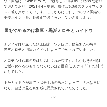
ワノ国編は『ONE PIECE』では珍しく何幕かに分かれた構成
で進んでおり、2021年4月現在、原作は第3幕のクライマック
スに差し掛かっています。ここからはこれまでのワノ国編の
重要ポイントを、各幕別でおさらいしていきましょう。
国を治めるのは将軍・黒炭オロチとカイドウ
ルフィが降り立った鎖国国家・ワノ国は、傍若無人の将軍・
黒炭オロチと四皇カイドウによって治められていました。

オロチの住む花の都は活気に溢れた街です。しかしその他は
ご飯を食べるのもままならないほど困窮(こんきゅう)した村ば
かりでした。

またカイドウが建てた武器工場の汚水によって川の水は毒に
なり、自然は見るも無残に汚染されていたのでした。
AD