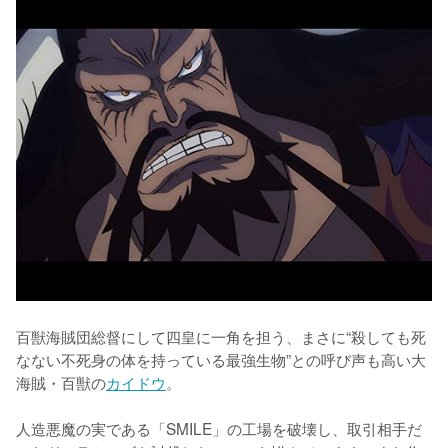
百獣海賊団総督にして四皇に一角を担う、まさに“殺しても死
なない不死身の体を持っている最強生物”との呼び声も高い大
海賊・百獣の
カイドウ
。

人造悪魔の実である「SMILE」の工場を破壊し、取引相手だ