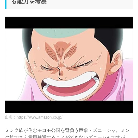
る能力を考察
出典 :
https://www.amazon.co.jp/
ミンク族が住むモコモ公国を背負う巨象・ズニーシャ。ミン
ク族でさえ意思疎通することができないズニーシャですが、