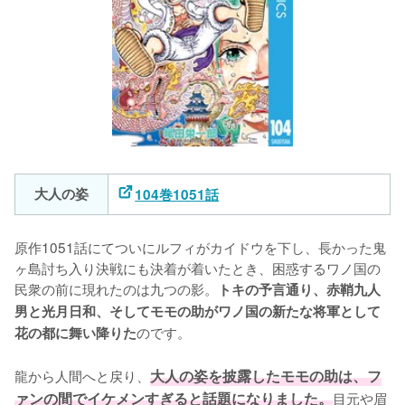
大人の姿
104巻1051話
原作1051話にてついにルフィがカイドウを下し、長かった鬼
ヶ島討ち入り決戦にも決着が着いたとき、困惑するワノ国の
民衆の前に現れたのは九つの影。
トキの予言通り、赤鞘九人
男と光月日和、そしてモモの助がワノ国の新たな将軍として
のです。

花の都に舞い降りた
龍から人間へと戻り、
大人の姿を披露したモモの助は、フ
ァンの間でイケメンすぎると話題になりました。
目元や眉