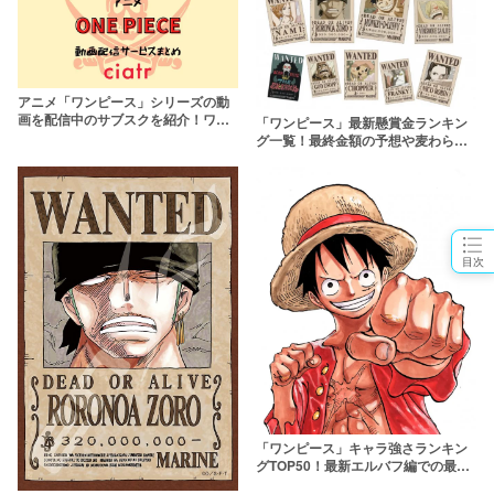
アニメ「ワンピース」シリーズの動
画を配信中のサブスクを紹介！ワノ
「ワンピース」最新懸賞金ランキン
国編まで無料視聴しよう
グ一覧！最終金額の予想や麦わらの
一味の推移を徹底解説
目次
「ワンピース」キャラ強さランキン
グTOP50！最新エルバフ編での最強
は一体誰だ【強さ議論】