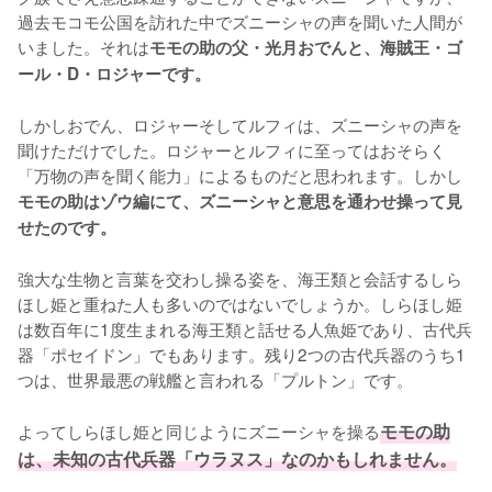
過去モコモ公国を訪れた中でズニーシャの声を聞いた人間が
いました。それは
モモの助の父・光月おでんと、海賊王・ゴ
ール・D・ロジャーです。
しかしおでん、ロジャーそしてルフィは、ズニーシャの声を
聞けただけでした。ロジャーとルフィに至ってはおそらく
「万物の声を聞く能力」によるものだと思われます。しかし
モモの助はゾウ編にて、ズニーシャと意思を通わせ操って見
せたのです。
強大な生物と言葉を交わし操る姿を、海王類と会話するしら
ほし姫と重ねた人も多いのではないでしょうか。しらほし姫
は数百年に1度生まれる海王類と話せる人魚姫であり、古代兵
器「ポセイドン」でもあります。残り2つの古代兵器のうち1
つは、世界最悪の戦艦と言われる「プルトン」です。

よってしらほし姫と同じようにズニーシャを操る
モモの助
は、未知の古代兵器「ウラヌス」なのかもしれません。