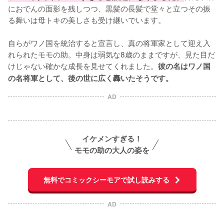
におでんの面影を残しつつ、黒髪の長髪で堂々と立つその振
る舞いは母トキの美しさも受け継いでいます。

自らがワノ国を統治すると宣言し、真の将軍家として迎え入
れられたモモの助。中身は弱気な8歳のままですが、見た目だ
けじゃない確かな成長を見せてくれました。
彼の名はワノ国
の名将軍として、後の世に広く轟いたそうです。
AD
イケメンすぎる！
モモの助の大人の姿を
無料でコミックシーモアで試し読みする
AD