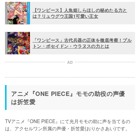
【ワンピース】人魚姫しらほしの秘めたる力と
は？リュウグウ王国1可愛い王女
「ワンピース」古代兵器の正体を徹底考察！プル
トン・ポセイドン・ウラヌスの力とは
AD
アニメ『ONE PIECE』モモの助役の声優
は折笠愛
TVアニメ『ONE PIECE』にて光月モモの助に声を当てるの
は、アクセルワン所属の声優・折笠愛(おりかさあい)です。
