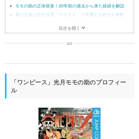
モモの助の正体発覚！20年前の過去から来た経緯を解説
真の正体は古代兵器「ウラヌス」？共通する能力を考察
目次を開く
AD
「ワンピース」光月モモの助のプロフィー
ル