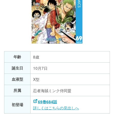
年齢
8歳
誕生日
10月7日
血液型
X型
所属
忍者海賊ミンク侍同盟
69巻684話
初登場
詳しくはこちらの見出しへ