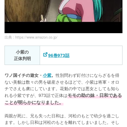
出典 :
https://www.amazon.co.jp/
小紫の
96巻973話
正体判明
性別問わず釘付けにならざるを得
ワノ国イチの遊女・
小紫
。
ない美貌は数々の男を破産させるほどで、小紫は将軍・オロ
チでさえも虜にしています。花魁の中では悪女としても知ら
れる小紫ですが、973話で正体は
モモの助の妹・日和である
ことが明らかになりました。
両親が死に、兄も失った日和は、河松のもとで幼少を過ごし
ます。しかし日和は河松のもとを離れてしまいました。そし