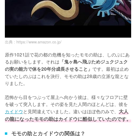
出典 :
https://www.amazon.co.jp/
原作1021話で花の都の危機を知ったモモの助は、しのぶにあ
るお願いをします。それは
「鬼ヶ島へ飛ぶためジュクジュク
です。最初は止め
の実の能力で体を20年分成長させること」
ていたしのぶはこれを決行、モモの助は28歳の立派な龍とな
りました。

恐怖から目をつぶって屋上へ向かう彼は、様々なフロアに壁
を破って突入します。その姿を見た人間のほとんどは、彼を
カイドウ
と見間違えていました。違いはほぼ色のみで、
大人
の龍になったモモの助はカイドウに酷似していたのです。
モモの助とカイドウの関係は？