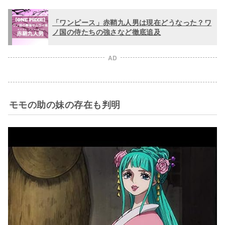
「ワンピース」赤鞘九人男は現在どうなった？ワ
ノ国の侍たちの強さなど徹底追及
AD
モモの助の妹の存在も判明