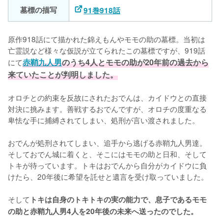
墓標の描写
91巻918話
原作918話にて描かれた錦えもんやモモの助の墓標。当初は
亡霊説など様々な仮説が立てられたこの墓標ですが、919話
にて
赤鞘九人男
のうち4人とモモの助が20年前の過去から
来ていたことが判明しました。
オロチとの約束を反故にされたおでんは、カイドウとの直接
対決に挑みます。善戦するおでんですが、オロチの度重なる
卑怯な手に捕縛されてしまい、処刑が言い渡されました。

おでんが処刑されてしまい、追手から逃げる赤鞘九人男達。
そしておでん城に着くと、そこにはモモの助と日和、そして
トキが待っています。トキはおでんから自分がカイドウに負
けたら、20年後に希望を託せと遺言を受け取っていました。

そして
トキは自身のトキトキの実の能力で、息子であるモモ
の助と赤鞘九人男4人を20年後の未来へ送ったのでした。