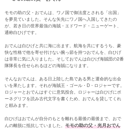
モモの助の父・おでんは、ワノ国で御法度とされる「出国」
を夢見ていました。そんな矢先にワノ国へ入国してきたの
が、若き日の世界最強の海賊・エドワード・ニューゲート、
通称白ひげです。

おでんは白ひげと共に海に出ます。航海を共にするうち、豪
快な性格で他を寄せ付けない腕っ節を持つおでんを、白ひげ
は非常に気に入りました。そしておでんは白ひげ海賊団の2番
隊隊長を任せられるほどの海賊になります。

そんなおでんは、ある日上陸した島である男と運命的な出会
いを果たします。それが海賊王・ゴール・D・ロジャーです。
ロジャーとおでんはすぐに意気投合。ロジャーは白ひげにポ
ーネグリフを読み古代文字を書くため、おでんを貸してくれ
と頼みます。

白ひげはおでんが自分のもとを離れる最後の最後まで、おで
んの離脱に抵抗していました。
モモの助の父・光月おでん