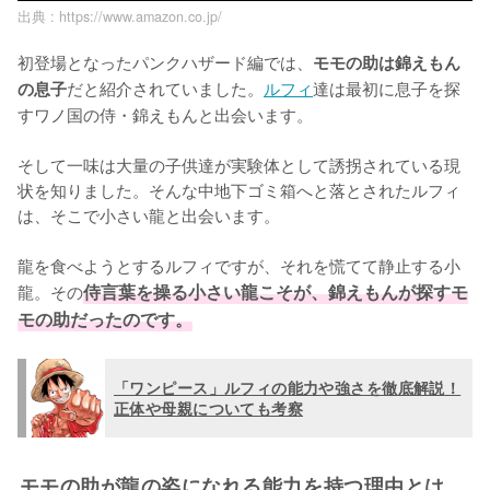
出典 :
https://www.amazon.co.jp/
初登場となったパンクハザード編では、
モモの助は錦えもん
だと紹介されていました。
ルフィ
達は最初に息子を探
の息子
すワノ国の侍・錦えもんと出会います。

そして一味は大量の子供達が実験体として誘拐されている現
状を知りました。そんな中地下ゴミ箱へと落とされたルフィ
は、そこで小さい龍と出会います。

龍を食べようとするルフィですが、それを慌てて静止する小
龍。その
侍言葉を操る小さい龍こそが、錦えもんが探すモ
モの助だったのです。
「ワンピース」ルフィの能力や強さを徹底解説！
正体や母親についても考察
モモの助が龍の姿になれる能力を持つ理由とは