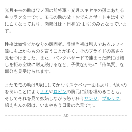
光月モモの助はワノ国の前将軍・光月スキヤキの孫にあたる
キャラクターです。モモの助の父・おでんと母・トキはすで
に亡くなっており、肉親は妹・日和(ひより)のみとなっていま
す。

性格は傲慢でかなりの頑固者。登場当初は恩人であるルフィ
達にも上からものを言うことが多く、そのプライドの高さを
見せつけました。また、パンクハザードで捕まった際には施
しを拒み空腹に耐え続けるなど、子供ながらに「侍気質」な
部分も見受けられます。

またモモの助は8歳にしてかなりスケベな一面もあり、幼いの
を良いことによく
ナミ
や
ロビン
の胸元に顔を埋めることも。
そしてそれを見て嫉妬しながら怒り狂う
サンジ
、
ブルック
、
錦えもんの図は、いまやもう日常の光景です。
AD