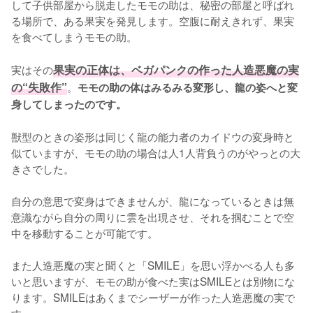
して子供部屋から脱走したモモの助は、秘密の部屋と呼ばれ
る場所で、ある果実を発見します。空腹に耐えきれず、果実
を食べてしまうモモの助。

実はその
果実の正体は、ベガパンクの作った人造悪魔の実
の“失敗作”
。
モモの助の体はみるみる変形し、龍の姿へと変
身してしまったのです。
獣型のときの姿形は同じく龍の能力者のカイドウの変身時と
似ていますが、モモの助の場合は人1人背負うのがやっとの大
きさでした。

自分の意思で変身はできませんが、龍になっているときは無
意識ながら自分の周りに雲を出現させ、それを掴むことで空
中を移動することが可能です。

また人造悪魔の実と聞くと「SMILE」を思い浮かべる人も多
いと思いますが、モモの助が食べた実はSMILEとは別物にな
ります。SMILEはあくまでシーザーが作った人造悪魔の実で