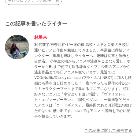
この記事を書いたライター
林星来
30代前半/神奈川在住/一児の母 高校・大学と音楽の学校に
通いピアノと作曲を勉強してきました。卒業後は葬祭ディ
レクター、事務を経験しライターへ。趣味は読書と散歩と
自然浴。 小学生の頃からアニメや漫画をこよなく愛し、ホ
ラーからBLまで何でも観る雑食タイプ。今期のアニメから
過去作品まで毎日アニメを観ています。最近では
VOD(Netflix/Disney+/amazonプライム/U-NEXT)に加入し映
画にも手を出し始めました！一度ハマったら原作の小説か
らキャラクターブックまで集めるマニアになります。 特に
好きなアニメは『宇宙よりも遠い場所』『ヴァイオレッ
ト・エヴァーガーデン』『弱虫ペダル』。一番衝撃的だっ
たアニメは『コードギアス』。最終回のあと3日間泣き続け
たのはいい思い出です。 ciatrではアニメ・漫画を中心に記
事を担当していきます。
この記事に関して報告する