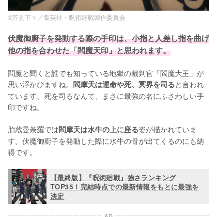
©芥見下々／集英社・呪術廻戦製作委員会
伏魔御廚子を発動する際の手印は、小指と人差し指を曲げ
他の指を合わせた「閻魔天印」と思われます。
閻魔と聞くと誰でも知っている地獄の裁判官「閻魔大王」が
思い浮かびますね。
と言われ
閻摩天は運命や死、冥界を司る
ています。死を司るなんて、まさに最強の名にふさわしい手
印ですね。

胎蔵曼荼羅では
姿が描かれていま
閻摩天は水牛の上に座る
す。伏魔御廚子を発動した際に水牛の骨が出てくるのにも納
得です。
【最終版】『呪術廻戦』強さランキング
TOP35！完結時点での最新情報をもとに最強を
決定
AD