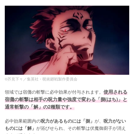
©芥見下々／集英社・呪術廻戦製作委員会
領域では宿儺の斬撃に必中効果が付与されます。
使用される
宿儺の斬撃は相手の呪力量や強度で変わる「捌(はち)」と
通常斬撃の「解」の2種類です。
必中効果範囲内の
が、
呪力があるものには「捌」
呪力がない
が浴びせられ、その斬撃は伏魔御廚子が消え
ものには「解」