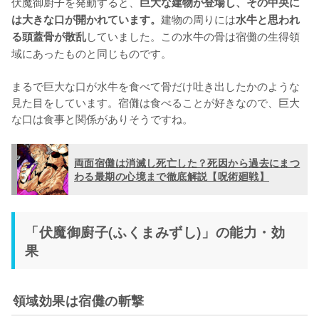
伏魔御廚子を発動すると、
巨大な建物が登場し、その中央に
建物の周りには
は大きな口が開かれています。
水牛と思われ
していました。この水牛の骨は宿儺の生得領
る頭蓋骨が散乱
域にあったものと同じものです。

まるで巨大な口が水牛を食べて骨だけ吐き出したかのような
見た目をしています。宿儺は食べることが好きなので、巨大
な口は食事と関係がありそうですね。
両面宿儺は消滅し死亡した？死因から過去にまつ
わる最期の心境まで徹底解説【呪術廻戦】
「伏魔御廚子(ふくまみずし)」の能力・効
果
領域効果は宿儺の斬撃