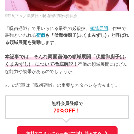
©芥見下々／集英社・呪術廻戦製作委員会
『呪術廻戦』で用いられる最強の必殺技、
領域展開
。作中で
最強といわれる
宿儺
も「伏魔御廚子(ふくまみずし)」と呼ばれ
します。

る領域展開を発動
本記事では、そんな両面宿儺の領域展開「伏魔御廚子(ふ
くまみずし)」について徹底解説！
宿儺の領域展開にはどん
な能力や効果があるのでしょうか。

※この記事は『呪術廻戦』の重要なネタバレを含みます。
無料会員登録で
70%OFF！
無料でコミックシーモアで試し読みする