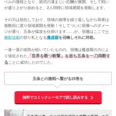
ベルの激戦となり、術式の凄まじい応酬が展開。そして戦い
が盛り上がり始めると、2人同時に領域展開を発動します。

その力は拮抗しており、領域の崩壊を繰り返しながら両者は
複数回に渡り領域展開を発動！そしてついに宿儺へのダメー
ジが通り、五条が猛攻を仕掛けます……が。宿儺はここで
十
種影法術
の切り札となる
魔虚羅
を召喚しそれに対処。
一進一退の攻防が続いていたものの、宿儺は魔虚羅の力によ
り強化された
「世界を断つ斬撃」を放ち五条を一刀両断す
る
ことに成功したのでした。
五条との激戦へ繋がる25巻を
無料でコミックシーモアで試し読みする