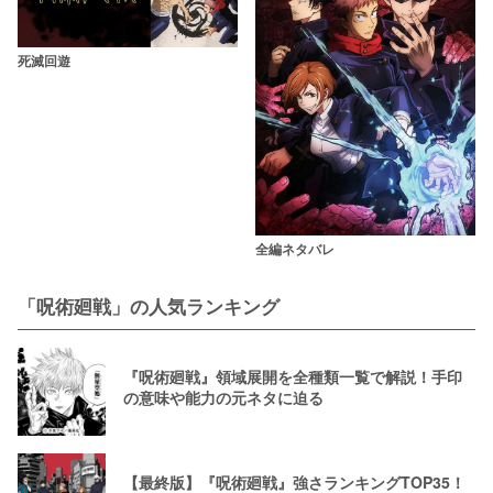
死滅回遊
全編ネタバレ
「呪術廻戦」の人気ランキング
『呪術廻戦』領域展開を全種類一覧で解説！手印
の意味や能力の元ネタに迫る
【最終版】『呪術廻戦』強さランキングTOP35！