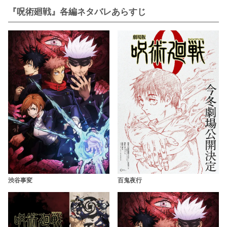
『呪術廻戦』各編ネタバレあらすじ
百鬼夜行
渋谷事変