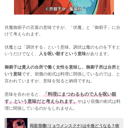
伏魔御廚子の言葉の意味ですが、「伏魔」と「御廚子」に分
けて考えられます。

伏魔とは「調伏する」という意味。調伏は魔のものを下すと
いうだけでなく、
があります。

人を呪い殺すという意味
御廚子は貴人の台所で働く女性を意味し、御廚子所は台所と
です。宿儺の術式は料理に関係しているのでは、と
いう意味
言われていますが、意味を知ると納得ですね。

意味を合わせると、
「料理にまつわるもので人を呪い殺
す」という意味だと考えられます。
やはり宿儺の術式は料
理に関係しているのかもしれません。
両面宿儺(リョウメンスクナ)は今後どうなる？術