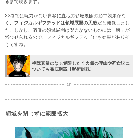
るまで続きます。

22巻では呪力がない真希に直哉の領域展開の必中効果がな
く、
だと発覚しまし
フィジカルギフテッドは領域展開の天敵
た。しかし、宿儺の領域展開は呪力がないものには「解」が
浴びせられるので、フィジカルギフテッドにも効果がありそ
禪院真希はなぜ覚醒した？火傷の理由や死亡説に
ついても徹底解説【呪術廻戦】
AD
領域を閉じずに範囲拡大