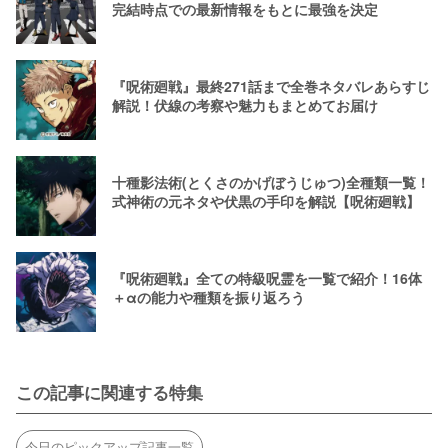
完結時点での最新情報をもとに最強を決定
『呪術廻戦』最終271話まで全巻ネタバレあらすじ
解説！伏線の考察や魅力もまとめてお届け
十種影法術(とくさのかげぼうじゅつ)全種類一覧！
式神術の元ネタや伏黒の手印を解説【呪術廻戦】
『呪術廻戦』全ての特級呪霊を一覧で紹介！16体
＋αの能力や種類を振り返ろう
この記事に関連する特集
今日のピックアップ記事一覧