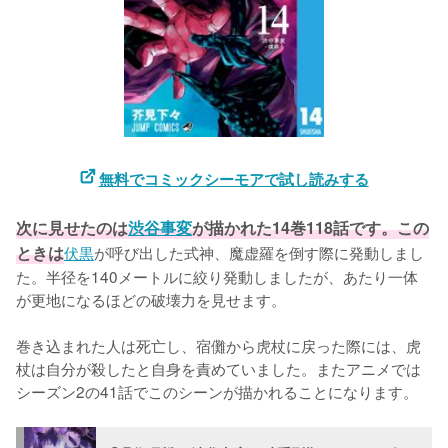
無料でコミックシーモアで試し読みする
次に見せたのは
渋谷事変
が描かれた14巻118話です。この
ときは
伏黒
が呼び出した式神、魔虚羅を倒す際に発動しまし
た。半径を140メートルに絞り発動しましたが、あたり一体
が更地になるほどの破壊力を見せます。

巻き込まれた人は死亡し、宿儺から虎杖に戻った際には、虎
杖は自分が殺したと自身を責めていました。またアニメでは
シーズン2の41話でこのシーンが描かれることになります。