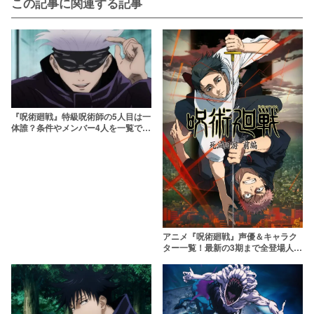
この記事に関連する記事
『呪術廻戦』特級呪術師の5人目は一
体誰？条件やメンバー4人を一覧で紹
介
アニメ『呪術廻戦』声優＆キャラク
ター一覧！最新の3期まで全登場人物
を解説