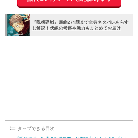
『呪術廻戦』最終271話まで全巻ネタバレあらす
じ解説！伏線の考察や魅力もまとめてお届け
L
o
/
U
a
n
d
m
e
u
d
t
:
e
1
0
0
.
0
0
%
タップできる目次