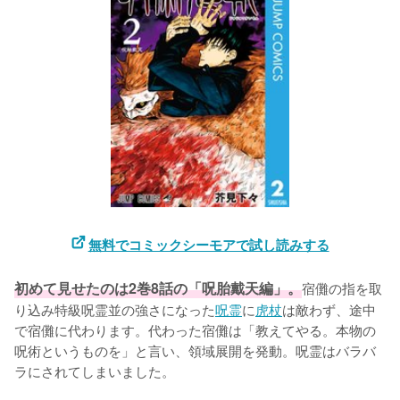
無料でコミックシーモアで試し読みする
初めて見せたのは2巻8話の「呪胎戴天編」。
宿儺の指を取
り込み特級呪霊並の強さになった
呪霊
に
虎杖
は敵わず、途中
で宿儺に代わります。代わった宿儺は「教えてやる。本物の
呪術というものを」と言い、領域展開を発動。呪霊はバラバ
ラにされてしまいました。
