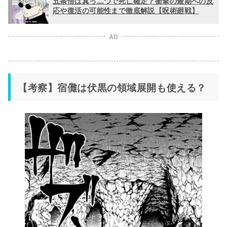
五条悟は真っ二つで死亡確定？衝撃の最期への反
応や復活の可能性まで徹底解説【呪術廻戦】
AD
【考察】宿儺は伏黒の領域展開も使える？