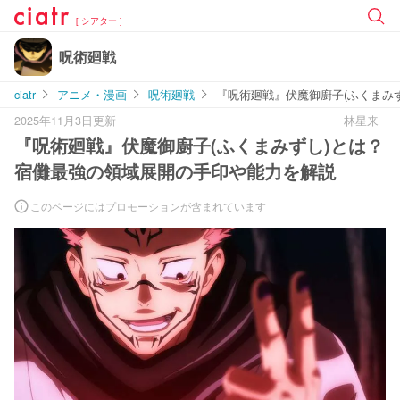
[ シアター ]
呪術廻戦
ciatr
アニメ・漫画
呪術廻戦
『呪術廻戦』伏魔御廚子(ふくまみ
2025年11月3日更新
林星来
『呪術廻戦』伏魔御廚子(ふくまみずし)とは？
宿儺最強の領域展開の手印や能力を解説
このページにはプロモーションが含まれています