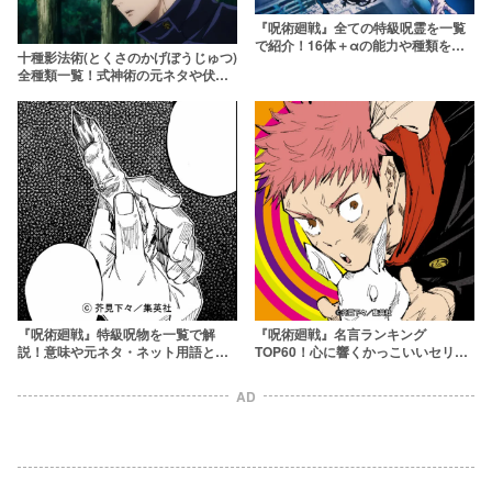
『呪術廻戦』全ての特級呪霊を一覧
で紹介！16体＋αの能力や種類を振
十種影法術(とくさのかげぼうじゅつ)
り返ろう
全種類一覧！式神術の元ネタや伏黒
の手印を解説【呪術廻戦】
『呪術廻戦』特級呪物を一覧で解
『呪術廻戦』名言ランキング
説！意味や元ネタ・ネット用語とし
TOP60！心に響くかっこいいセリフ
ての使われ方は
を名シーンとともにおさらい
AD