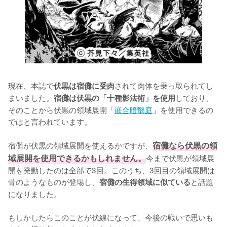
現在、本誌で
されて肉体を乗っ取られてし
伏黒は宿儺に受肉
まいました。
しており、
宿儺は伏黒の「十種影法術」を使用
そのことから伏黒の領域展開「
嵌合暗翳庭
」を使用できるの
ではと言われています。

宿儺が伏黒の領域展開を使えるかですが、
宿儺なら伏黒の領
域展開を使用できるかもしれません。
今まで伏黒が領域展
開を発動したのは全部で3回。このうち、3回目の領域展開は
骨のようなものが登場し、
と話題
宿儺の生得領域に似ている
になりました。

もしかしたらこのことが伏線になって、今後の戦いで思いも