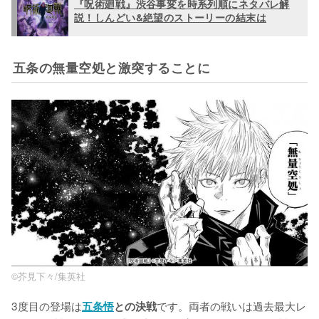
『呪術廻戦』渋谷事変を時系列順にネタバレ解
説！しんどい&絶望のストーリーの結末は
五条の無量空処と激突することに
©︎芥見下々/集英社
3度目の登場は
です。両者の戦いは過去最大レ
五条悟
との決戦