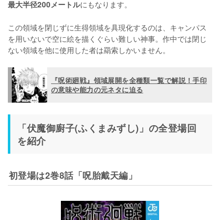
にもなります。

最大半径200メートル
この領域を閉じずに生得領域を具現化するのは、キャンパス
を用いないで空に絵を描くぐらい難しい神事。作中では閉じ
『呪術廻戦』領域展開を全種類一覧で解説！手印
の意味や能力の元ネタに迫る
「伏魔御廚子(ふくまみずし)」の全登場回
を紹介
初登場は2巻8話「呪胎戴天編」