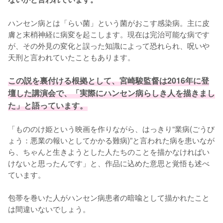
ハンセン病とは「らい菌」という菌がおこす感染病。主に皮
膚と末梢神経に病変を起こします。現在は完治可能な病です
が、その外見の変化と誤った知識によって恐れられ、呪いや
天刑と言われていたこともあります。

この説を裏付ける根拠として、宮崎駿監督は2016年に登
壇した講演会で、「実際にハンセン病らしき人を描きまし
た」と語っています。
「もののけ姫という映画を作りながら、はっきり“業病(ごうび
ょう：悪業の報いとしてかかる難病)”と言われた病を患いなが
ら、ちゃんと生きようとした人たちのことを描かなければい
けないと思ったんです」と、作品に込めた意思と覚悟も述べ
ています。

包帯を巻いた人がハンセン病患者の暗喩として描かれたこと
は間違いないでしょう。