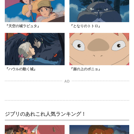
『天空の城ラピュタ』
『となりのトトロ』
『ハウルの動く城』
『崖の上のポニョ』
AD
ジブリのあれこれ人気ランキング！