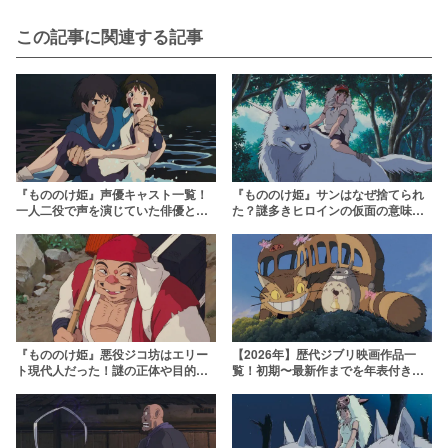
この記事に関連する記事
『もののけ姫』声優キャスト一覧！
『もののけ姫』サンはなぜ捨てられ
一人二役で声を演じていた俳優と
た？謎多きヒロインの仮面の意味や
は？
人物像を徹底考察
『もののけ姫』悪役ジコ坊はエリー
【2026年】歴代ジブリ映画作品一
ト現代人だった！謎の正体や目的を
覧！初期〜最新作までを年表付きで
読み解く
網羅