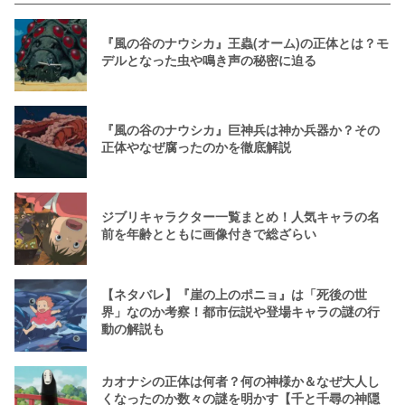
『風の谷のナウシカ』王蟲(オーム)の正体とは？モ
デルとなった虫や鳴き声の秘密に迫る
『風の谷のナウシカ』巨神兵は神か兵器か？その
正体やなぜ腐ったのかを徹底解説
ジブリキャラクター一覧まとめ！人気キャラの名
前を年齢とともに画像付きで総ざらい
【ネタバレ】『崖の上のポニョ』は「死後の世
界」なのか考察！都市伝説や登場キャラの謎の行
動の解説も
カオナシの正体は何者？何の神様か＆なぜ大人し
くなったのか数々の謎を明かす【千と千尋の神隠