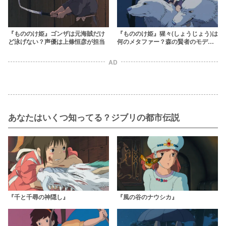
『もののけ姫』ゴンザは元海賊だけ
『もののけ姫』猩々(しょうじょう)は
ど泳げない？声優は上條恒彦が担当
何のメタファー？森の賢者のモデル
や語源を解説
AD
あなたはいくつ知ってる？ジブリの都市伝説
『千と千尋の神隠し』
『風の谷のナウシカ』