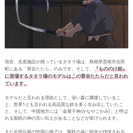
現在、生産施設が残っているタタラ場は、島根県雲南市吉田
町にある「菅谷たたら」のみです。そして、
『もののけ姫』
に登場するタタラ場のモデルはこの菅谷たたらだと言われ
ています。
モデルだと言われる理由として、深い森に隣接しているこ
と、世界1とも言われる高品質な鉄を多く生み出していたこ
と、そして、中国地方には「金屋子神(かなやごかみ)」と呼ば
れる製鉄の神の言い伝えがあることなどが挙げられます。

また近世以前の中国山地では、製鉄の為に樹木が伐採される