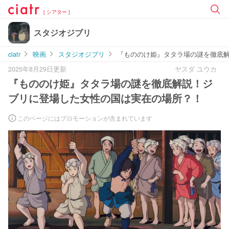
[ シアター ]
スタジオジブリ
ciatr
映画
スタジオジブリ
『もののけ姫』タタラ場の謎を徹底
2025年8月29日更新
ヤスダ ユウカ
『もののけ姫』タタラ場の謎を徹底解説！ジ
ブリに登場した女性の国は実在の場所？！
このページにはプロモーションが含まれています