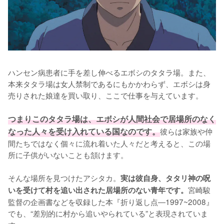
ハンセン病患者に手を差し伸べるエボシのタタラ場。また、
本来タタラ場は女人禁制であるにもかかわらず、エボシは身
売りされた娘達を買い取り、ここで仕事を与えています。

つまりこのタタラ場は、エボシが人間社会で居場所のなく
なった人々を受け入れている国なのです。
彼らは家族や仲
間たちではなく個々に流れ着いた人々だと考えると、この場
所に子供がいないことも頷けます。

そんな場所を見つけたアシタカ。
実は彼自身、タタリ神の呪
宮崎駿
いを受けて村を追い出された居場所のない青年です。
監督の企画書などを収録した本『折り返し点―1997~2008』
でも、“差別的に村から追いやられている”と表現されていま