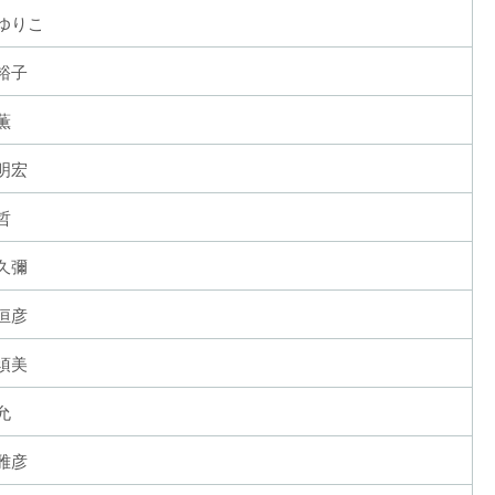
ゆりこ
裕子
薫
明宏
哲
久彌
恒彦
須美
允
雅彦