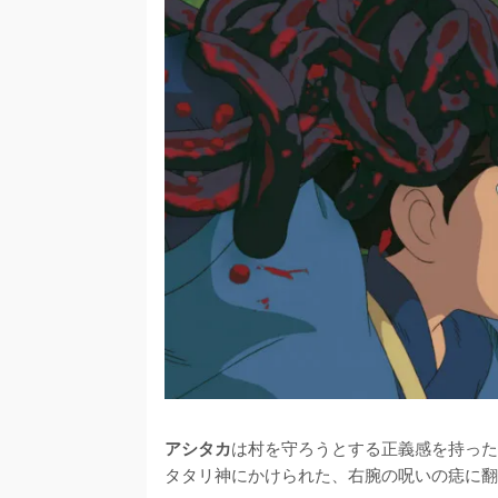
は村を守ろうとする正義感を持った
アシタカ
タタリ神にかけられた、右腕の呪いの痣に翻