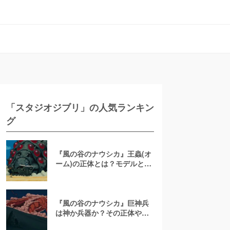
「スタジオジブリ」の人気ランキン
グ
『風の谷のナウシカ』王蟲(オ
ーム)の正体とは？モデルとな
った虫や鳴き声の秘密に迫る
『風の谷のナウシカ』巨神兵
は神か兵器か？その正体やな
ぜ腐ったのかを徹底解説