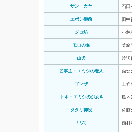
サン・カヤ
石田
エボシ御前
田中
ジコ坊
小林
モロの君
美輪
山犬
渡辺
乙事主・エミシの老人
森繁
ゴンザ
上條
トキ・エミシの少女A
島本
タタリ神役
佐藤
甲六
西村