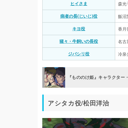
ヒイさま
森光
病者の長(じいじ)役
飯沼
キヨ役
香月
猩々・牛飼いの長役
名古
ジバシリ役
冷泉
『もののけ姫』キャラクター
アシタカ役/松田洋治