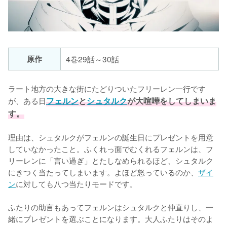
原作
4巻29話～30話
ラート地方の大きな街にたどりついたフリーレン一行です
が、ある日
フェルン
と
シュタルク
が大喧嘩をしてしまいま
す。
理由は、シュタルクがフェルンの誕生日にプレゼントを用意
していなかったこと。ふくれっ面でむくれるフェルンは、フ
リーレンに「言い過ぎ」とたしなめられるほど、シュタルク
にきつく当たってしまいます。よほど怒っているのか、
ザイ
ン
に対しても八つ当たりモードです。

ふたりの助言もあってフェルンはシュタルクと仲直りし、一
緒にプレゼントを選ぶことになります。大人ふたりはそのよ