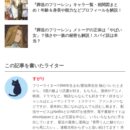
『葬送のフリーレン』キャラ一覧・相関図まと
め！年齢＆身長や能力などプロフィールを解説！
『葬送のフリーレン』メトーデの正体は「やばい
女」？強さや一族の秘密も解説！スパイ説は本
当？
この記事を書いたライター
すがり
フリーライター/1996年生まれ/愛知県在住 物心ついたとき
から、3度の飯より読書が好き。もちろん、漫画やアニメ、
映画、ドラマなど、物語ならなんでも好きです！好きなジ
ャンルはヒューマンドラマ、ミステリー、ファンタジーな
どですが、基本的に気になればなんでも読むし観ます。 配
信サービスはNetflixとU-NEXTを使用中。電子書籍サイトは
ebookjapanとまんが王国を中心に、いろいろなものに手を
出しています。 最近の最推し漫画は『青野くんに触りたい
から死にたい』。連載当初からずっと追い続けてます！ 本