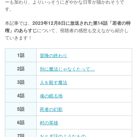
ーも加わり、よりいっそうにぎやかな日常が描かれそうで
す。

本記事では、
2023年12月8日に放送された第14話「若者の特
について、視聴者の感想も交えながら紹介し
権」のあらすじ
ていきます！
1話
冒険の終わり
2話
別に魔法じゃなくたって…
3話
人を殺す魔法
4話
魂の眠る地
5話
死者の幻影
6話
村の英雄
7話
おとぎ話のようなもの