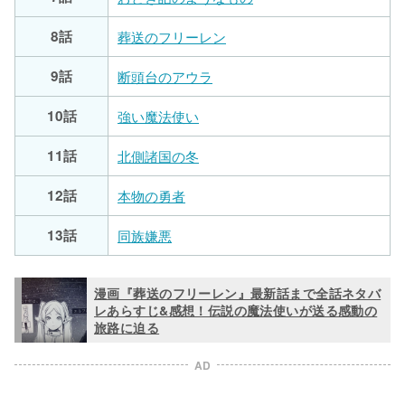
8話
葬送のフリーレン
9話
断頭台のアウラ
10話
強い魔法使い
11話
北側諸国の冬
12話
本物の勇者
13話
同族嫌悪
漫画『葬送のフリーレン』最新話まで全話ネタバ
レあらすじ&感想！伝説の魔法使いが送る感動の
旅路に迫る
AD