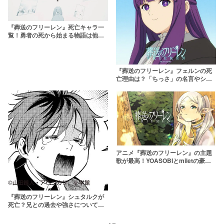
『葬送のフリーレン』死亡キャラ一
覧！勇者の死から始まる物語は他に
誰が死ぬ？
『葬送のフリーレン』フェルンの死
亡理由は？「ちっさ」の名言やシュ
タルクとの関係を解説！実はかわい
い一面も？
アニメ『葬送のフリーレン』の主題
歌が最高！YOASOBIとmiletの豪華
タッグを紹介
『葬送のフリーレン』シュタルクが
死亡？兄との過去や強さについて解
説！