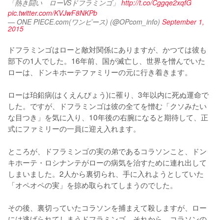
「熱き闘い　ローVSドフラミンゴ」 
http://t.co/Cggqe2xqfG
pic.twitter.com/KVJwF8NKPb
— ONE PIECE.com(ワンピース) (@OPcom_info)
September 1,
2015
ドフラミンゴはローと敵対関係にありますが、かつては彼も
部下の1人でした。16年前、国が滅亡し、世界を憎んでいた
ローは、ドンキホーテファミリーの元に行き着きます。

ローは珀鉛病(はくえんびょう)に罹り、3年以内に死ぬ運命で
した。ですが、ドフラミンゴは彼の全てを憎む「クソみたい
な目つき」を気に入り、10年後の右腕になると期待して、正
式にファミリーの一員に迎え入れます。

ところが、ドフラミンゴの実の弟であるコラソンこと、ドン
キホーテ・ロシナンテがローの病気を治すために連れ出して
しまいました。2人から裏切られ、手に入れようとしていた
「オペオペの実」を掠め取られてしまうのでした。

その後、裏切っていたコラソンを捕まえて殺しますが、ロー
には逃げられてしまうドフラミンゴ。それから、コラソンの