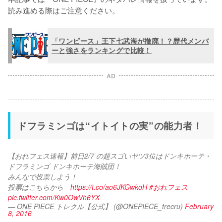
読み進める際はご注意ください。
「ワンピース」王下七武海が撤廃！？歴代メンバ
ーと強さをランキングで比較！
AD
ドフラミンゴは“イトイトの実”の能力者！
【おれフェス速報】前日2/7 の超スゴいヤツ3位はドンキホーテ・
ドフラミンゴ ドンキホーテ海賊団！ 
みんなで投票しよう！ 
投票はこちらから　
https://t.co/ao6JKGwkoH
#おれフェス
pic.twitter.com/Kw0OwVh6YX
— ONE PIECE トレクル【公式】 (@ONEPIECE_trecru)
February
8, 2016