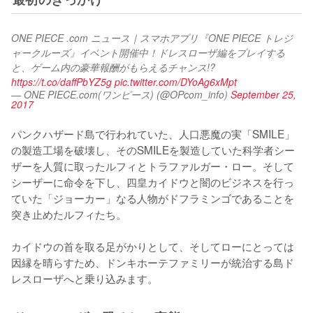
ONE PIECE .com ニュース｜スマホアプリ『ONE PIECE トレジ
ャークルーズ』イベント開催中！ドレスローザ編をプレイする
と、ゲーム内の豪華報酬がもらえるチャンス!? 
https://t.co/daffPbYZ5g
pic.twitter.com/DYoAg6xMpt
— ONE PIECE.com(ワンピース) (@OPcom_info)
September 25,
2017
パンクハザード島で行われていた、人口悪魔の実「SMILE」
の製造工場を破壊し、そのSMILEを製造していた科学者シー
ザーを人質に取ったルフィとトラファルガー・ロー。そして
シーザーに命令を下し、四皇カイドウと闇のビジネスを行っ
ていた「ジョーカー」なる人物がドフラミンゴであることを
突き止めたルフィたち。

カイドウの首を取る足がかりとして、そしてローにとっては
因縁を晴らすため、ドンキホーテファミリーが統治する島ド