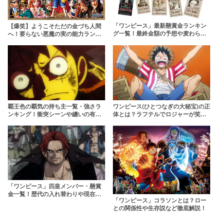
「ワンピース」最新懸賞金ランキン
【爆笑】ようこそただの金づち人間
グ一覧！最終金額の予想や麦わらの
へ！要らない悪魔の実の能力ランキ
一味の推移を徹底解説
ング【ワンピース】
覇王色の覇気の持ち主一覧・強さラ
ワンピース(ひとつなぎの大秘宝)の正
ンキング！衝突シーンや纏いの有無
体とは？ラフテルでロジャーが笑っ
も徹底解説！【ワンピース】
た理由や古代兵器の関連など考察
「ワンピース」四皇メンバー・懸賞
金一覧！歴代の入れ替わりや現在の
「ワンピース」コラソンとは？ロー
状況も解説！
との関係性や生存説など徹底解説！