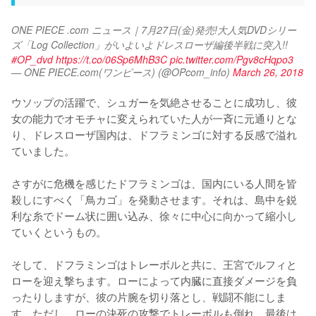
ONE PIECE .com ニュース｜7月27日(金)発売!大人気DVDシリー
ズ「Log Collection」がいよいよドレスローザ編後半戦に突入!! 
#OP_dvd
https://t.co/06Sp6MhB3C
pic.twitter.com/Pgv8cHqpo3
— ONE PIECE.com(ワンピース) (@OPcom_info)
March 26, 2018
ウソップの活躍で、シュガーを気絶させることに成功し、彼
女の能力でオモチャに変えられていた人が一斉に元通りとな
り、ドレスローザ国内は、ドフラミンゴに対する反感で溢れ
ていました。

さすがに危機を感じたドフラミンゴは、国内にいる人間を皆
殺しにすべく「鳥カゴ」を発動させます。それは、島中を鋭
利な糸でドーム状に囲い込み、徐々に中心に向かって縮小し
ていくというもの。

そして、ドフラミンゴはトレーボルと共に、王宮でルフィと
ローを迎え撃ちます。ローによって内臓に直接ダメージを負
ったりしますが、彼の片腕を切り落とし、戦闘不能にしま
す。ただし、ローの決死の攻撃でトレーボルも倒れ、最後は