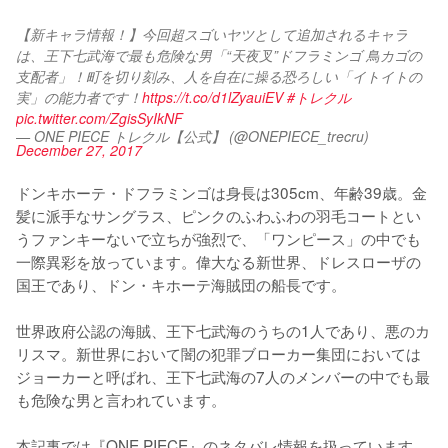
【新キャラ情報！】今回超スゴいヤツとして追加されるキャラ
は、王下七武海で最も危険な男「“天夜叉”ドフラミンゴ 鳥カゴの
支配者」！町を切り刻み、人を自在に操る恐ろしい「イトイトの
実」の能力者です！
https://t.co/d1lZyauiEV
#トレクル
pic.twitter.com/ZgisSyIkNF
— ONE PIECE トレクル【公式】 (@ONEPIECE_trecru)
December 27, 2017
ドンキホーテ・ドフラミンゴは身長は305cm、年齢39歳。金
髪に派手なサングラス、ピンクのふわふわの羽毛コートとい
うファンキーないで立ちが強烈で、「ワンピース」の中でも
一際異彩を放っています。偉大なる新世界、ドレスローザの
国王であり、ドン・キホーテ海賊団の船長です。

世界政府公認の海賊、王下七武海のうちの1人であり、悪のカ
リスマ。新世界において闇の犯罪ブローカー集団においては
ジョーカーと呼ばれ、王下七武海の7人のメンバーの中でも最
も危険な男と言われています。

本記事では『ONE PIECE』のネタバレ情報を扱っています。