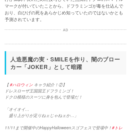
マークが付いていたことから、ドフラミンゴが毒を仕込んで
おり、白ひげの死をあらかじめ知っていたのではないかとも
AD
人造悪魔の実・SMILEを作り、闇のブロー
カー「JOKER」として暗躍
【 
#ハロウィン
 キャラ紹介！②】
ドレスローザ王国国王ドフラミンゴ！
ドクロ模様のスーツに身を包んで登場だ！
「オイオイ…
　盛り上がりが足りねェじゃねェか…」
11/11まで開催中のHappyHalloweenスゴフェスで登場中！
#トレ