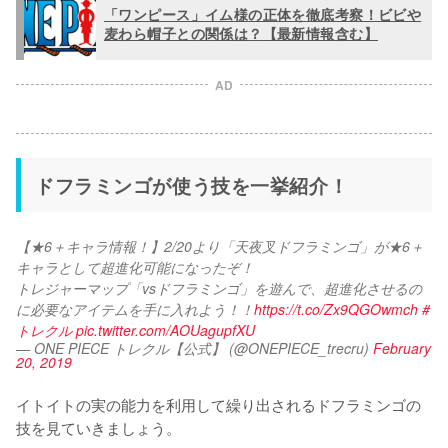
「ワンピース」イム様の正体を徹底考察！ビビや
麦わら帽子との関係は？【最新情報含む】
AD
ドフラミンゴが使う技を一挙紹介！
【★6＋キャラ情報！】2/20より「天夜叉ドフラミンゴ」が★6＋
キャラとして超進化可能になったぞ！
トレジャーマップ「vsドフラミンゴ」を遊んで、超進化させるの
に必要なアイテムを手に入れよう！！
https://t.co/Zx9QGOwmch
#
トレクル
pic.twitter.com/AOUagupfXU
— ONE PIECE トレクル【公式】 (@ONEPIECE_trecru)
February
20, 2019
イトイトの実の能力を利用して繰り出されるドフラミンゴの