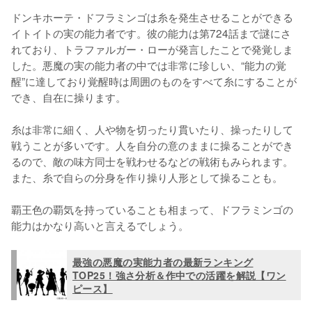
ドンキホーテ・ドフラミンゴは糸を発生させることができる
イトイトの実の能力者です。彼の能力は第724話まで謎にさ
れており、トラファルガー・ローが発言したことで発覚しま
した。悪魔の実の能力者の中では非常に珍しい、“能力の覚
醒”に達しており覚醒時は周囲のものをすべて糸にすることが
でき、自在に操ります。

糸は非常に細く、人や物を切ったり貫いたり、操ったりして
戦うことが多いです。人を自分の意のままに操ることができ
るので、敵の味方同士を戦わせるなどの戦術もみられます。
また、糸で自らの分身を作り操り人形として操ることも。

覇王色の覇気を持っていることも相まって、ドフラミンゴの
最強の悪魔の実能力者の最新ランキング
TOP25！強さ分析＆作中での活躍を解説【ワン
ピース】