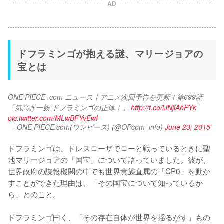
AD
ドフラミンゴが抱える謎、マリージョアの
宝とは
ONE PIECE .com ニュース｜アニメ次回予告を更新！第699話 
「気高き一族 ドフラミンゴの正体！」 
http://t.co/lJNjiAhPYk
pic.twitter.com/MLwBFYvEwI
— ONE PIECE.com(ワンピース) (@OPcom_info)
June 23, 2015
ドフラミンゴは、ドレスローザでローと戦っているときに聖
地マリージョアの「国宝」について語っていました。彼が、
世界政府の諜報機関の中でも世界貴族直属の「CP0」を動か
すことができた理由は、「その国宝について知っているか
ら」とのこと。

ドフラミンゴ曰く、「その存在自体が世界を揺るがす」もの