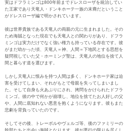
実はドフラミンゴは800年前までドレスローザを統治してい
た王家であり天竜人・ドンキホーテ一族の末裔だということ
がドレスローザ編で明かされています。

彼は世界貴族である天竜人の両親の元に生まれました。その
ため海賊となった現在でも天竜人との関わりがあり、ドフラ
ミンゴは実力だけでなく強い権力も持っている存在です。彼
がまだ幼かった頃、天竜人＝神、人間＝下地民とする思想を
疑問視していた父・ホーミング聖は、天竜人の地位を捨て人
間と暮らす道を選びます。

しかし天竜人に恨みを持つ人間は多く、ドンキホーテ家は迫
害を受けてしまい、それがもとで母親を失ってしまいまし
た。そして自身も火あぶりにされ、拷問をかけられたドフラ
ミンゴ。彼の中で何かが崩壊し、地位を捨てたお人好しの父
や、人間に底知れない悪意を抱くようになります。彼もまた
悲劇を背負っていたのです。

そしてその後、トレーボルやヴェルゴ等、後のファミリーの
幹部たちと出会い海賊となります。彼が悪行の限りを尽くし