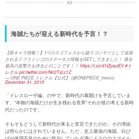
AD
海賊たちが迎える新時代を予言！？
【新キャラ情報！】1/1のスゴフェスから超スゴいヤツとして追加
されるドフラミンゴのステータス情報をGETしてきました！ 過去
最高の攻撃力を誇るとのことです！！ 
https://t.co/d1lZyauiEV
#ト
レクル
pic.twitter.com/Nir2TxLc1Z
— ONE PIECE トレクル【公式】 (@ONEPIECE_trecru)
December 31, 2015
「ドレスローザ編」の中で、新時代の幕開けを予言していま
す。“本物の海賊だけが生き残れる世界”それが彼の考える新時
代だったのです。

そもそもどうして新時代が来ると宣言できたのか。その理由
は明らかにはされていません。ただ、史上最強の海賊、白ひ
げが体調不良のために投与していた点滴にドクロのスマイル