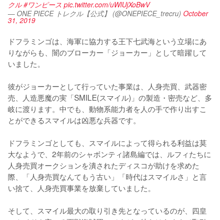
クル
#ワンピース
pic.twitter.com/uWlUjXoBwV
— ONE PIECE トレクル【公式】 (@ONEPIECE_trecru)
October
31, 2019
ドフラミンゴは、海軍に協力する王下七武海という立場にあ
りながらも、闇のブローカー「ジョーカー」として暗躍して
いました。

彼がジョーカーとして行っていた事業は、人身売買、武器密
売、人造悪魔の実「SMILE(スマイル)」の製造・密売など、多
岐に渡ります。中でも、動物系能力者を人の手で作り出すこ
とができるスマイルは凶悪な兵器です。

ドフラミンゴとしても、スマイルによって得られる利益は莫
大なようで、2年前のシャボンティ諸島編では、ルフィたちに
人身売買オークションを潰されたディスコが助けを求めた
際、「人身売買なんてもう古い」「時代はスマイルさ」と言
い捨て、人身売買事業を放棄していました。

そして、スマイル最大の取り引き先となっているのが、四皇