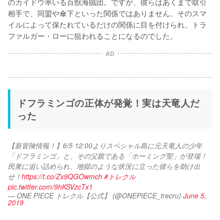
のカイドウ率いる百獣海賊団。ですが、彼らはあくまで取引
相手で、同盟や傘下といった関係ではありません。そのスマ
イルによって保たれているだけの関係に目を付けられ、トラ
ファルガー・ローに狙われることになるのでした。
AD
ドフラミンゴの正体が発覚！実は天竜人だ
った
【新冒険情報！】6/5 12:00よりスペシャル島に元天竜人の少年
「ドフラミンゴ」と、その父親である「ホーミング聖」が登場！
民衆に追い詰められ、地獄のような状況に立った彼らを助け出
せ！
https://t.co/Zx9QGOwmch
#トレクル
pic.twitter.com/9hKSVzcTx1
— ONE PIECE トレクル【公式】 (@ONEPIECE_trecru)
June 5,
2019