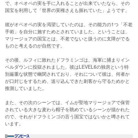
で、オペオペの実を手に入れることが出来ていたなら、その
国宝を利用して「世界の実権さえも握れていた」ようです。

彼がオペオペの実を渇望していたのは、その能力の1つ「不老
手術」を自分に施すためとされていました。ということは、
マリージョアの国宝とは、不老でないと扱うのに支障がでる
ものと考えるのが自然です。

その後、ルフィに敗れたドフラミンゴは、海軍に捕まりイン
ペルダウンに投獄されました。彼はLEVEL6の独房という特
別厳重な状態で幽閉されており、それについて彼は、何者か
が口封じをするため、送り込んできた刺客から守るためかと
推測していました。

また、その次のシーンでは、イムが聖地マリージョアで保管
されている大きな麦わら帽子を眺めているシーンが描かれた
ので、それがドフラミンゴの言う国宝ではないかと噂されて
います。