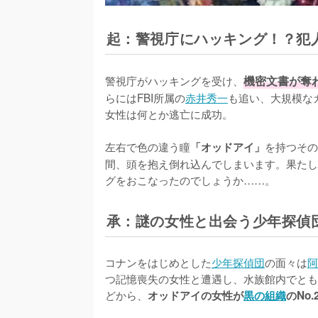
起：警視庁にハッキング！？犯
警視庁がハッキングを受け、
機密文書が奪
らにはFBI所属の
赤井秀一
も追い、大規模な
女性は何とか逃亡に成功。

左右で色の違う瞳
を持つその
「オッドアイ」
間、頭を抱え倒れ込んでしまいます。果たし
グをおこなったのでしょうか……。
承：謎の女性と出会う少年探偵
コナンをはじめとした
少年探偵団
の面々は
阿
つ記憶喪失の女性と遭遇し、水族館内でとも
どから、
オッドアイの女性が
黒の組織
のNo.