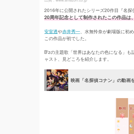
出典 :
www.amazon.co.jp
2016年に公開されたシリーズ20作目『名
20周年記念として制作されたこの作品は
安室透
や
赤井秀一
、水無怜奈が劇場版に初め
この作品が初でした。

B'zの主題歌「世界はあなたの色になる」
ャスト、見どころを紹介します。
映画「名探偵コナン」の動画