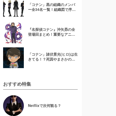
「コナン」黒の組織のメンバ
ー全34名一覧！組織図で序列
や目的を解説！
『名探偵コナン』沖矢昴の全
登場回まとめ！重要なアニメ
回もピックアップ
「コナン」諸伏景光(ヒロ)は生
きてる！？死因やまさかの再
登場回を解説【スコッチ】
おすすめ特集
Netflixで次何観る？