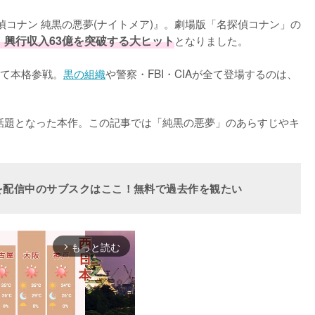
探偵コナン 純黒の悪夢(ナイトメア)』。劇場版「名探偵コナン」の
、興行収入63億を突破する大ヒット
となりました。

て本格参戦。
黒の組織
や警察・FBI・CIAが全て登場するのは、
も話題となった本作。この記事では「純黒の悪夢」のあらすじやキ
を配信中のサブスクはここ！無料で過去作を観たい
もっと読む
arrow_forward_ios