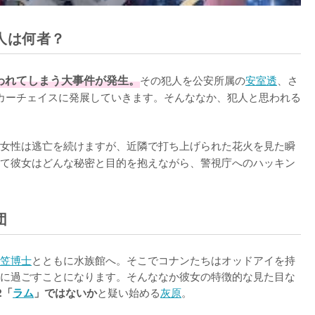
人は何者？
われてしまう大事件が発生。
その犯人を公安所属の
安室透
、さ
カーチェイスに発展していきます。そんななか、犯人と思われる
女性は逃亡を続けますが、近隣で打ち上げられた花火を見た瞬
て彼女はどんな秘密と目的を抱えながら、警視庁へのハッキン
団
笠博士
とともに水族館へ。そこでコナンたちはオッドアイを持
に過ごすことになります。そんななか彼女の特徴的な見た目な
と疑い始める
灰原
。

2「
ラム
」ではないか