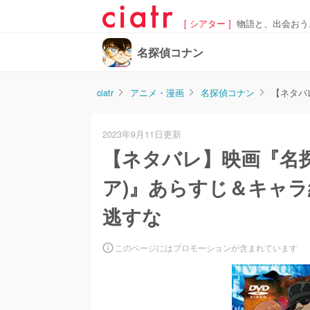
[ シアター ]
物語と、出会おう
名探偵コナン
ciatr
アニメ・漫画
名探偵コナン
【ネタバ
2023年9月11日更新
【ネタバレ】映画『名探
ア)』あらすじ＆キャ
逃すな
このページにはプロモーションが含まれています