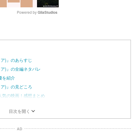
Powered by 
GliaStudios
M
u
t
e
メア)』のあらすじ
メア)』の全編ネタバレ
優を紹介
メア)』の見どころ
人気の映画！感想まとめ
目次を開く
AD