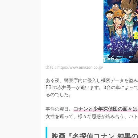
出典 :
https://www.amazon.co.jp/
ある夜、警察庁内に侵入し機密データを盗み
FBIの赤井秀一が追います。3台の車によ
るのでした。

事件の翌日、
コナンと少年探偵団の面々は
女性を巡って、様々な思惑が絡み合う、バト
映画『名探偵コナン 純黒の