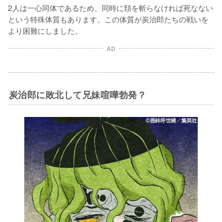
2人は一心同体であるため、同時に頚を斬らなければ死なない
という特殊体質もあります。この体質が炭治郎たちの戦いを
より困難にしました。
AD
炭治郎に敗北して兄妹喧嘩勃発？