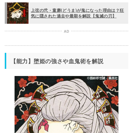
上弦の弐・童磨(どうま)が鬼になった理由は？狂
気に隠された過去や最期を解説【鬼滅の刃】
AD
【能力】堕姫の強さや血鬼術を解説