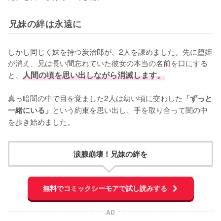
兄妹の絆は永遠に
しかし同じく妹を持つ炭治郎が、2人を諌めました。先に堕姫
が消え、兄は長い間忘れていた彼女の本当の名前を口にする
と、
人間の頃を思い出しながら消滅します。
真っ暗闇の中で目を覚ました2人は幼い頃に交わした
「ずっと
という約束を思い出し、手を取り合って闇の中
一緒にいる」
を歩き始めました。
涙腺崩壊！兄妹の絆を
無料でコミックシーモアで試し読みする
AD