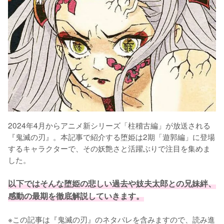
2024年4月からアニメ新シリーズ「柱稽古編」が放送される
『鬼滅の刃』。本記事で紹介する堕姫は2期「遊郭編」に登場
するキャラクターで、その妖艶さと活躍ぶりで注目を集めま
した。

以下ではそんな堕姫の悲しい過去や妓夫太郎との兄妹絆、
感動の最期を徹底解説していきます。
※この記事は『鬼滅の刃』のネタバレを含みますので、読み進