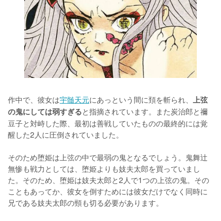
作中で、彼女は
宇髄天元
にあっという間に頚を斬られ、
上弦
と指摘されています。また炭治郎と禰
の鬼にしては弱すぎる
豆子と対峙した際、最初は善戦していたものの最終的には覚
醒した2人に圧倒されていました。

そのため堕姫は上弦の中で最弱の鬼となるでしょう。鬼舞辻
無惨も戦力としては、堕姫よりも妓夫太郎を買っていまし
た。そのため、堕姫は妓夫太郎と2人で1つの上弦の鬼。その
こともあってか、彼女を倒すためには彼女だけでなく同時に
兄である妓夫太郎の頸も切る必要があります。
