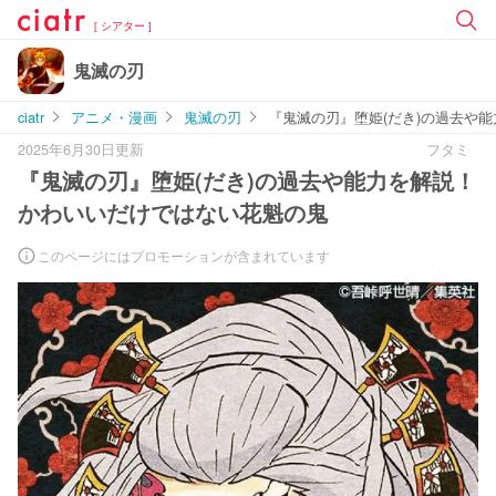
[ シアター ]
鬼滅の刃
ciatr
アニメ・漫画
鬼滅の刃
『鬼滅の刃』堕姫(だき)の過去や
2025年6月30日更新
フタミ
『鬼滅の刃』堕姫(だき)の過去や能力を解説！
かわいいだけではない花魁の鬼
このページにはプロモーションが含まれています