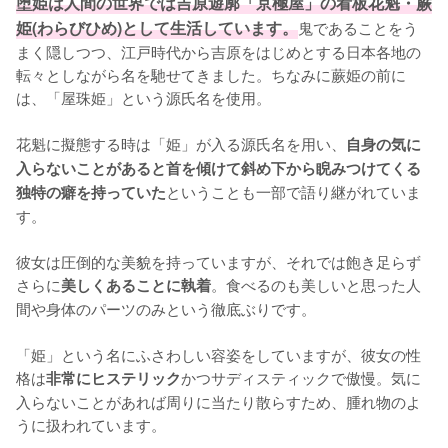
堕姫は人間の世界では吉原遊廓「京極屋」の看板花魁・蕨
姫(わらびひめ)として生活しています。
鬼であることをう
まく隠しつつ、江戸時代から吉原をはじめとする日本各地の
転々としながら名を馳せてきました。ちなみに蕨姫の前に
は、「屋珠姫」という源氏名を使用。

花魁に擬態する時は「姫」が入る源氏名を用い、
自身の気に
入らないことがあると首を傾けて斜め下から睨みつけてくる
ということも一部で語り継がれていま
独特の癖を持っていた
す。

彼女は圧倒的な美貌を持っていますが、それでは飽き足らず
さらに
。食べるのも美しいと思った人
美しくあることに執着
間や身体のパーツのみという徹底ぶりです。

「姫」という名にふさわしい容姿をしていますが、彼女の性
格は
かつサディスティックで傲慢。気に
非常にヒステリック
入らないことがあれば周りに当たり散らすため、腫れ物のよ
うに扱われています。