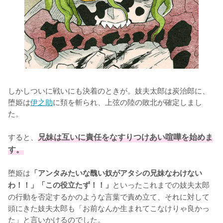
しかしついに戦いにも決着のときが。妓夫太郎は炭治郎に、
堕姫は
伊之助
に頚を斬られ、上弦の陸の敗北が確定しまし
た。

すると、
兄妹は互いに責任をなすりつけあい喧嘩を始めま
す。
堕姫は
「アンタみたいな醜い奴がアタシの兄妹なわけない
といったこれまでの妓夫太郎
わ！！」「この役立たず！！」
の行動を否定するかのような言葉で責め立て、それに対して
頭にきた妓夫太郎も「お前なんか生まれてこなけりゃ良かっ
た」と言いかけるのでした。