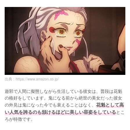
出典 :
https://www.amazon.co.jp/
遊郭で人間に擬態しながら生活している彼女は、普段は花魁
の格好をしています。鬼になる前から絶世の美女だった彼女
の外見は鬼になった今でも衰えることはなく、
花魁として高
い人気を誇るのも頷けるほどに美しい容姿をしている
とこ
ろが特徴です。
