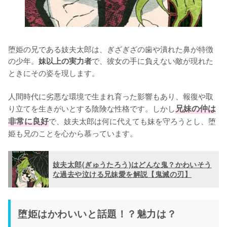
堕姫の兄である妓夫太郎は、ぎざぎざの歯や潰れた鼻が特徴
の少年。
で、彼女の手に負えない敵が現れた
妹以上の実力者
ときにその姿を現します。

人間時代に劣悪な環境で生まれ育った影響もあり、報復や取
り立てを生きがいとする陰険な性格です。しかし
兄妹の仲は
非常に良好
で、妓夫太郎は何に代えても妹を守ろうとし、堕
姫も兄のことを心から慕っています。
妓夫太郎(ぎゅうたろう)はどんな鬼？かわいそう
な過去や泣ける兄妹愛を解説【鬼滅の刃】
堕姫はかわいいと話題！？魅力は？