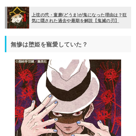
上弦の弐・童磨(どうま)が鬼になった理由は？狂
気に隠された過去や最期を解説【鬼滅の刃】
無惨は堕姫を寵愛していた？