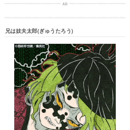
AD
兄は妓夫太郎(ぎゅうたろう)