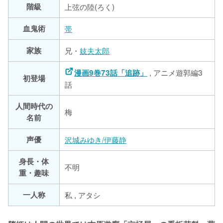
階級
上弦の陸(ろく)
血鬼術
帯
家族
兄・
妓夫太郎
, アニメ遊郭編3
漫画9巻73話「追跡」
初登場
話
人間時代の
梅
名前
声優
沢城みゆき/伊藤静
身長・体
不明
重・趣味
一人称
私 , アタシ