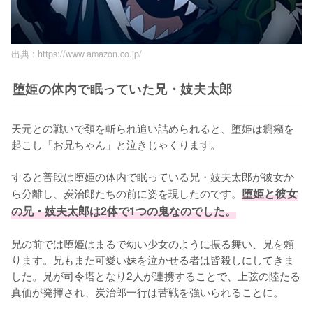
出典 :
https://www.amazon.co.jp/
堕姫の体内で眠っていた兄・妓夫太郎
天元との戦いで頚を斬られ追い詰められると、堕姫は癇癪を
起こし「お兄ちゃん」と泣きじゃくります。

すると普段は堕姫の体内で眠っている兄・妓夫太郎が彼女か
ら分離し、炭治郎たちの前に姿を現したのです。
堕姫と彼女
の兄・妓夫太郎は2体で1つの鬼なのでした。
兄の前では堕姫はまるで幼い少女のように振る舞い、兄を頼
ります。兄もまた可愛い妹を泣かせる者は皆殺しにしてきま
した。兄が司令塔となり2人が連携することで、上弦の陸たる
真価が発揮され、炭治郎一行は苦戦を強いられることに。
