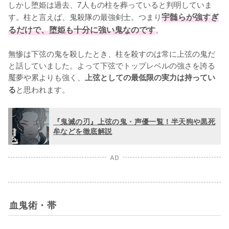
しかし堕姫は過去、7人もの柱を葬っていると判明していま
す。柱と言えば、鬼殺隊の最強剣士。つまり
宇髄らが強すぎ
るだけで、堕姫も十分に強い鬼なのです
。

無惨は下弦の鬼を殺したとき、柱を殺すのは常に上弦の鬼だ
と話していました。よって下弦でトップレベルの強さを誇る
魘夢や累よりも強く、
上弦としての最低限の実力は持ってい
と思われます。
る
『鬼滅の刃』上弦の鬼・声優一覧！半天狗や黒死
牟などを徹底解説
AD
血鬼術・帯