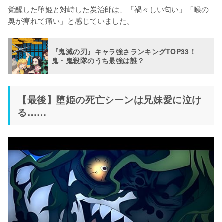
覚醒した堕姫と対峙した炭治郎は、「禍々しい匂い」「喉の
奥が痺れて痛い」と感じていました。
『鬼滅の刃』キャラ強さランキングTOP33！
鬼・鬼殺隊のうち最強は誰？
【最後】堕姫の死亡シーンは兄妹愛に泣け
る……