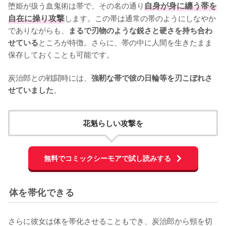
堕姫が扱う血鬼術は帯で、その名の通り
自身が身に纏う帯を
自在に操り攻撃
します。この帯は通常の帯のようにしなやか
でありながらも、
まるで刃物のような鋭さと硬さを持ち合わ
ところが特徴。さらに、帯の中に人間を生きたまま
せている
保存しておくことも可能です。

炭治郎との戦闘時には、
強靭な帯で彼の日輪等を刃こぼれさ
。
せていました
花魁らしい攻撃を
無料でコミックシーモアで試し読みする
体を帯化できる
さらに彼女は体を帯化させることもでき、炭治郎から頸を切