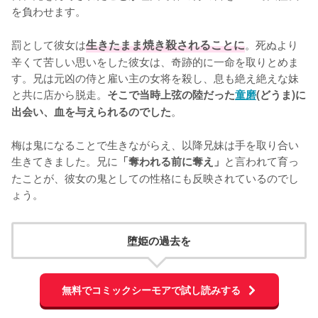
を負わせます。

罰として彼女は
生きたまま焼き殺されることに
。死ぬより
辛くて苦しい思いをした彼女は、奇跡的に一命を取りとめま
す。兄は元凶の侍と雇い主の女将を殺し、息も絶え絶えな妹
と共に店から脱走。
そこで当時上弦の陸だった
童磨
(どうま)に
。

出会い、血を与えられるのでした
梅は鬼になることで生きながらえ、以降兄妹は手を取り合い
生きてきました。兄に
と言われて育っ
「奪われる前に奪え」
たことが、彼女の鬼としての性格にも反映されているのでし
ょう。
堕姫の過去を
無料でコミックシーモアで試し読みする