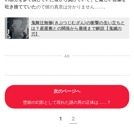
ので彼の真意は分かりません……。
吐き捨てていた
鬼舞辻無惨(きぶつじむざん)の衝撃の生い立ちと
は？産屋敷との関係から最後まで解説【鬼滅の
刃】
AD
次のページへ
堕姫の幻影として現れた謎の男の正体は……？
1
2