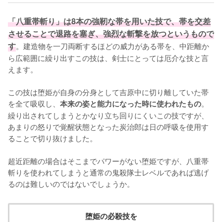
「八重帯斬り」は8本の強靭な帯を用いた技で、帯を交差
させることで退路を塞ぎ、強烈な斬撃を放つというもので
す
。建造物を一刀両断するほどの威力がある帯を、中距離か
ら広範囲に繰り出すこの技は、剣士にとっては厄介な技と言
えます。

この技は堕姫が自身の分身として吉原中に切り離していた帯
を全て吸収し、
。
本来の姿と能力になった時に使われたもの
繰り出されてしまうとかなり立ち回りにくいこの技ですが、
あまりの怒りで覚醒状態となった炭治郎は日の呼吸を使用す
ることで切り抜けました。

超近距離の場合はそこまでパワーがない堕姫ですが、八重帯
斬りを使われてしまうと通常の鬼殺隊士レベルであれば逃げ
るのは難しいのではないでしょうか。
堕姫の必殺技を