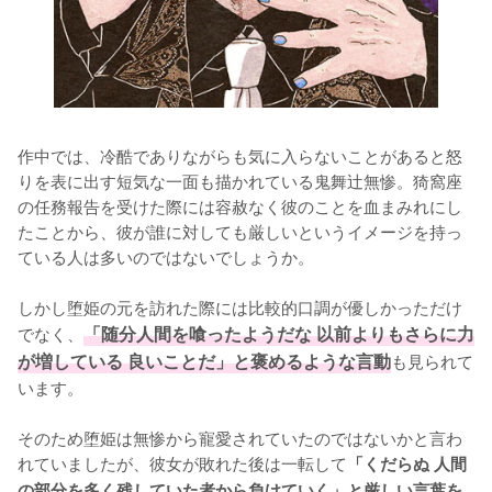
作中では、冷酷でありながらも気に入らないことがあると怒
りを表に出す短気な一面も描かれている鬼舞辻無惨。猗窩座
の任務報告を受けた際には容赦なく彼のことを血まみれにし
たことから、彼が誰に対しても厳しいというイメージを持っ
ている人は多いのではないでしょうか。

しかし堕姫の元を訪れた際には比較的口調が優しかっただけ
でなく、
「随分人間を喰ったようだな 以前よりもさらに力
が増している 良いことだ」と褒めるような言動
も見られて
います。

そのため堕姫は無惨から寵愛されていたのではないかと言わ
れていましたが、彼女が敗れた後は一転して
「くだらぬ 人間
の部分を多く残していた者から負けていく」と厳しい言葉を