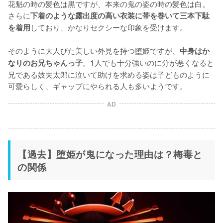
花魁の時の髪色は黒ですが、本来の鬼の姿の時の髪色は白。
さらに
下着のような露出度の高い衣装に帯を巻いて三本下駄
しており、かなりセクシーな印象を受けます。

を着用
そのように大人びた美しい外見を持つ堕姫ですが、
中身はか
。1人でも十分強いのに分が悪くなると
なりのお兄ちゃんっ子
兄である妓夫太郎に泣いて助けを求める姿は子どものように
可愛らしく、ギャップにやられる人も多いようです。
AD
【過去】堕姫が鬼になった理由は？梅毒と
の関係