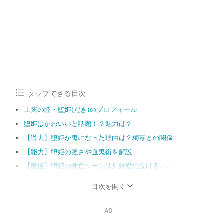
:
e
1
0
0
.
0
0
%
タップできる目次
上弦の陸・堕姫(だき)のプロフィール
堕姫はかわいいと話題！？魅力は？
【過去】堕姫が鬼になった理由は？梅毒との関係
【能力】堕姫の強さや血鬼術を解説
【最後】堕姫の死亡シーンは兄妹愛に泣ける……
目次を開く
AD