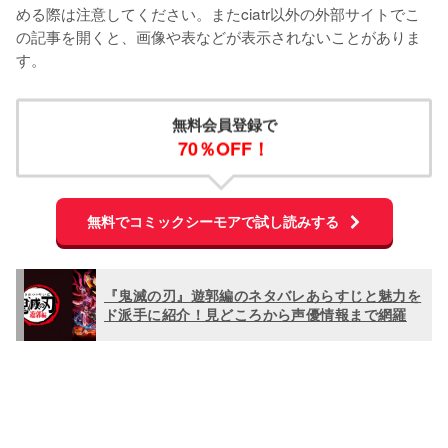
める際は注意してください。またciatr以外の外部サイトでこ
の記事を開くと、画像や表などが表示されないことがありま
す。
無料会員登録で
70％OFF！
無料でコミックシーモアで試し読みする
『鬼滅の刃』遊郭編のネタバレあらすじと魅力を
ド派手に紹介！見どころから声優情報まで網羅
L
o
/
U
a
n
d
m
e
u
d
t