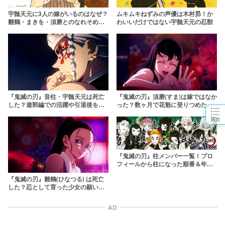
宇髄天元に3人の嫁がいるのはなぜ？
ムキムキねずみの声優は木村昴！か
雛鶴・まきを・須磨とのなれそめや
わいいだけではない宇髄天元の忍獣
遊郭編での活躍に迫る【鬼滅の刃】
『鬼滅の刃』音柱・宇髄天元は死亡
『鬼滅の刃』須磨(すま)は嫁ではなか
した？遊郭編での活躍や引退後を解
った？数ヶ月で花魁に登りつめた実
説
力とは
目次
『鬼滅の刃』柱メンバー一覧！プロ
フィールから柱になった順番＆年齢
まで徹底解説
『鬼滅の刃』雛鶴(ひなつる) は死亡
した？忍として育った少女の願いと
は
AD