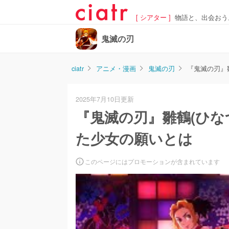
[ シアター ]
物語と、出会おう
鬼滅の刃
ciatr
アニメ・漫画
鬼滅の刃
『鬼滅の刃』
2025年7月10日更新
『鬼滅の刃』雛鶴(ひな
た少女の願いとは
このページにはプロモーションが含まれています