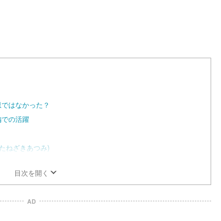
思ではなかった？
編での活躍
たねざきあつみ)
目次を開く
AD