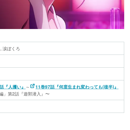
, 涙ぼくろ
～
0話『人攫い』
11巻97話『何度生まれ変わっても(後半)』
編」第2話『遊郭潜入』〜