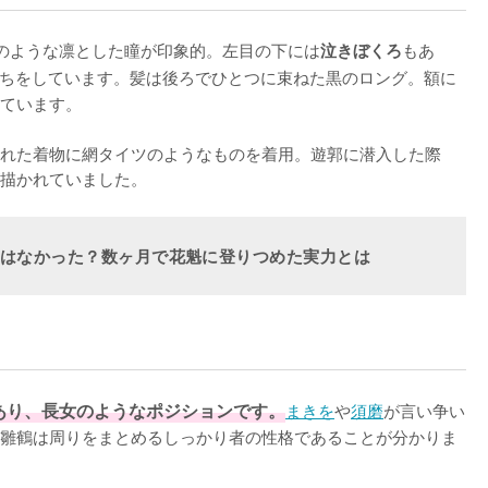
のような凛とした瞳が印象的。左目の下には
もあ
泣きぼくろ
ちをしています。髪は後ろでひとつに束ねた黒のロング。額に
ています。

れた着物に網タイツのようなものを着用。遊郭に潜入した際
描かれていました。
ではなかった？数ヶ月で花魁に登りつめた実力とは
あり、長女のようなポジションです。
まきを
や
須磨
が言い争い
雛鶴は周りをまとめるしっかり者の性格であることが分かりま