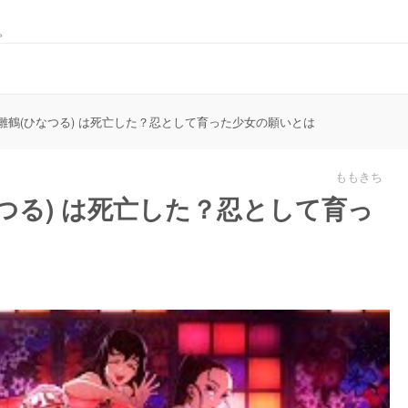
。
雛鶴(ひなつる) は死亡した？忍として育った少女の願いとは
ももきち
つる) は死亡した？忍として育っ