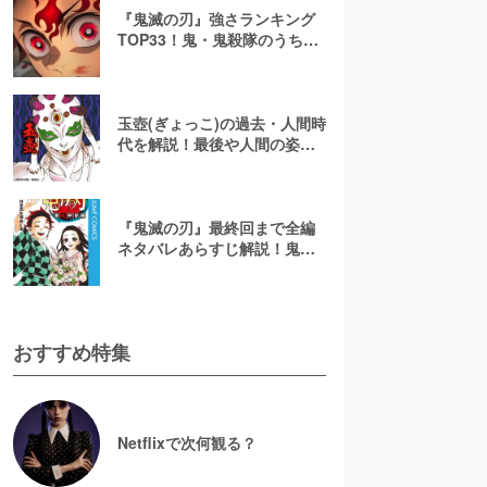
『鬼滅の刃』強さランキング
TOP33！鬼・鬼殺隊のうち最
強キャラは誰？
玉壺(ぎょっこ)の過去・人間時
代を解説！最後や人間の姿
は？【鬼滅の刃】
『鬼滅の刃』最終回まで全編
ネタバレあらすじ解説！鬼た
ちとの死闘の結末やいかに
おすすめ特集
Netflixで次何観る？