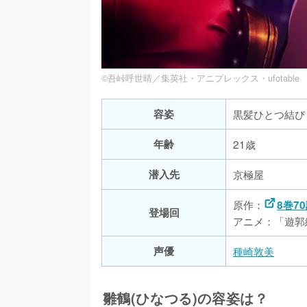
©吾峠呼世晴／集英社・アニプレックス・ufotable
容姿
黒髪ひとつ結び 
年齢
21歳
潜入先
京極屋
原作：
8巻7
登場回
アニメ：「遊郭
声優
種崎敦美
雛鶴(ひなつる)の容姿は？