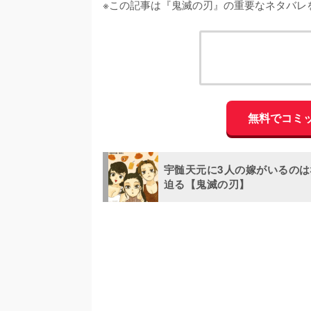
※この記事は『鬼滅の刃』の重要なネタバレ
無料でコミ
宇髄天元に3人の嫁がいるの
迫る【鬼滅の刃】