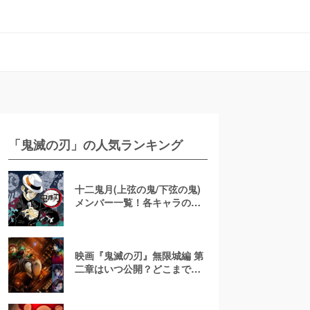
「鬼滅の刃」の人気ランキング
十二鬼月(上弦の鬼/下弦の鬼)
メンバー一覧！各キャラの最
後や元ネタの病気が知りたい
【鬼滅の刃】
映画『鬼滅の刃』無限城編 第
二章はいつ公開？どこまでを
描く？三部作の動向や第三章
の考察も