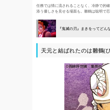
任務では情に流されることなく、冷静で的確
添う優しさを見せる場面も。雛鶴は聡明で芯
『鬼滅の刃』まきをってどん
天元と結ばれたのは雛鶴(