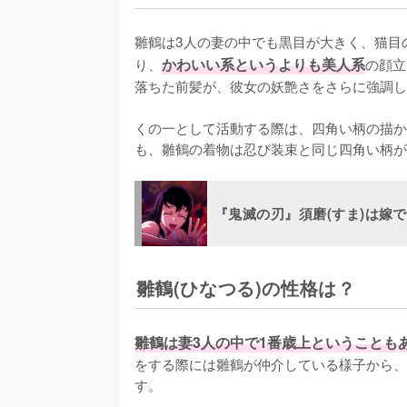
雛鶴は3人の妻の中でも黒目が大きく、猫目
り、
かわいい系というよりも美人系
の顔立
落ちた前髪が、彼女の妖艶さをさらに強調し
くの一として活動する際は、四角い柄の描か
も、雛鶴の着物は忍び装束と同じ四角い柄が
『鬼滅の刃』須磨(すま)は嫁
雛鶴(ひなつる)の性格は？
雛鶴は妻3人の中で1番歳上ということも
をする際には雛鶴が仲介している様子から、
す。
