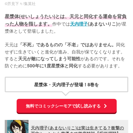
©︎芥見下々/集英社
星漿体(せいしょうたい)とは、天元と同化する運命を背負
った人物を指します。
作中では
が星
天内理子
(あまないりこ)
漿体として登場しました。

天元は
同化
「不死」であるものの「不老」ではありません。
せずに生きていくと進化が進み、自我が保てなくなります。
すると
があるのです。それを
天元が敵になってしまう可能性
防ぐために
する必要があります。
500年に1度星漿体と同化
星漿体・天内理子が登場！8巻を
無料でコミックシーモアで試し読みする
天内理子(あまないりこ)は実は生きてる？衝撃の