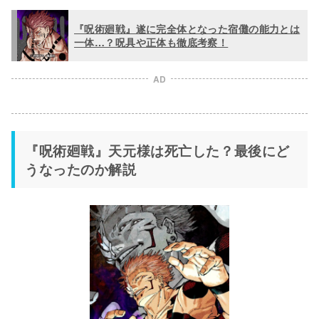
『呪術廻戦』遂に完全体となった宿儺の能力とは
一体…？呪具や正体も徹底考察！
AD
『呪術廻戦』天元様は死亡した？最後にど
うなったのか解説