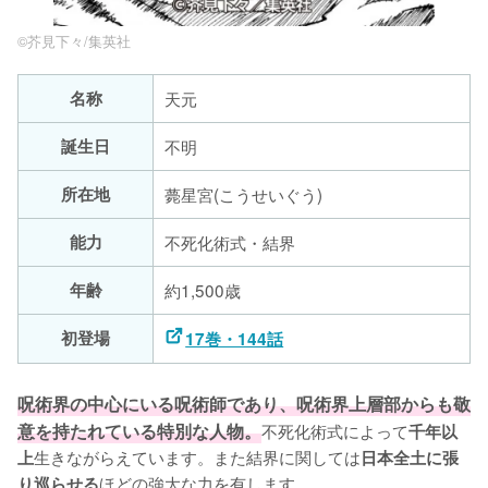
©︎芥見下々/集英社
名称
天元
誕生日
不明
所在地
薨星宮(こうせいぐう)
能力
不死化術式・結界
年齢
約1,500歳
初登場
17巻・144話
呪術界の中心にいる呪術師であり、呪術界上層部からも敬
意を持たれている特別な人物。
不死化術式によって
千年以
生きながらえています。また結界に関しては
上
日本全土に張
ほどの強大な力を有します。

り巡らせる