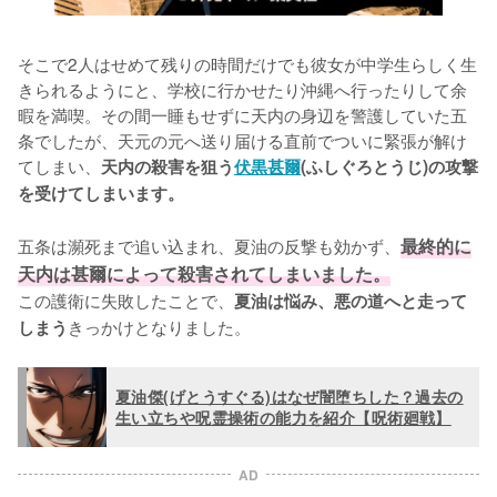
そこで2人はせめて残りの時間だけでも彼女が中学生らしく生
きられるようにと、学校に行かせたり沖縄へ行ったりして余
暇を満喫。その間一睡もせずに天内の身辺を警護していた五
条でしたが、天元の元へ送り届ける直前でついに緊張が解け
てしまい、
天内の殺害を狙う
伏黒甚爾
(ふしぐろとうじ)の攻撃
を受けてしまいます。
五条は瀕死まで追い込まれ、夏油の反撃も効かず、
最終的に
天内は甚爾によって殺害されてしまいました。
この護衛に失敗したことで、
夏油は悩み、悪の道へと走って
きっかけとなりました。
しまう
夏油傑(げとうすぐる)はなぜ闇堕ちした？過去の
生い立ちや呪霊操術の能力を紹介【呪術廻戦】
AD