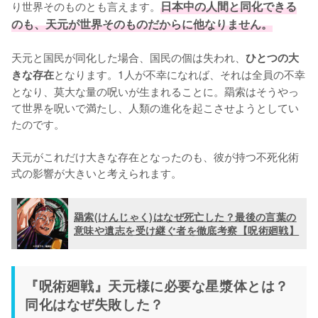
り世界そのものとも言えます。
日本中の人間と同化できる
のも、天元が世界そのものだからに他なりません。
天元と国民が同化した場合、国民の個は失われ、
ひとつの大
となります。1人が不幸になれば、それは全員の不幸
きな存在
となり、莫大な量の呪いが生まれることに。羂索はそうやっ
て世界を呪いで満たし、人類の進化を起こさせようとしてい
たのです。

天元がこれだけ大きな存在となったのも、彼が持つ不死化術
式の影響が大きいと考えられます。
羂索(けんじゃく)はなぜ死亡した？最後の言葉の
意味や遺志を受け継ぐ者を徹底考察【呪術廻戦】
『呪術廻戦』天元様に必要な星漿体とは？
同化はなぜ失敗した？