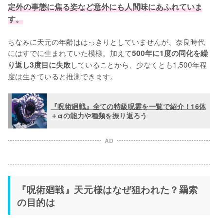
定外の事態に焦る姿など意外にも人間味にあふれていま
す。
ちなみに天元の年齢ははっきりとしていませんが、奈良時代
にはすでに生まれていた模様。加えて
500年に1度の同化を繰
していることから、少なくとも1,500年程
り返し3度目に失敗
度は生きていると推測できます。
『呪術廻戦』全ての特級呪霊を一覧で紹介！16体
＋αの能力や種類を振り返ろう
AD
『呪術廻戦』天元様はなぜ狙われた？羂索
の目的は