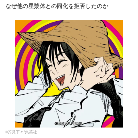
なぜ他の星漿体との同化を拒否したのか
©︎芥見下々/集英社