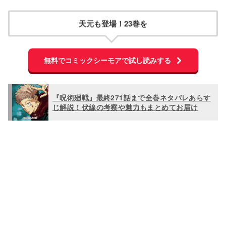
天元も登場！23巻を
無料でコミックシーモアで試し読みする
『呪術廻戦』最終271話まで全巻ネタバレあらす
じ解説！伏線の考察や魅力もまとめてお届け
L
o
/
U
a
n
d
m
e
u
d
t
:
e
1
0
0
.
0
0
%