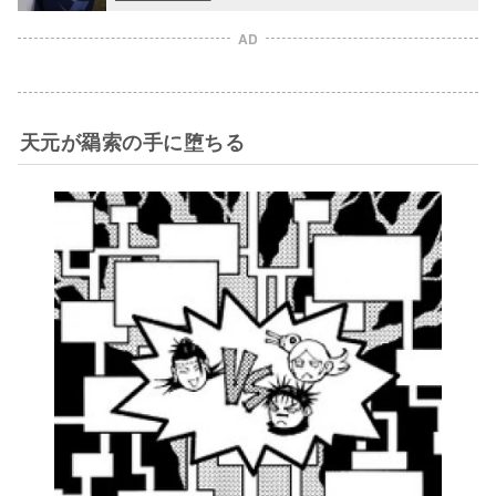
AD
天元が羂索の手に堕ちる