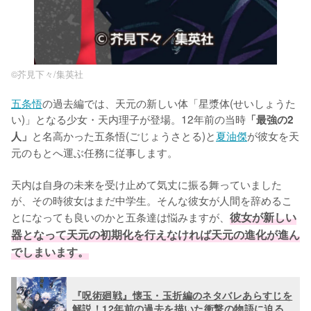
©︎芥見下々/集英社
五条悟
の過去編では、天元の新しい体「星漿体(せいしょうた
い)」となる少女・天内理子が登場。12年前の当時
「最強の2
と名高かった五条悟(ごじょうさとる)と
夏油傑
が彼女を天
人」
元のもとへ運ぶ任務に従事します。

天内は自身の未来を受け止めて気丈に振る舞っていました
が、その時彼女はまだ中学生。そんな彼女が人間を辞めるこ
とになっても良いのかと五条達は悩みますが、
彼女が新しい
器となって天元の初期化を行えなければ天元の進化が進ん
でしまいます。
『呪術廻戦』懐玉・玉折編のネタバレあらすじを
解説！12年前の過去を描いた衝撃の物語に迫る