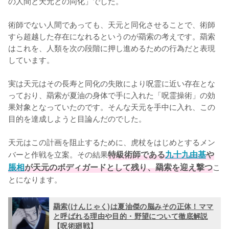
の人間と天元との同化」でした。

術師でない人間であっても、天元と同化させることで、術師
すら超越した存在になれるというのが羂索の考えです。羂索
はこれを、人類を次の段階に押し進めるための行為だと表現
しています。

実は天元はその長寿と同化の失敗により呪霊に近い存在とな
っており、羂索が夏油の身体で手に入れた「呪霊操術」の効
果対象となっていたのです。そんな天元を手中に入れ、この
目的を達成しようと目論んだのでした。

天元はこの計画を阻止するために、虎杖をはじめとするメン
バーと作戦を立案。その結果
特級術師である
九十九由基
や
脹相
が天元のボディガードとして残り、羂索を迎え撃つ
こ
とになります。
羂索(けんじゃく)は夏油傑の脳みその正体！ママ
と呼ばれる理由や目的・野望について徹底解説
【呪術廻戦】