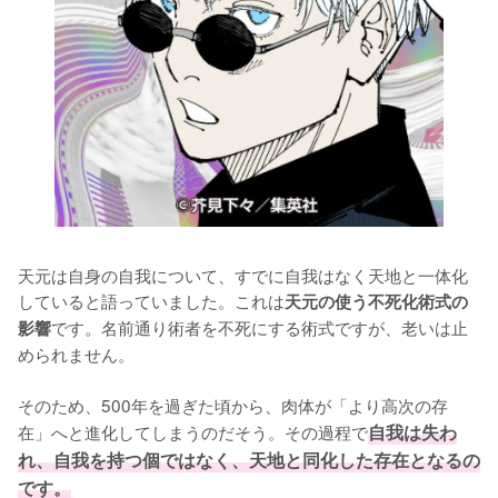
天元は自身の自我について、すでに自我はなく天地と一体化
していると語っていました。これは
天元の使う不死化術式の
です。名前通り術者を不死にする術式ですが、老いは止
影響
められません。

そのため、500年を過ぎた頃から、肉体が「より高次の存
在」へと進化してしまうのだそう。その過程で
自我は失わ
れ、自我を持つ個ではなく、天地と同化した存在となるの
です。