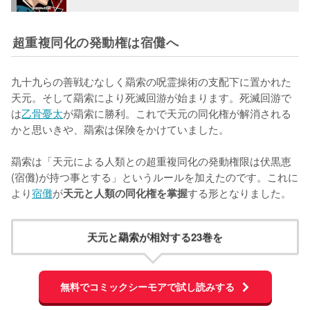
超重複同化の発動権は宿儺へ
九十九らの善戦むなしく羂索の呪霊操術の支配下に置かれた
天元。そして羂索により死滅回游が始まります。死滅回游で
は
乙骨憂太
が羂索に勝利。これで天元の同化権が解消される
かと思いきや、羂索は保険をかけていました。

羂索は「天元による人類との超重複同化の発動権限は伏黒恵
(宿儺)が持つ事とする」というルールを加えたのです。これに
より
宿儺
が
する形となりました。
天元と人類の同化権を掌握
天元と羂索が相対する23巻を
無料でコミックシーモアで試し読みする