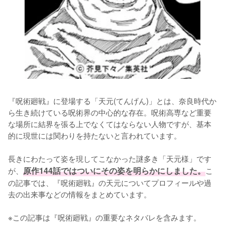
『呪術廻戦』に登場する「天元(てんげん)」とは、奈良時代か
ら生き続けている呪術界の中心的な存在。呪術高専など重要
な場所に結界を張る上でなくてはならない人物ですが、基本
的に現世には関わりを持たないと言われています。

長きにわたって姿を現してこなかった謎多き「天元様」です
が、
原作144話ではついにその姿を明らかにしました。
こ
の記事では、『呪術廻戦』の天元についてプロフィールや過
去の出来事などの情報をまとめています。

※この記事は『呪術廻戦』の重要なネタバレを含みます。