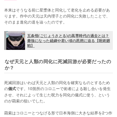
本来はそうなる前に星漿体と同化して老化を止める必要があ
ります。作中の天元は天内理子との同化に失敗したことで、
そのまま進化の道を辿ったのです。
五条悟(ごじょうさとる)の高専時代の過去とは？
最強になった経緯や若い頃の思想に迫る【呪術廻
戦】
なぜ天元と人類の同化に死滅回游が必要だったの
か？
死滅回游はいわば天元と人類の同化を確実なものとするため
の
です。10箇所のコロニーで術者による殺し合いを発生
儀式
させ、それによって生じた呪力を同化の儀式に使う、という
のが羂索の狙いでした。

羂索はコロニーとつなげる形で日本海側に大きな結界を2つ作