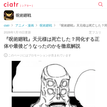
[ シアター ]
呪術廻戦
ciatr
アニメ・漫画
呪術廻戦
『呪術廻戦』天元様は死亡した？
2026年1月15日更新
芝フユリ
『呪術廻戦』天元様は死亡した？同化する正
体や最後どうなったのかを徹底解説
このページにはプロモーションが含まれています