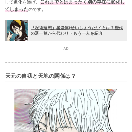
して進化を遂げ、
これまでとはまったく別の存在に変化し
てしまった
のです。
『呪術廻戦』星漿体(せいしょうたい)とは？歴代
の器一覧から代わり・もう一人を紹介
AD
天元の自我と天地の関係は？