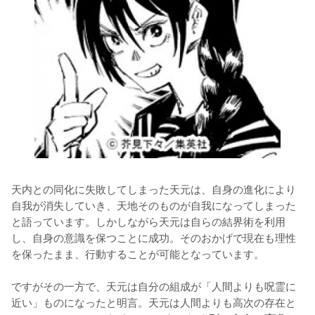
天内との同化に失敗してしまった天元は、自身の進化により
自我が消失していき、天地そのものが自我になってしまった
と語っています。しかしながら天元は自らの結界術を利用
し、自身の意識を保つことに成功。そのおかげで現在も理性
を保ったまま、行動することが可能となっています。

ですがその一方で、天元は自分の組成が「人間よりも呪霊に
近い」ものになったと明言。天元は人間よりも高次の存在と