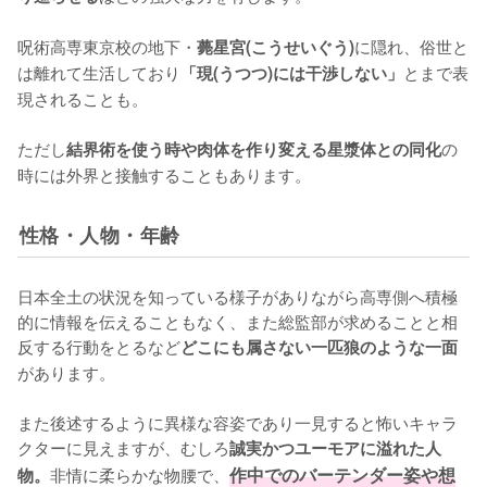
呪術高専東京校の地下・
に隠れ、俗世と
薨星宮(こうせいぐう)
は離れて生活しており
とまで表
「現(うつつ)には干渉しない」
現されることも。

ただし
の
結界術を使う時や肉体を作り変える星漿体との同化
時には外界と接触することもあります。
性格・人物・年齢
日本全土の状況を知っている様子がありながら高専側へ積極
的に情報を伝えることもなく、また総監部が求めることと相
反する行動をとるなど
どこにも属さない一匹狼のような一面
があります。

また後述するように異様な容姿であり一見すると怖いキャラ
クターに見えますが、むしろ
誠実かつユーモアに溢れた人
非情に柔らかな物腰で、
作中でのバーテンダー姿や想
物。