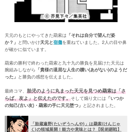
天元のもとにやってきた羂索は
「それは自分で望んだ姿
と問いかけ
を重ねていました。2人の目や鼻
か？」
天元と
宿儺
が確かに似ています。

羂索の勝利で終わった羂索と九十九の勝負を見届けた天元は
腕組みしながら
「貴様の退屈な人生の贖い(あがない)のようだ
と勝負の感想を伝えました。

った」
最終コマ、
胎児のように丸まった天元を見つめ羂索は「さ
らば、友よ」と伝えたのです。
そして煽り文には
「いつか
と記されました。
の知己(古い友)・羂索の手に天元堕つ」
「胎蔵遍野(たいぞうへんや)」は羂索(けんじゃ
く)の領域展開！能力や意味とは？【呪術廻戦】