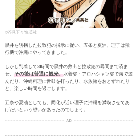
©︎芥見下々/集英社
黒井を誘拐した拉致犯の指示に従い、五条と夏油、理子は飛
行機で沖縄にやってきました。

しかし到着して3時間で黒井の救出と拉致犯の尋問まで済ま
せ、
その後は普通に観光。
水着姿・アロハシャツ姿で海で遊
んだり、沖縄料理に舌鼓を打ったり、水族館をおとずれたり
と、楽しい時間を過ごします。

五条や夏油としても、同化が近い理子に沖縄を満喫させてあ
げたいという想いがあったのでしょう。
AD