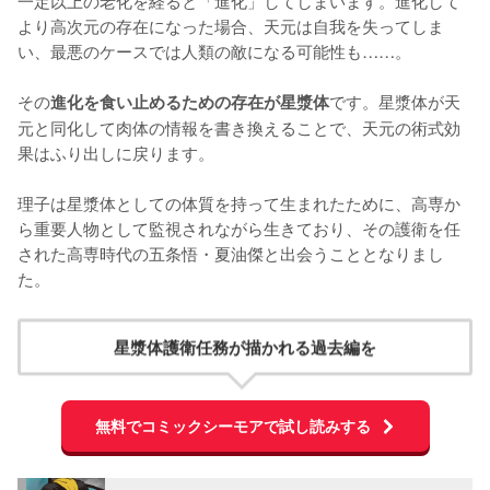
一定以上の老化を経ると「進化」してしまいます。進化して
より高次元の存在になった場合、天元は自我を失ってしま
い、最悪のケースでは人類の敵になる可能性も……。

その
です。星漿体が天
進化を食い止めるための存在が星漿体
元と同化して肉体の情報を書き換えることで、天元の術式効
果はふり出しに戻ります。

理子は星漿体としての体質を持って生まれたために、高専か
ら重要人物として監視されながら生きており、その護衛を任
された高専時代の五条悟・夏油傑と出会うこととなりまし
た。
星漿体護衛任務が描かれる過去編を
無料でコミックシーモアで試し読みする