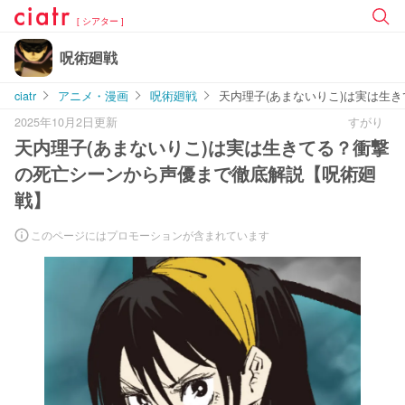
[ シアター ]
呪術廻戦
ciatr
アニメ・漫画
呪術廻戦
天内理子(あまないりこ)は実は生
2025年10月2日更新
すがり
天内理子(あまないりこ)は実は生きてる？衝撃
の死亡シーンから声優まで徹底解説【呪術廻
戦】
このページにはプロモーションが含まれています