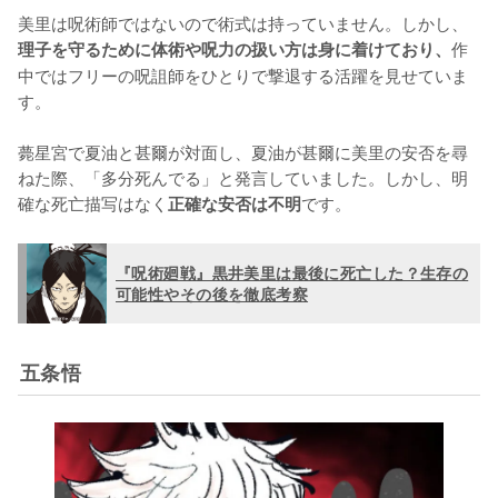
美里は呪術師ではないので術式は持っていません。しかし、
作
理子を守るために体術や呪力の扱い方は身に着けており、
中ではフリーの呪詛師をひとりで撃退する活躍を見せていま
す。

薨星宮で夏油と甚爾が対面し、夏油が甚爾に美里の安否を尋
ねた際、「多分死んでる」と発言していました。しかし、明
確な死亡描写はなく
です。
正確な安否は不明
『呪術廻戦』黒井美里は最後に死亡した？生存の
可能性やその後を徹底考察
五条悟