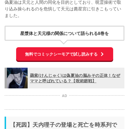
偽夏油は天元と人間の同化を目的としており、呪霊操術で取
り込み操られるのを危惧して天元は薨星宮に引きこもってい
ました。
星漿体と天元様の関係について語られる8巻を
無料でコミックシーモアで試し読みする
羂索(けんじゃく)は偽夏油の脳みその正体！なぜ
ママと呼ばれている？【呪術廻戦】
AD
【死因】天内理子の登場と死亡を時系列で