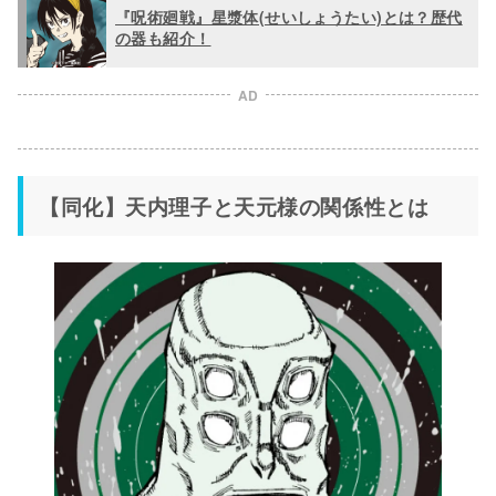
『呪術廻戦』星漿体(せいしょうたい)とは？歴代
の器も紹介！
AD
【同化】天内理子と天元様の関係性とは