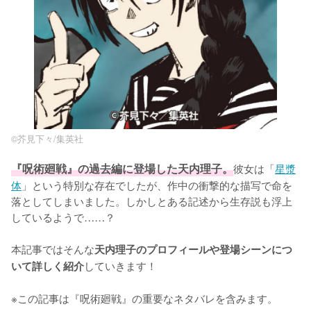
©︎芥見下々/集英社
『呪術廻戦』の過去編に登場した天内理子。
彼女は「
星漿
体
」という特別な存在でしたが、作中の衝撃的な描写で命を
落としてしまいました。しかしとある記述から生存説も浮上
しているようで……？

本記事ではそんな
天内理子のプロフィールや登場シーンにつ
していきます！

いて詳しく紹介
※この記事は『呪術廻戦』の重要なネタバレを含みます。