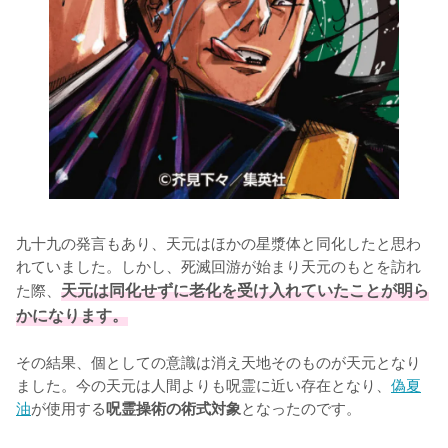
九十九の発言もあり、天元はほかの星漿体と同化したと思わ
れていました。しかし、死滅回游が始まり天元のもとを訪れ
た際、
天元は同化せずに老化を受け入れていたことが明ら
かになります。
その結果、個としての意識は消え天地そのものが天元となり
ました。今の天元は人間よりも呪霊に近い存在となり、
偽夏
油
が使用する
となったのです。

呪霊操術の術式対象