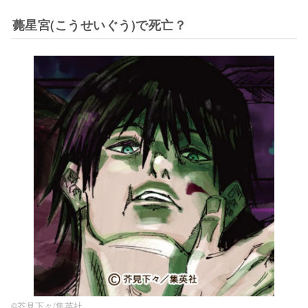
薨星宮(こうせいぐう)で死亡？
©︎芥見下々/集英社