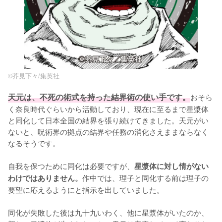
©︎芥見下々/集英社
天元は、不死の術式を持った結界術の使い手です。
おそら
く奈良時代ぐらいから活動しており、現在に至るまで星漿体
と同化して日本全国の結界を張り続けてきました。天元がい
ないと、呪術界の拠点の結界や任務の消化さえままならなく
なるそうです。

自我を保つために同化は必要ですが、
星漿体に対し情がない
作中では、理子と同化する前は理子の
わけではありません。
要望に応えるようにと指示を出していました。

同化が失敗した後は九十九いわく、他に星漿体がいたのか、