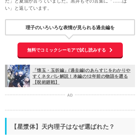
だ」と夏油が言っていました。黒井もその言葉に「……は
い」と返しています。
理子のいろいろな表情が見られる過去編を
無料でコミックシーモアで試し読みする
「懐玉・玉折編」(過去編)のあらすじをわかりや
すくネタバレ解説！本編の12年前の物語を遡る
【呪術廻戦】
AD
【星漿体】天内理子はなぜ選ばれた？