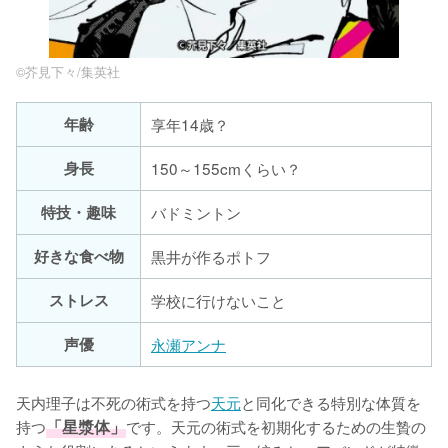
©︎芥見下々/集英社
年齢
享年14歳？
身長
150～155cmくらい？
特技・趣味
バドミントン
好きな食べ物
黒井が作るポトフ
ストレス
学校に行けないこと
声優
永瀬アンナ
天内理子は不死の術式を持つ
天元
と同化できる特別な体質を
持つ
「星漿体」
です。天元の術式を初期化するための生贄の