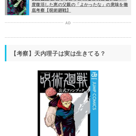
度復活した恵の父親の「よかったな」の意味を徹
底考察【呪術廻戦】
AD
【考察】天内理子は実は生きてる？