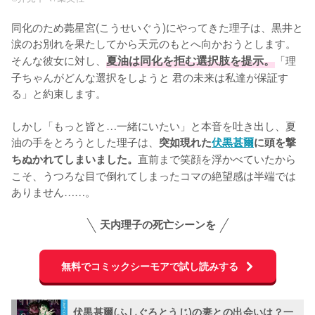
同化のため薨星宮(こうせいぐう)にやってきた理子は、黒井と
涙のお別れを果たしてから天元のもとへ向かおうとします。
そんな彼女に対し、
夏油は同化を拒む選択肢を提示。
「理
子ちゃんがどんな選択をしようと 君の未来は私達が保証す
る」と約束します。

しかし「もっと皆と…一緒にいたい」と本音を吐き出し、夏
油の手をとろうとした理子は、
突如現れた
伏黒甚爾
に頭を撃
直前まで笑顔を浮かべていたから
ちぬかれてしまいました。
こそ、うつろな目で倒れてしまったコマの絶望感は半端では
ありません……。
天内理子の死亡シーンを
無料でコミックシーモアで試し読みする
伏黒甚爾(ふしぐろとうじ)の妻との出会いは？一