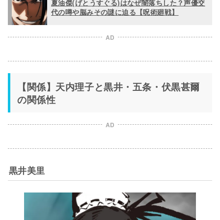
夏油傑(げとうすぐる)はなぜ闇落ちした？声優交
代の噂や脳みその謎に迫る【呪術廻戦】
AD
【関係】天内理子と黒井・五条・伏黒甚爾
の関係性
AD
黒井美里