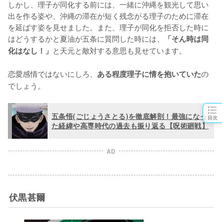
しかし、理子が同化する前には、一緒に沖縄を観光して思い
出を作る姿や、沖縄の滞在が短く残念がる理子のために滞在
を延ばす姿を見せました。また、理子が同化を拒否した時に
はどうするかと夏油が五条に質問した時には、
「そん時は同
と天元と敵対する意思も見せています。

化はなし！」
恋愛感情ではないにしろ、
の
ある程度理子に情を抱いていた
でしょう。
五条悟(ごじょうさとる)を徹底解剖！最強になっ
目次
た経緯や高専時代の過去も振り返る【呪術廻戦】
AD
伏黒甚爾