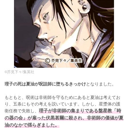
©︎芥見下々/集英社
となりました。

理子の死は夏油が呪詛師に堕ちるきっかけ
もともと、呪術は非術師を守るためにあると夏油は考えてお
り、五条にもその考えを説いています。しかし、星漿体の護
衛任務で失敗し、
理子が非術師の集まりである盤星教「時
の器の会」が雇った伏黒甚爾に殺され、非術師の価値が夏
油のなかで揺らぎました。