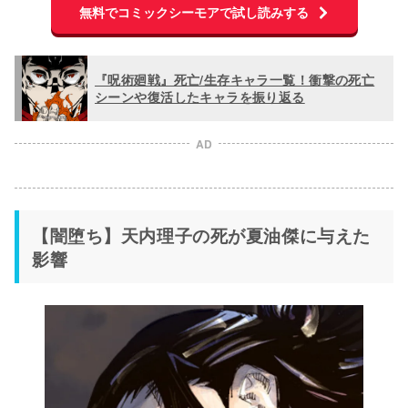
無料でコミックシーモアで試し読みする
『呪術廻戦』死亡/生存キャラ一覧！衝撃の死亡
シーンや復活したキャラを振り返る
AD
【闇堕ち】天内理子の死が夏油傑に与えた
影響