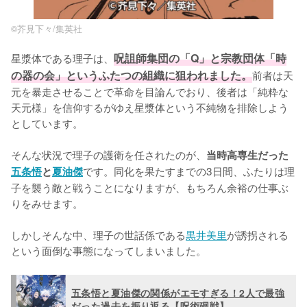
©︎芥見下々/集英社
星漿体である理子は、
呪詛師集団の「Q」と宗教団体「時
の器の会」というふたつの組織に狙われました。
前者は天
元を暴走させることで革命を目論んでおり、後者は「純粋な
天元様」を信仰するがゆえ星漿体という不純物を排除しよう
としています。

そんな状況で理子の護衛を任されたのが、
当時高専生だった
です。同化を果たすまでの3日間、ふたりは理
五条悟
と
夏油傑
子を襲う敵と戦うことになりますが、もちろん余裕の仕事ぶ
りをみせます。

しかしそんな中、理子の世話係である
黒井美里
が誘拐される
という面倒な事態になってしまいました。
五条悟と夏油傑の関係がエモすぎる！2人で最強
だった過去を振り返る【呪術廻戦】