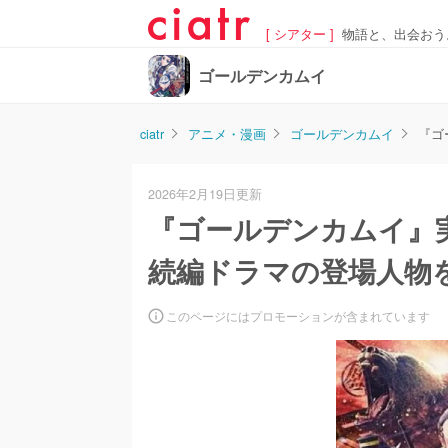
[ シアター ]
物語と、出会おう
ゴールデンカムイ
ciatr
アニメ・漫画
ゴールデンカムイ
『ゴ
2026年2月19日更新
『ゴールデンカムイ』
続編ドラマの登場人物
このページにはプロモーションが含まれています