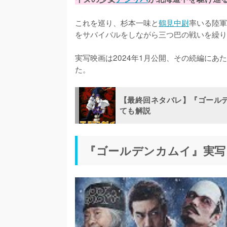
これを巡り、杉本一味と
鶴見中尉
率いる陸軍
をサバイバルをしながら三つ巴の戦いを繰り
実写映画は2024年1月公開、その続編にあ
た。
【最終回ネタバレ】『ゴール
ても解説
『ゴールデンカムイ』実写