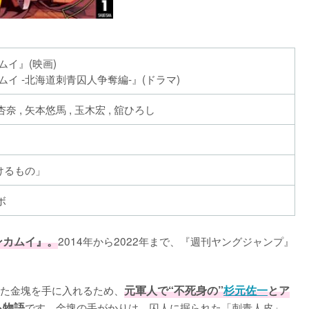
ムイ』(映画)
イ -北海道刺青囚人争奪編-』(ドラマ)
奈 , 矢本悠馬 , 玉木宏 , 舘ひろし
輝けるもの」
ボ
ンカムイ』。
2014年から2022年まで、『週刊ヤングジャンプ』
た金塊を手に入れるため、
元軍人で“不死身の”
杉元佐一
とア
る物語
です。金塊の手がかりは、囚人に掘られた「刺青人皮」。
