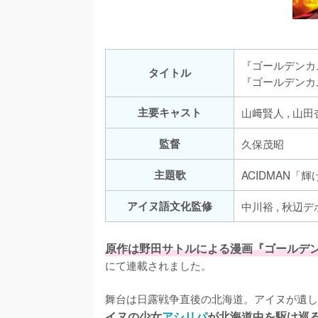
『ゴールデンカ
タイトル
『ゴールデンカム
主要キャスト
山﨑賢人 , 山田杏
監督
久保茂昭
主題歌
ACIDMAN「
アイヌ語文化監修
中川裕 , 秋辺デ
原作は野田サトルによる漫画『ゴールデ
にて連載されました。

舞台は日露戦争直後の北海道。アイヌが遺し
イヌの少女
アシリパ
が北海道中を駆け巡