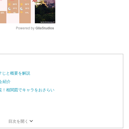
Powered by 
GliaStudios
M
u
t
e
すじと概要を解説
を紹介
覧！相関図でキャラをおさらい
目次を開く