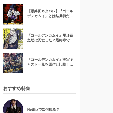
るっと解説！
【最終回ネタバレ】『ゴール
デンカムイ』とは結局何だっ
たのか？キャラのその後につ
いても解説
『ゴールデンカムイ』尾形百
之助は死亡した？最終章で明
かされる山猫の正体と目的に
迫る
『ゴールデンカムイ』実写キ
ャスト一覧を原作と比較！続
編ドラマの登場人物を相関図
つきで解説
おすすめ特集
Netflixで次何観る？