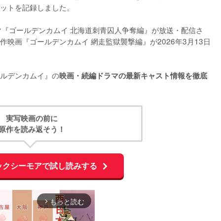
ットを記録しました。

マ『ゴールデンカムイ 北海道刺青囚人争奪編』が放送・配信さ
映画『ゴールデンカムイ 網走監獄襲撃編』が2026年3月13日
ルデンカムイ』の
映画・続編ドラマの最新キャスト情報を徹底
実写映画の前に
原作を読み返そう！
ックシーモアで試し読みする
もっと読む
arrow_forward_ios