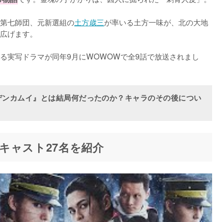
第七師団、元新選組の
土方歳三
が率いる土方一味が、北の大地
広げます。

たる実写ドラマが同年9月にWOWOWで全9話で放送されまし
デンカムイ』とは結局何だったのか？キャラのその後につい
キャスト27名を紹介