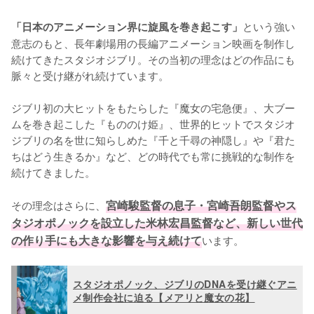
という強い
「日本のアニメーション界に旋風を巻き起こす」
意志のもと、長年劇場用の長編アニメーション映画を制作し
続けてきたスタジオジブリ。その当初の理念はどの作品にも
脈々と受け継がれ続けています。

ジブリ初の大ヒットをもたらした『魔女の宅急便』、大ブー
ムを巻き起こした『もののけ姫』、世界的ヒットでスタジオ
ジブリの名を世に知らしめた『千と千尋の神隠し』や『君た
ちはどう生きるか』など、どの時代でも常に挑戦的な制作を
続けてきました。

その理念はさらに、
宮崎駿監督の息子・宮崎吾朗監督やス
タジオポノックを設立した米林宏昌監督など、新しい世代
の作り手にも大きな影響を与え続けて
います。
スタジオポノック、ジブリのDNAを受け継ぐアニ
メ制作会社に迫る【メアリと魔女の花】