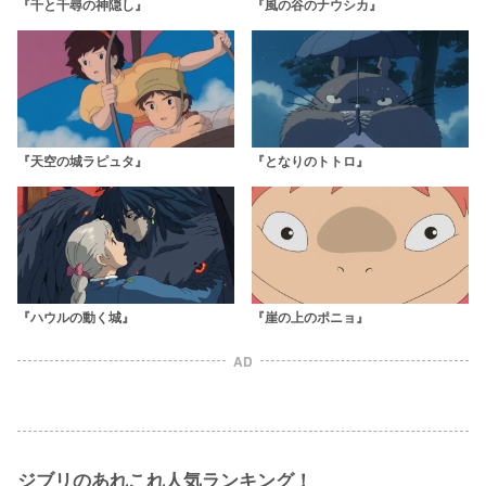
『千と千尋の神隠し』
『風の谷のナウシカ』
『天空の城ラピュタ』
『となりのトトロ』
『ハウルの動く城』
『崖の上のポニョ』
AD
ジブリのあれこれ人気ランキング！