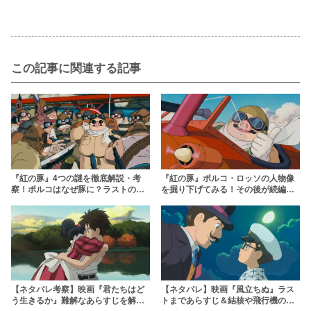
この記事に関連する記事
『紅の豚』4つの謎を徹底解説・考
『紅の豚』ポルコ・ロッソの人物像
察！ポルコはなぜ豚に？ラストの意
を掘り下げてみる！その後が続編と
味とは？
して構想されていた？
【ネタバレ考察】映画『君たちはど
【ネタバレ】映画『風立ちぬ』ラス
う生きるか』難解なあらすじを解
トまであらすじ＆結核や飛行機の怖
説！ラストや石の意味とは？
い話を解説！堀辰雄って誰？タイト