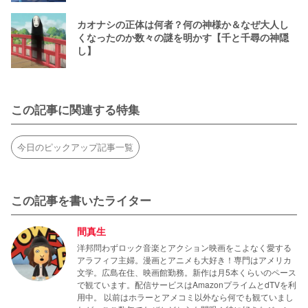
カオナシの正体は何者？何の神様か＆なぜ大人し
くなったのか数々の謎を明かす【千と千尋の神隠
し】
この記事に関連する特集
今日のピックアップ記事一覧
この記事を書いたライター
間真生
洋邦問わずロック音楽とアクション映画をこよなく愛する
アラフィフ主婦。漫画とアニメも大好き！専門はアメリカ
文学。広島在住、映画館勤務。新作は月5本くらいのペース
で観ています。配信サービスはAmazonプライムとdTVを利
用中。 以前はホラーとアメコミ以外なら何でも観ていまし