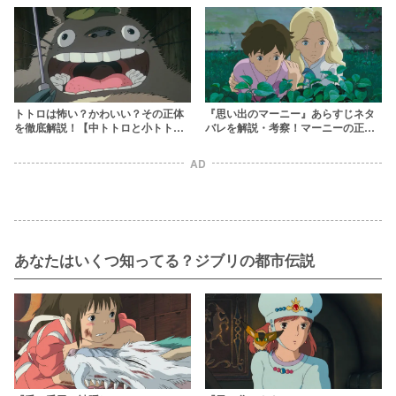
ルの意味を考察
トトロは怖い？かわいい？その正体
『思い出のマーニー』あらすじネタ
を徹底解説！【中トトロと小トトロ
バレを解説・考察！マーニーの正体
の本名も明らかに】
や壮絶な人生を徹底深掘り
AD
あなたはいくつ知ってる？ジブリの都市伝説