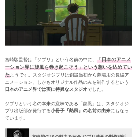
宮崎駿監督は「ジブリ」という名前の中に、
「日本のアニメ
ーション界に旋風を巻き起こそう」という想いを込めてい
た
ようです。スタジオジブリは創設当初から劇場用の長編ア
ニメーション、しかもオリジナル作品のみを制作するという
でした。

日本のアニメ界では実に特異なスタジオ
ジブリという名の本来の意味である「熱風」は、スタジオジ
ブリ出版部が発行する
にもなっ
小冊子『熱風』の名前の由来
ています。
宮崎駿の10の魅力を紹介 ジブリ映画の製作秘話