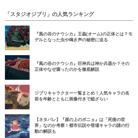
「スタジオジブリ」の人気ランキング
『風の谷のナウシカ』王蟲(オーム)の正体とは？モ
デルとなった虫や鳴き声の秘密に迫る
『風の谷のナウシカ』巨神兵は神か兵器か？その
正体やなぜ腐ったのかを徹底解説
ジブリキャラクター一覧まとめ！人気キャラの名
前を年齢とともに画像付きで総ざらい
【ネタバレ】『崖の上のポニョ』は「死後の世
界」なのか考察！都市伝説や登場キャラの謎の行
動の解説も