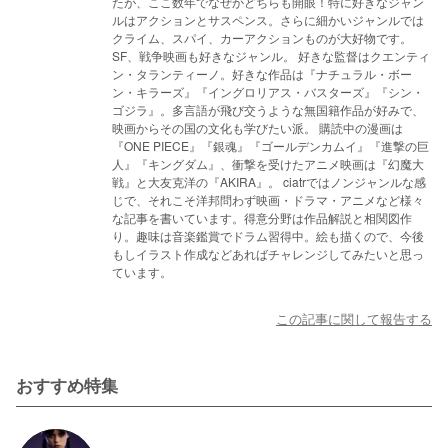
たが、ここ数年でなぜかどちらも開眼！特に好きなジャン
ルはアクションとサスペンス。さらに細かいジャンルでは
クライム、スパイ、カーアクションものが大好物です。
SF、戦争映画も好きなジャンル。 好きな監督はクエンティ
ン・タランティーノ。好きな作品は『ナチュラル・ボー
ン・キラーズ』『イングロリアス・バスターズ』『シン・
ゴジラ』。多言語が飛び交うような無国籍作品が好みで、
映画からその国の文化も学びたい派。 購読中の漫画は
『ONE PIECE』『銀魂』『ゴールデンカムイ』『進撃の巨
人』『キングダム』、衝撃を受けたアニメ映画は『幻魔大
戦』と大友克洋の『AKIRA』。 ciatrではノンジャンルな感
じで、それこそ洋邦問わず映画・ドラマ・アニメなど様々
な記事を書いています。得意分野は作品解説と相関図作
り。趣味は音楽鑑賞でドラム習得中。絵も描くので、今後
もしイラスト作成などあればチャレンジしてみたいと思っ
ています。
この記事に関して報告する
おすすめ特集