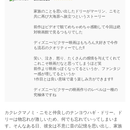
家族のことを思い出したドリーがマーリン、ニモと
共に再び大海原へ旅立つというストーリー

前作はビデオで観てめちゃめちゃ感動して今回は絶
対映画館で見るつもりでした

ディズニー/ピクサー映画はもちろん大好きで今作
も流石のクオリティーでした‼︎

笑い、泣き、怒り、たくさんの感情を与えてくれて
これこそ映画だなと思ってしまうほど笑

前作より映画っぽくなってるというか、ファンタジ
ー感が増してるというか

1作目とは良い意味で違う楽しみ方ができます‼︎

ディズニー/ピクサーの映画作りのレベルは一種の
究極体ですね
カクレクマノミ・ニモと仲良しのナンヨウハギ・ドリー。ド
リーは物忘れが激しいため、何でも忘れていってしまいま
す。そんなある日、彼女は不意に昔の記憶を思い出し、家族