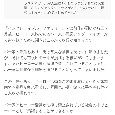
ラスティガールが大活躍！そしてボブは子育てに大奮
闘！さらにジャックジャックがとんでもなーい！！最
後はすっきり、めでたしめでたし♪
『インクレディブル・ファミリー』では前作の闘いから三ヶ
月後、ヒーロー家族であるパー家が悪党アンダーマイナーか
ら街を救うために闘うところから物語が始まります。

パー家の活躍もあり、街は甚大な被害を受けずに済みました
が、それでも市役所の一部が損壊する被害が出てしまいま
す。またヒーロー活動が法律で禁止されていることもあり、
パー家は世間から非難を浴びることになってしまいました。

この一件があり、ヒーロー活動をこのまま続けるべきか家族
内でも意見が割れ重苦しい雰囲気が漂う彼らに手を差し伸べ
る人物が現れます。

パー家はヒーロー活動が法律で禁止されている社会の中でヒ
ーローとして活躍することができるのか……。
