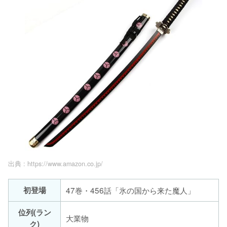
出典 :
https://www.amazon.co.jp/
初登場
47巻・456話「氷の国から来た魔人」
位列(ラン
大業物
ク)