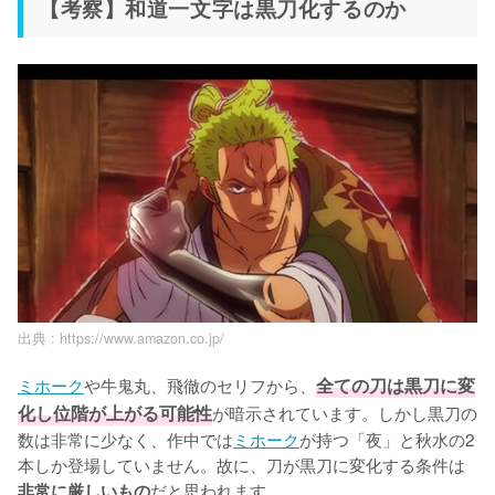
【考察】和道一文字は黒刀化するのか
出典 :
https://www.amazon.co.jp/
ミホーク
や牛鬼丸、飛徹のセリフから、
全ての刀は黒刀に変
化し位階が上がる可能性
が暗示されています。しかし黒刀の
数は非常に少なく、作中では
ミホーク
が持つ「夜」と秋水の2
本しか登場していません。故に、刀が黒刀に変化する条件は
だと思われます。

非常に厳しいもの