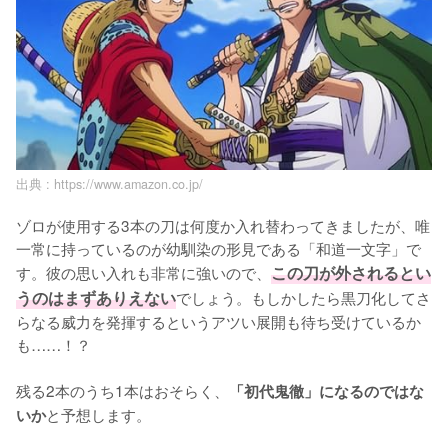
出典 :
https://www.amazon.co.jp/
ゾロが使用する3本の刀は何度か入れ替わってきましたが、唯
一常に持っているのが幼馴染の形見である「和道一文字」で
す。彼の思い入れも非常に強いので、
この刀が外されるとい
うのはまずありえない
でしょう。もしかしたら黒刀化してさ
らなる威力を発揮するというアツい展開も待ち受けているか
も……！？

残る2本のうち1本はおそらく、
「初代鬼徹」になるのではな
と予想します。

いか