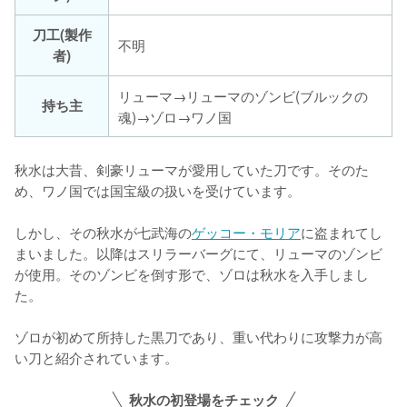
刀工(製作
不明
者)
リューマ→リューマのゾンビ(ブルックの
持ち主
魂)→ゾロ→ワノ国
秋水は大昔、剣豪リューマが愛用していた刀です。そのた
め、ワノ国では国宝級の扱いを受けています。

しかし、その秋水が七武海の
ゲッコー・モリア
に盗まれてし
まいました。以降はスリラーバーグにて、リューマのゾンビ
が使用。そのゾンビを倒す形で、ゾロは秋水を入手しまし
た。

ゾロが初めて所持した黒刀であり、重い代わりに攻撃力が高
い刀と紹介されています。
秋水の初登場をチェック