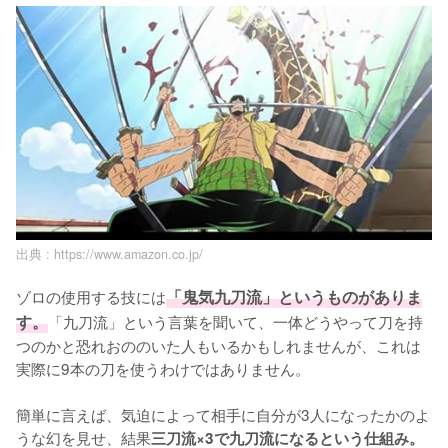
出典 :
https://www.amazon.co.jp/
ゾロの使用する技には
「鬼気九刀流」というものがありま
す。
「九刀流」という言葉を聞いて、一体どうやって刀を持
つのかと恐れおののいた人もいるかもしれませんが、これは
実際に9本の刀を使うわけではありません。

簡単に言えば、気迫によって相手に自分が3人になったかのよ
うな幻を見せ、結果
三刀流×3で九刀流になるという仕組み。