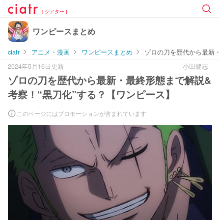
[ シアター ]
ワンピースまとめ
ciatr
アニメ・漫画
ワンピースまとめ
ゾロの刀を歴代から最新・
2024年5月16日更新
小田健志
ゾロの刀を歴代から最新・最終形態まで解説&
考察！“黒刀化”する？【ワンピース】
このページにはプロモーションが含まれています