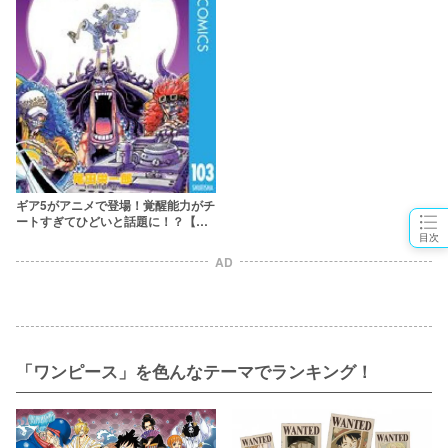
ギア5がアニメで登場！覚醒能力がチ
ートすぎてひどいと話題に！？【ワ
ンピース】
目次
AD
「ワンピース」を色んなテーマでランキング！