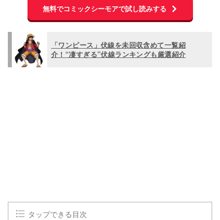
無料でコミックシーモアで試し読みする
「ワンピース」伏線を未回収含めて一覧紹
介！“凄すぎる”伏線ランキングも厳選紹介
L
o
/
U
a
n
d
m
e
u
d
t
:
e
1
0
0
.
0
0
%
タップできる目次