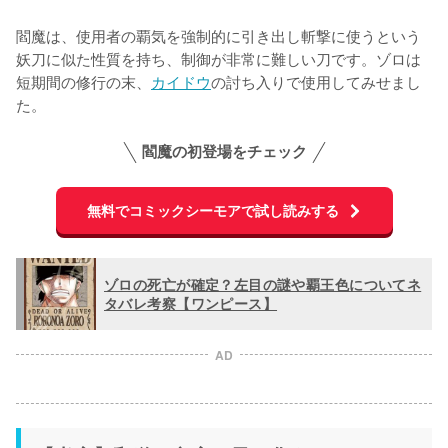
閻魔は、使用者の覇気を強制的に引き出し斬撃に使うという
妖刀に似た性質を持ち、制御が非常に難しい刀です。ゾロは
短期間の修行の末、
カイドウ
の討ち入りで使用してみせまし
た。
閻魔の初登場をチェック
無料でコミックシーモアで試し読みする
ゾロの死亡が確定？左目の謎や覇王色についてネ
タバレ考察【ワンピース】
AD