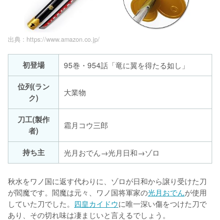
出典 :
https://www.amazon.co.jp/
初登場
95巻・954話「竜に翼を得たる如し」
位列(ラン
大業物
ク)
刀工(製作
霜月コウ三郎
者)
持ち主
光月おでん→光月日和→ゾロ
秋水をワノ国に返す代わりに、ゾロが日和から譲り受けた刀
が閻魔です。閻魔は元々、ワノ国将軍家の
光月おでん
が使用
していた刀でした。
四皇カイドウ
に唯一深い傷をつけた刀で
あり、その切れ味は凄まじいと言えるでしょう。
