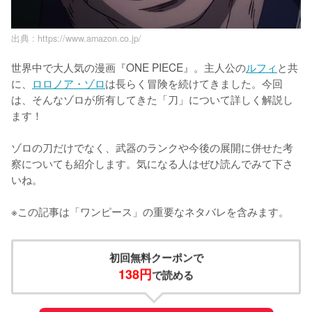
出典 :
https://www.amazon.co.jp/
世界中で大人気の漫画『ONE PIECE』。主人公の
ルフィ
と共
に、
ロロノア・ゾロ
は長らく冒険を続けてきました。今回
は、そんなゾロが所有してきた「刀」について詳しく解説し
ます！

ゾロの刀だけでなく、武器のランクや今後の展開に併せた考
察についても紹介します。気になる人はぜひ読んでみて下さ
いね。

※この記事は「ワンピース」の重要なネタバレを含みます。
初回無料クーポンで
138円
で読める