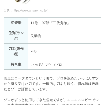
出典 :
https://www.amazon.co.jp/
初登場
11巻・97話「三代鬼徹」
位列(ラン
良業物
ク)
刀工(製作
不明
者)
持ち主
いっぽんマツ→ゾロ
雪走はローグタウンという町で、ゾロを認めたいっぽんマツ
から譲り受けた刀です。一般的な刀より軽く、切れ味は抜群
だとゾロは評価しています。

ゾロがずっと使用してきた雪走ですが、エニエスロビーでシ
ュウ大佐の能力(サビサビの実)によってボロボロにされてしま