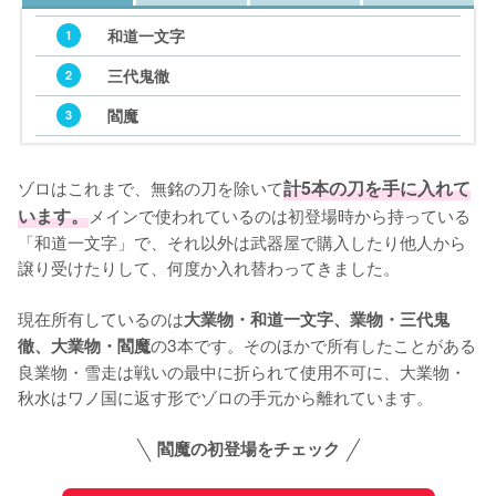
和道一文字
1
三代鬼徹
2
閻魔
3
和道一文字
和道一文字
和道一文字
1
1
1
ゾロはこれまで、無銘の刀を除いて
計5本の刀を手に入れて
三代鬼徹
三代鬼徹
普通の刀
2
2
2
います。
メインで使われているのは初登場時から持っている
「和道一文字」で、それ以外は武器屋で購入したり他人から
秋水
雪走
普通の刀
3
3
3
譲り受けたりして、何度か入れ替わってきました。

現在所有しているのは
大業物・和道一文字、業物・三代鬼
の3本です。そのほかで所有したことがある
徹、大業物・閻魔
良業物・雪走は戦いの最中に折られて使用不可に、大業物・
秋水はワノ国に返す形でゾロの手元から離れています。
閻魔の初登場をチェック