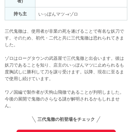
者)
持ち主
いっぽんマツ→ゾロ
三代鬼徹は、使用者が非業の死を遂げることで有名な妖刀で
す。そのため、初代・二代と共に三代鬼徹は恐れられてきま
した。

ゾロはローグタウンの武器屋で三代鬼徹と出会います。彼は
妖刀であることを知り、店主のいっぽんマツに止められるも
度胸試しに勝利して刀を譲り受けます。以降、現在に至るま
で使用し続けています。

ワノ国編で製作者が天狗山飛徹であることが判明しました。
今後の展開で鬼徹のさらなる謎が解明されるかもしれませ
ん。
三代鬼徹の初登場をチェック