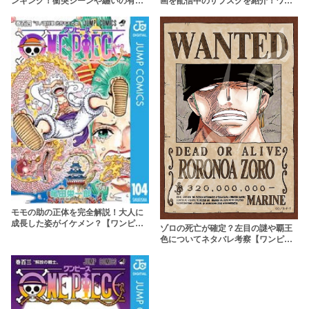
も徹底解説！【ワンピース】
国編まで無料視聴しよう
モモの助の正体を完全解説！大人に
成長した姿がイケメン？【ワンピー
ゾロの死亡が確定？左目の謎や覇王
ス】
色についてネタバレ考察【ワンピー
ス】