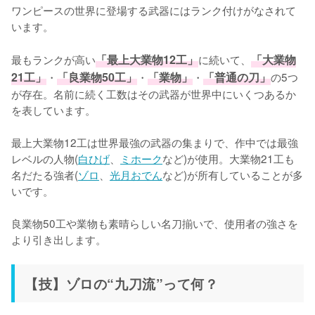
ワンピースの世界に登場する武器にはランク付けがなされて
います。

最もランクが高い
「最上大業物12工」
に続いて、
「大業物
21工」
・
「良業物50工」
・
「業物」
・
「普通の刀」
の5つ
が存在。名前に続く工数はその武器が世界中にいくつあるか
を表しています。

最上大業物12工は世界最強の武器の集まりで、作中では最強
レベルの人物(
白ひげ
、
ミホーク
など)が使用。大業物21工も
名だたる強者(
ゾロ
、
光月おでん
など)が所有していることが多
いです。

良業物50工や業物も素晴らしい名刀揃いで、使用者の強さを
より引き出します。
【技】ゾロの“九刀流”って何？