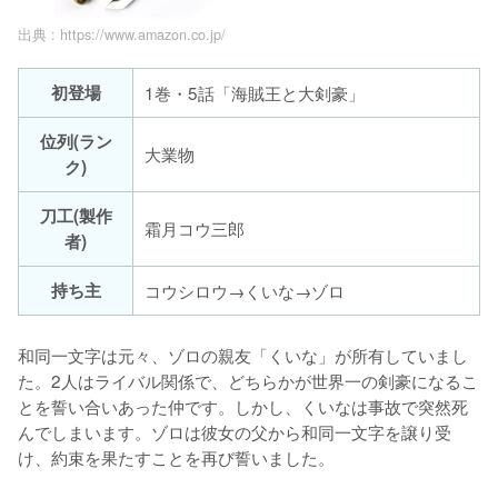
出典 :
https://www.amazon.co.jp/
初登場
1巻・5話「海賊王と大剣豪」
位列(ラン
大業物
ク)
刀工(製作
霜月コウ三郎
者)
持ち主
コウシロウ→くいな→ゾロ
和同一文字は元々、ゾロの親友「くいな」が所有していまし
た。2人はライバル関係で、どちらかが世界一の剣豪になるこ
とを誓い合いあった仲です。しかし、くいなは事故で突然死
んでしまいます。ゾロは彼女の父から和同一文字を譲り受
け、約束を果たすことを再び誓いました。
