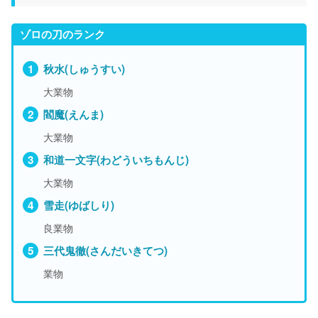
ゾロの刀のランク
秋水(しゅうすい)
大業物
閻魔(えんま)
大業物
和道一文字(わどういちもんじ)
大業物
雪走(ゆばしり)
良業物
三代鬼徹(さんだいきてつ)
業物