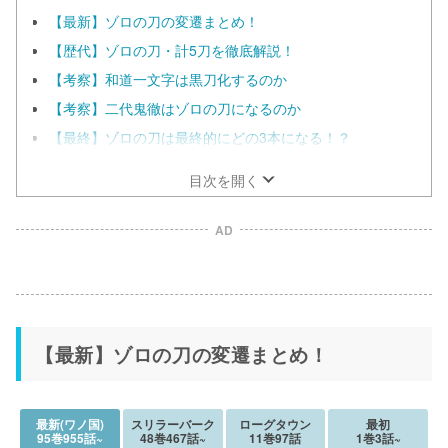
【最新】ゾロの刀の変遷まとめ！
【歴代】ゾロの刀・計5刀を徹底解説！
【考察】和道一文字は黒刀化するのか
【考察】二代鬼徹はゾロの刀になるのか
【最終】ゾロの刀は最終的にどの3本になる！？
目次を開く
AD
【最新】ゾロの刀の変遷まとめ！
最新(ワノ国)
スリラーバーク
ローグタウン
最初
95巻955話~
48巻467話~
11巻97話
1巻3話~