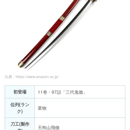
出典 :
https://www.amazon.co.jp/
初登場
11巻・97話「三代鬼徹」
位列(ラン
業物
ク)
刀工(製作
天狗山飛徹