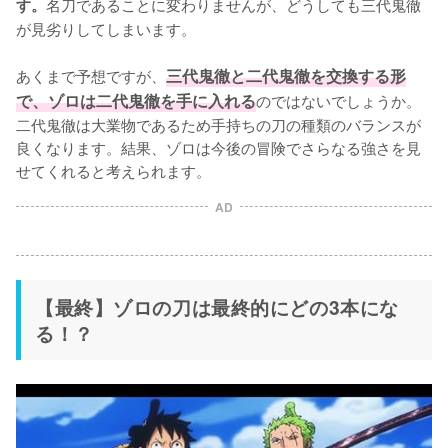
名刀であることに変わりませんが、どうしても三代鬼徹
す。
が見劣りしてしまいます。

あくまで予想ですが、
三代鬼徹と二代鬼徹を交換する形
で、ゾロは二代鬼徹を手に入れる
のではないでしょうか。
二代鬼徹は大業物であるため手持ちの刀の種類のバランスが
良くなります。結果、ゾロは今後の冒険でさらなる強さを見
せてくれると考えられます。
AD
【最終】ゾロの刀は最終的にどの3本にな
る！？