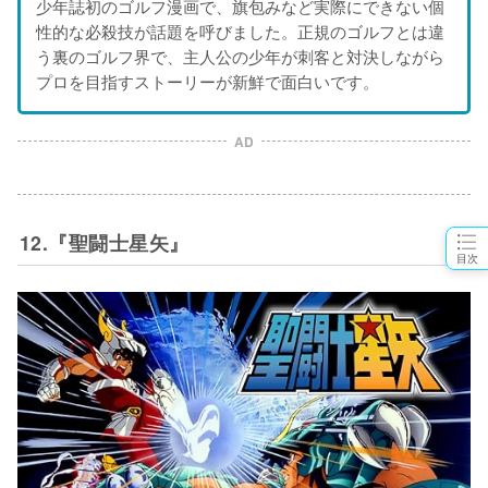
少年誌初のゴルフ漫画で、旗包みなど実際にできない個
性的な必殺技が話題を呼びました。正規のゴルフとは違
う裏のゴルフ界で、主人公の少年が刺客と対決しながら
プロを目指すストーリーが新鮮で面白いです。
AD
12.『聖闘士星矢』
目次