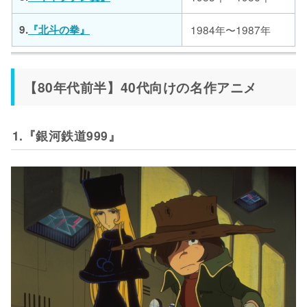
9.
『北斗の拳』
1984年〜1987年
31.
41.
『るろうに剣心 -明治剣客浪漫
『まじかる☆タルるートく
10.
18.
『タッチ』
『南国少年パプワくん』
1985年〜1987年
1992年〜1993年
1999年〜2023年現
1996年〜1998年
1990年〜1992年
50.
『ONE PIECE』
譚-』
ん』
在
【80年代前半】40代向けの名作アニメ
19.
『美少女戦士セーラームー
11.
『プロゴルファー猿』
1985年〜1988年
1992年〜1993年
32.
42.
『地獄先生ぬ〜べ〜』
『ドクタースランプ』
1996年〜1997年
1997年〜1999年
ン』
51.
『モンスターファーム』
1999年〜2000年
1.『銀河鉄道999』
12.
『聖闘士星矢』
1986年〜1989年
43.
『ゲゲゲの鬼太郎 第4シリー
20.
33.
『幽☆遊☆白書』
『みどりのマキバオー』
1992年〜1995年
1996年〜1997年
1996年〜1998年
ズ』
52.
『犬夜叉』
2000年〜2004年
13.
『めぞん一刻』
1986年〜1988年
34.
『こどものおもちゃ』
1993年〜2023年現
1996年〜1998年
44.
『YAWARA!』
1989年〜1992年
53.
『わがまま☆フェアリー ミル
21.
『忍たま乱太郎』
2002年〜2003年
在
モでポン！』
14.
『ドラゴンボール』
1986年〜1989年
35.
『セクシーコマンドー外伝 す
1998年
45.
『おジャ魔女どれみ』
1999年〜2000年
ごいよ‼マサルさん』
22.
『ジャングルの王者ターちゃ
54.
『ヒカルの碁』
2001年〜2003年
1993年〜1994年
ん』
15.
『シティーハンター』
1987年〜1988年
36.
『さくらももこ劇場 コジコ
46.
『デジモンアドベンチャー』
1999年〜2000年
1997年〜1999年
ジ』
55.
『コレクター・ユイ』
1999年〜2000年
23.
『ママレード・ボーイ』
1994年〜1995年
16.
『らんま1/2』
1989年〜1992年
47.
『遊☆戯☆王 デュエルモンス
1998年
37.
『夢のクレヨン王国』
1997年〜1999年
56.
『ジャングルはいつもハレの
ターズ』
2001年
24.
『魔法陣グルグル』
1994年〜1995年
ちグゥ』
17.
『魔神英雄伝ワタル』
1988年〜1989年