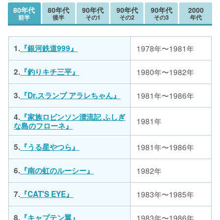
80年代
80年代
90年代
90年代
90年代
2000
前半
後半
その1
その2
その3
年代
1.
『銀河鉄道999』
1978年〜1981年
2.
『釣りキチ三平』
1980年〜1982年
3.
『Dr.スランプ アラレちゃん』
1981年〜1986年
4.
『家族ロビンソン漂流記 ふしぎ
1981年
な島のフローネ』
5.
『うる星やつら』
1981年〜1986年
6.
『南の虹のルーシー』
1982年
7.
『CAT'S EYE』
1983年〜1985年
8.
『キャプテン翼』
1983年〜1986年