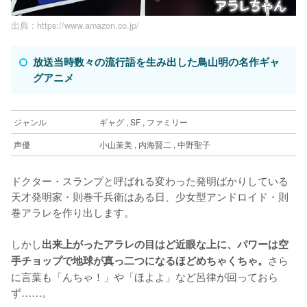
出典 :
https://www.amazon.co.jp/
放送当時数々の流行語を生み出した鳥山明の名作ギャ
グアニメ
ジャンル
ギャグ , SF , ファミリー
声優
小山茉美 , 内海賢二 , 中野聖子
ドクター・スランプと呼ばれる変わった発明ばかりしている
天才発明家・則巻千兵衛はある日、少女型アンドロイド・則
巻アラレを作り出します。
しかし
出来上がったアラレの目はど近眼な上に、パワーは空
さら
手チョップで地球が真っ二つになるほどめちゃくちゃ。
に言葉も「んちゃ！」や「ほよよ」など呂律が回っておら
ず……。