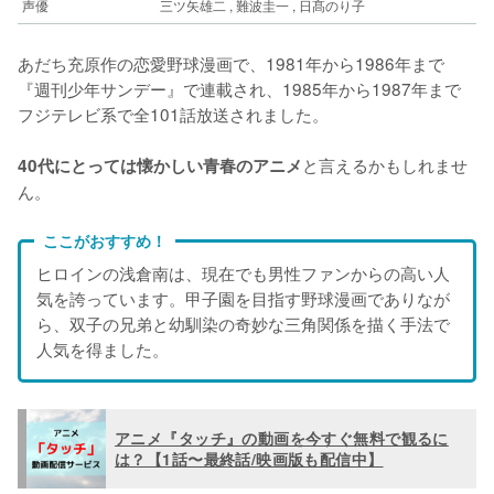
声優
三ツ矢雄二 , 難波圭一 , 日髙のり子
あだち充原作の恋愛野球漫画で、1981年から1986年まで
『週刊少年サンデー』で連載され、1985年から1987年まで
フジテレビ系で全101話放送されました。
と言えるかもしれませ
40代にとっては懐かしい青春のアニメ
ん。
ここがおすすめ！
ヒロインの浅倉南は、現在でも男性ファンからの高い人
気を誇っています。甲子園を目指す野球漫画でありなが
ら、双子の兄弟と幼馴染の奇妙な三角関係を描く手法で
人気を得ました。
アニメ『タッチ』の動画を今すぐ無料で観るに
は？【1話〜最終話/映画版も配信中】