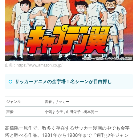
出典 :
https://www.amazon.co.jp/
サッカーアニメの金字塔！名シーンが目白押し
ジャンル
青春 , サッカー
声優
小粥よう子 , 山田栄子 , 橋本晃一
高橋陽一原作で、数多く存在するサッカー漫画の中でも金字
塔と呼べる作品。1981年から1988年まで『週刊少年ジャン