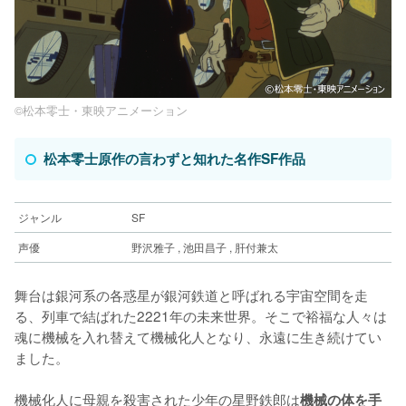
38.
48.
『アリスSOS』
『カードキャプターさくら』
1998年〜1999年
1998年〜1999年
25.
57.
『魔法騎士レイアース』
『フルーツバスケット』
1994年〜1995年
2001年
49.
『SLAM DUNK』
1998年〜2023年現
1993年〜1996年
39.
『おじゃる丸』
26.
58.
『NINKU 忍空』
『シャーマンキング』
1995年〜1996年
2001年〜2002年
在
©️松本零士・東映アニメーション
27.
59.
『ぼのぼの』
『金色のガッシュベル!!』
1995年〜1996年
2003年〜2006年
40.
『GTO』
1999年〜2000年
28.
60.
『ふしぎ遊戯』
『鋼の錬金術師』
1995年〜1996年
2003年〜2004年
松本零士原作の言わずと知れた名作SF作品
29.
『新世紀エヴァンゲリオン』
1995年〜1996年
ジャンル
SF
30.
『あずきちゃん』
1995年〜1998年
声優
野沢雅子 , 池田昌子 , 肝付兼太
舞台は銀河系の各惑星が銀河鉄道と呼ばれる宇宙空間を走
る、列車で結ばれた2221年の未来世界。そこで裕福な人々は
魂に機械を入れ替えて機械化人となり、永遠に生き続けてい
ました。
機械化人に母親を殺害された少年の星野鉄郎は
機械の体を手