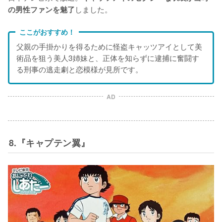
しました。
の男性ファンを魅了
ここがおすすめ！
父親の手掛かりを得るために怪盗キャッツアイとして美
術品を狙う美人3姉妹と、正体を知らずに逮捕に奮闘す
る刑事の逃走劇と恋模様が見所です。
AD
8.『キャプテン翼』