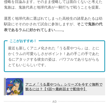
侵略を目論みます。そのまま侵略しては面白くないと考えた
鬼族は、鬼族代表と地球代表が一騎打ちで戦うことを提案。
運悪く地球代表に選ばれてしまった高校生の諸星あたるは幼
馴染にそそのかされて試合に参加しますが、
そこで鬼族の代
表であるラムに好かれてしまい……。
ここがおすすめ！
最近も新しくアニメ化された『うる星やつら』は、とに
かくラムの可愛らしさがポイント！あの手この手であた
るにアタックする彼女の姿は、パワフルでありながらも
とてもいじらしいです。
アニメ「うる星やつら」シリーズを今すぐ無料で
観るには？【1話〜最終話まで配信中】
AD