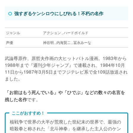
強すぎるケンシロウにしびれる！不朽の名作
ジャンル
アクション , ハードボイルド
声優
神谷明 , 内海賢二 , 冨永みーな
武論尊原作、原哲夫作画の大ヒットバトル漫画。1983年から
1988年まで『週刊少年ジャンプ』で連載され、1984年10月
11日から1987年3月5日までフジテレビ系で全109話放送され
ました。
「お前はもう死んでいる」や「ひでぶ」などの数々の名言を
です。
残した名作
ここがおすすめ！
核戦争で世界の大半が荒廃した世紀末の世界で、最強の
暗殺拳と称された「北斗神拳」を継承した主人公のケン