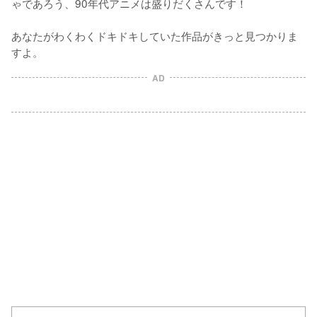
ゃであろう、90年代アニメは盛りだくさんです！

あなたがわくわくドキドキしていた作品がきっと見つかりま
すよ。
AD
L
o
/
U
a
n
d
m
e
u
d
t
:
e
1
0
0
.
0
0
%