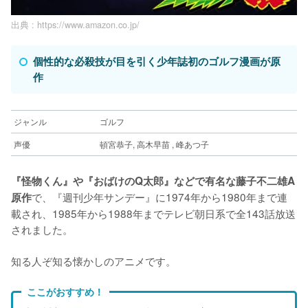
出典 :
https://www.amazon.co.jp/
個性的な必殺技が目を引く少年誌初のゴルフ漫画が原
作
ジャンル
ゴルフ
声優
頓宮恭子, 高木早苗 , 峰あつ子
『怪物くん』や『おばけのQ太郎』などで有名な藤子不二雄A
で、『週刊少年サンデー』に1974年から1980年まで連
原作
載され、1985年から1988年までテレビ朝日系で全143話放送
されました。
知る人ぞ知る懐かしのアニメです。
ここがおすすめ！