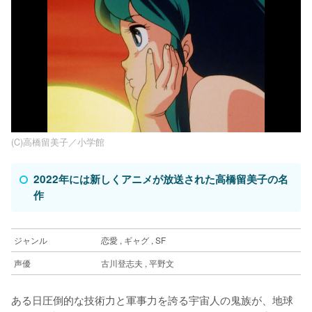
(C)高橋留美子／小学館
2022年には新しくアニメが放送された高橋留美子の名
作
ジャンル
恋愛 , ギャグ , SF
声優
古川登志夫 , 平野文
ある日圧倒的な技術力と軍事力を誇る宇宙人の鬼族が、地球