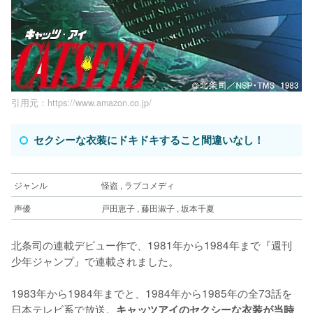
引用元：https://www.amazon.co.jp/
セクシーな衣装にドキドキすること間違いなし！
ジャンル
怪盗 , ラブコメディ
声優
戸田恵子 , 藤田淑子 , 坂本千夏
北条司の連載デビュー作で、1981年から1984年まで『週刊
少年ジャンプ』で連載されました。
1983年から1984年までと、1984年から1985年の全73話を
日本テレビ系で放送。
キャッツアイのセクシーな衣装が当時