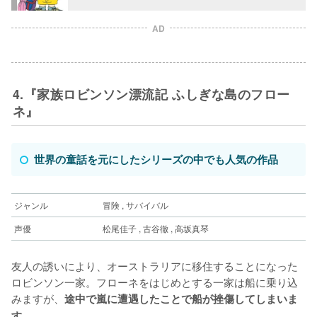
AD
4.『家族ロビンソン漂流記 ふしぎな島のフロー
ネ』
世界の童話を元にしたシリーズの中でも人気の作品
ジャンル
冒険 , サバイバル
声優
松尾佳子 , 古谷徹 , 高坂真琴
友人の誘いにより、オーストラリアに移住することになった
ロビンソン一家。フローネをはじめとする一家は船に乗り込
みますが、
途中で嵐に遭遇したことで船が挫傷してしまいま
す。