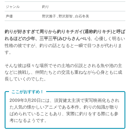
ジャンル
釣り
声優
野沢雅子 , 野沢那智 , 白石冬美
釣りが好きすぎて周りから釣りキチガイ(通称釣りキチ)と呼ば
。心優しく明るい
れるほどの少年、三平三平(みひらさんぺい)
性格の彼ですが、釣りの話となると一瞬で目つきが代わりま
す。
そんな彼は様々な場所でその土地の伝説とされる魚や池の主
などに挑戦し、仲間たちとの交流も重ねながら心身ともに成
長していくのでした。
ここがおすすめ！
2009年3月20日には、須賀健太主演で実写映画化もされ
た人気の懐かしいアニメである本作。釣りの知識が散り
ばめられていることもあり、実際に釣りをする際にも参
考になるようです。