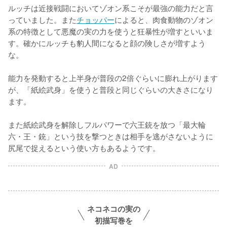
ルッチは近接戦闘においてゾオン系こそが最強の能力だと言
っていました。また
チョッパー
によると、肉食動物のゾオン
系の特徴として悪魔の実の力を使うと狂暴性が増すといいま
す。確かにルッチも豹人間になると顔の険しさが増すよう
な。

能力を発動すると上半身が普段の2倍ぐらいに膨れ上がります
が、「紙絵武身」を使うと普段と同じぐらいの大きさになり
ます。

また紙絵武身を解除しフルパワーで六王銃を放つ「最大輪
六・王・銃」という技を撃つときは相手を逃がさないように
尻尾で捉えるという使い方もあるようです。
AD
ネコネコの実の
初描写巻を