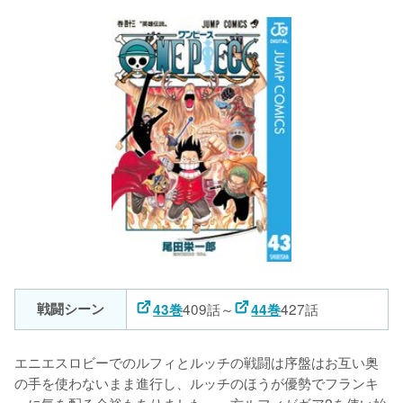
戦闘シーン
409話～
427話
43巻
44巻
エニエスロビーでのルフィとルッチの戦闘は序盤はお互い奥
の手を使わないまま進行し、ルッチのほうが優勢でフランキ
ーに気を配る余裕もありました。一方ルフィがギア2を使い始