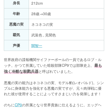
身長
212cm
年齢
28歳→30歳
悪魔の実
ネコネコの実
覇気
武装色 , 見聞色
声優
関智一
世界政府の諜報機関サイファーポールの一員であるロブ・ル
ッチ。かつて所属していた暗殺部隊CP9では部隊史上、
最も
強く冷酷な殺戮兵器
と呼ばれていました。

悪魔の実の能力はネコネコの実、モデル豹(レオパルド)。シン
プルに身体能力を強化する悪魔の実ですが、元々肉弾戦に優
れた彼が使用することによってすさまじい力を発揮します！

のちに
CP0
の所属となり世界貴族に仕えるように。エッグヘ