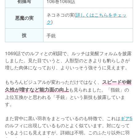
初描写
106巻1069話
ネコネコの実(
詳しくはこちらをチェッ
悪魔の実
ク
)
技
手銃
1069話でのルフィとの戦闘で、ルッチは覚醒フォルムを披露
しました。見た目でいうと、人獣型のときよりも豹らしさが
増した肉体になっており、よりいっそう強そうに見えます。

もちろんビジュアルが変わっただけではなく、
スピードや耐
久性が増すなど能力面の向上
も見られました。「指銃」の
上位互換かと思われる「手銃」という新技も披露していま
す。

また背中に黒い羽衣をまとっているのも特徴で、これは
ギア5
のルフィに出現しているものとよく似ています。対になって
いるようにも見えますが、詳細は不明。このふたり以外に羽