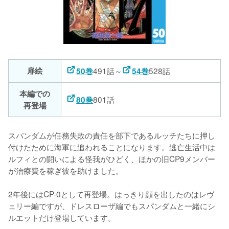
扉絵
491話～
528話
50巻
54巻
本編での
801話
80巻
再登場
スパンダムが任務失敗の責任を部下であるルッチたちに押し
付けたために海軍に追われることになります。逃亡生活中は
ルフィとの闘いによる怪我がひどく、ほかの旧CP9メンバー
が治療費を稼ぎ彼を助けました。

2年後にはCP-0として再登場。はっきり顔を出したのはレヴ
ェリー編ですが、ドレスローザ編でもスパンダムと一緒にシ
ルエットだけ登場しています。
