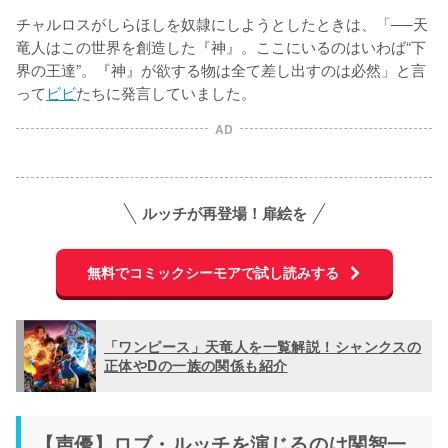
チャルロスがしらほしを奴隷にしようとしたときは、「──天
竜人はこの世界を創造した『神』。ここにいるのはいわば“下
界の王達”。『神』が欲する物は全て差し出すのは必然」と言
って
ビビ
たちに発言していました。
AD
ルッチが再登場！扉絵を
無料でコミックシーモアで試し読みする
「ワンピース」天竜人を一覧解説！シャンクスの
正体やDの一族の関係も紹介
【声優】ロブ・ルッチを演じるのは関智一