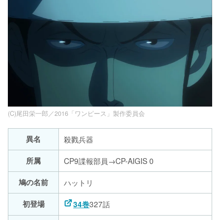
(C)尾田栄一郎／2016「ワンピース」製作委員会
異名
殺戮兵器
所属
CP9諜報部員→CP-AIGIS 0
鳩の名前
ハットリ
初登場
327話
34巻