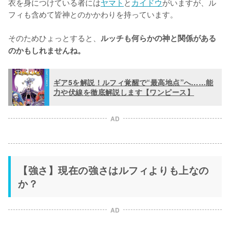
衣を身につけている者には
ヤマト
と
カイドウ
がいますが、ル
フィも含めて皆神とのかかわりを持っています。

そのためひょっとすると、
ルッチも何らかの神と関係がある
のかもしれませんね。
ギア5を解説！ルフィ覚醒で“最高地点”へ……能
力や伏線を徹底解説します【ワンピース】
AD
【強さ】現在の強さはルフィよりも上なの
か？
AD