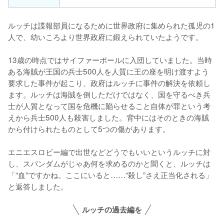
ルッチは諜報部員になるために世界政府に集められた孤児の1
人で、幼いころより世界政府に鍛えられていたようです。

13歳の時点ではサイファーポールに入団していました。当時
ある海賊が王国の兵士500人を人質に王の座を明け渡すよう
要求した事件が起こり、政府はルッチに事件の解決を依頼し
ます。ルッチは海賊を倒しただけではなく、国を守るべき兵
士が人質となって国を危機に陥らせること自体が罪という考
えから兵士500人も殺害しました。背中にはそのときの海賊
から付けられたものとして5つの傷があります。

エニエスロビー編で出世などどうでもいいというルッチに対
し、スパンダムがじゃあ何を求めるのかと聞くと、ルッチは
「“血”ですかね。ここにいると……“殺し”さえ正当化される」
と返答しました。
ルッチの過去編を