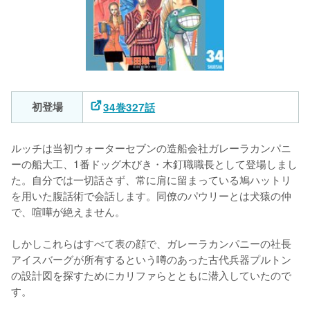
初登場
34巻327話
ルッチは当初ウォーターセブンの造船会社ガレーラカンパニ
ーの船大工、1番ドッグ木びき・木釘職職長として登場しまし
た。自分では一切話さず、常に肩に留まっている鳩ハットリ
を用いた腹話術で会話します。同僚のパウリーとは犬猿の仲
で、喧嘩が絶えません。

しかしこれらはすべて表の顔で、ガレーラカンパニーの社長
アイスバーグが所有するという噂のあった古代兵器プルトン
の設計図を探すためにカリファらとともに潜入していたので
す。
