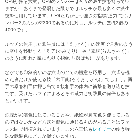
CP9が操る六式。CP9のメンバーは各々の派生技を持ってい
ますが、あくまで登場した限りではルッチが最も多くの派生
技を使用しています。CP9たちが使う強さの指標“道力”でもナ
ンバー2のカクが2200であるのに対し、ルッチはほぼ2倍の
4000です。

ルッチの使用した派生技には「剃(そる)」の速度で月歩のよう
に空中を移動する「剃刀(かみそり)」や「嵐脚(らんきゃく)」
のように離れた敵にも効く指銃「撥(ばち)」があります。

なかでも印象的なのは六式の全ての極意を応用し、六式を極
めた者だけが使える技「六王銃(ろくおうがん)」でしょう。両
手の拳を相手に押し当て直接相手の体内に衝撃を送り込む技
です。受けたルフィによるとその威力は衝撃貝の何倍もある
といいます。

鉄塊が武装色に似ていることや、紙絵が見聞色を使っている
のではないかなど六式と覇気に通じるものがあることはファ
ンの間で指摘されています。この六王銃も
レイリー
の使う特
殊な武装色にどこか似ていますね。