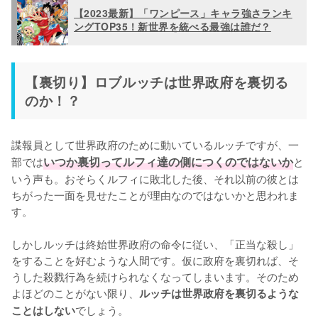
【2023最新】「ワンピース」キャラ強さランキ
ングTOP35！新世界を統べる最強は誰だ？
【裏切り】ロブルッチは世界政府を裏切る
のか！？
諜報員として世界政府のために動いているルッチですが、一
部では
いつか裏切ってルフィ達の側につくのではないか
と
いう声も。おそらくルフィに敗北した後、それ以前の彼とは
ちがった一面を見せたことが理由なのではないかと思われま
す。

しかしルッチは終始世界政府の命令に従い、「正当な殺し」
をすることを好むような人間です。仮に政府を裏切れば、そ
うした殺戮行為を続けられなくなってしまいます。そのため
よほどのことがない限り、
ルッチは世界政府を裏切るような
でしょう。

ことはしない