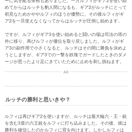
めてからはルッチも豹人間になるも、ギア2がルッチにとって
初見なためかややルフィのほうが優勢に。その後ルフィがギ
ア2を一旦使えなくなってからはルッチが圧倒し始めます。

ですが、ルフィがギア3を使い始めると闘いの場は司法の塔の
外に移り、再びルフィが優位を取り戻しました。ルフィがギ
ア3の副作用で小さくなると、ルッチはその間に勝負を決めよ
うとしますが、ギア3での一撃を鉄塊でガードしたときのダメ
ージが思ったより足にきていたために止めを刺し損ねます。
AD
ルッチの勝利と思いきや？
ルフィは再びギア2を使いますが、ルッチは最大輪六・王・銃
を含む3度の六王銃をルフィに打ち込みました。その後、彼は
勝利を確信したのかルフィに背を向けます。しかしルフィは