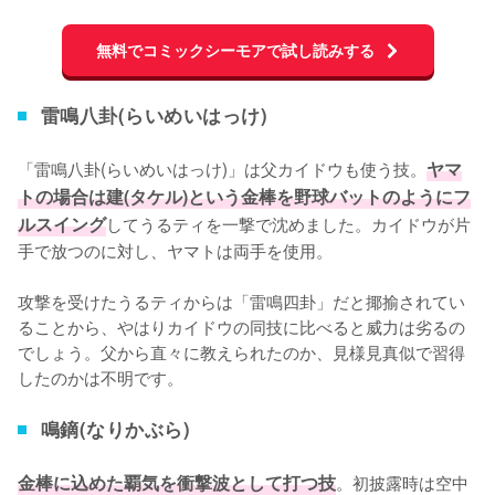
無料でコミックシーモアで試し読みする
雷鳴八卦(らいめいはっけ)
「雷鳴八卦(らいめいはっけ)」は父カイドウも使う技。
ヤマ
トの場合は建(タケル)という金棒を野球バットのようにフ
ルスイング
してうるティを一撃で沈めました。カイドウが片
手で放つのに対し、ヤマトは両手を使用。

攻撃を受けたうるティからは「雷鳴四卦」だと揶揄されてい
ることから、やはりカイドウの同技に比べると威力は劣るの
でしょう。父から直々に教えられたのか、見様見真似で習得
したのかは不明です。
鳴鏑(なりかぶら)
金棒に込めた覇気を衝撃波として打つ技
。初披露時は空中