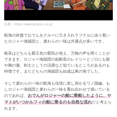
出典 :
https://www.amazon.co.jp/
航海の終盤でおでんをクルーに引き入れラフテルに辿り着い
たロジャー海賊団と、麦わらの一味は共通点が多いです。

船長はどちらも覇王色の覇気が使え、万物の声を聞くことが
できます。ロジャー海賊団の副船長のレイリーとゾロにも眼
や胸の傷、剣士としての活躍など似ているところがあるのも
特徴です。またどちらの海賊団も結成は東の海でした。

そして麦わらの一味の航海も佳境に差し掛かるワノ国編。も
しロジャー海賊団と麦わらの一味を重ね合わせて描いている
のであれば、
おでんがロジャーの船に乗船したように、ヤ
マトがいつかルフィの船に乗るのも自然な流れ
だと考えら
れます。