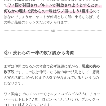
て
ワノ国が開国されプルトンが解放されようとするとき、
何らかの理由で麦わらの一味はワノ国にもう1度来る
ので
はないでしょうか。ヤマトが仲間として船に乗るならば、そ
の時が最後のチャンスだと考えられます。
AD
②：麦わらの一味の数字説から考察
まずは仲間になるかの考察で必ず議題に挙がる、
悪魔の実の
です。この説は仲間になる能力者の法則として、悪魔
数字説
の実の名前に1から10までの数字が含まれているというもの
になります。

ワノ国編までのメンバーではルフィ→ゴムゴム(5,6)、チョッ
パー→ヒトヒト(1,10)、ロビン→ハナハナ(8,7)、ブルック→
ヨミヨミ(4,3)となっています。
