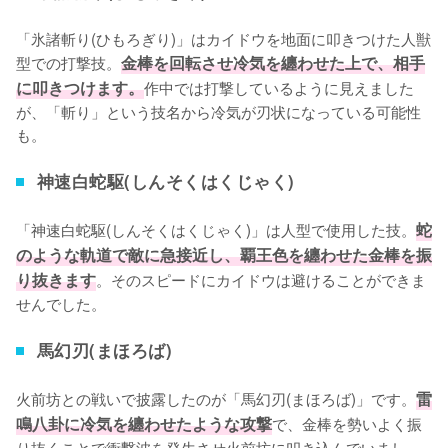
「氷諸斬り(ひもろぎり)」はカイドウを地面に叩きつけた人獣
型での打撃技。
金棒を回転させ冷気を纏わせた上で、相手
に叩きつけます。
作中では打撃しているように見えました
が、「斬り」という技名から冷気が刃状になっている可能性
も。
神速白蛇駆(しんそくはくじゃく)
「神速白蛇駆(しんそくはくじゃく)」は人型で使用した技。
蛇
のような軌道で敵に急接近し、覇王色を纏わせた金棒を振
り抜きます
。そのスピードにカイドウは避けることができま
せんでした。
馬幻刃(まほろば)
火前坊との戦いで披露したのが「馬幻刃(まほろば)」です。
雷
鳴八卦に冷気を纏わせたような攻撃
で、金棒を勢いよく振
り抜くことで衝撃波を発生させ火前坊に叩き込んでいまし