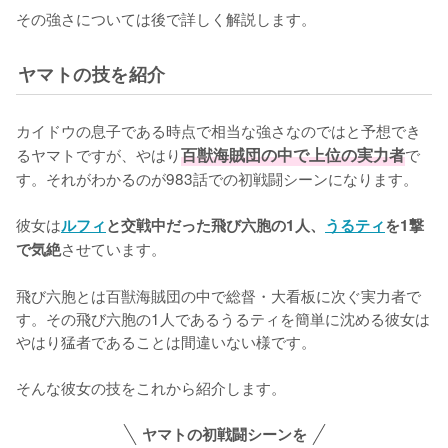
その強さについては後で詳しく解説します。
ヤマトの技を紹介
カイドウの息子である時点で相当な強さなのではと予想でき
るヤマトですが、やはり
百獣海賊団の中で上位の実力者
で
す。それがわかるのが983話での初戦闘シーンになります。

彼女は
ルフィ
と交戦中だった飛び六胞の1人、
うるティ
を1撃
させています。

で気絶
飛び六胞とは百獣海賊団の中で総督・大看板に次ぐ実力者で
す。その飛び六胞の1人であるうるティを簡単に沈める彼女は
やはり猛者であることは間違いない様です。

そんな彼女の技をこれから紹介します。
ヤマトの初戦闘シーンを