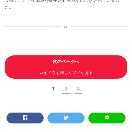
た。
AD
次のページへ
カイドウと同じくツノがある
1
2
3