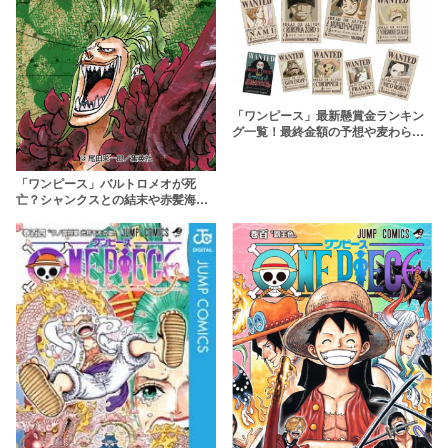
「ワンピース」最新懸賞金ランキン
グ一覧！最終金額の予想や麦わらの
一味の推移を徹底解説
「ワンピース」バルトロメオが死
亡？シャンクスとの結末や赤髪海賊
団の旗を燃やした理由も考察！