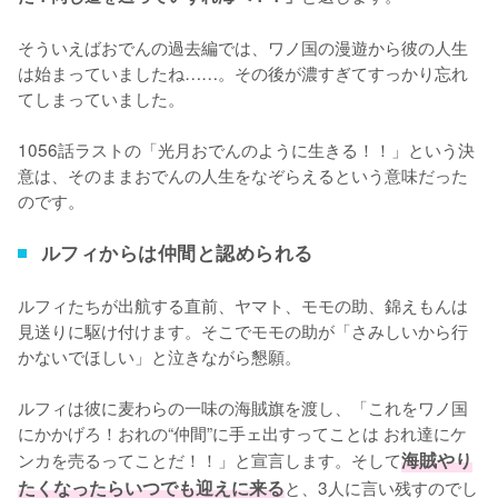
そういえばおでんの過去編では、ワノ国の漫遊から彼の人生
は始まっていましたね……。その後が濃すぎてすっかり忘れ
てしまっていました。

1056話ラストの「光月おでんのように生きる！！」という決
意は、そのままおでんの人生をなぞらえるという意味だった
のです。
ルフィからは仲間と認められる
ルフィたちが出航する直前、ヤマト、モモの助、錦えもんは
見送りに駆け付けます。そこでモモの助が「さみしいから行
かないでほしい」と泣きながら懇願。

ルフィは彼に麦わらの一味の海賊旗を渡し、「これをワノ国
にかかげろ！おれの“仲間”に手ェ出すってことは おれ達にケ
ンカを売るってことだ！！」と宣言します。そして
海賊やり
たくなったらいつでも迎えに来る
と、3人に言い残すのでし