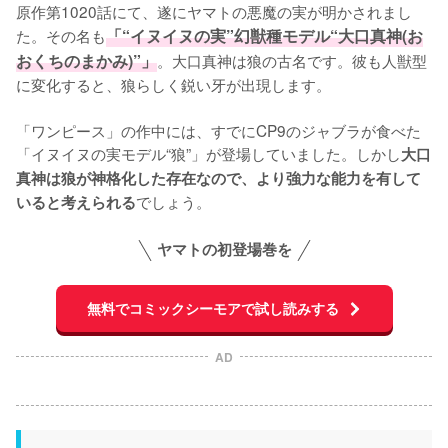
原作第1020話にて、遂にヤマトの悪魔の実が明かされまし
た。その名も
「“イヌイヌの実”幻獣種モデル“大口真神(お
おくちのまかみ)”」
。大口真神は狼の古名です。彼も人獣型
に変化すると、狼らしく鋭い牙が出現します。

「ワンピース」の作中には、すでにCP9のジャブラが食べた
「イヌイヌの実モデル“狼”」が登場していました。しかし
大口
真神は狼が神格化した存在なので、より強力な能力を有して
でしょう。
いると考えられる
ヤマトの初登場巻を
無料でコミックシーモアで試し読みする
AD