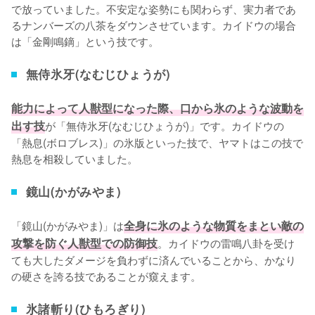
で放っていました。不安定な姿勢にも関わらず、実力者であ
るナンバーズの八茶をダウンさせています。カイドウの場合
は「金剛鳴鏑」という技です。
無侍氷牙(なむじひょうが)
能力によって人獣型になった際、口から氷のような波動を
出す技
が「無侍氷牙(なむじひょうが)」です。カイドウの
「熱息(ボロブレス)」の氷版といった技で、ヤマトはこの技で
熱息を相殺していました。
鏡山(かがみやま)
「鏡山(かがみやま)」は
全身に氷のような物質をまとい敵の
攻撃を防ぐ人獣型での防御技
。カイドウの雷鳴八卦を受け
ても大したダメージを負わずに済んでいることから、かなり
の硬さを誇る技であることが窺えます。
氷諸斬り(ひもろぎり)