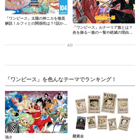
「ワンピース」太陽の神ニカを徹底
解説！ルフィとの関係性は？1話から
「ワンピース」ルナーリア族とは？
伏線があった？
炎を操る一族の一覧や絶滅の理由を
徹底解説
AD
「ワンピース」を色んなテーマでランキング！
懸賞金
強さ