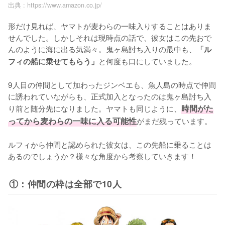
出典 :
https://www.amazon.co.jp/
形だけ見れば、ヤマトが麦わらの一味入りすることはありま
せんでした。しかしそれは現時点の話で、彼女はこの先おで
んのように海に出る気満々。鬼ヶ島討ち入りの最中も、
「ル
と何度も口にしていました。

フィの船に乗せてもらう」
9人目の仲間として加わったジンベエも、魚人島の時点で仲間
に誘われていながらも、正式加入となったのは鬼ヶ島討ち入
り前と随分先になりました。ヤマトも同じように、
時間がた
ってから麦わらの一味に入る可能性
がまだ残っています。

ルフィから仲間と認められた彼女は、この先船に乗ることは
あるのでしょうか？様々な角度から考察していきます！
①：仲間の枠は全部で10人