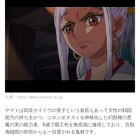
出典 :
https://www.amazon.co.jp/
ヤマトは四皇カイドウの実子という血筋もあって天性の戦闘
能力の持ち主かつ、ニホンオオカミを神格化した幻獣種の悪
魔の実の能力者。8歳で覇王色を無意識に修得しており、百獣
海賊団の幹部からも一目置かれる逸材です。
