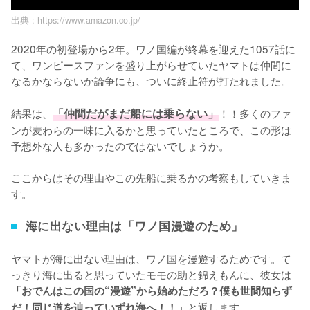
出典 :
https://www.amazon.co.jp/
2020年の初登場から2年。ワノ国編が終幕を迎えた1057話に
て、ワンピースファンを盛り上がらせていたヤマトは仲間に
なるかならないか論争にも、ついに終止符が打たれました。

結果は、
「仲間だがまだ船には乗らない」
！！多くのファ
ンが麦わらの一味に入るかと思っていたところで、この形は
予想外な人も多かったのではないでしょうか。

ここからはその理由やこの先船に乗るかの考察もしていきま
す。
海に出ない理由は「ワノ国漫遊のため」
ヤマトが海に出ない理由は、ワノ国を漫遊するためです。て
っきり海に出ると思っていたモモの助と錦えもんに、彼女は
「おでんはこの国の“漫遊”から始めただろ？僕も世間知らず
と返します。

だ！同じ道を辿っていずれ海へ！！」