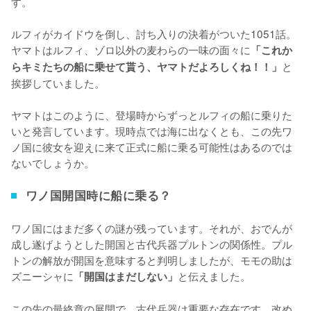
す。

ルフィがカイドウを倒し、討ち入りの決着がついた1051話。
ヤマトはルフィ、ゾロ以外の麦わらの一味の面々に
「これか
と
らキミたちの船に乗せて貰う、ヤマトだよろしくね！！」
挨拶していました。

ヤマトはこのように、登場時からずっとルフィの船に乗りた
いと発言しています。現時点では海に出なくとも、この先ワ
ノ国に彼女を迎えに来て正式に船に乗る可能性はあるのでは
ないでしょうか。
ワノ国開国時に船に乗る？
ワノ国にはまだ多くの謎が残っています。それが、おでんが
成し遂げようとした開国と古代兵器プルトンの関係性。プル
トンの解放が開国を意味すると判明しましたが、モモの助は
ズニーシャに
と伝えました。

「開国はまだしない」
この先の最終章の展開で、古代兵器は重要な存在です。改め