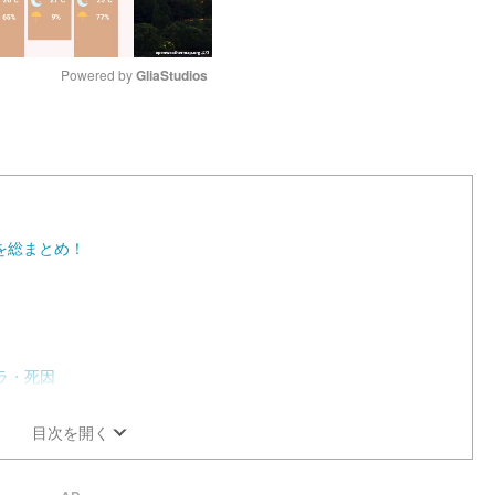
Powered by 
GliaStudios
M
u
t
e
を総まとめ！
ャラ・死因
目次を開く