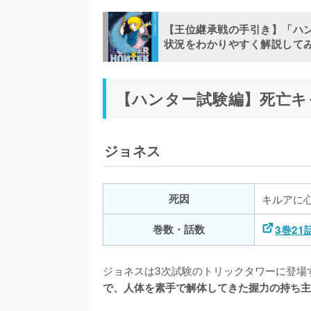
キャラ
キャラ
キャラ
キャラ
ニッケスらハメ組
カイト
ザザン
ミツバ
【王位継承戦の手引き】「ハ
状況をわかりやすく解説して
プーハット
アイザック＝ネテロ
ユンジュ
ゴトー
ボポボ
ネフェルピトー
ペギー
ゾルディック家執事(ハサム・カスガ)
【ハンター試験編】死亡キ
ラターザ
シャウアプフ
マサドルディーゴ
脱会長派(テラデイン・ブシドラ・ルーペ)
ジスパー
モントゥトゥユピー
ラモット
コルトピ
ジョネス
ジート
メルエム
パイク
シャルナーク＝リュウセイ
ボマーの被害者(カヅスール組・アスタ組・ヤ
コムギ
オロソ兄妹
ネオン＝ノストラード
死因
キルアに
女王
フラッタ
モモゼ＝ホイコーロ
巻数・話数
3巻21
ポックル
蚊女
サレサレ＝ホイコーロ
ポンズ
ムカデ男
カチョウ＝ホイコーロ
ジョネスは3次試験のトリックタワーに登場
で、人体を素手で解体してきた握力の持ち主
ハギャ(レオル)
バロ