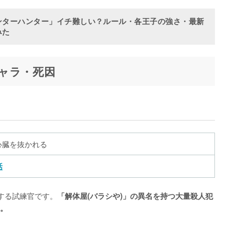
死因
死因
死因
死因
ンターハンター」イチ難しい？ルール・各王子の強さ・最新
ネフェルピトーの攻撃
フェイタンの念能力
アルカの能力により死亡
ボマーの念能力
みた
「貧者の薔薇」使用とともに自死
カイトの攻撃
ヒソカに首を斬られる
ボマーの念能力
ゴンの念能力
メルエムの攻撃
アルカの能力により死亡
レイザーの念能力
ャラ・死因
「貧者の薔薇」の毒
メルエムが惨殺
ヒソカの攻撃
フィンクスとフェイタンに殺される
「貧者の薔薇」の毒
キルアが頭を握りつぶす
ヒソカの攻撃
ボマーの念能力
「貧者の薔薇」の毒
シズクの念能力
ヒソカの攻撃
ボマーの念能力
ビビ組・ハンゼ組など)
「貧者の薔薇」の毒
キルアに首を落とされる
クロロから能力が消えて死が仄めかされる
ボマーの念能力
心臓を抜かれる
メルエムが腹を突き破った
ノブの攻撃
タフディーに暗殺される
話
女王の捕食
キルアに首を落とされる
ウショウヒに暗殺される
ギョガンの銃撃
ゴンとカイトの攻撃
無数の手に捕らわれて死亡
する試練官です。
「解体屋(バラシや)」の異名を持つ大量殺人犯
。
モラウの念能力
ゴンが身体で握りつぶす