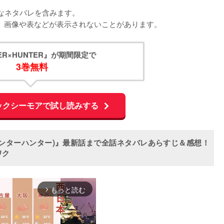
要なネタバレを含みます。

くと、画像や表などが表示されないことがあります。
ER×HUNTER』が期間限定で
3巻無料
ックシーモアで試し読みする
R(ハンターハンター)』最新話まで全話ネタバレあらすじ＆感想！
ワク
もっと読む
arrow_forward_ios