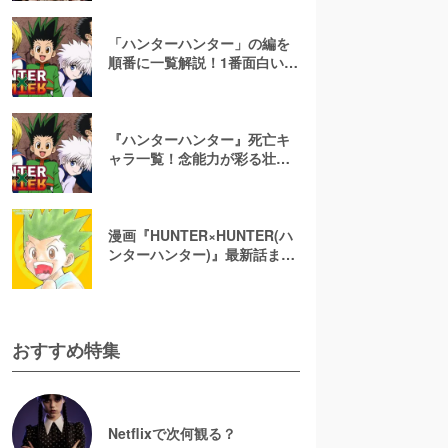
「ハンターハンター」の編を
順番に一覧解説！1番面白い編
はどれ？
『ハンターハンター』死亡キ
ャラ一覧！念能力が彩る壮絶
な最期を振り返る
漫画『HUNTER×HUNTER(ハ
ンターハンター)』最新話まで
全話ネタバレあらすじ＆感
想！入り組んだストーリーに
ワクワク
おすすめ特集
Netflixで次何観る？