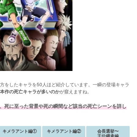
方をしたキャラを50人ほど紹介しています。一瞬の登場キャラ
が窺えますね。

本作の死亡キャラが多いのか
て、死に至った背景や死の瞬間など該当の死亡シーンを詳し
キメラアント編①
キメラアント編②
会長選挙〜
王位継承編