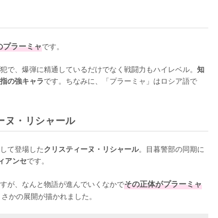
のプラーミャ
です。

犯で、爆弾に精通しているだけでなく戦闘力もハイレベル。
知
です。ちなみに、「プラーミャ」はロシア語で
指の強キャラ
ーヌ・リシャール
して登場した
。目暮警部の同期に
クリスティーヌ・リシャール
です。

ィアンセ
すが、なんと物語が進んでいくなかで
その正体がプラーミャ
まさかの展開が描かれました。