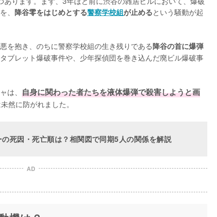
つあります。まず、3年ほど前に渋谷の雑居ビルにおいて、爆破
を、
という騒動が起
降谷零をはじめとする
警察学校組
が止める
悪を抱き、のちに警察学校組の生き残りである
降谷の首に爆弾
タブレット爆破事件や、少年探偵団を巻き込んだ廃ビル爆破事
ャは、
自身に関わった者たちを液体爆弾で殺害しようと画
は未然に防がれました。
ーの死因・死亡順は？相関図で同期5人の関係を解説
AD