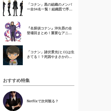
「コナン」黒の組織のメンバ
ー全34名一覧！組織図で序列
や目的を解説！
『名探偵コナン』沖矢昴の全
登場回まとめ！重要なアニメ
回もピックアップ
「コナン」諸伏景光(ヒロ)は生
きてる！？死因やまさかの再
登場回を解説【スコッチ】
おすすめ特集
Netflixで次何観る？