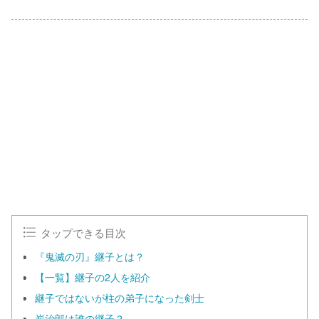
L
o
/
U
a
n
d
m
e
u
d
t
:
e
1
0
0
.
0
0
%
タップできる目次
『鬼滅の刃』継子とは？
【一覧】継子の2人を紹介
継子ではないが柱の弟子になった剣士
炭治郎は誰の継子？