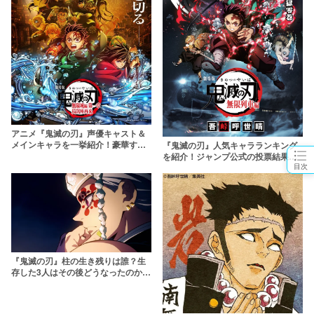
アニメ『鬼滅の刃』声優キャスト＆
メインキャラを一挙紹介！豪華すぎ
『鬼滅の刃』人気キャラランキング
るCVキャストに要注目
を紹介！ジャンプ公式の投票結果や
目次
鬼キャラの人気度も
『鬼滅の刃』柱の生き残りは誰？生
存した3人はその後どうなったのか解
説