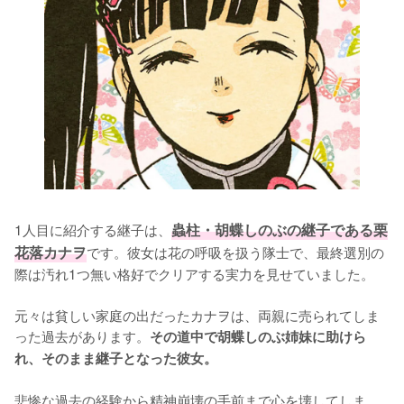
1人目に紹介する継子は、
蟲柱・胡蝶しのぶの継子である栗
花落カナヲ
です。彼女は花の呼吸を扱う隊士で、最終選別の
際は汚れ1つ無い格好でクリアする実力を見せていました。

元々は貧しい家庭の出だったカナヲは、両親に売られてしま
った過去があります。
その道中で胡蝶しのぶ姉妹に助けら
れ、そのまま継子となった彼女。
悲惨な過去の経験から精神崩壊の手前まで心を壊してしま