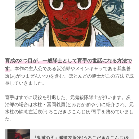
育成の2つ目が、一般隊士として育手の世話になる方法で
す
。本作の主人公である炭治郎やメインキャラである我妻善
逸(あがつまぜんいつ)を含む、ほとんどの隊士がこの方法で成
長していきました。

育手はすでに現役を引退した、元鬼殺隊隊士が担います。炭
治郎の場合は水柱・冨岡義勇(とみおかぎゆう)に紹介され、元
水柱の鱗滝左近次(うろこだきさこんじ)が育手を務めていまし
た。
『鬼滅の刃』鱗滝左近次(うろこだきさこんじ)を