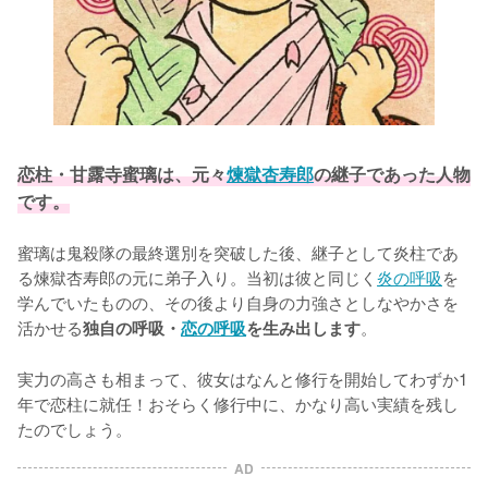
恋柱・甘露寺蜜璃は、元々
煉獄杏寿郎
の継子であった人物
です。
蜜璃は鬼殺隊の最終選別を突破した後、継子として炎柱であ
る煉獄杏寿郎の元に弟子入り。当初は彼と同じく
炎の呼吸
を
学んでいたものの、その後より自身の力強さとしなやかさを
活かせる
。

独自の呼吸・
恋の呼吸
を生み出します
実力の高さも相まって、彼女はなんと修行を開始してわずか1
年で恋柱に就任！おそらく修行中に、かなり高い実績を残し
たのでしょう。
AD