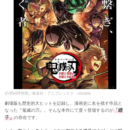
(C)吾峠呼世晴／集英社・アニプレックス・ufotable
劇場版も歴史的大ヒットを記録し、漫画史に名を残す作品と
なった『鬼滅の刃』。そんな本作にて度々登場するのが
「継
子」
の存在です。
