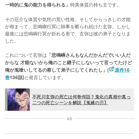
特異体質の持ち主です。

一時的に鬼の能力を得られる」
その厄介な体質や気性の荒い性格、そしてからっきしの才能
が相まって、悲鳴嶼行冥に師事を断られ続けた玄弥。しかし
最後には悲鳴嶼行冥が折れる形で、玄弥は彼の弟子となりま
した。

これについて玄弥は
「悲鳴嶼さんもなんだかんだでいい人だ
からな 才能ないから俺のこと継子にしないって言ってたけど 
俺が鬼喰いしてるの察して弟子にしてくれたし」(
原作16
と発言しています。
巻
136話)
不死川玄弥の死亡は何巻何話？鬼化の真相や真っ
二つの死亡シーンを解説【鬼滅の刃】
AD