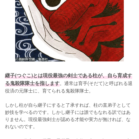
継子(つぐこ)とは現役最強の剣士である柱が、自ら育成す
る鬼殺隊隊士を指します
。通常は育手(そだて)と呼ばれる退
役済の元隊士に、育てられる鬼殺隊隊士。

しかし柱が自ら継子にすると了承すれば、柱の直弟子として
妙技を学べるのです。しかし継子には誰でもなれる訳ではあ
りません。現役最強剣士が認める才能や実力が無ければ、な
れないのです。
