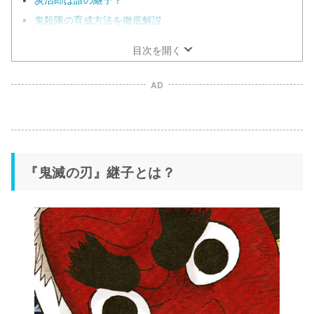
鬼殺隊の育成方法を徹底解説
目次を開く
AD
『鬼滅の刃』継子とは？