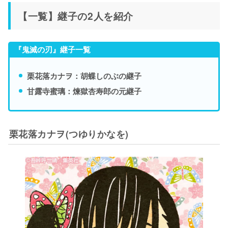
【一覧】継子の2人を紹介
『鬼滅の刃』継子一覧
栗花落カナヲ：胡蝶しのぶの継子
甘露寺蜜璃：煉獄杏寿郎の元継子
栗花落カナヲ(つゆりかなを)