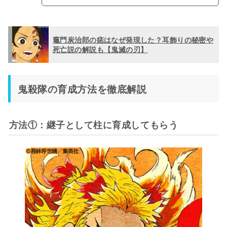
竈門炭治郎の痣はなぜ発現した？耳飾りの秘密や
死亡説の解説も【鬼滅の刃】
鬼殺隊の育成方法を徹底解説
方法①：継子として柱に育成してもらう