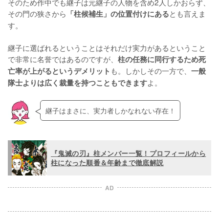
そのため作中でも継子は元継子の人物を含め2人しかおらず、
その門の狭さから
とも言えま
「柱候補生」の位置付けにある
す。

継子に選ばれるということはそれだけ実力があるということ
で非常に名誉ではあるのですが、
柱の任務に同行するため死
も。しかしその一方で、
亡率が上がるというデメリット
一般
よ。
隊士よりは広く裁量を持つこともできます
継子はまさに、実力者しかなれない存在！
『鬼滅の刃』柱メンバー一覧！プロフィールから
柱になった順番＆年齢まで徹底解説
AD