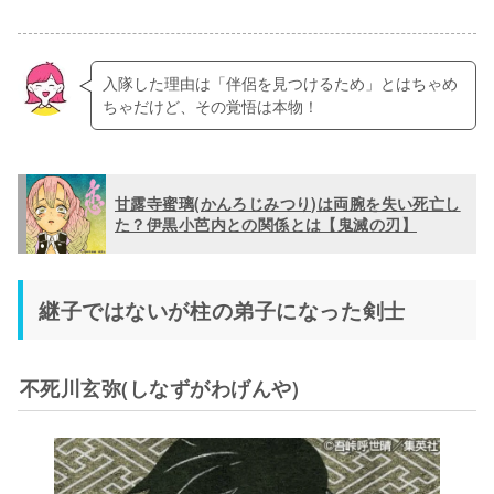
入隊した理由は「伴侶を見つけるため」とはちゃめ
ちゃだけど、その覚悟は本物！
甘露寺蜜璃(かんろじみつり)は両腕を失い死亡し
た？伊黒小芭内との関係とは【鬼滅の刃】
継子ではないが柱の弟子になった剣士
不死川玄弥(しなずがわげんや)