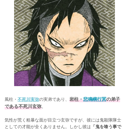
風柱・
不死川実弥
の実弟であり、
岩柱・
悲鳴嶼行冥
の弟子
である不死川玄弥
。

気性が荒く粗暴な面が目立つ玄弥ですが、彼には鬼殺隊隊士
としての才能が全くありません。しかし彼は
「鬼を喰う事で