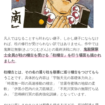
凡人ではなることすら叶わない継子。しかし継子にならなけ
れば、柱の修行が受けられない訳ではありません。作中では
鬼舞辻無惨(きぶつじむざん)との最終決戦に向け、
鬼殺隊隊
士全員が柱の稽古を受ける「柱稽古」を行う場面も描かれ
ました
。

柱稽古とは、その名の通り柱を順番に巡り稽古をつけてもら
です。具体的な内容は「宇髄天元の基礎体力向上」
うこと
「時透無一郎の高速移動の稽古」「甘露寺蜜璃の地獄の柔
軟」「伊黒小芭内の太刀筋矯正」「不死川実弥の無限打ち込
み」「悲鳴嶼行冥の筋肉強化訓練」となっています。

やはり厳しさやキツさは想像を絶するほどで、炭治郎達も壁