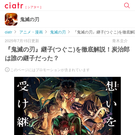
[ シアター ]
鬼滅の刃
ciatr
アニメ・漫画
鬼滅の刃
『鬼滅の刃』継子(つぐこ)を徹底
2025年7月15日更新
青木圭介
『鬼滅の刃』継子(つぐこ)を徹底解説！炭治郎
は誰の継子だった？
このページにはプロモーションが含まれています