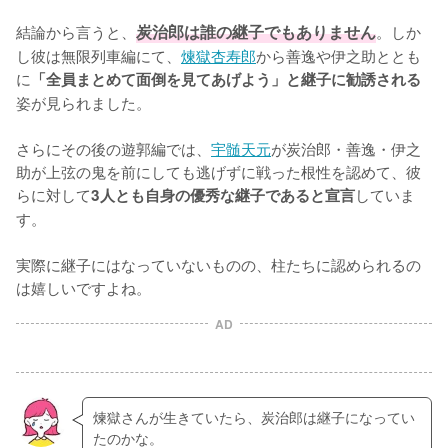
結論から言うと、
炭治郎は誰の継子でもありません
。しか
し彼は無限列車編にて、
煉獄杏寿郎
から善逸や伊之助ととも
に
「全員まとめて面倒を見てあげよう」と継子に勧誘される
姿が見られました。

さらにその後の遊郭編では、
宇髄天元
が炭治郎・善逸・伊之
助が上弦の鬼を前にしても逃げずに戦った根性を認めて、彼
らに対して
していま
3人とも自身の優秀な継子であると宣言
す。

実際に継子にはなっていないものの、柱たちに認められるの
は嬉しいですよね。
AD
煉獄さんが生きていたら、炭治郎は継子になってい
たのかな。