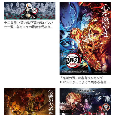
十二鬼月(上弦の鬼/下弦の鬼)メンバ
ー一覧！各キャラの最後や元ネタの
病気が知りたい【鬼滅の刃】
『鬼滅の刃』の名言ランキング
TOP36！かっこよくて刺さる名セリ
フ＆名シーンが勢揃い