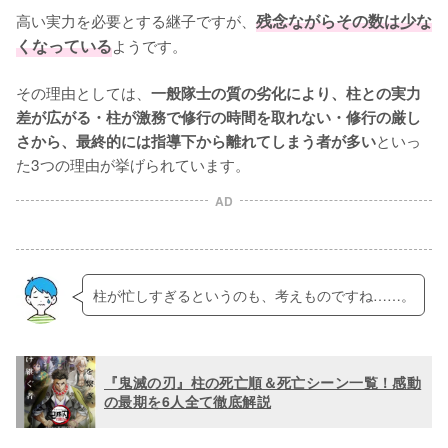
高い実力を必要とする継子ですが、
残念ながらその数は少な
くなっている
ようです。

その理由としては、
一般隊士の質の劣化により、柱との実力
差が広がる・柱が激務で修行の時間を取れない・修行の厳し
といっ
さから、最終的には指導下から離れてしまう者が多い
た3つの理由が挙げられています。
AD
柱が忙しすぎるというのも、考えものですね……。
『鬼滅の刃』柱の死亡順＆死亡シーン一覧！感動
の最期を6人全て徹底解説