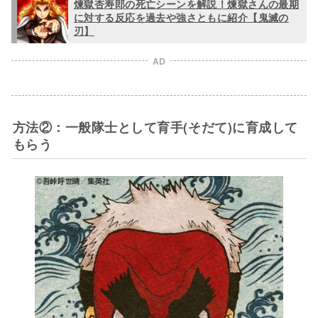
煉獄杏寿郎の死亡シーンを解説！煉獄さんの最期
に対する反応を過去や強さともに紹介【鬼滅の
刃】
AD
方法②：一般隊士として育手(そだて)に育成して
もらう