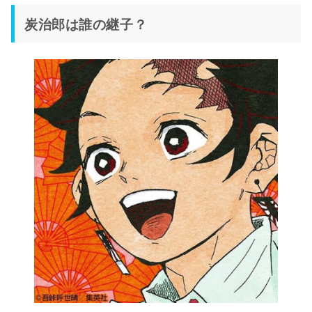
炭治郎は誰の継子？