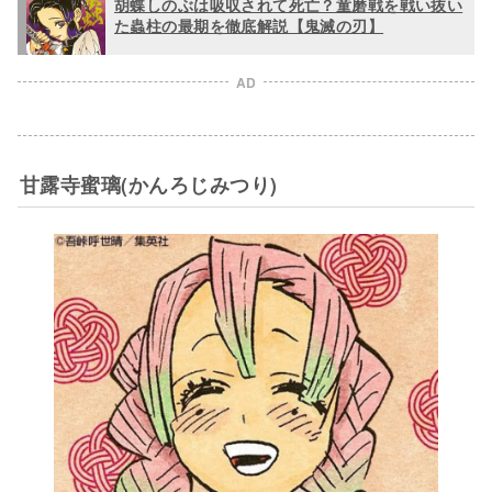
胡蝶しのぶは吸収されて死亡？童磨戦を戦い抜い
た蟲柱の最期を徹底解説【鬼滅の刃】
AD
甘露寺蜜璃(かんろじみつり)