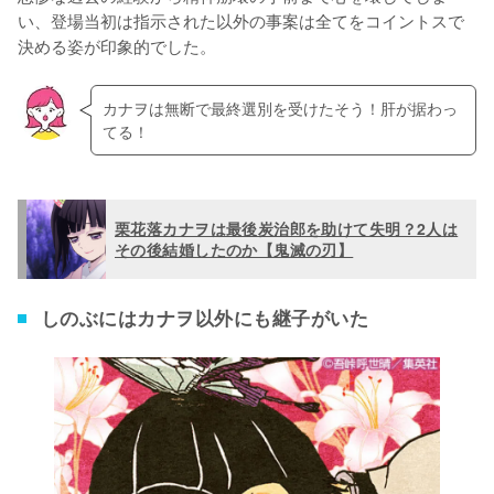
い、登場当初は指示された以外の事案は全てをコイントスで
決める姿が印象的でした。
カナヲは無断で最終選別を受けたそう！肝が据わっ
てる！
栗花落カナヲは最後炭治郎を助けて失明？2人は
その後結婚したのか【鬼滅の刃】
しのぶにはカナヲ以外にも継子がいた